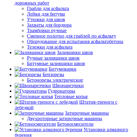
дорожных работ
Грабли для асфальта
Лейки для битума
Утюжки для швов
Захваты для бордюра
Трамбовки ручные
Сменное полотно для граблей по асфальту
Оборудование для испытания асфальтобетона
Тележки для асфальта
Заливщики швов
Ручные заливщики швов
Битумные заливщики швов
Битумоварки
Бензорезы
Бетонорезы электрические
Швонарезчики
Гудронаторы
Тепловые копья
Штатив-треноги с
лебедкой
Затирочные машины
Двухроторные затирочные машины
Бетоносмесители
Установки алмазного
бурения