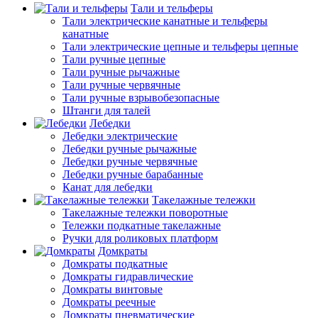
Тали и тельферы
Тали электрические канатные и тельферы
канатные
Тали электрические цепные и тельферы цепные
Тали ручные цепные
Тали ручные рычажные
Тали ручные червячные
Тали ручные взрывобезопасные
Штанги для талей
Лебедки
Лебедки электрические
Лебедки ручные рычажные
Лебедки ручные червячные
Лебедки ручные барабанные
Канат для лебедки
Такелажные тележки
Такелажные тележки поворотные
Тележки подкатные такелажные
Ручки для роликовых платформ
Домкраты
Домкраты подкатные
Домкраты гидравлические
Домкраты винтовые
Домкраты реечные
Домкраты пневматические