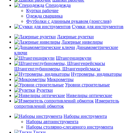
Спецодежда
Куртки рабочие
Одежда сварщика
Футболки с длинным рукавом (лонгслив)
Сумки для инструментов
Лазерные рулетки
Лазерные нивелиры
Динамометрические
ключи
Штангенциркули
Штангенглубиномеры, Штангенрейсмасы
Нутромеры, индикаторы
Микрометры
Уровни строительные
Рулетки
Нивелиры оптические
Измеритель
сопротивлений обмоток
Наборы инструмента
Наборы автоинструмента
Наборы столярно-слесарного инструмента
Тиски