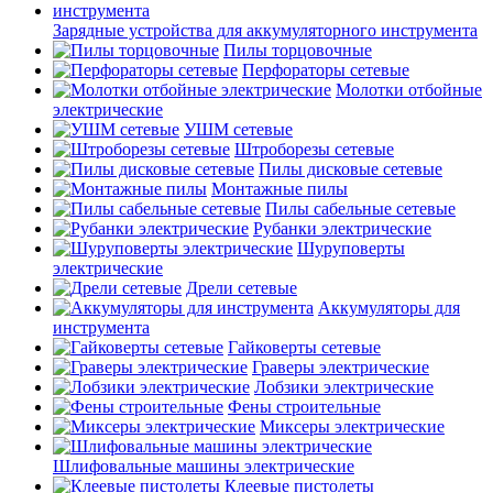
Зарядные устройства для аккумуляторного инструмента
Пилы торцовочные
Перфораторы сетевые
Молотки отбойные
электрические
УШМ сетевые
Штроборезы сетевые
Пилы дисковые сетевые
Монтажные пилы
Пилы сабельные сетевые
Рубанки электрические
Шуруповерты
электрические
Дрели сетевые
Аккумуляторы для
инструмента
Гайковерты сетевые
Граверы электрические
Лобзики электрические
Фены строительные
Миксеры электрические
Шлифовальные машины электрические
Клеевые пистолеты