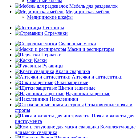
Офисные кресла
Мебель для раздевалок
Медицинская мебель
Медицинские шкафы
Лестницы
Стремянки
Сварочные маски
Маски и респираторы
Перчатки
Каски
Рукавицы
Краги сварщика
Аптечки и антисептики
Очки защитные
Щитки защитные
Наушники защитные
Наколенники
Страховочные пояса и
стропы
Пояса и жилеты для
инструмента
Комплектующие
для маски сварщика
Шапки рабочие