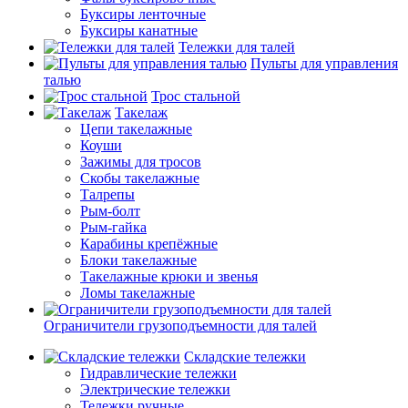
Буксиры ленточные
Буксиры канатные
Тележки для талей
Пульты для управления
талью
Трос стальной
Такелаж
Цепи такелажные
Коуши
Зажимы для тросов
Скобы такелажные
Талрепы
Рым-болт
Рым-гайка
Карабины крепёжные
Блоки такелажные
Такелажные крюки и звенья
Ломы такелажные
Ограничители грузоподъемности для талей
Складские тележки
Гидравлические тележки
Электрические тележки
Тележки ручные