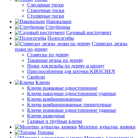
Слесарные тиски
Станочные тиски
Столярные тиски
Наковальни
Струбцины
Садовый инструмент
Полосогибы
Стамески, резцы,
ножи по дереву
Стамески по дереву
Токарные резцы по дереву
Ножи для резьбы по дереву и шпону
Приспособления для заточки KIRSCHEN
Скобели
Ключи
Ключи рожковые односторонние
Ключи накидные односторонние ударные
Ключи комбинированные
Ключи комбинированные трещоточные
Ключи рожковые односторонние ударные
Ключи разводные
Газовые и трубные ключи
Молотки, кувалды, киянки
Топоры
Маркеры, карандаши и