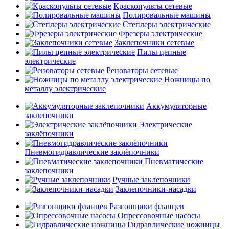
Краскопульты сетевые
Полировальные машины
Степлеры электрические
Фрезеры электрические
Заклепочники сетевые
Пилы цепные
электрические
Реноваторы сетевые
Ножницы по
металлу электрические
Аккумуляторные
заклепочники
Электрические
заклёпочники
Пневмогидравлические заклёпочники
Пневматические
заклепочники
Ручные заклепочники
Заклепочники-насадки
Разгонщики фланцев
Опрессовочные насосы
Гидравлические ножницы