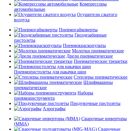
Компрессоры
автомобильные
Осушители сжатого
воздуха
Пневмогайковерты
Гвоздезабивные
пистолеты
Пневмокраскопульты
Молотки пневматические
Дрели пневматические
Пневматические трещетки
Пневмопистолеты для накачки шин
Степлеры пневматические
Шлифмашины
пневматические
Наборы
пневмоинструмента
Продувочные пистолеты
Аэрографы
Сварочные инверторы
(MMA)
Сварочные