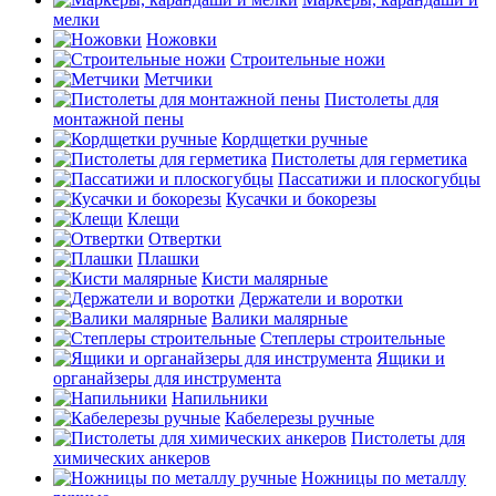
мелки
Ножовки
Строительные ножи
Метчики
Пистолеты для
монтажной пены
Кордщетки ручные
Пистолеты для герметика
Пассатижи и плоскогубцы
Кусачки и бокорезы
Клещи
Отвертки
Плашки
Кисти малярные
Держатели и воротки
Валики малярные
Степлеры строительные
Ящики и
органайзеры для инструмента
Напильники
Кабелерезы ручные
Пистолеты для
химических анкеров
Ножницы по металлу