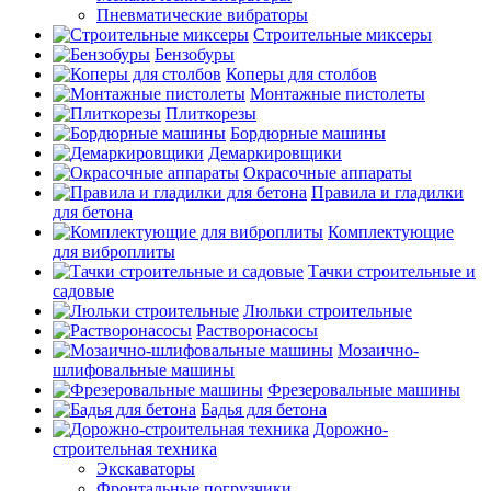
Пневматические вибраторы
Строительные миксеры
Бензобуры
Коперы для столбов
Монтажные пистолеты
Плиткорезы
Бордюрные машины
Демаркировщики
Окрасочные аппараты
Правила и гладилки
для бетона
Комплектующие
для виброплиты
Тачки строительные и
садовые
Люльки строительные
Растворонасосы
Мозаично-
шлифовальные машины
Фрезеровальные машины
Бадья для бетона
Дорожно-
строительная техника
Экскаваторы
Фронтальные погрузчики