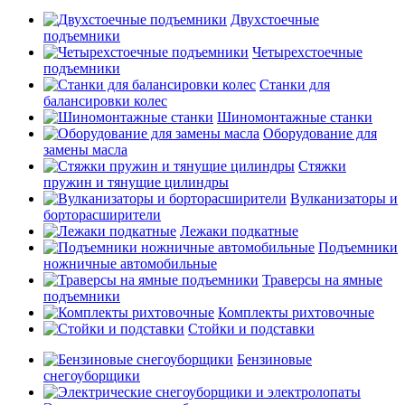
Двухстоечные
подъемники
Четырехстоечные
подъемники
Станки для
балансировки колес
Шиномонтажные станки
Оборудование для
замены масла
Стяжки
пружин и тянущие цилиндры
Вулканизаторы и
борторасширители
Лежаки подкатные
Подъемники
ножничные автомобильные
Траверсы на ямные
подъемники
Комплекты рихтовочные
Стойки и подставки
Бензиновые
снегоуборщики