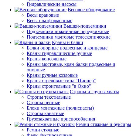
Гидравлические насосы
Весовое оборудование
Весы крановые
Весы платформенные
Вышки-подъемники
Подъемники ножничные передвижные
Подъемники мачтовые телескопические
Краны и балки
Балки опорные подвесные и концевые
Краны гидравлические ручные
Краны консольные
Краны мостовые, кран-балки подвесные и
опорные
Краны ручные козловые
Краны стреловые типа "Пионер"
Краны строительные "в Окно"
Стропы и грузозахваты
Стропы текстильные
Стропы цепные
Блоки монтажные (полиспасты)
Стропы канатные
Грузозахватные приспособления
Ремни стяжные и буксиры
Ремни стяжные
Фалы буксировочные