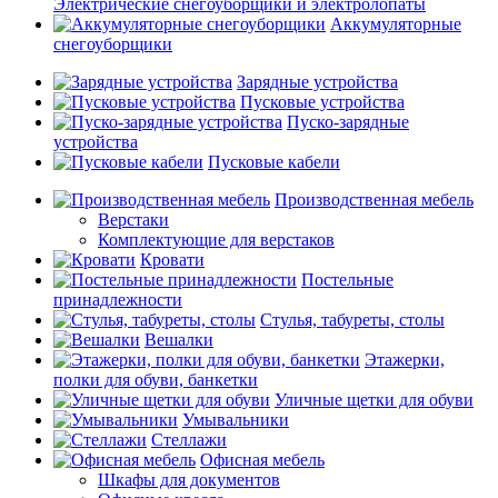
Электрические снегоуборщики и электролопаты
Аккумуляторные
снегоуборщики
Зарядные устройства
Пусковые устройства
Пуско-зарядные
устройства
Пусковые кабели
Производственная мебель
Верстаки
Комплектующие для верстаков
Кровати
Постельные
принадлежности
Стулья, табуреты, столы
Вешалки
Этажерки,
полки для обуви, банкетки
Уличные щетки для обуви
Умывальники
Стеллажи
Офисная мебель
Шкафы для документов