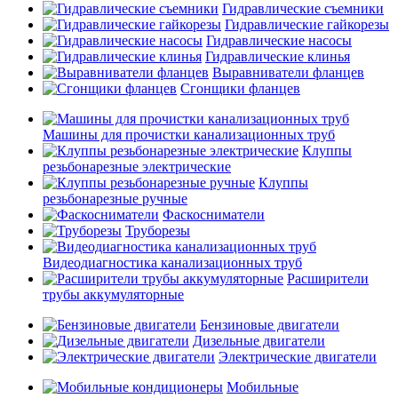
Гидравлические съемники
Гидравлические гайкорезы
Гидравлические насосы
Гидравлические клинья
Выравниватели фланцев
Сгонщики фланцев
Машины для прочистки канализационных труб
Клуппы
резьбонарезные электрические
Клуппы
резьбонарезные ручные
Фаскосниматели
Труборезы
Видеодиагностика канализационных труб
Расширители
трубы аккумуляторные
Бензиновые двигатели
Дизельные двигатели
Электрические двигатели
Мобильные