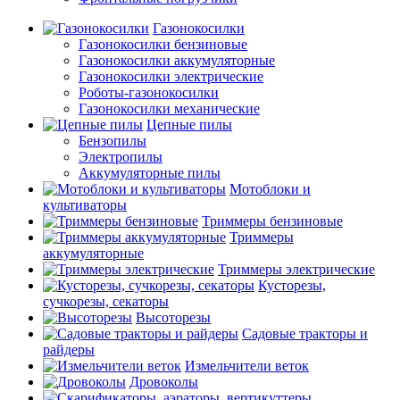
Газонокосилки
Газонокосилки бензиновые
Газонокосилки аккумуляторные
Газонокосилки электрические
Роботы-газонокосилки
Газонокосилки механические
Цепные пилы
Бензопилы
Электропилы
Аккумуляторные пилы
Мотоблоки и
культиваторы
Триммеры бензиновые
Триммеры
аккумуляторные
Триммеры электрические
Кусторезы,
сучкорезы, секаторы
Высоторезы
Садовые тракторы и
райдеры
Измельчители веток
Дровоколы