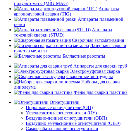
полуавтоматы (MIG-MAG)
Аппараты
аргонодуговой сварки (TIG)
Аппараты плазменной
резки
Аппараты
точечной сварки (STUD)
Сварочная автоматизация
Лазерная сварка и
очистка металла
Балластные реостаты
Аппараты для сварки труб
Электромуфтовая сварка
Сварочные экструдеры
Наборы для сварки
линолеума
Фены для сварки пластика
Огнетушители
Порошковые огнетушители (ОП)
Углекислотные огнетушители (ОУ)
Воздушно-пенные огнетушители (ОВП)
Воздушно-эмульсионные огнетушители (ОВЭ)
Самосрабатывающие огнетушители