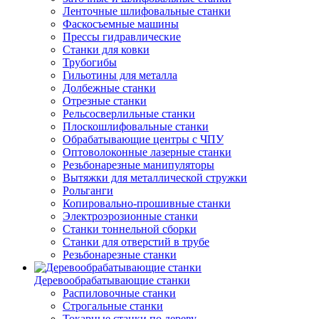
Ленточные шлифовальные станки
Фаскосъемные машины
Прессы гидравлические
Станки для ковки
Трубогибы
Гильотины для металла
Долбежные станки
Отрезные станки
Рельсосверлильные станки
Плоскошлифовальные станки
Обрабатывающие центры с ЧПУ
Оптоволоконные лазерные станки
Резьбонарезные манипуляторы
Вытяжки для металлической стружки
Рольганги
Копировально-прошивные станки
Электроэрозионные станки
Станки тоннельной сборки
Станки для отверстий в трубе
Резьбонарезные станки
Деревообрабатывающие станки
Распиловочные станки
Строгальные станки
Токарные станки по дереву