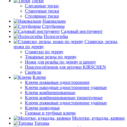
Тиски
Слесарные тиски
Станочные тиски
Столярные тиски
Наковальни
Струбцины
Садовый инструмент
Полосогибы
Стамески, резцы,
ножи по дереву
Стамески по дереву
Токарные резцы по дереву
Ножи для резьбы по дереву и шпону
Приспособления для заточки KIRSCHEN
Скобели
Ключи
Ключи рожковые односторонние
Ключи накидные односторонние ударные
Ключи комбинированные
Ключи комбинированные трещоточные
Ключи рожковые односторонние ударные
Ключи разводные
Газовые и трубные ключи
Молотки, кувалды, киянки
Топоры