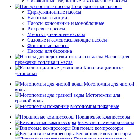
Скважинные, глубинные и колодезные насосы
Поверхностные насосы
Циркуляционные насосы
Насосные станции
Насосы консольные и моноблочные
Вихревые насосы
Многоступенчатые насосы
Садовые и самовсасывающие насосы
Фонтанные насосы
Насосы для бассейна
Насосы для
перекачки топлива и масла
Канализационные
установки
Мотопомпы для чистой
воды
Мотопомпы для
грязной воды
Мотопомпы пожарные
Поршневые компрессоры
Безмасляные компрессоры
Винтовые компрессоры
Бензиновые компрессоры