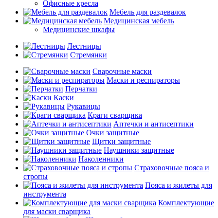
Офисные кресла
Мебель для раздевалок
Медицинская мебель
Медицинские шкафы
Лестницы
Стремянки
Сварочные маски
Маски и респираторы
Перчатки
Каски
Рукавицы
Краги сварщика
Аптечки и антисептики
Очки защитные
Щитки защитные
Наушники защитные
Наколенники
Страховочные пояса и
стропы
Пояса и жилеты для
инструмента
Комплектующие
для маски сварщика