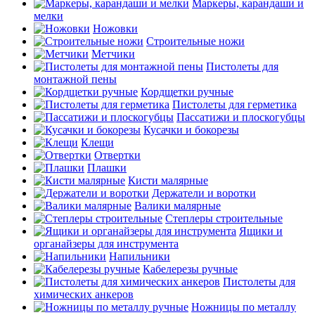
Маркеры, карандаши и
мелки
Ножовки
Строительные ножи
Метчики
Пистолеты для
монтажной пены
Кордщетки ручные
Пистолеты для герметика
Пассатижи и плоскогубцы
Кусачки и бокорезы
Клещи
Отвертки
Плашки
Кисти малярные
Держатели и воротки
Валики малярные
Степлеры строительные
Ящики и
органайзеры для инструмента
Напильники
Кабелерезы ручные
Пистолеты для
химических анкеров
Ножницы по металлу