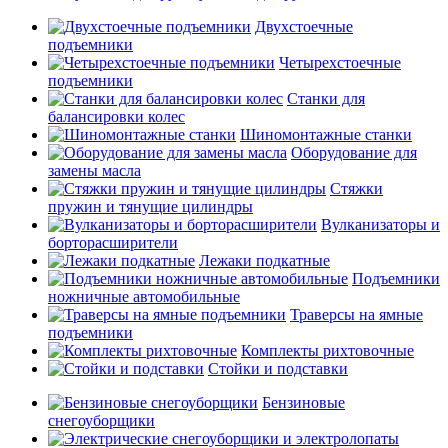
Двухстоечные
подъемники
Четырехстоечные
подъемники
Станки для
балансировки колес
Шиномонтажные станки
Оборудование для
замены масла
Стяжки
пружин и тянущие цилиндры
Вулканизаторы и
борторасширители
Лежаки подкатные
Подъемники
ножничные автомобильные
Траверсы на ямные
подъемники
Комплекты рихтовочные
Стойки и подставки
Бензиновые
снегоуборщики