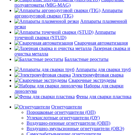
полуавтоматы (MIG-MAG)
Аппараты
аргонодуговой сварки (TIG)
Аппараты плазменной
резки
Аппараты
точечной сварки (STUD)
Сварочная автоматизация
Лазерная сварка и
очистка металла
Балластные реостаты
Аппараты для сварки труб
Электромуфтовая сварка
Сварочные экструдеры
Наборы для сварки
линолеума
Фены для сварки пластика
Огнетушители
Порошковые огнетушители (ОП)
Углекислотные огнетушители (ОУ)
Воздушно-пенные огнетушители (ОВП)
Воздушно-эмульсионные огнетушители (ОВЭ)
Самосрабатывающие огнетушители