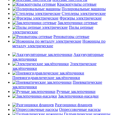
Краскопульты сетевые
Полировальные машины
Степлеры электрические
Фрезеры электрические
Заклепочники сетевые
Пилы цепные
электрические
Реноваторы сетевые
Ножницы по
металлу электрические
Аккумуляторные
заклепочники
Электрические
заклёпочники
Пневмогидравлические заклёпочники
Пневматические
заклепочники
Ручные заклепочники
Заклепочники-насадки
Разгонщики фланцев
Опрессовочные насосы
Гидравлические ножницы