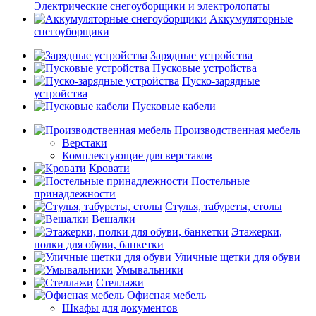
Электрические снегоуборщики и электролопаты
Аккумуляторные
снегоуборщики
Зарядные устройства
Пусковые устройства
Пуско-зарядные
устройства
Пусковые кабели
Производственная мебель
Верстаки
Комплектующие для верстаков
Кровати
Постельные
принадлежности
Стулья, табуреты, столы
Вешалки
Этажерки,
полки для обуви, банкетки
Уличные щетки для обуви
Умывальники
Стеллажи
Офисная мебель
Шкафы для документов