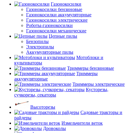
Газонокосилки
Газонокосилки бензиновые
Газонокосилки аккумуляторные
Газонокосилки электрические
Роботы-газонокосилки
Газонокосилки механические
Цепные пилы
Бензопилы
Электропилы
Аккумуляторные пилы
Мотоблоки и
культиваторы
Триммеры бензиновые
Триммеры
аккумуляторные
Триммеры электрические
Кусторезы,
сучкорезы, секаторы
Высоторезы
Садовые тракторы и
райдеры
Измельчители веток
Дровоколы