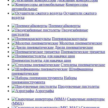
Дизельные компрессоры
Компрессоры
автомобильные
Осушители сжатого
воздуха
Пневмогайковерты
Гвоздезабивные
пистолеты
Пневмокраскопульты
Молотки пневматические
Дрели пневматические
Пневматические трещетки
Пневмопистолеты для накачки шин
Степлеры пневматические
Шлифмашины
пневматические
Наборы
пневмоинструмента
Продувочные пистолеты
Аэрографы
Сварочные инверторы
(MMA)
Сварочные