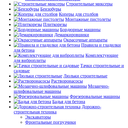
Строительные миксеры
Бензобуры
Коперы для столбов
Монтажные пистолеты
Плиткорезы
Бордюрные машины
Демаркировщики
Окрасочные аппараты
Правила и гладилки
для бетона
Комплектующие
для виброплиты
Тачки строительные и
садовые
Люльки строительные
Растворонасосы
Мозаично-
шлифовальные машины
Фрезеровальные машины
Бадья для бетона
Дорожно-
строительная техника
Экскаваторы
Фронтальные погрузчики