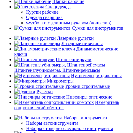
Шапки рабочие
Спецодежда
Куртки рабочие
Одежда сварщика
Футболки с длинным рукавом (лонгслив)
Сумки для инструментов
Лазерные рулетки
Лазерные нивелиры
Динамометрические
ключи
Штангенциркули
Штангенглубиномеры, Штангенрейсмасы
Нутромеры, индикаторы
Микрометры
Уровни строительные
Рулетки
Нивелиры оптические
Измеритель
сопротивлений обмоток
Наборы инструмента
Наборы автоинструмента
Наборы столярно-слесарного инструмента