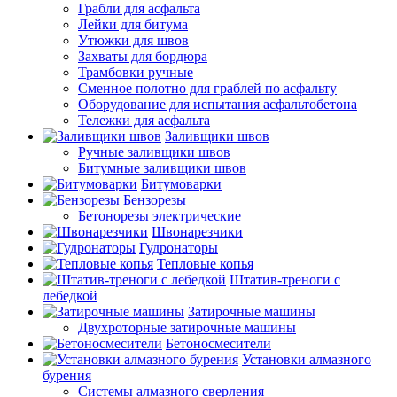
Грабли для асфальта
Лейки для битума
Утюжки для швов
Захваты для бордюра
Трамбовки ручные
Сменное полотно для граблей по асфальту
Оборудование для испытания асфальтобетона
Тележки для асфальта
Заливщики швов
Ручные заливщики швов
Битумные заливщики швов
Битумоварки
Бензорезы
Бетонорезы электрические
Швонарезчики
Гудронаторы
Тепловые копья
Штатив-треноги с
лебедкой
Затирочные машины
Двухроторные затирочные машины
Бетоносмесители
Установки алмазного
бурения
Системы алмазного сверления