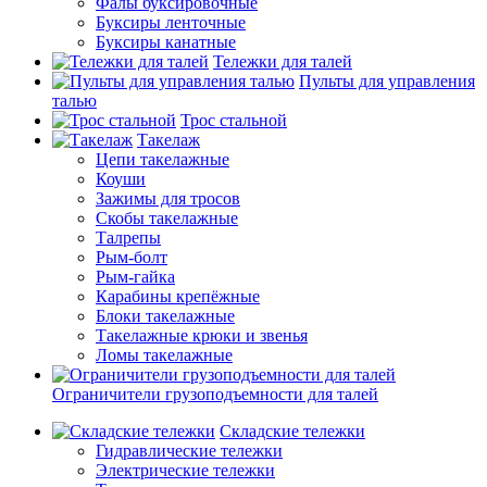
Фалы буксировочные
Буксиры ленточные
Буксиры канатные
Тележки для талей
Пульты для управления
талью
Трос стальной
Такелаж
Цепи такелажные
Коуши
Зажимы для тросов
Скобы такелажные
Талрепы
Рым-болт
Рым-гайка
Карабины крепёжные
Блоки такелажные
Такелажные крюки и звенья
Ломы такелажные
Ограничители грузоподъемности для талей
Складские тележки
Гидравлические тележки
Электрические тележки