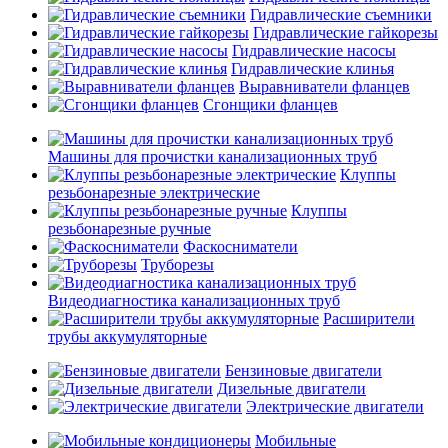
Гидравлические съемники
Гидравлические гайкорезы
Гидравлические насосы
Гидравлические клинья
Выравниватели фланцев
Сгонщики фланцев
Машины для прочистки канализационных труб
Клуппы
резьбонарезные электрические
Клуппы
резьбонарезные ручные
Фаскосниматели
Труборезы
Видеодиагностика канализационных труб
Расширители
трубы аккумуляторные
Бензиновые двигатели
Дизельные двигатели
Электрические двигатели
Мобильные