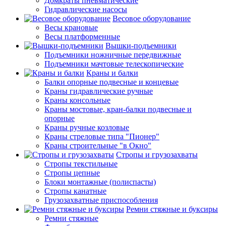
Домкраты пневматические
Гидравлические насосы
Весовое оборудование
Весы крановые
Весы платформенные
Вышки-подъемники
Подъемники ножничные передвижные
Подъемники мачтовые телескопические
Краны и балки
Балки опорные подвесные и концевые
Краны гидравлические ручные
Краны консольные
Краны мостовые, кран-балки подвесные и
опорные
Краны ручные козловые
Краны стреловые типа "Пионер"
Краны строительные "в Окно"
Стропы и грузозахваты
Стропы текстильные
Стропы цепные
Блоки монтажные (полиспасты)
Стропы канатные
Грузозахватные приспособления
Ремни стяжные и буксиры
Ремни стяжные