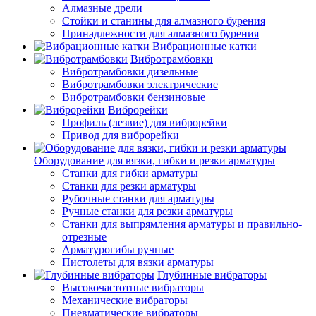
Алмазные дрели
Стойки и станины для алмазного бурения
Принадлежности для алмазного бурения
Вибрационные катки
Вибротрамбовки
Вибротрамбовки дизельные
Вибротрамбовки электрические
Вибротрамбовки бензиновые
Виброрейки
Профиль (лезвие) для виброрейки
Привод для виброрейки
Оборудование для вязки, гибки и резки арматуры
Станки для гибки арматуры
Станки для резки арматуры
Рубочные станки для арматуры
Ручные станки для резки арматуры
Станки для выпрямления арматуры и правильно-
отрезные
Арматурогибы ручные
Пистолеты для вязки арматуры
Глубинные вибраторы
Высокочастотные вибраторы
Механические вибраторы
Пневматические вибраторы