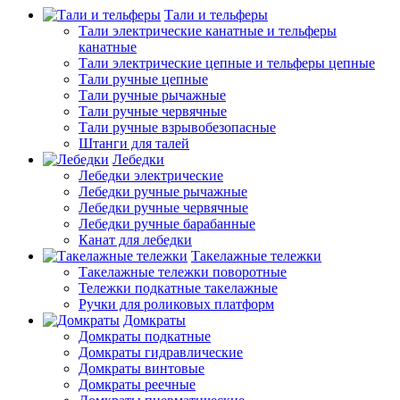
Тали и тельферы
Тали электрические канатные и тельферы
канатные
Тали электрические цепные и тельферы цепные
Тали ручные цепные
Тали ручные рычажные
Тали ручные червячные
Тали ручные взрывобезопасные
Штанги для талей
Лебедки
Лебедки электрические
Лебедки ручные рычажные
Лебедки ручные червячные
Лебедки ручные барабанные
Канат для лебедки
Такелажные тележки
Такелажные тележки поворотные
Тележки подкатные такелажные
Ручки для роликовых платформ
Домкраты
Домкраты подкатные
Домкраты гидравлические
Домкраты винтовые
Домкраты реечные