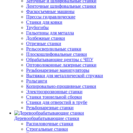
Заточные и шлифовальные станки
Ленточные шлифовальные станки
Фаскосъемные машины
Прессы гидравлические
Станки для ковки
Трубогибы
Гильотины для металла
Долбежные станки
Отрезные станки
Рельсосверлильные станки
Плоскошлифовальные станки
Обрабатывающие центры с ЧПУ
Оптоволоконные лазерные станки
Резьбонарезные манипуляторы
Вытяжки для металлической стружки
Рольганги
Копировально-прошивные станки
Электроэрозионные станки
Станки тоннельной сборки
Станки для отверстий в трубе
Резьбонарезные станки
Деревообрабатывающие станки
Распиловочные станки
Строгальные станки