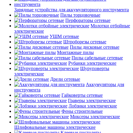
Зарядные устройства для аккумуляторного инструмента
Пилы торцовочные
Перфораторы сетевые
Молотки отбойные
электрические
УШМ сетевые
Штроборезы сетевые
Пилы дисковые сетевые
Монтажные пилы
Пилы сабельные сетевые
Рубанки электрические
Шуруповерты
электрические
Дрели сетевые
Аккумуляторы для
инструмента
Гайковерты сетевые
Граверы электрические
Лобзики электрические
Фены строительные
Миксеры электрические
Шлифовальные машины электрические
Клеевые пистолеты