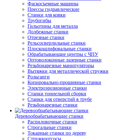
Фаскосъемные машины
Прессы гидравлические
Станки для ковки
Трубогибы
Гильотины для металла
Долбежные станки
Отрезные станки
Рельсосверлильные станки
Плоскошлифовальные станки
Обрабатывающие центры с ЧПУ
Оптоволоконные лазерные станки
Резьбонарезные манипуляторы
Вытяжки для металлической стружки
Рольганги
Копировально-прошивные станки
Электроэрозионные станки
Станки тоннельной сборки
Станки для отверстий в трубе
Резьбонарезные станки
Деревообрабатывающие станки
Распиловочные станки
Строгальные станки
Токарные станки по дереву
Стружкоотсосы