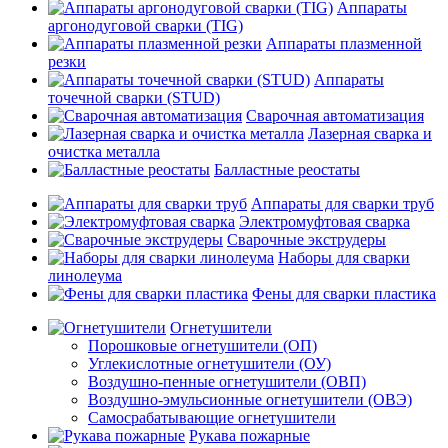
Аппараты
аргонодуговой сварки (TIG)
Аппараты плазменной
резки
Аппараты
точечной сварки (STUD)
Сварочная автоматизация
Лазерная сварка и
очистка металла
Балластные реостаты
Аппараты для сварки труб
Электромуфтовая сварка
Сварочные экструдеры
Наборы для сварки
линолеума
Фены для сварки пластика
Огнетушители
Порошковые огнетушители (ОП)
Углекислотные огнетушители (ОУ)
Воздушно-пенные огнетушители (ОВП)
Воздушно-эмульсионные огнетушители (ОВЭ)
Самосрабатывающие огнетушители
Рукава пожарные