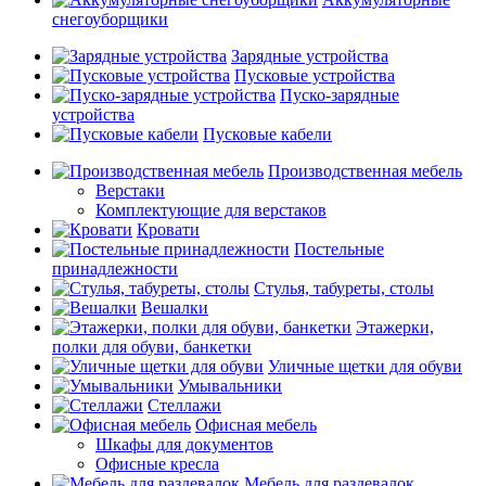
снегоуборщики
Зарядные устройства
Пусковые устройства
Пуско-зарядные
устройства
Пусковые кабели
Производственная мебель
Верстаки
Комплектующие для верстаков
Кровати
Постельные
принадлежности
Стулья, табуреты, столы
Вешалки
Этажерки,
полки для обуви, банкетки
Уличные щетки для обуви
Умывальники
Стеллажи
Офисная мебель
Шкафы для документов
Офисные кресла
Мебель для раздевалок