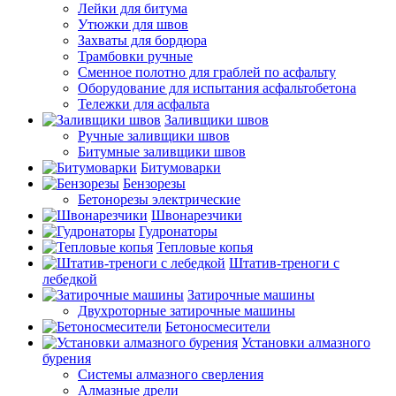
Лейки для битума
Утюжки для швов
Захваты для бордюра
Трамбовки ручные
Сменное полотно для граблей по асфальту
Оборудование для испытания асфальтобетона
Тележки для асфальта
Заливщики швов
Ручные заливщики швов
Битумные заливщики швов
Битумоварки
Бензорезы
Бетонорезы электрические
Швонарезчики
Гудронаторы
Тепловые копья
Штатив-треноги с
лебедкой
Затирочные машины
Двухроторные затирочные машины
Бетоносмесители
Установки алмазного
бурения
Системы алмазного сверления
Алмазные дрели