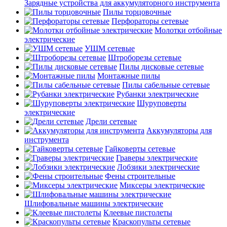
Зарядные устройства для аккумуляторного инструмента
Пилы торцовочные
Перфораторы сетевые
Молотки отбойные
электрические
УШМ сетевые
Штроборезы сетевые
Пилы дисковые сетевые
Монтажные пилы
Пилы сабельные сетевые
Рубанки электрические
Шуруповерты
электрические
Дрели сетевые
Аккумуляторы для
инструмента
Гайковерты сетевые
Граверы электрические
Лобзики электрические
Фены строительные
Миксеры электрические
Шлифовальные машины электрические
Клеевые пистолеты
Краскопульты сетевые