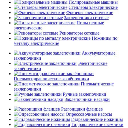
Полировальные машины
Степлеры электрические
Фрезеры электрические
Заклепочники сетевые
Пилы цепные
электрические
Реноваторы сетевые
Ножницы по
металлу электрические
Аккумуляторные
заклепочники
Электрические
заклёпочники
Пневмогидравлические заклёпочники
Пневматические
заклепочники
Ручные заклепочники
Заклепочники-насадки
Разгонщики фланцев
Опрессовочные насосы
Гидравлические ножницы
Гидравлические съемники