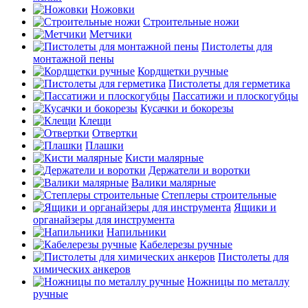
Ножовки
Строительные ножи
Метчики
Пистолеты для
монтажной пены
Кордщетки ручные
Пистолеты для герметика
Пассатижи и плоскогубцы
Кусачки и бокорезы
Клещи
Отвертки
Плашки
Кисти малярные
Держатели и воротки
Валики малярные
Степлеры строительные
Ящики и
органайзеры для инструмента
Напильники
Кабелерезы ручные
Пистолеты для
химических анкеров
Ножницы по металлу
ручные