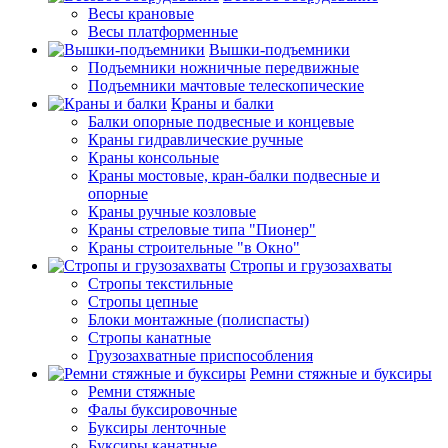
Весы крановые
Весы платформенные
Вышки-подъемники
Подъемники ножничные передвижные
Подъемники мачтовые телескопические
Краны и балки
Балки опорные подвесные и концевые
Краны гидравлические ручные
Краны консольные
Краны мостовые, кран-балки подвесные и
опорные
Краны ручные козловые
Краны стреловые типа "Пионер"
Краны строительные "в Окно"
Стропы и грузозахваты
Стропы текстильные
Стропы цепные
Блоки монтажные (полиспасты)
Стропы канатные
Грузозахватные приспособления
Ремни стяжные и буксиры
Ремни стяжные
Фалы буксировочные
Буксиры ленточные
Буксиры канатные