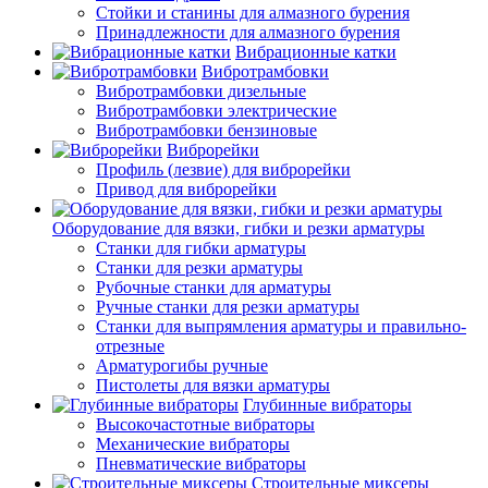
Стойки и станины для алмазного бурения
Принадлежности для алмазного бурения
Вибрационные катки
Вибротрамбовки
Вибротрамбовки дизельные
Вибротрамбовки электрические
Вибротрамбовки бензиновые
Виброрейки
Профиль (лезвие) для виброрейки
Привод для виброрейки
Оборудование для вязки, гибки и резки арматуры
Станки для гибки арматуры
Станки для резки арматуры
Рубочные станки для арматуры
Ручные станки для резки арматуры
Станки для выпрямления арматуры и правильно-
отрезные
Арматурогибы ручные
Пистолеты для вязки арматуры
Глубинные вибраторы
Высокочастотные вибраторы
Механические вибраторы
Пневматические вибраторы
Строительные миксеры