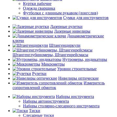
Куртки рабочие
Одежда сварщика
Футболки с длинным рукавом (лонгслив)
Сумки для инструментов
Лазерные рулетки
Лазерные нивелиры
Динамометрические
ключи
Штангенциркули
Штангенглубиномеры, Штангенрейсмасы
Нутромеры, индикаторы
Микрометры
Уровни строительные
Рулетки
Нивелиры оптические
Измеритель
сопротивлений обмоток
Наборы инструмента
Наборы автоинструмента
Наборы столярно-слесарного инструмента
Тиски
Слесарные тиски