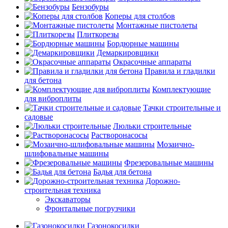
Бензобуры
Коперы для столбов
Монтажные пистолеты
Плиткорезы
Бордюрные машины
Демаркировщики
Окрасочные аппараты
Правила и гладилки
для бетона
Комплектующие
для виброплиты
Тачки строительные и
садовые
Люльки строительные
Растворонасосы
Мозаично-
шлифовальные машины
Фрезеровальные машины
Бадья для бетона
Дорожно-
строительная техника
Экскаваторы
Фронтальные погрузчики
Газонокосилки