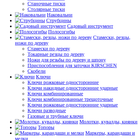
Станочные тиски
Столярные тиски
Наковальни
Струбцины
Садовый инструмент
Полосогибы
Стамески, резцы,
ножи по дереву
Стамески по дереву
Токарные резцы по дереву
Ножи для резьбы по дереву и шпону
Приспособления для заточки KIRSCHEN
Скобели
Ключи
Ключи рожковые односторонние
Ключи накидные односторонние ударные
Ключи комбинированные
Ключи комбинированные трещоточные
Ключи рожковые односторонние ударные
Ключи разводные
Газовые и трубные ключи
Молотки, кувалды, киянки
Топоры
Маркеры, карандаши и
мелки