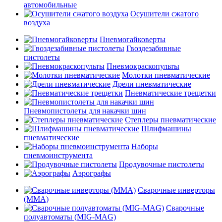
автомобильные
Осушители сжатого
воздуха
Пневмогайковерты
Гвоздезабивные
пистолеты
Пневмокраскопульты
Молотки пневматические
Дрели пневматические
Пневматические трещетки
Пневмопистолеты для накачки шин
Степлеры пневматические
Шлифмашины
пневматические
Наборы
пневмоинструмента
Продувочные пистолеты
Аэрографы
Сварочные инверторы
(MMA)
Сварочные
полуавтоматы (MIG-MAG)