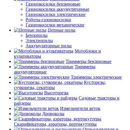
Газонокосилки бензиновые
Газонокосилки аккумуляторные
Газонокосилки электрические
Роботы-газонокосилки
Газонокосилки механические
Цепные пилы
Бензопилы
Электропилы
Аккумуляторные пилы
Мотоблоки и
культиваторы
Триммеры бензиновые
Триммеры
аккумуляторные
Триммеры электрические
Кусторезы,
сучкорезы, секаторы
Высоторезы
Садовые тракторы и
райдеры
Измельчители веток
Дровоколы
Скарификаторы, аэраторы, вертикуттеры
Опрыскиватели и