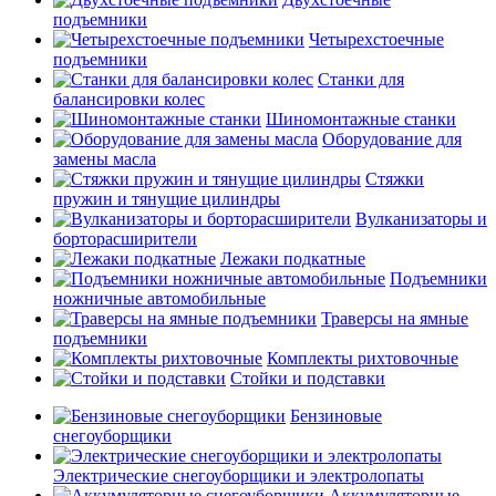
подъемники
Четырехстоечные
подъемники
Станки для
балансировки колес
Шиномонтажные станки
Оборудование для
замены масла
Стяжки
пружин и тянущие цилиндры
Вулканизаторы и
борторасширители
Лежаки подкатные
Подъемники
ножничные автомобильные
Траверсы на ямные
подъемники
Комплекты рихтовочные
Стойки и подставки
Бензиновые
снегоуборщики
Электрические снегоуборщики и электролопаты
Аккумуляторные