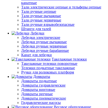
канатные
Тали электрические цепные и тельферы цепные
Тали ручные цепные
Тали ручные рычажные
Тали ручные червячные
Тали ручные взрывобезопасные
Штанги для талей
Лебедки
Лебедки электрические
Лебедки ручные рычажные
Лебедки ручные червячные
Лебедки ручные барабанные
Канат для лебедки
Такелажные тележки
Такелажные тележки поворотные
Тележки подкатные такелажные
Ручки для роликовых платформ
Домкраты
Домкраты подкатные
Домкраты гидравлические
Домкраты винтовые
Домкраты реечные
Домкраты пневматические
Гидравлические насосы
Весовое оборудование