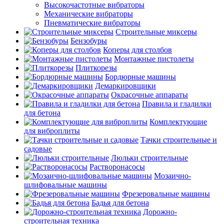
Высокочастотные вибраторы
Механические вибраторы
Пневматические вибраторы
Строительные миксеры
Бензобуры
Коперы для столбов
Монтажные пистолеты
Плиткорезы
Бордюрные машины
Демаркировщики
Окрасочные аппараты
Правила и гладилки
для бетона
Комплектующие
для виброплиты
Тачки строительные и
садовые
Люльки строительные
Растворонасосы
Мозаично-
шлифовальные машины
Фрезеровальные машины
Бадья для бетона
Дорожно-
строительная техника