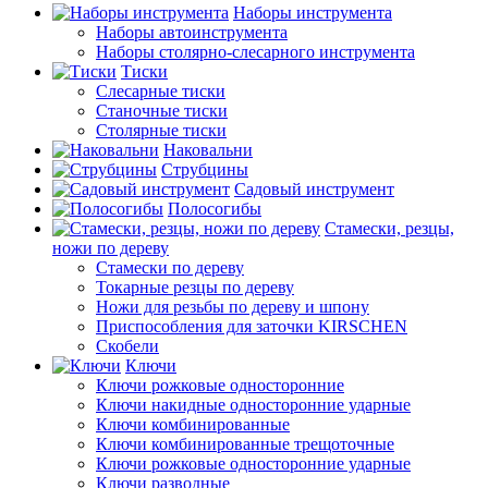
Наборы инструмента
Наборы автоинструмента
Наборы столярно-слесарного инструмента
Тиски
Слесарные тиски
Станочные тиски
Столярные тиски
Наковальни
Струбцины
Садовый инструмент
Полосогибы
Стамески, резцы,
ножи по дереву
Стамески по дереву
Токарные резцы по дереву
Ножи для резьбы по дереву и шпону
Приспособления для заточки KIRSCHEN
Скобели
Ключи
Ключи рожковые односторонние
Ключи накидные односторонние ударные
Ключи комбинированные
Ключи комбинированные трещоточные
Ключи рожковые односторонние ударные
Ключи разводные