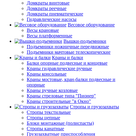
Домкраты винтовые
Домкраты реечные
Домкраты пневматические
Гидравлические насосы
Весовое оборудование
Весы крановые
Весы платформенные
Вышки-подъемники
Подъемники ножничные передвижные
Подъемники мачтовые телескопические
Краны и балки
Балки опорные подвесные и концевые
Краны гидравлические ручные
Краны консольные
Краны мостовые, кран-балки подвесные и
опорные
Краны ручные козловые
Краны стреловые типа "Пионер"
Краны строительные "в Окно"
Стропы и грузозахваты
Стропы текстильные
Стропы цепные
Блоки монтажные (полиспасты)
Стропы канатные
Грузозахватные приспособления