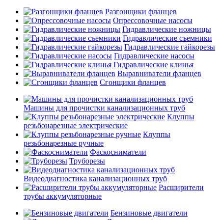
Разгонщики фланцев
Опрессовочные насосы
Гидравлические ножницы
Гидравлические съемники
Гидравлические гайкорезы
Гидравлические насосы
Гидравлические клинья
Выравниватели фланцев
Сгонщики фланцев
Машины для прочистки канализационных труб
Клуппы
резьбонарезные электрические
Клуппы
резьбонарезные ручные
Фаскосниматели
Труборезы
Видеодиагностика канализационных труб
Расширители
трубы аккумуляторные
Бензиновые двигатели