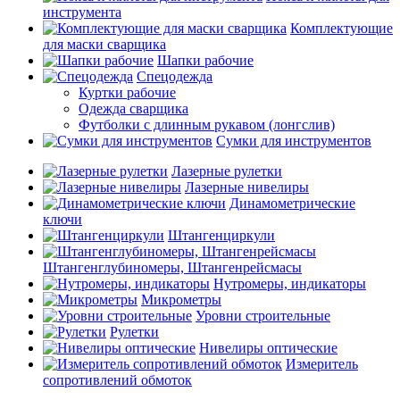
инструмента
Комплектующие
для маски сварщика
Шапки рабочие
Спецодежда
Куртки рабочие
Одежда сварщика
Футболки с длинным рукавом (лонгслив)
Сумки для инструментов
Лазерные рулетки
Лазерные нивелиры
Динамометрические
ключи
Штангенциркули
Штангенглубиномеры, Штангенрейсмасы
Нутромеры, индикаторы
Микрометры
Уровни строительные
Рулетки
Нивелиры оптические
Измеритель
сопротивлений обмоток