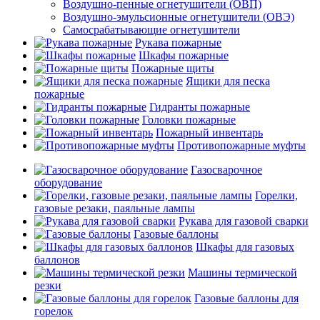
Воздушно-пенные огнетушители (ОВП)
Воздушно-эмульсионные огнетушители (ОВЭ)
Самосрабатывающие огнетушители
Рукава пожарные
Шкафы пожарные
Пожарные щиты
Ящики для песка
пожарные
Гидранты пожарные
Головки пожарные
Пожарный инвентарь
Противопожарные муфты
Газосварочное
оборудование
Горелки,
газовые резаки, паяльные лампы
Рукава для газовой сварки
Газовые баллоны
Шкафы для газовых
баллонов
Машины термической
резки
Газовые баллоны для
горелок