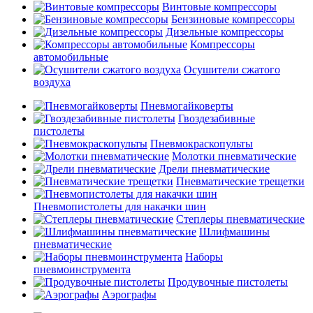
Винтовые компрессоры
Бензиновые компрессоры
Дизельные компрессоры
Компрессоры
автомобильные
Осушители сжатого
воздуха
Пневмогайковерты
Гвоздезабивные
пистолеты
Пневмокраскопульты
Молотки пневматические
Дрели пневматические
Пневматические трещетки
Пневмопистолеты для накачки шин
Степлеры пневматические
Шлифмашины
пневматические
Наборы
пневмоинструмента
Продувочные пистолеты
Аэрографы