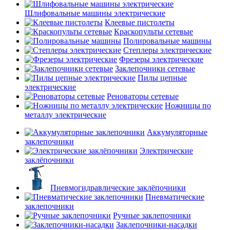
Шлифовальные машины электрические
Клеевые пистолеты
Краскопульты сетевые
Полировальные машины
Степлеры электрические
Фрезеры электрические
Заклепочники сетевые
Пилы цепные
электрические
Реноваторы сетевые
Ножницы по
металлу электрические
Аккумуляторные
заклепочники
Электрические
заклёпочники
Пневмогидравлические заклёпочники
Пневматические
заклепочники
Ручные заклепочники
Заклепочники-насадки