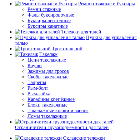
Ремни стяжные и буксиры
Ремни стяжные
Фалы буксировочные
Буксиры ленточные
Буксиры канатные
Тележки для талей
Пульты для управления
талью
Трос стальной
Такелаж
Цепи такелажные
Коуши
Зажимы для тросов
Скобы такелажные
Талрепы
Рым-болт
Рым-гайка
Карабины крепёжные
Блоки такелажные
Такелажные крюки и звенья
Ломы такелажные
Ограничители грузоподъемности для талей
Складские тележки