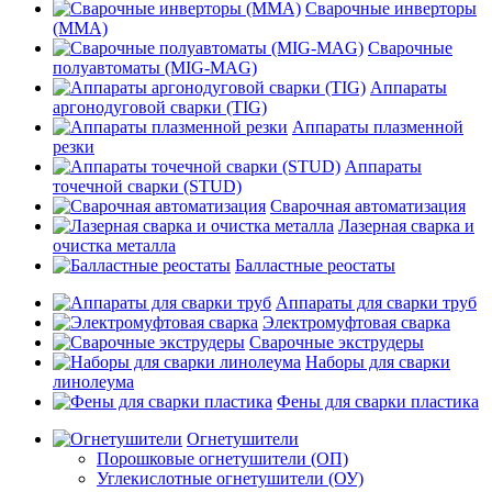
Сварочные инверторы
(MMA)
Сварочные
полуавтоматы (MIG-MAG)
Аппараты
аргонодуговой сварки (TIG)
Аппараты плазменной
резки
Аппараты
точечной сварки (STUD)
Сварочная автоматизация
Лазерная сварка и
очистка металла
Балластные реостаты
Аппараты для сварки труб
Электромуфтовая сварка
Сварочные экструдеры
Наборы для сварки
линолеума
Фены для сварки пластика
Огнетушители
Порошковые огнетушители (ОП)
Углекислотные огнетушители (ОУ)