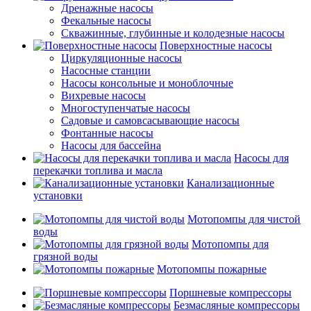
Дренажные насосы
Фекальные насосы
Скважинные, глубинные и колодезные насосы
Поверхностные насосы
Циркуляционные насосы
Насосные станции
Насосы консольные и моноблочные
Вихревые насосы
Многоступенчатые насосы
Садовые и самовсасывающие насосы
Фонтанные насосы
Насосы для бассейна
Насосы для
перекачки топлива и масла
Канализационные
установки
Мотопомпы для чистой
воды
Мотопомпы для
грязной воды
Мотопомпы пожарные
Поршневые компрессоры
Безмасляные компрессоры