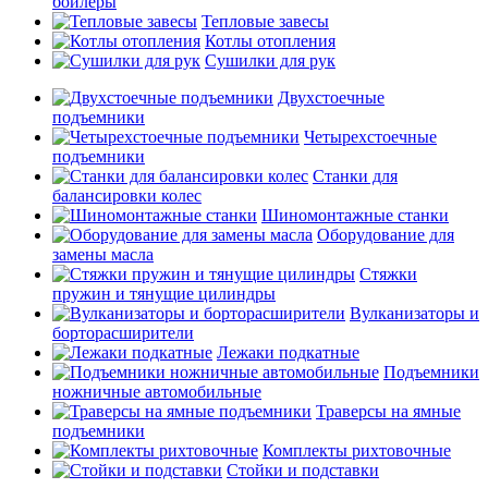
бойлеры
Тепловые завесы
Котлы отопления
Сушилки для рук
Двухстоечные
подъемники
Четырехстоечные
подъемники
Станки для
балансировки колес
Шиномонтажные станки
Оборудование для
замены масла
Стяжки
пружин и тянущие цилиндры
Вулканизаторы и
борторасширители
Лежаки подкатные
Подъемники
ножничные автомобильные
Траверсы на ямные
подъемники
Комплекты рихтовочные
Стойки и подставки