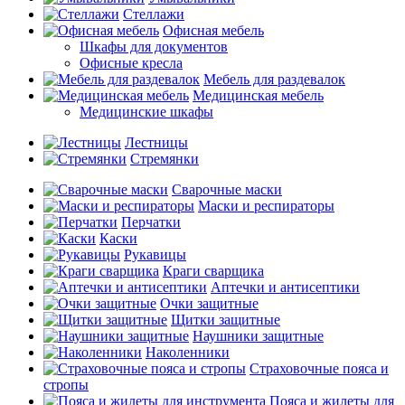
Стеллажи
Офисная мебель
Шкафы для документов
Офисные кресла
Мебель для раздевалок
Медицинская мебель
Медицинские шкафы
Лестницы
Стремянки
Сварочные маски
Маски и респираторы
Перчатки
Каски
Рукавицы
Краги сварщика
Аптечки и антисептики
Очки защитные
Щитки защитные
Наушники защитные
Наколенники
Страховочные пояса и
стропы
Пояса и жилеты для