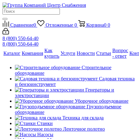
Сравнение
0
Отложенные
0
Корзина
0
0
8 (800) 550-64-40
8 (800) 550-64-40
Как
Вопрос
Каталог
Компания
Услуги
Новости
Статьи
Кон
купить
- ответ
Строительное
оборудование
Садовая техника
и бензоинструмент
Генераторы и
электростанции
Уборочное оборудование
Грузоподъемное
оборудование
Техника для склада
Станки
Ленточное полотно
Насосы