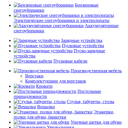
Бензиновые
снегоуборщики
Электрические снегоуборщики и электролопаты
Аккумуляторные
снегоуборщики
Зарядные устройства
Пусковые устройства
Пуско-зарядные
устройства
Пусковые кабели
Производственная мебель
Верстаки
Комплектующие для верстаков
Кровати
Постельные
принадлежности
Стулья, табуреты, столы
Вешалки
Этажерки,
полки для обуви, банкетки
Уличные щетки для обуви
Умывальники