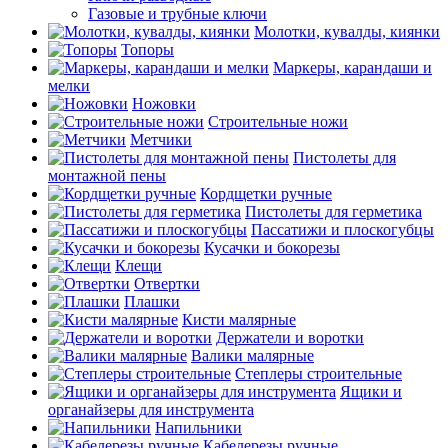
Газовые и трубные ключи
Молотки, кувалды, киянки
Топоры
Маркеры, карандаши и
мелки
Ножовки
Строительные ножи
Метчики
Пистолеты для
монтажной пены
Кордщетки ручные
Пистолеты для герметика
Пассатижи и плоскогубцы
Кусачки и бокорезы
Клещи
Отвертки
Плашки
Кисти малярные
Держатели и воротки
Валики малярные
Степлеры строительные
Ящики и
органайзеры для инструмента
Напильники
Кабелерезы ручные