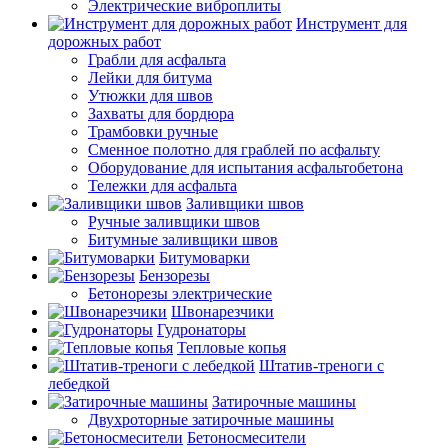
Электрические виброплиты
Инструмент для
дорожных работ
Грабли для асфальта
Лейки для битума
Утюжки для швов
Захваты для бордюра
Трамбовки ручные
Сменное полотно для граблей по асфальту
Оборудование для испытания асфальтобетона
Тележки для асфальта
Заливщики швов
Ручные заливщики швов
Битумные заливщики швов
Битумоварки
Бензорезы
Бетонорезы электрические
Швонарезчики
Гудронаторы
Тепловые копья
Штатив-треноги с
лебедкой
Затирочные машины
Двухроторные затирочные машины
Бетоносмесители