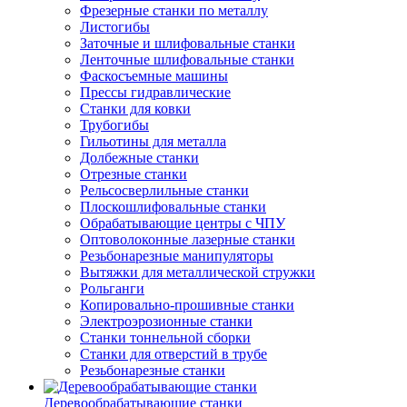
Фрезерные станки по металлу
Листогибы
Заточные и шлифовальные станки
Ленточные шлифовальные станки
Фаскосъемные машины
Прессы гидравлические
Станки для ковки
Трубогибы
Гильотины для металла
Долбежные станки
Отрезные станки
Рельсосверлильные станки
Плоскошлифовальные станки
Обрабатывающие центры с ЧПУ
Оптоволоконные лазерные станки
Резьбонарезные манипуляторы
Вытяжки для металлической стружки
Рольганги
Копировально-прошивные станки
Электроэрозионные станки
Станки тоннельной сборки
Станки для отверстий в трубе
Резьбонарезные станки
Деревообрабатывающие станки