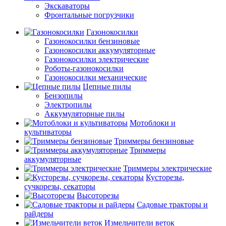
Экскаваторы
Фронтальные погрузчики
Газонокосилки
Газонокосилки бензиновые
Газонокосилки аккумуляторные
Газонокосилки электрические
Роботы-газонокосилки
Газонокосилки механические
Цепные пилы
Бензопилы
Электропилы
Аккумуляторные пилы
Мотоблоки и
культиваторы
Триммеры бензиновые
Триммеры
аккумуляторные
Триммеры электрические
Кусторезы,
сучкорезы, секаторы
Высоторезы
Садовые тракторы и
райдеры
Измельчители веток