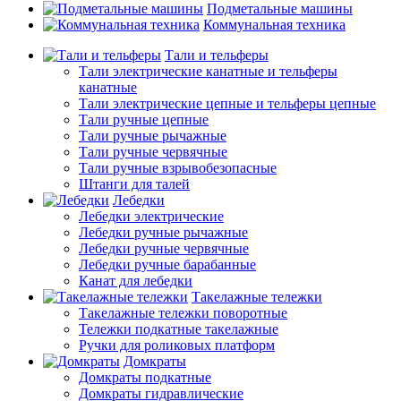
Подметальные машины
Коммунальная техника
Тали и тельферы
Тали электрические канатные и тельферы
канатные
Тали электрические цепные и тельферы цепные
Тали ручные цепные
Тали ручные рычажные
Тали ручные червячные
Тали ручные взрывобезопасные
Штанги для талей
Лебедки
Лебедки электрические
Лебедки ручные рычажные
Лебедки ручные червячные
Лебедки ручные барабанные
Канат для лебедки
Такелажные тележки
Такелажные тележки поворотные
Тележки подкатные такелажные
Ручки для роликовых платформ
Домкраты
Домкраты подкатные
Домкраты гидравлические