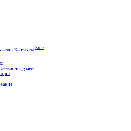
Ещё
- ответ
Контакты
ие
и бензоинструмент
анции
ование