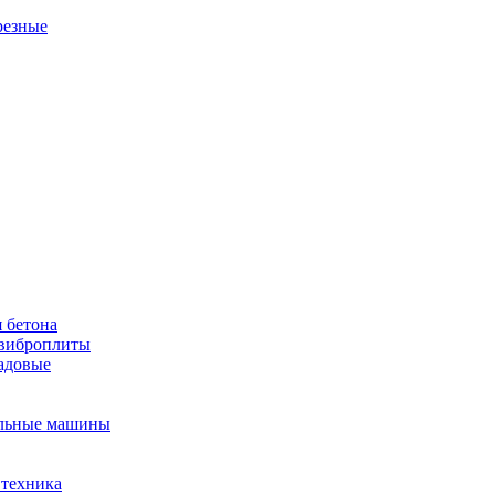
резные
 бетона
виброплиты
садовые
льные машины
 техника