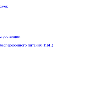
рожек
ктростанции
бесперебойного питания (ИБП)