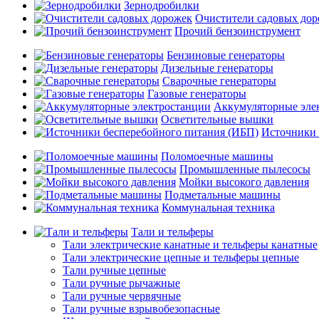
Зернодробилки
Очистители садовых до
Прочий бензоинструмент
Бензиновые генераторы
Дизельные генераторы
Сварочные генераторы
Газовые генераторы
Аккумуляторные эле
Осветительные вышки
Источники 
Поломоечные машины
Промышленные пылесосы
Мойки высокого давления
Подметальные машины
Коммунальная техника
Тали и тельферы
Тали электрические канатные и тельферы канатные
Тали электрические цепные и тельферы цепные
Тали ручные цепные
Тали ручные рычажные
Тали ручные червячные
Тали ручные взрывобезопасные