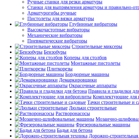
Ручные станки для резки арматуры
Станки для выпрямления арматуры и правильно-от
Арматурогибы ручные
Пистолеты для вязки арматуры
Глубинные вибраторы
Высокочастотные вибраторы
Механические вибраторы
Пневматические вибраторы
Строительные миксеры
Бензобуры
Коперы для столбов
Монтажные пистолеты
Плиткорезы
Бордюрные машины
Демаркировщики
Окрасочные аппараты
Правила и гладилки для
Комплектующие для 
Тачки строительные и 
Люльки строительные
Растворонасосы
Мозаично-шлифова
Фрезеровальные машины
Бадья для бетона
Дорожно-строительная