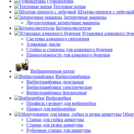
Гудронаторы
Тепловые копья
Штатив-треноги с лебедко
Затирочные машины
Двухроторные затирочные машины
Бетоносмесители
Установки алмазного бур
Системы алмазного сверления
Алмазные дрели
Стойки и станины для алмазного бурения
Принадлежности для алмазного бурения
Вибрационные катки
Вибротрамбовки
Вибротрамбовки дизельные
Вибротрамбовки электрические
Вибротрамбовки бензиновые
Виброрейки
Профиль (лезвие) для виброрейки
Привод для виброрейки
Обору
Станки для гибки арматуры
Станки для резки арматуры
Рубочные станки для арматуры