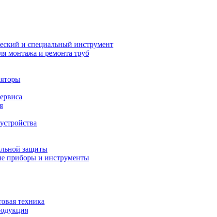
еский и специальный инструмент
ля монтажа и ремонта труб
ляторы
сервиса
я
устройства
альной защиты
е приборы и инструменты
товая техника
родукция