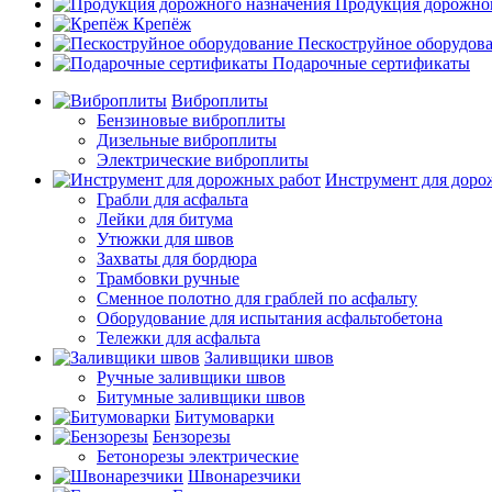
Продукция дорожног
Крепёж
Пескоструйное оборудов
Подарочные сертификаты
Виброплиты
Бензиновые виброплиты
Дизельные виброплиты
Электрические виброплиты
Инструмент для доро
Грабли для асфальта
Лейки для битума
Утюжки для швов
Захваты для бордюра
Трамбовки ручные
Сменное полотно для граблей по асфальту
Оборудование для испытания асфальтобетона
Тележки для асфальта
Заливщики швов
Ручные заливщики швов
Битумные заливщики швов
Битумоварки
Бензорезы
Бетонорезы электрические
Швонарезчики