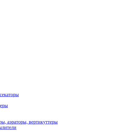
 секаторы
деры
ы, аэраторы, вертикуттеры
ылители