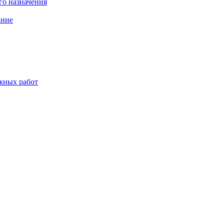
о назначения
ание
жных работ