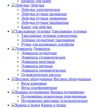
Штанги для талей
Лебедки
Лебедки электрические
Лебедки ручные рычажные
Лебедки ручные червячные
Лебедки ручные барабанные
Канат для лебедки
Такелажные тележки
Такелажные тележки поворотные
Тележки подкатные такелажные
Ручки для роликовых платформ
Домкраты
Домкраты подкатные
Домкраты гидравлические
Домкраты винтовые
Домкраты реечные
Домкраты пневматические
Гидравлические насосы
Весовое оборудование
Весы крановые
Весы платформенные
Вышки-подъемники
Подъемники ножничные передвижные
Подъемники мачтовые телескопические
Краны и балки