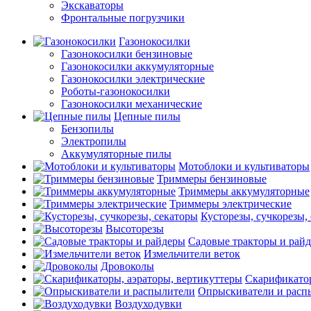
Экскаваторы
Фронтальные погрузчики
Газонокосилки
Газонокосилки бензиновые
Газонокосилки аккумуляторные
Газонокосилки электрические
Роботы-газонокосилки
Газонокосилки механические
Цепные пилы
Бензопилы
Электропилы
Аккумуляторные пилы
Мотоблоки и культиваторы
Триммеры бензиновые
Триммеры аккумуляторные
Триммеры электрические
Кусторезы, сучкорезы,
Высоторезы
Садовые тракторы и рай
Измельчители веток
Дровоколы
Скарификатор
Опрыскиватели и расп
Воздуходувки