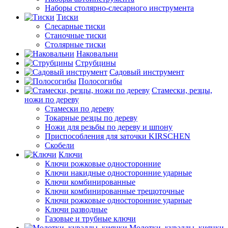
Наборы столярно-слесарного инструмента
Тиски
Слесарные тиски
Станочные тиски
Столярные тиски
Наковальни
Струбцины
Садовый инструмент
Полосогибы
Стамески, резцы,
ножи по дереву
Стамески по дереву
Токарные резцы по дереву
Ножи для резьбы по дереву и шпону
Приспособления для заточки KIRSCHEN
Скобели
Ключи
Ключи рожковые односторонние
Ключи накидные односторонние ударные
Ключи комбинированные
Ключи комбинированные трещоточные
Ключи рожковые односторонние ударные
Ключи разводные
Газовые и трубные ключи
Молотки, кувалды, киянки