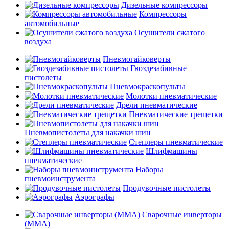
Дизельные компрессоры
Компрессоры
автомобильные
Осушители сжатого
воздуха
Пневмогайковерты
Гвоздезабивные
пистолеты
Пневмокраскопульты
Молотки пневматические
Дрели пневматические
Пневматические трещетки
Пневмопистолеты для накачки шин
Степлеры пневматические
Шлифмашины
пневматические
Наборы
пневмоинструмента
Продувочные пистолеты
Аэрографы
Сварочные инверторы
(MMA)