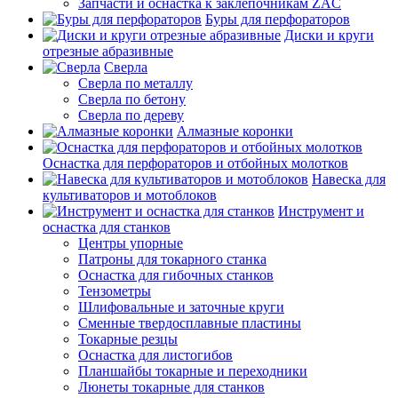
Запчасти и оснастка к заклепочникам ZAC
Буры для перфораторов
Диски и круги
отрезные абразивные
Сверла
Сверла по металлу
Сверла по бетону
Сверла по дереву
Алмазные коронки
Оснастка для перфораторов и отбойных молотков
Навеска для
культиваторов и мотоблоков
Инструмент и
оснастка для станков
Центры упорные
Патроны для токарного станка
Оснастка для гибочных станков
Тензометры
Шлифовальные и заточные круги
Сменные твердосплавные пластины
Токарные резцы
Оснастка для листогибов
Планшайбы токарные и переходники
Люнеты токарные для станков