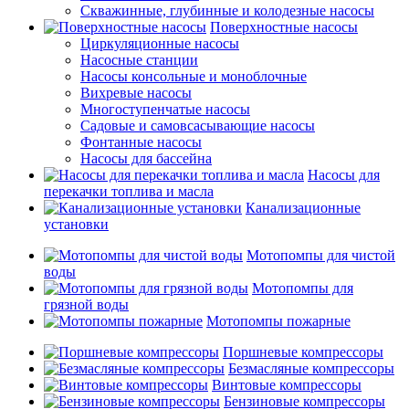
Скважинные, глубинные и колодезные насосы
Поверхностные насосы
Циркуляционные насосы
Насосные станции
Насосы консольные и моноблочные
Вихревые насосы
Многоступенчатые насосы
Садовые и самовсасывающие насосы
Фонтанные насосы
Насосы для бассейна
Насосы для
перекачки топлива и масла
Канализационные
установки
Мотопомпы для чистой
воды
Мотопомпы для
грязной воды
Мотопомпы пожарные
Поршневые компрессоры
Безмасляные компрессоры
Винтовые компрессоры
Бензиновые компрессоры