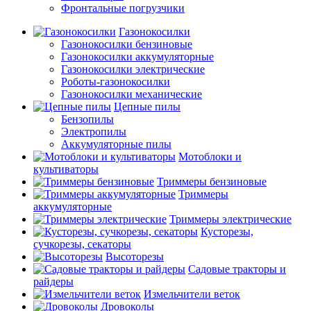
Фронтальные погрузчики
Газонокосилки
Газонокосилки бензиновые
Газонокосилки аккумуляторные
Газонокосилки электрические
Роботы-газонокосилки
Газонокосилки механические
Цепные пилы
Бензопилы
Электропилы
Аккумуляторные пилы
Мотоблоки и
культиваторы
Триммеры бензиновые
Триммеры
аккумуляторные
Триммеры электрические
Кусторезы,
сучкорезы, секаторы
Высоторезы
Садовые тракторы и
райдеры
Измельчители веток
Дровоколы