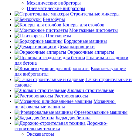
Механические вибраторы
Пневматические вибраторы
Строительные миксеры
Бензобуры
Коперы для столбов
Монтажные пистолеты
Плиткорезы
Бордюрные машины
Демаркировщики
Окрасочные аппараты
Правила и гладилки
для бетона
Комплектующие
для виброплиты
Тачки строительные и
садовые
Люльки строительные
Растворонасосы
Мозаично-
шлифовальные машины
Фрезеровальные машины
Бадья для бетона
Дорожно-
строительная техника
Экскаваторы