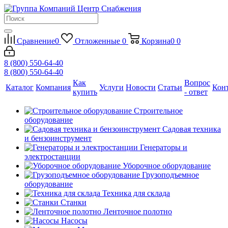
Сравнение
0
Отложенные
0
Корзина
0
0
8 (800) 550-64-40
8 (800) 550-64-40
Как
Вопрос
Каталог
Компания
Услуги
Новости
Статьи
Кон
купить
- ответ
Строительное
оборудование
Садовая техника
и бензоинструмент
Генераторы и
электростанции
Уборочное оборудование
Грузоподъемное
оборудование
Техника для склада
Станки
Ленточное полотно
Насосы