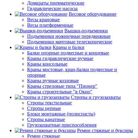
Домкраты пневматические
Гидравлические насосы
Весовое оборудование
Весы крановые
Весы платформенные
Вышки-подъемники
Подъемники ножничные передвижные
Подъемники мачтовые телескопические
Краны и балки
Балки опорные подвесные и концевые
Краны гидравлические ручные
Краны консольные
Краны мостовые, кран-балки подвесные и
опорные
Краны ручные козловые
Краны стреловые типа "Пионер"
Краны строительные "в Окно"
Стропы и грузозахваты
Стропы текстильные
Стропы цепные
Блоки монтажные (полиспасты)
Стропы канатные
Грузозахватные приспособления
Ремни стяжные и буксиры
Ремни стяжные