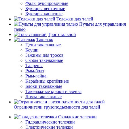
Фалы буксировочные
Буксиры ленточные
Буксиры канатные
Тележки для талей
Пульты для управления
талью
Трос стальной
Такелаж
Цепи такелажные
Коуши
Зажимы для тросов
Скобы такелажные
Талрепы
Рым-болт
Рым-гайка
Карабины крепёжные
Блоки такелажные
Такелажные крюки и звенья
Ломы такелажные
Ограничители грузоподъемности для талей
Складские тележки
Гидравлические тележки
Электрические тележки