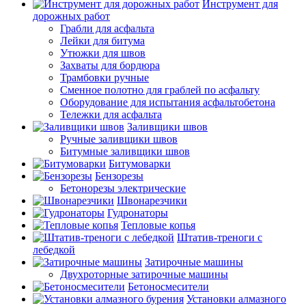
Инструмент для
дорожных работ
Грабли для асфальта
Лейки для битума
Утюжки для швов
Захваты для бордюра
Трамбовки ручные
Сменное полотно для граблей по асфальту
Оборудование для испытания асфальтобетона
Тележки для асфальта
Заливщики швов
Ручные заливщики швов
Битумные заливщики швов
Битумоварки
Бензорезы
Бетонорезы электрические
Швонарезчики
Гудронаторы
Тепловые копья
Штатив-треноги с
лебедкой
Затирочные машины
Двухроторные затирочные машины
Бетоносмесители
Установки алмазного