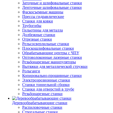
Заточные и шлифовальные станки
Ленточные шлифовальные станки
Фаскосъемные машины
Прессы гидравлические
Станки для ковки
Трубогибы
Гильотины для металла
Долбежные станки
Отрезные станки
Рельсосверлильные станки
Плоскошлифовальные станки
Обрабатывающие центры с ЧПУ
Оптоволоконные лазерные станки
Резьбонарезные манипуляторы
Вытяжки для металлической стружки
Рольганги
Копировально-прошивные станки
Электроэрозионные станки
Станки тоннельной сборки
Станки для отверстий в трубе
Резьбонарезные станки
Деревообрабатывающие станки
Распиловочные станки
Строгальные станки