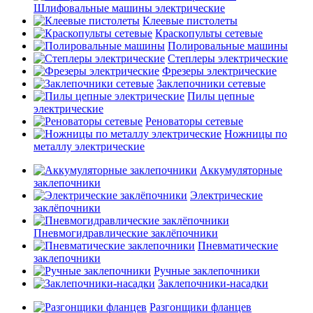
Шлифовальные машины электрические
Клеевые пистолеты
Краскопульты сетевые
Полировальные машины
Степлеры электрические
Фрезеры электрические
Заклепочники сетевые
Пилы цепные
электрические
Реноваторы сетевые
Ножницы по
металлу электрические
Аккумуляторные
заклепочники
Электрические
заклёпочники
Пневмогидравлические заклёпочники
Пневматические
заклепочники
Ручные заклепочники
Заклепочники-насадки
Разгонщики фланцев