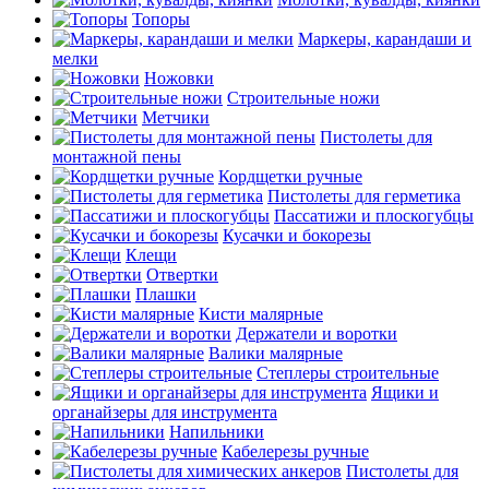
Топоры
Маркеры, карандаши и
мелки
Ножовки
Строительные ножи
Метчики
Пистолеты для
монтажной пены
Кордщетки ручные
Пистолеты для герметика
Пассатижи и плоскогубцы
Кусачки и бокорезы
Клещи
Отвертки
Плашки
Кисти малярные
Держатели и воротки
Валики малярные
Степлеры строительные
Ящики и
органайзеры для инструмента
Напильники
Кабелерезы ручные
Пистолеты для