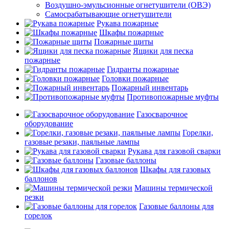
Воздушно-эмульсионные огнетушители (ОВЭ)
Самосрабатывающие огнетушители
Рукава пожарные
Шкафы пожарные
Пожарные щиты
Ящики для песка
пожарные
Гидранты пожарные
Головки пожарные
Пожарный инвентарь
Противопожарные муфты
Газосварочное
оборудование
Горелки,
газовые резаки, паяльные лампы
Рукава для газовой сварки
Газовые баллоны
Шкафы для газовых
баллонов
Машины термической
резки
Газовые баллоны для
горелок