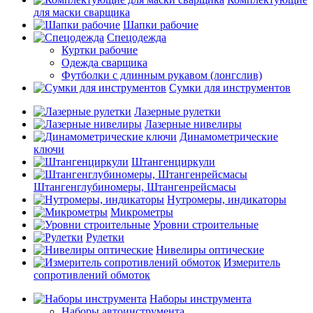
для маски сварщика
Шапки рабочие
Спецодежда
Куртки рабочие
Одежда сварщика
Футболки с длинным рукавом (лонгслив)
Сумки для инструментов
Лазерные рулетки
Лазерные нивелиры
Динамометрические
ключи
Штангенциркули
Штангенглубиномеры, Штангенрейсмасы
Нутромеры, индикаторы
Микрометры
Уровни строительные
Рулетки
Нивелиры оптические
Измеритель
сопротивлений обмоток
Наборы инструмента
Наборы автоинструмента