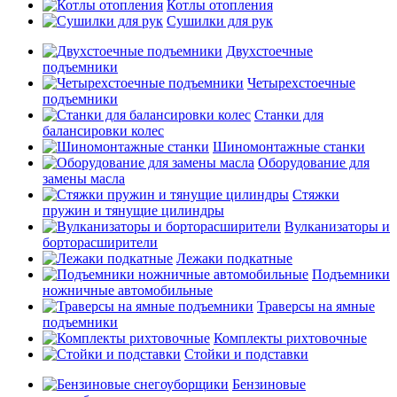
Котлы отопления
Сушилки для рук
Двухстоечные
подъемники
Четырехстоечные
подъемники
Станки для
балансировки колес
Шиномонтажные станки
Оборудование для
замены масла
Стяжки
пружин и тянущие цилиндры
Вулканизаторы и
борторасширители
Лежаки подкатные
Подъемники
ножничные автомобильные
Траверсы на ямные
подъемники
Комплекты рихтовочные
Стойки и подставки
Бензиновые