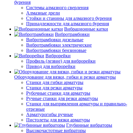
бурения
Системы алмазного сверления
Алмазные дрели
Стойки и станины для алмазного бурения
Принадлежности для алмазного бурения
Вибрационные катки
Вибротрамбовки
Вибротрамбовки дизельные
Вибротрамбовки электрические
Вибротрамбовки бензиновые
Виброрейки
Профиль (лезвие) для виброрейки
Привод для виброрейки
Оборудование для вязки, гибки и резки арматуры
Станки для гибки арматуры
Станки для резки арматуры
Рубочные станки для арматуры
Ручные станки для резки арматуры
Станки для выпрямления арматуры и правильно-
отрезные
Арматурогибы ручные
Пистолеты для вязки арматуры
Глубинные вибраторы
Высокочастотные вибраторы