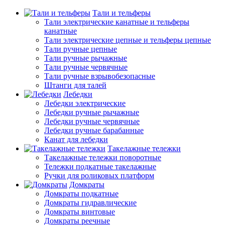
Тали и тельферы
Тали электрические канатные и тельферы
канатные
Тали электрические цепные и тельферы цепные
Тали ручные цепные
Тали ручные рычажные
Тали ручные червячные
Тали ручные взрывобезопасные
Штанги для талей
Лебедки
Лебедки электрические
Лебедки ручные рычажные
Лебедки ручные червячные
Лебедки ручные барабанные
Канат для лебедки
Такелажные тележки
Такелажные тележки поворотные
Тележки подкатные такелажные
Ручки для роликовых платформ
Домкраты
Домкраты подкатные
Домкраты гидравлические
Домкраты винтовые
Домкраты реечные