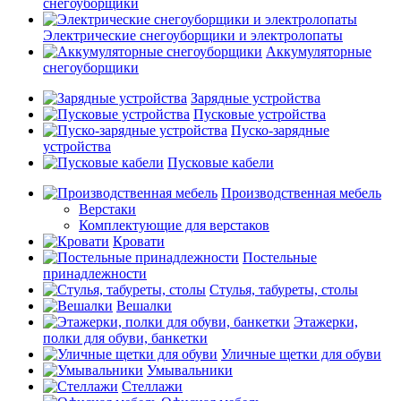
снегоуборщики
Электрические снегоуборщики и электролопаты
Аккумуляторные
снегоуборщики
Зарядные устройства
Пусковые устройства
Пуско-зарядные
устройства
Пусковые кабели
Производственная мебель
Верстаки
Комплектующие для верстаков
Кровати
Постельные
принадлежности
Стулья, табуреты, столы
Вешалки
Этажерки,
полки для обуви, банкетки
Уличные щетки для обуви
Умывальники
Стеллажи