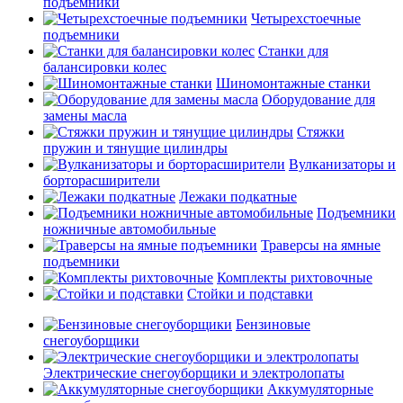
подъемники
Четырехстоечные
подъемники
Станки для
балансировки колес
Шиномонтажные станки
Оборудование для
замены масла
Стяжки
пружин и тянущие цилиндры
Вулканизаторы и
борторасширители
Лежаки подкатные
Подъемники
ножничные автомобильные
Траверсы на ямные
подъемники
Комплекты рихтовочные
Стойки и подставки
Бензиновые
снегоуборщики
Электрические снегоуборщики и электролопаты
Аккумуляторные