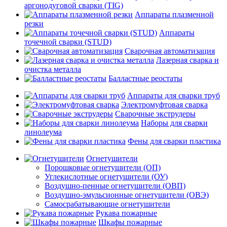
аргонодуговой сварки (TIG)
Аппараты плазменной
резки
Аппараты
точечной сварки (STUD)
Сварочная автоматизация
Лазерная сварка и
очистка металла
Балластные реостаты
Аппараты для сварки труб
Электромуфтовая сварка
Сварочные экструдеры
Наборы для сварки
линолеума
Фены для сварки пластика
Огнетушители
Порошковые огнетушители (ОП)
Углекислотные огнетушители (ОУ)
Воздушно-пенные огнетушители (ОВП)
Воздушно-эмульсионные огнетушители (ОВЭ)
Самосрабатывающие огнетушители
Рукава пожарные
Шкафы пожарные