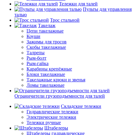
Тележки для талей
Пульты для управления
талью
Трос стальной
Такелаж
Цепи такелажные
Коуши
Зажимы для тросов
Скобы такелажные
Талрепы
Рым-болт
Рым-гайка
Карабины крепёжные
Блоки такелажные
Такелажные крюки и звенья
Ломы такелажные
Ограничители грузоподъемности для талей
Складские тележки
Гидравлические тележки
Электрические тележки
Тележки ручные
Штабелеры
Штабелеры гидравлические