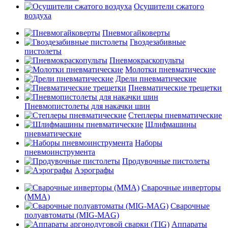
Осушители сжатого
воздуха
Пневмогайковерты
Гвоздезабивные
пистолеты
Пневмокраскопульты
Молотки пневматические
Дрели пневматические
Пневматические трещетки
Пневмопистолеты для накачки шин
Степлеры пневматические
Шлифмашины
пневматические
Наборы
пневмоинструмента
Продувочные пистолеты
Аэрографы
Сварочные инверторы
(MMA)
Сварочные
полуавтоматы (MIG-MAG)
Аппараты