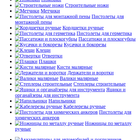
Строительные ножи
Метчики
Пистолеты для
монтажной пены
Кордщетки ручные
Пистолеты для герметика
Пассатижи и плоскогубцы
Кусачки и бокорезы
Клещи
Отвертки
Плашки
Кисти малярные
Держатели и воротки
Валики малярные
Степлеры строительные
Ящики и
органайзеры для инструмента
Напильники
Кабелерезы ручные
Пистолеты для
химических анкеров
Ножницы по металлу
ручные