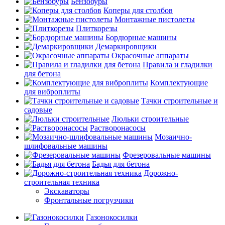
Бензобуры
Коперы для столбов
Монтажные пистолеты
Плиткорезы
Бордюрные машины
Демаркировщики
Окрасочные аппараты
Правила и гладилки
для бетона
Комплектующие
для виброплиты
Тачки строительные и
садовые
Люльки строительные
Растворонасосы
Мозаично-
шлифовальные машины
Фрезеровальные машины
Бадья для бетона
Дорожно-
строительная техника
Экскаваторы
Фронтальные погрузчики
Газонокосилки