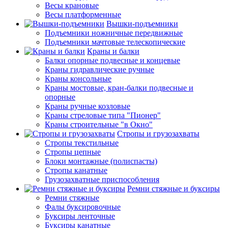
Весы крановые
Весы платформенные
Вышки-подъемники
Подъемники ножничные передвижные
Подъемники мачтовые телескопические
Краны и балки
Балки опорные подвесные и концевые
Краны гидравлические ручные
Краны консольные
Краны мостовые, кран-балки подвесные и
опорные
Краны ручные козловые
Краны стреловые типа "Пионер"
Краны строительные "в Окно"
Стропы и грузозахваты
Стропы текстильные
Стропы цепные
Блоки монтажные (полиспасты)
Стропы канатные
Грузозахватные приспособления
Ремни стяжные и буксиры
Ремни стяжные
Фалы буксировочные
Буксиры ленточные
Буксиры канатные