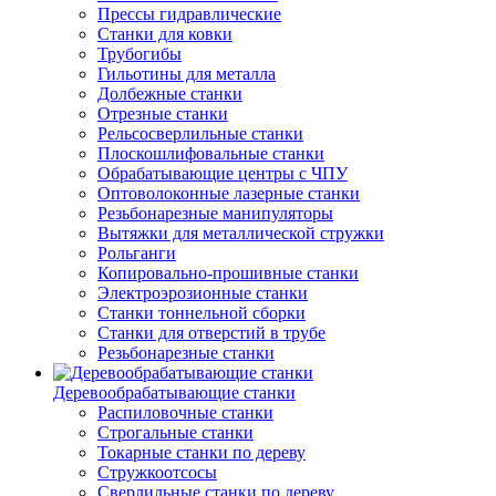
Прессы гидравлические
Станки для ковки
Трубогибы
Гильотины для металла
Долбежные станки
Отрезные станки
Рельсосверлильные станки
Плоскошлифовальные станки
Обрабатывающие центры с ЧПУ
Оптоволоконные лазерные станки
Резьбонарезные манипуляторы
Вытяжки для металлической стружки
Рольганги
Копировально-прошивные станки
Электроэрозионные станки
Станки тоннельной сборки
Станки для отверстий в трубе
Резьбонарезные станки
Деревообрабатывающие станки
Распиловочные станки
Строгальные станки
Токарные станки по дереву
Стружкоотсосы
Сверлильные станки по дереву