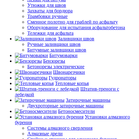
Утюжки для швов
Захваты для бордюра
Трамбовки ручные
Сменное полотно для граблей по асфальту
Оборудование для испытания асфальтобетона
Тележки для асфальта
Заливщики швов
Ручные заливщики швов
Битумные заливщики швов
Битумоварки
Бензорезы
Бетонорезы электрические
Швонарезчики
Гудронаторы
Тепловые копья
Штатив-треноги с
лебедкой
Затирочные машины
Двухроторные затирочные машины
Бетоносмесители
Установки алмазного
бурения
Системы алмазного сверления
Алмазные дрели