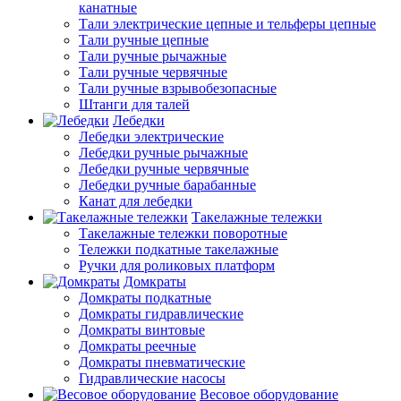
канатные
Тали электрические цепные и тельферы цепные
Тали ручные цепные
Тали ручные рычажные
Тали ручные червячные
Тали ручные взрывобезопасные
Штанги для талей
Лебедки
Лебедки электрические
Лебедки ручные рычажные
Лебедки ручные червячные
Лебедки ручные барабанные
Канат для лебедки
Такелажные тележки
Такелажные тележки поворотные
Тележки подкатные такелажные
Ручки для роликовых платформ
Домкраты
Домкраты подкатные
Домкраты гидравлические
Домкраты винтовые
Домкраты реечные
Домкраты пневматические
Гидравлические насосы
Весовое оборудование