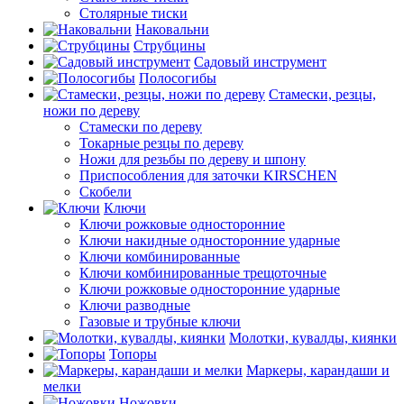
Столярные тиски
Наковальни
Струбцины
Садовый инструмент
Полосогибы
Стамески, резцы,
ножи по дереву
Стамески по дереву
Токарные резцы по дереву
Ножи для резьбы по дереву и шпону
Приспособления для заточки KIRSCHEN
Скобели
Ключи
Ключи рожковые односторонние
Ключи накидные односторонние ударные
Ключи комбинированные
Ключи комбинированные трещоточные
Ключи рожковые односторонние ударные
Ключи разводные
Газовые и трубные ключи
Молотки, кувалды, киянки
Топоры
Маркеры, карандаши и
мелки
Ножовки