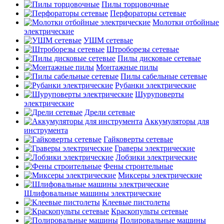
Пилы торцовочные
Перфораторы сетевые
Молотки отбойные
электрические
УШМ сетевые
Штроборезы сетевые
Пилы дисковые сетевые
Монтажные пилы
Пилы сабельные сетевые
Рубанки электрические
Шуруповерты
электрические
Дрели сетевые
Аккумуляторы для
инструмента
Гайковерты сетевые
Граверы электрические
Лобзики электрические
Фены строительные
Миксеры электрические
Шлифовальные машины электрические
Клеевые пистолеты
Краскопульты сетевые
Полировальные машины