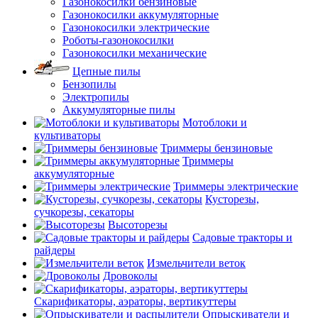
Газонокосилки бензиновые
Газонокосилки аккумуляторные
Газонокосилки электрические
Роботы-газонокосилки
Газонокосилки механические
Цепные пилы
Бензопилы
Электропилы
Аккумуляторные пилы
Мотоблоки и
культиваторы
Триммеры бензиновые
Триммеры
аккумуляторные
Триммеры электрические
Кусторезы,
сучкорезы, секаторы
Высоторезы
Садовые тракторы и
райдеры
Измельчители веток
Дровоколы
Скарификаторы, аэраторы, вертикуттеры
Опрыскиватели и