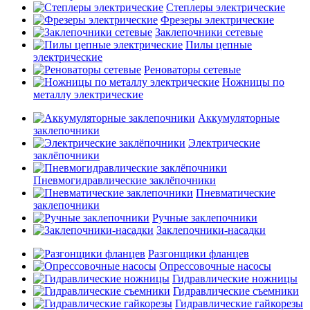
Степлеры электрические
Фрезеры электрические
Заклепочники сетевые
Пилы цепные
электрические
Реноваторы сетевые
Ножницы по
металлу электрические
Аккумуляторные
заклепочники
Электрические
заклёпочники
Пневмогидравлические заклёпочники
Пневматические
заклепочники
Ручные заклепочники
Заклепочники-насадки
Разгонщики фланцев
Опрессовочные насосы
Гидравлические ножницы
Гидравлические съемники
Гидравлические гайкорезы