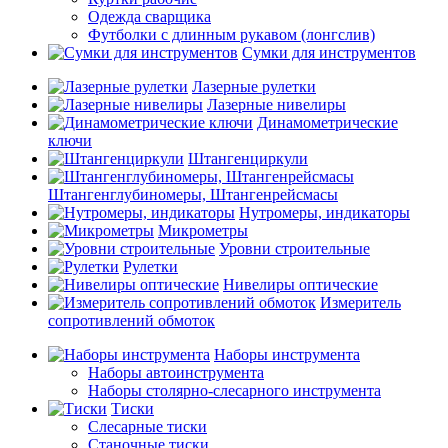
Одежда сварщика
Футболки с длинным рукавом (лонгслив)
Сумки для инструментов
Лазерные рулетки
Лазерные нивелиры
Динамометрические
ключи
Штангенциркули
Штангенглубиномеры, Штангенрейсмасы
Нутромеры, индикаторы
Микрометры
Уровни строительные
Рулетки
Нивелиры оптические
Измеритель
сопротивлений обмоток
Наборы инструмента
Наборы автоинструмента
Наборы столярно-слесарного инструмента
Тиски
Слесарные тиски
Станочные тиски