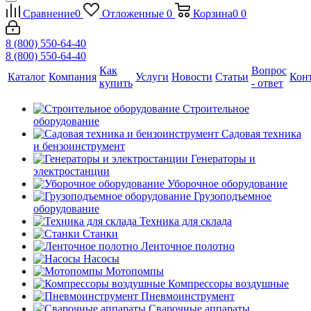
Сравнение
0
Отложенные
0
Корзина
0
0
8 (800) 550-64-40
8 (800) 550-64-40
Как
Вопрос
Каталог
Компания
Услуги
Новости
Статьи
Кон
купить
- ответ
Строительное
оборудование
Садовая техника
и бензоинструмент
Генераторы и
электростанции
Уборочное оборудование
Грузоподъемное
оборудование
Техника для склада
Станки
Ленточное полотно
Насосы
Мотопомпы
Компрессоры воздушные
Пневмоинструмент
Сварочные аппараты