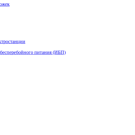
рожек
ктростанции
бесперебойного питания (ИБП)