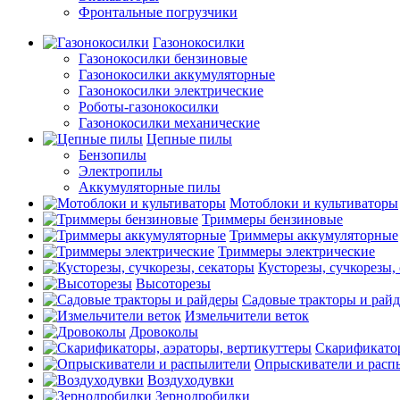
Фронтальные погрузчики
Газонокосилки
Газонокосилки бензиновые
Газонокосилки аккумуляторные
Газонокосилки электрические
Роботы-газонокосилки
Газонокосилки механические
Цепные пилы
Бензопилы
Электропилы
Аккумуляторные пилы
Мотоблоки и культиваторы
Триммеры бензиновые
Триммеры аккумуляторные
Триммеры электрические
Кусторезы, сучкорезы,
Высоторезы
Садовые тракторы и рай
Измельчители веток
Дровоколы
Скарификатор
Опрыскиватели и расп
Воздуходувки
Зернодробилки