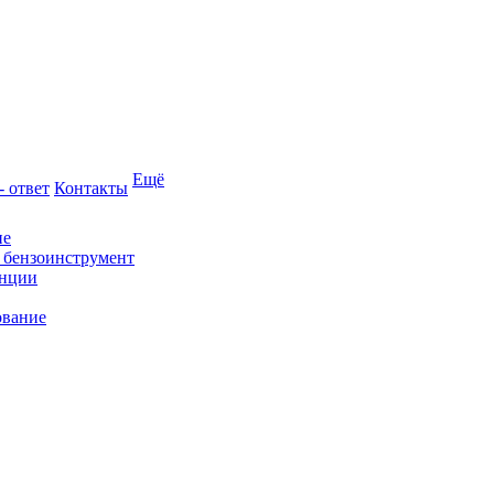
Ещё
- ответ
Контакты
ие
и бензоинструмент
анции
ование