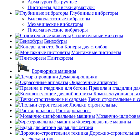
Арматурогибы ручные
Пистолеты для вязки арматуры
Глубинные вибраторы
Высокочастотные вибраторы
Механические вибраторы
Пневматические вибраторы
Строительные миксеры
Бензобуры
Коперы для столбов
Монтажные пистолеты
Плиткорезы
Бордюрные машины
Демаркировщики
Окрасочные аппараты
Правила и гладилки для
Комплектующие для 
Тачки строительные и 
Люльки строительные
Растворонасосы
Мозаично-шлифова
Фрезеровальные машины
Бадья для бетона
Дорожно-строительная
Экскаваторы