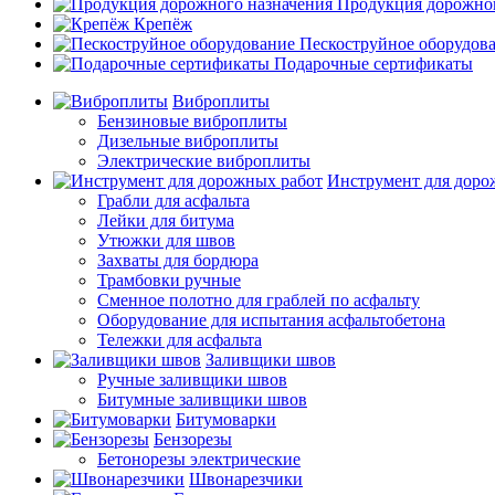
Продукция дорожног
Крепёж
Пескоструйное оборудов
Подарочные сертификаты
Виброплиты
Бензиновые виброплиты
Дизельные виброплиты
Электрические виброплиты
Инструмент для доро
Грабли для асфальта
Лейки для битума
Утюжки для швов
Захваты для бордюра
Трамбовки ручные
Сменное полотно для граблей по асфальту
Оборудование для испытания асфальтобетона
Тележки для асфальта
Заливщики швов
Ручные заливщики швов
Битумные заливщики швов
Битумоварки
Бензорезы
Бетонорезы электрические
Швонарезчики