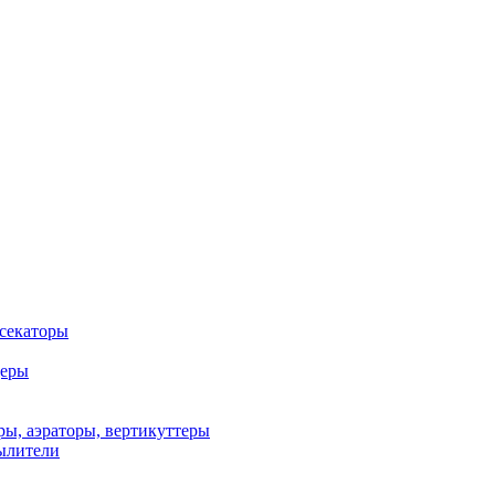
 секаторы
деры
ы, аэраторы, вертикуттеры
ылители