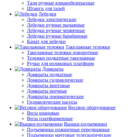
Тали ручные взрывобезопасные
Штанги для талей
Лебедки
Лебедки электрические
Лебедки ручные рычажные
Лебедки ручные червячные
Лебедки ручные барабанные
Канат для лебедки
Такелажные тележки
Такелажные тележки поворотные
Тележки подкатные такелажные
Ручки для роликовых платформ
Домкраты
Домкраты подкатные
Домкраты гидравлические
Домкраты винтовые
Домкраты реечные
Домкраты пневматические
Гидравлические насосы
Весовое оборудование
Весы крановые
Весы платформенные
Вышки-подъемники
Подъемники ножничные передвижные
Подъемники мачтовые телескопические