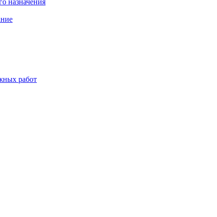
о назначения
ание
жных работ