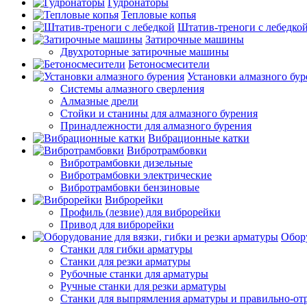
Гудронаторы
Тепловые копья
Штатив-треноги с лебедко
Затирочные машины
Двухроторные затирочные машины
Бетоносмесители
Установки алмазного бур
Системы алмазного сверления
Алмазные дрели
Стойки и станины для алмазного бурения
Принадлежности для алмазного бурения
Вибрационные катки
Вибротрамбовки
Вибротрамбовки дизельные
Вибротрамбовки электрические
Вибротрамбовки бензиновые
Виброрейки
Профиль (лезвие) для виброрейки
Привод для виброрейки
Обору
Станки для гибки арматуры
Станки для резки арматуры
Рубочные станки для арматуры
Ручные станки для резки арматуры
Станки для выпрямления арматуры и правильно-от