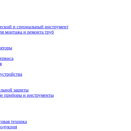
еский и специальный инструмент
ля монтажа и ремонта труб
ляторы
сервиса
я
устройства
альной защиты
е приборы и инструменты
товая техника
родукция