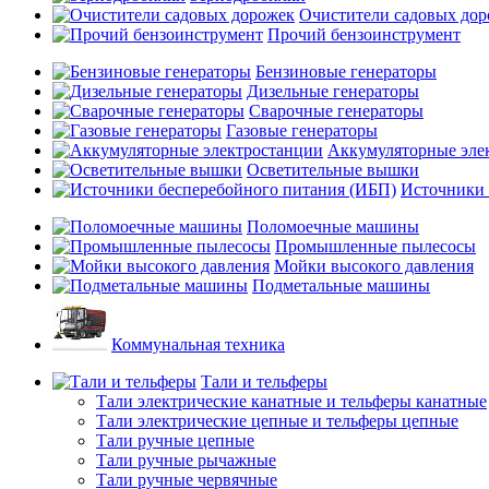
Очистители садовых до
Прочий бензоинструмент
Бензиновые генераторы
Дизельные генераторы
Сварочные генераторы
Газовые генераторы
Аккумуляторные эле
Осветительные вышки
Источники 
Поломоечные машины
Промышленные пылесосы
Мойки высокого давления
Подметальные машины
Коммунальная техника
Тали и тельферы
Тали электрические канатные и тельферы канатные
Тали электрические цепные и тельферы цепные
Тали ручные цепные
Тали ручные рычажные
Тали ручные червячные