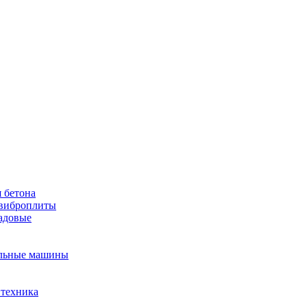
 бетона
виброплиты
садовые
льные машины
 техника