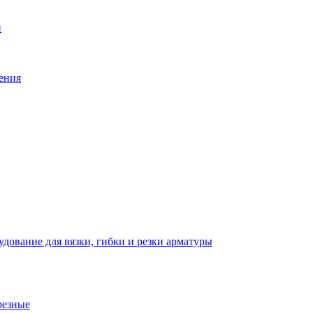
й
ения
дование для вязки, гибки и резки арматуры
резные