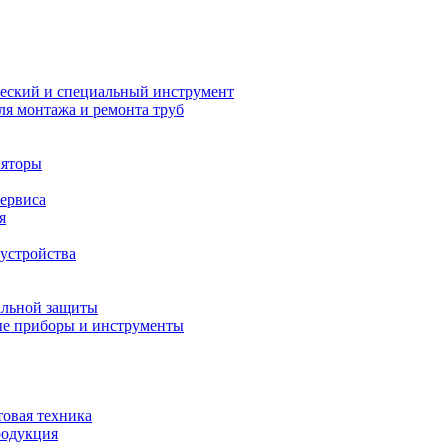
еский и специальный инструмент
ля монтажа и ремонта труб
ляторы
сервиса
я
устройства
альной защиты
е приборы и инструменты
товая техника
родукция