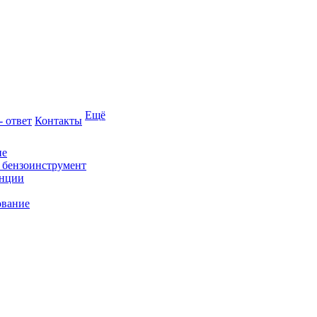
Ещё
- ответ
Контакты
ие
и бензоинструмент
анции
ование