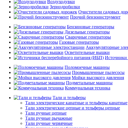
Воздуходувки
Зернодробилки
Очистители садовых до
Прочий бензоинструмент
Бензиновые генераторы
Дизельные генераторы
Сварочные генераторы
Газовые генераторы
Аккумуляторные эле
Осветительные вышки
Источники 
Поломоечные машины
Промышленные пылесосы
Мойки высокого давления
Подметальные машины
Коммунальная техника
Тали и тельферы
Тали электрические канатные и тельферы канатные
Тали электрические цепные и тельферы цепные
Тали ручные цепные
Тали ручные рычажные
Тали ручные червячные