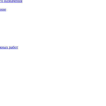
о назначения
ание
жных работ