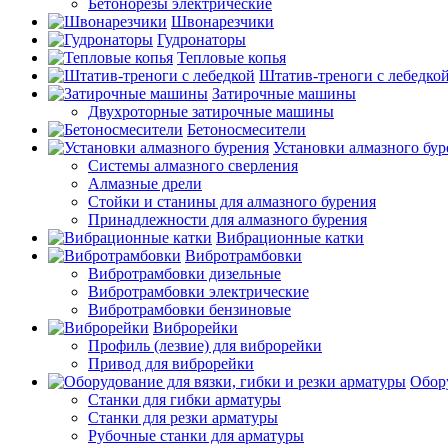
Бетонорезы электрические
Швонарезчики
Гудронаторы
Тепловые копья
Штатив-треноги с лебедко
Затирочные машины
Двухроторные затирочные машины
Бетоносмесители
Установки алмазного бур
Системы алмазного сверления
Алмазные дрели
Стойки и станины для алмазного бурения
Принадлежности для алмазного бурения
Вибрационные катки
Вибротрамбовки
Вибротрамбовки дизельные
Вибротрамбовки электрические
Вибротрамбовки бензиновые
Виброрейки
Профиль (лезвие) для виброрейки
Привод для виброрейки
Обору
Станки для гибки арматуры
Станки для резки арматуры
Рубочные станки для арматуры