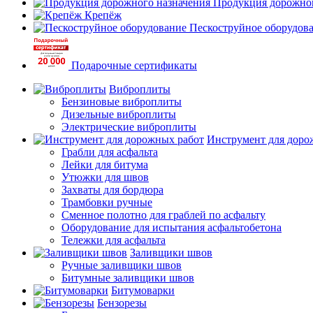
Продукция дорожног
Крепёж
Пескоструйное оборудов
Подарочные сертификаты
Виброплиты
Бензиновые виброплиты
Дизельные виброплиты
Электрические виброплиты
Инструмент для доро
Грабли для асфальта
Лейки для битума
Утюжки для швов
Захваты для бордюра
Трамбовки ручные
Сменное полотно для граблей по асфальту
Оборудование для испытания асфальтобетона
Тележки для асфальта
Заливщики швов
Ручные заливщики швов
Битумные заливщики швов
Битумоварки
Бензорезы