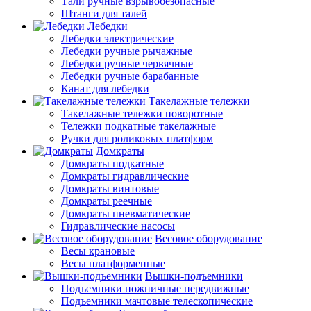
Тали ручные взрывобезопасные
Штанги для талей
Лебедки
Лебедки электрические
Лебедки ручные рычажные
Лебедки ручные червячные
Лебедки ручные барабанные
Канат для лебедки
Такелажные тележки
Такелажные тележки поворотные
Тележки подкатные такелажные
Ручки для роликовых платформ
Домкраты
Домкраты подкатные
Домкраты гидравлические
Домкраты винтовые
Домкраты реечные
Домкраты пневматические
Гидравлические насосы
Весовое оборудование
Весы крановые
Весы платформенные
Вышки-подъемники
Подъемники ножничные передвижные
Подъемники мачтовые телескопические