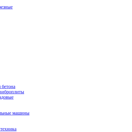
резные
 бетона
виброплиты
садовые
льные машины
 техника