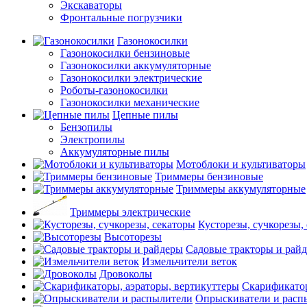
Экскаваторы
Фронтальные погрузчики
Газонокосилки
Газонокосилки бензиновые
Газонокосилки аккумуляторные
Газонокосилки электрические
Роботы-газонокосилки
Газонокосилки механические
Цепные пилы
Бензопилы
Электропилы
Аккумуляторные пилы
Мотоблоки и культиваторы
Триммеры бензиновые
Триммеры аккумуляторные
Триммеры электрические
Кусторезы, сучкорезы,
Высоторезы
Садовые тракторы и рай
Измельчители веток
Дровоколы
Скарификатор
Опрыскиватели и расп