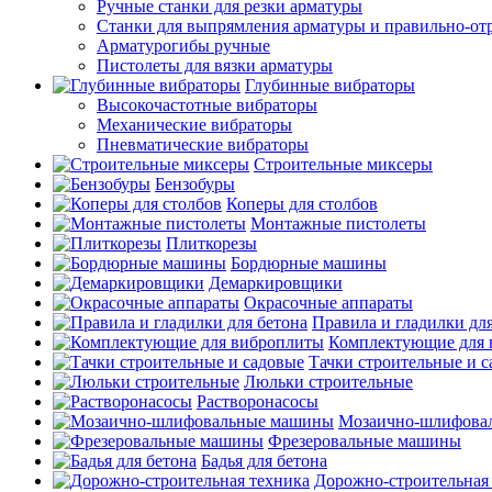
Ручные станки для резки арматуры
Станки для выпрямления арматуры и правильно-от
Арматурогибы ручные
Пистолеты для вязки арматуры
Глубинные вибраторы
Высокочастотные вибраторы
Механические вибраторы
Пневматические вибраторы
Строительные миксеры
Бензобуры
Коперы для столбов
Монтажные пистолеты
Плиткорезы
Бордюрные машины
Демаркировщики
Окрасочные аппараты
Правила и гладилки для
Комплектующие для 
Тачки строительные и 
Люльки строительные
Растворонасосы
Мозаично-шлифова
Фрезеровальные машины
Бадья для бетона
Дорожно-строительная