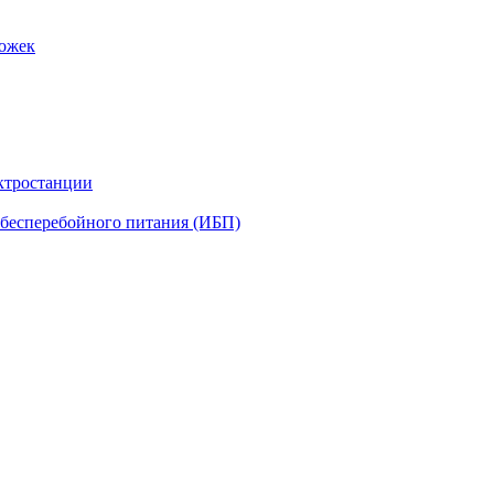
рожек
ктростанции
бесперебойного питания (ИБП)