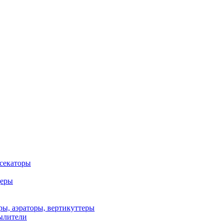
 секаторы
деры
ы, аэраторы, вертикуттеры
ылители