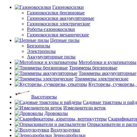
Газонокосилки
Газонокосилки бензиновые
Газонокосилки аккумуляторные
Газонокосилки электрические
Роботы-газонокосилки
Газонокосилки механические
Цепные пилы
Бензопилы
Электропилы
Аккумуляторные пилы
Мотоблоки и культиваторы
Триммеры бензиновые
Триммеры аккумуляторные
Триммеры электрические
Кусторезы, сучкорезы,
Высоторезы
Садовые тракторы и рай
Измельчители веток
Дровоколы
Скарификатор
Опрыскиватели и расп
Воздуходувки
Зернодробилки