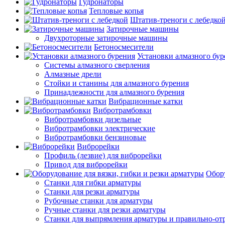
Гудронаторы
Тепловые копья
Штатив-треноги с лебедко
Затирочные машины
Двухроторные затирочные машины
Бетоносмесители
Установки алмазного бур
Системы алмазного сверления
Алмазные дрели
Стойки и станины для алмазного бурения
Принадлежности для алмазного бурения
Вибрационные катки
Вибротрамбовки
Вибротрамбовки дизельные
Вибротрамбовки электрические
Вибротрамбовки бензиновые
Виброрейки
Профиль (лезвие) для виброрейки
Привод для виброрейки
Обору
Станки для гибки арматуры
Станки для резки арматуры
Рубочные станки для арматуры
Ручные станки для резки арматуры
Станки для выпрямления арматуры и правильно-от