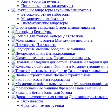
Арматурогибы ручные
Пистолеты для вязки арматуры
Глубинные вибраторы
Высокочастотные вибраторы
Механические вибраторы
Пневматические вибраторы
Строительные миксеры
Бензобуры
Коперы для столбов
Монтажные пистолеты
Плиткорезы
Бордюрные машины
Демаркировщики
Окрасочные аппараты
Правила и гладилки для
Комплектующие для 
Тачки строительные и 
Люльки строительные
Растворонасосы
Мозаично-шлифова
Фрезеровальные машины
Бадья для бетона
Дорожно-строительная
Экскаваторы
Фронтальные погрузчики