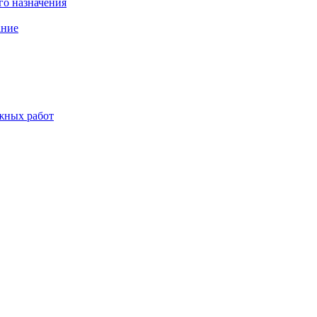
о назначения
ание
жных работ