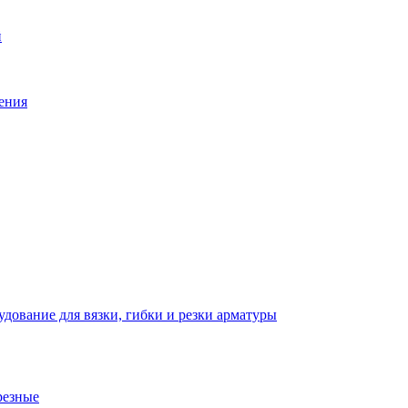
й
ения
дование для вязки, гибки и резки арматуры
резные