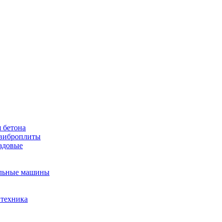
 бетона
виброплиты
садовые
льные машины
 техника