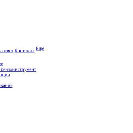
Ещё
- ответ
Контакты
ие
и бензоинструмент
анции
ование