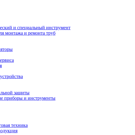
еский и специальный инструмент
ля монтажа и ремонта труб
ляторы
сервиса
я
устройства
альной защиты
е приборы и инструменты
товая техника
родукция