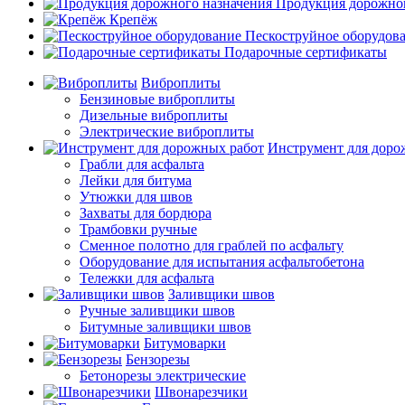
Продукция дорожног
Крепёж
Пескоструйное оборудов
Подарочные сертификаты
Виброплиты
Бензиновые виброплиты
Дизельные виброплиты
Электрические виброплиты
Инструмент для доро
Грабли для асфальта
Лейки для битума
Утюжки для швов
Захваты для бордюра
Трамбовки ручные
Сменное полотно для граблей по асфальту
Оборудование для испытания асфальтобетона
Тележки для асфальта
Заливщики швов
Ручные заливщики швов
Битумные заливщики швов
Битумоварки
Бензорезы
Бетонорезы электрические
Швонарезчики