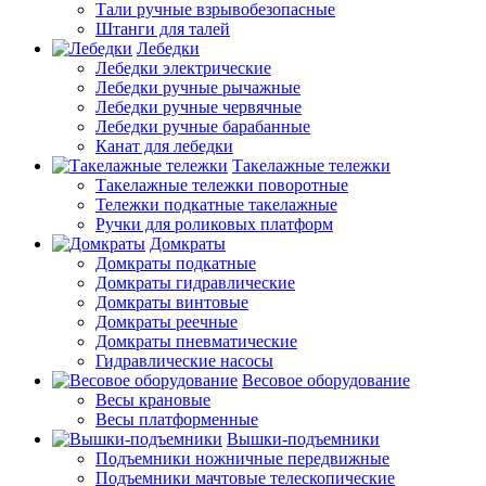
Тали ручные взрывобезопасные
Штанги для талей
Лебедки
Лебедки электрические
Лебедки ручные рычажные
Лебедки ручные червячные
Лебедки ручные барабанные
Канат для лебедки
Такелажные тележки
Такелажные тележки поворотные
Тележки подкатные такелажные
Ручки для роликовых платформ
Домкраты
Домкраты подкатные
Домкраты гидравлические
Домкраты винтовые
Домкраты реечные
Домкраты пневматические
Гидравлические насосы
Весовое оборудование
Весы крановые
Весы платформенные
Вышки-подъемники
Подъемники ножничные передвижные
Подъемники мачтовые телескопические