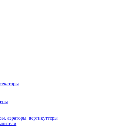
 секаторы
деры
ы, аэраторы, вертикуттеры
ылители