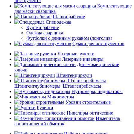
инструмента
Комплектующие
для маски сварщика
Шапки рабочие
Спецодежда
Куртки рабочие
Одежда сварщика
Футболки с длинным рукавом (лонгслив)
Сумки для инструментов
Лазерные рулетки
Лазерные нивелиры
Динамометрические
ключи
Штангенциркули
Штангенглубиномеры, Штангенрейсмасы
Нутромеры, индикаторы
Микрометры
Уровни строительные
Рулетки
Нивелиры оптические
Измеритель
сопротивлений обмоток
Наборы инструмента