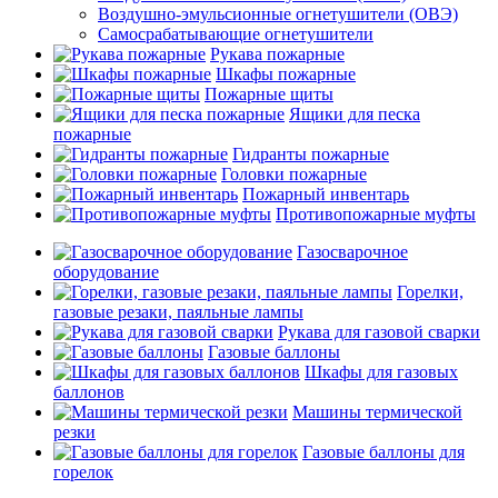
Воздушно-эмульсионные огнетушители (ОВЭ)
Самосрабатывающие огнетушители
Рукава пожарные
Шкафы пожарные
Пожарные щиты
Ящики для песка
пожарные
Гидранты пожарные
Головки пожарные
Пожарный инвентарь
Противопожарные муфты
Газосварочное
оборудование
Горелки,
газовые резаки, паяльные лампы
Рукава для газовой сварки
Газовые баллоны
Шкафы для газовых
баллонов
Машины термической
резки
Газовые баллоны для
горелок