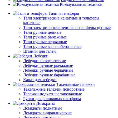
Коммунальная техника
Тали и тельферы
Тали электрические канатные и тельферы
канатные
Тали электрические цепные и тельферы цепные
Тали ручные цепные
Тали ручные рычажные
Тали ручные червячные
Тали ручные взрывобезопасные
Штанги для талей
Лебедки
Лебедки электрические
Лебедки ручные рычажные
Лебедки ручные червячные
Лебедки ручные барабанные
Канат для лебедки
Такелажные тележки
Такелажные тележки поворотные
Тележки подкатные такелажные
Ручки для роликовых платформ
Домкраты
Домкраты подкатные
Домкраты гидравлические
Домкраты винтовые