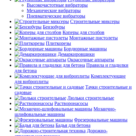
Высокочастотные вибраторы
Механические вибраторы
Пневматические вибраторы
Строительные миксеры
Бензобуры
Коперы для столбов
Монтажные пистолеты
Плиткорезы
Бордюрные машины
Демаркировщики
Окрасочные аппараты
Правила и гладилки
для бетона
Комплектующие
для виброплиты
Тачки строительные и
садовые
Люльки строительные
Растворонасосы
Мозаично-
шлифовальные машины
Фрезеровальные машины
Бадья для бетона
Дорожно-