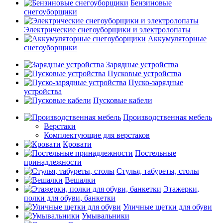
Бензиновые
снегоуборщики
Электрические снегоуборщики и электролопаты
Аккумуляторные
снегоуборщики
Зарядные устройства
Пусковые устройства
Пуско-зарядные
устройства
Пусковые кабели
Производственная мебель
Верстаки
Комплектующие для верстаков
Кровати
Постельные
принадлежности
Стулья, табуреты, столы
Вешалки
Этажерки,
полки для обуви, банкетки
Уличные щетки для обуви
Умывальники