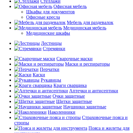
Стеллажи
Офисная мебель
Шкафы для документов
Офисные кресла
Мебель для раздевалок
Медицинская мебель
Медицинские шкафы
Лестницы
Стремянки
Сварочные маски
Маски и респираторы
Перчатки
Каски
Рукавицы
Краги сварщика
Аптечки и антисептики
Очки защитные
Щитки защитные
Наушники защитные
Наколенники
Страховочные пояса и
стропы
Пояса и жилеты для