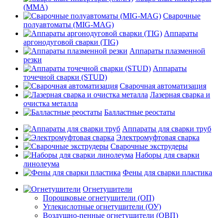
(MMA)
Сварочные
полуавтоматы (MIG-MAG)
Аппараты
аргонодуговой сварки (TIG)
Аппараты плазменной
резки
Аппараты
точечной сварки (STUD)
Сварочная автоматизация
Лазерная сварка и
очистка металла
Балластные реостаты
Аппараты для сварки труб
Электромуфтовая сварка
Сварочные экструдеры
Наборы для сварки
линолеума
Фены для сварки пластика
Огнетушители
Порошковые огнетушители (ОП)
Углекислотные огнетушители (ОУ)
Воздушно-пенные огнетушители (ОВП)