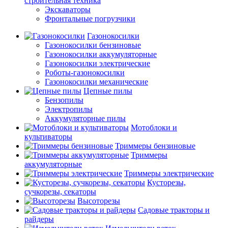
строительная техника
Экскаваторы
Фронтальные погрузчики
Газонокосилки
Газонокосилки бензиновые
Газонокосилки аккумуляторные
Газонокосилки электрические
Роботы-газонокосилки
Газонокосилки механические
Цепные пилы
Бензопилы
Электропилы
Аккумуляторные пилы
Мотоблоки и
культиваторы
Триммеры бензиновые
Триммеры
аккумуляторные
Триммеры электрические
Кусторезы,
сучкорезы, секаторы
Высоторезы
Садовые тракторы и
райдеры