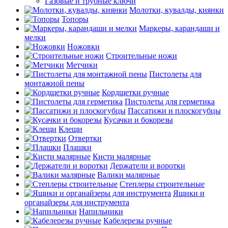
Газовые и трубные ключи
Молотки, кувалды, киянки
Топоры
Маркеры, карандаши и
мелки
Ножовки
Строительные ножи
Метчики
Пистолеты для
монтажной пены
Кордщетки ручные
Пистолеты для герметика
Пассатижи и плоскогубцы
Кусачки и бокорезы
Клещи
Отвертки
Плашки
Кисти малярные
Держатели и воротки
Валики малярные
Степлеры строительные
Ящики и
органайзеры для инструмента
Напильники
Кабелерезы ручные