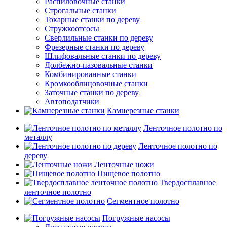
Распиловочные станки
Строгальные станки
Токарные станки по дереву
Стружкоотсосы
Сверлильные станки по дереву
Фрезерные станки по дереву
Шлифовальные станки по дереву
Долбежно-пазовальные станки
Комбинированные станки
Кромкооблицовочные станки
Заточные станки по дереву
Автоподатчики
Камнерезные станки
Ленточное полотно по
металлу
Ленточное полотно по
дереву
Ленточные ножи
Пищевое полотно
Твердосплавное
ленточное полотно
Сегментное полотно
Погружные насосы