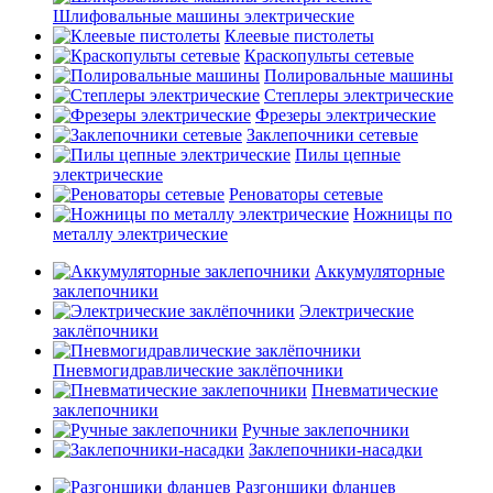
Шлифовальные машины электрические
Клеевые пистолеты
Краскопульты сетевые
Полировальные машины
Степлеры электрические
Фрезеры электрические
Заклепочники сетевые
Пилы цепные
электрические
Реноваторы сетевые
Ножницы по
металлу электрические
Аккумуляторные
заклепочники
Электрические
заклёпочники
Пневмогидравлические заклёпочники
Пневматические
заклепочники
Ручные заклепочники
Заклепочники-насадки
Разгонщики фланцев