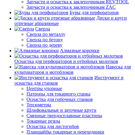
Запчасти и оснастка к заклепочникам REVTOOL
Запчасти и оснастка к заклепочникам ZAC
Буры для перфораторов
Диски и круги
отрезные абразивные
Сверла
Сверла по металлу
Сверла по бетону
Сверла по дереву
Алмазные коронки
Оснастка для перфораторов и отбойных молотков
Навеска для
культиваторов и мотоблоков
Инструмент и
оснастка для станков
Центры упорные
Патроны для токарного станка
Оснастка для гибочных станков
Тензометры
Шлифовальные и заточные круги
Сменные твердосплавные пластины
Токарные резцы
Оснастка для листогибов
Планшайбы токарные и переходники