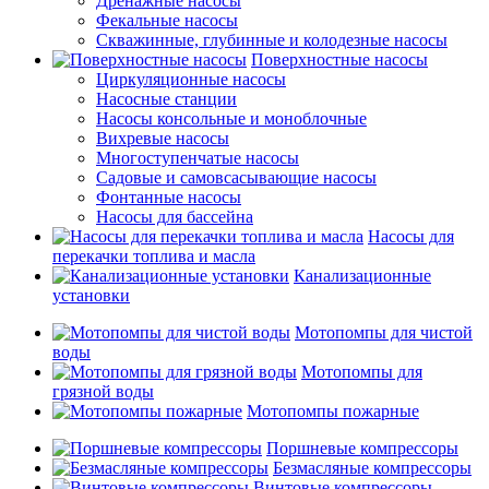
Дренажные насосы
Фекальные насосы
Скважинные, глубинные и колодезные насосы
Поверхностные насосы
Циркуляционные насосы
Насосные станции
Насосы консольные и моноблочные
Вихревые насосы
Многоступенчатые насосы
Садовые и самовсасывающие насосы
Фонтанные насосы
Насосы для бассейна
Насосы для
перекачки топлива и масла
Канализационные
установки
Мотопомпы для чистой
воды
Мотопомпы для
грязной воды
Мотопомпы пожарные
Поршневые компрессоры
Безмасляные компрессоры
Винтовые компрессоры