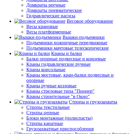
Домкраты реечные
Домкраты пневматические
Гидравлические насосы
Весовое оборудование
Весы крановые
Весы платформенные
Вышки-подъемники
Подъемники ножничные передвижные
Подъемники мачтовые телескопические
Краны и балки
Балки опорные подвесные и концевые
Краны гидравлические ручные
Краны консольные
Краны мостовые, кран-балки подвесные и
опорные
Краны ручные козловые
Краны стреловые типа "Пионер"
Краны строительные "в Окно"
Стропы и грузозахваты
Стропы текстильные
Стропы цепные
Блоки монтажные (полиспасты)
Стропы канатные
Грузозахватные приспособления