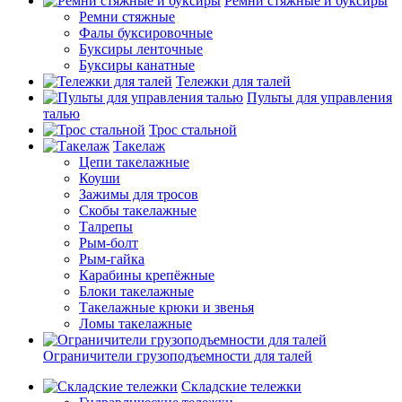
Ремни стяжные и буксиры
Ремни стяжные
Фалы буксировочные
Буксиры ленточные
Буксиры канатные
Тележки для талей
Пульты для управления
талью
Трос стальной
Такелаж
Цепи такелажные
Коуши
Зажимы для тросов
Скобы такелажные
Талрепы
Рым-болт
Рым-гайка
Карабины крепёжные
Блоки такелажные
Такелажные крюки и звенья
Ломы такелажные
Ограничители грузоподъемности для талей
Складские тележки