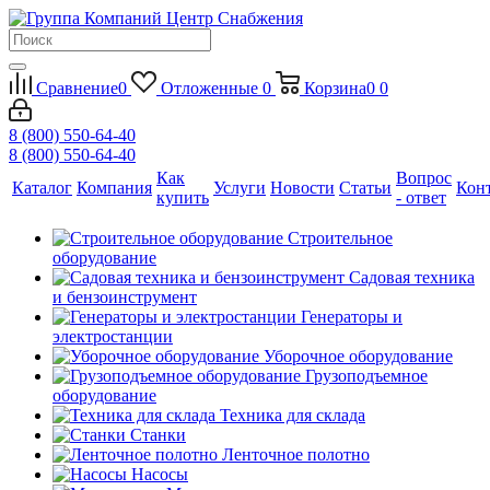
Сравнение
0
Отложенные
0
Корзина
0
0
8 (800) 550-64-40
8 (800) 550-64-40
Как
Вопрос
Каталог
Компания
Услуги
Новости
Статьи
Кон
купить
- ответ
Строительное
оборудование
Садовая техника
и бензоинструмент
Генераторы и
электростанции
Уборочное оборудование
Грузоподъемное
оборудование
Техника для склада
Станки
Ленточное полотно
Насосы