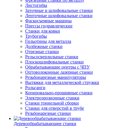
Фрезерные станки по металлу
Листогибы
Заточные и шлифовальные станки
Ленточные шлифовальные станки
Фаскосъемные машины
Прессы гидравлические
Станки для ковки
Трубогибы
Гильотины для металла
Долбежные станки
Отрезные станки
Рельсосверлильные станки
Плоскошлифовальные станки
Обрабатывающие центры с ЧПУ
Оптоволоконные лазерные станки
Резьбонарезные манипуляторы
Вытяжки для металлической стружки
Рольганги
Копировально-прошивные станки
Электроэрозионные станки
Станки тоннельной сборки
Станки для отверстий в трубе
Резьбонарезные станки
Деревообрабатывающие станки