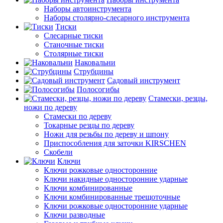
Наборы автоинструмента
Наборы столярно-слесарного инструмента
Тиски
Слесарные тиски
Станочные тиски
Столярные тиски
Наковальни
Струбцины
Садовый инструмент
Полосогибы
Стамески, резцы,
ножи по дереву
Стамески по дереву
Токарные резцы по дереву
Ножи для резьбы по дереву и шпону
Приспособления для заточки KIRSCHEN
Скобели
Ключи
Ключи рожковые односторонние
Ключи накидные односторонние ударные
Ключи комбинированные
Ключи комбинированные трещоточные
Ключи рожковые односторонние ударные
Ключи разводные