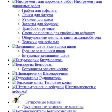
Инструмент для
дорожных работ
Грабли для асфальта
Лейки для битума
Утюжки для швов
Захваты для бордюра
Трамбовки ручные
Сменное полотно для граблей по асфальту
Оборудование для испытания асфальтобетона
Тележки для асфальта
Заливщики швов
Ручные заливщики швов
Битумные заливщики швов
Битумоварки
Бензорезы
Бетонорезы электрические
Швонарезчики
Гудронаторы
Тепловые копья
Штатив-треноги с
лебедкой
Затирочные машины
Двухроторные затирочные машины
Бетоносмесители