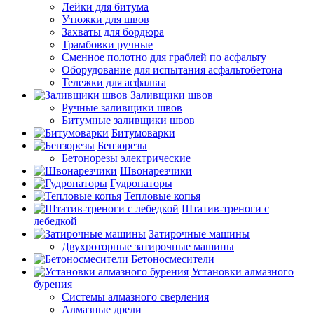
Лейки для битума
Утюжки для швов
Захваты для бордюра
Трамбовки ручные
Сменное полотно для граблей по асфальту
Оборудование для испытания асфальтобетона
Тележки для асфальта
Заливщики швов
Ручные заливщики швов
Битумные заливщики швов
Битумоварки
Бензорезы
Бетонорезы электрические
Швонарезчики
Гудронаторы
Тепловые копья
Штатив-треноги с
лебедкой
Затирочные машины
Двухроторные затирочные машины
Бетоносмесители
Установки алмазного
бурения
Системы алмазного сверления
Алмазные дрели