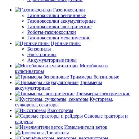
Газонокосилки
Газонокосилки бензиновые
Газонокосилки аккумуляторные
Газонокосилки электрические
Роботы-газонокосилки
Газонокосилки механические
Цепные пилы
Бензопилы
Электропилы
Аккумуляторные пилы
Мотоблоки и
культиваторы
Триммеры бензиновые
Триммеры
аккумуляторные
Триммеры электрические
Кусторезы,
сучкорезы, секаторы
Высоторезы
Садовые тракторы и
райдеры
Измельчители веток
Дровоколы