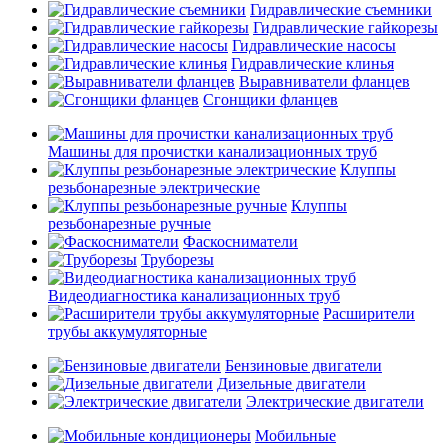
Гидравлические съемники
Гидравлические гайкорезы
Гидравлические насосы
Гидравлические клинья
Выравниватели фланцев
Сгонщики фланцев
Машины для прочистки канализационных труб
Клуппы
резьбонарезные электрические
Клуппы
резьбонарезные ручные
Фаскосниматели
Труборезы
Видеодиагностика канализационных труб
Расширители
трубы аккумуляторные
Бензиновые двигатели
Дизельные двигатели
Электрические двигатели
Мобильные