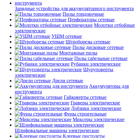
Зарядные устройства для аккумуляторного инструмента
Пилы торцовочные
Перфораторы сетевые
Молотки отбойные
электрические
УШМ сетевые
Штроборезы сетевые
Пилы дисковые сетевые
Монтажные пилы
Пилы сабельные сетевые
Рубанки электрические
Шуруповерты
электрические
Дрели сетевые
Аккумуляторы для
инструмента
Гайковерты сетевые
Граверы электрические
Лобзики электрические
Фены строительные
Миксеры электрические
Шлифовальные машины электрические
Клеевые пистолеты