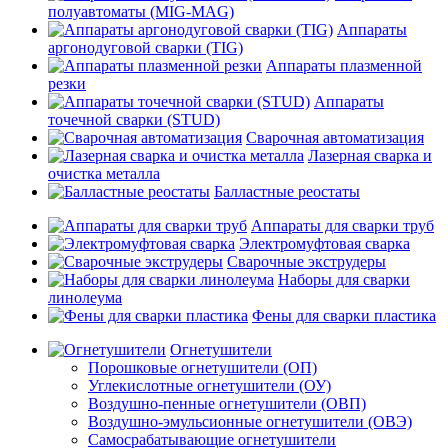
полуавтоматы (MIG-MAG)
Аппараты
аргонодуговой сварки (TIG)
Аппараты плазменной
резки
Аппараты
точечной сварки (STUD)
Сварочная автоматизация
Лазерная сварка и
очистка металла
Балластные реостаты
Аппараты для сварки труб
Электромуфтовая сварка
Сварочные экструдеры
Наборы для сварки
линолеума
Фены для сварки пластика
Огнетушители
Порошковые огнетушители (ОП)
Углекислотные огнетушители (ОУ)
Воздушно-пенные огнетушители (ОВП)
Воздушно-эмульсионные огнетушители (ОВЭ)
Самосрабатывающие огнетушители