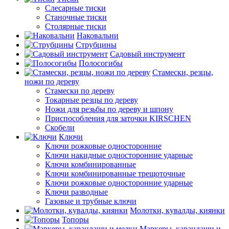
Слесарные тиски
Станочные тиски
Столярные тиски
Наковальни
Струбцины
Садовый инструмент
Полосогибы
Стамески, резцы,
ножи по дереву
Стамески по дереву
Токарные резцы по дереву
Ножи для резьбы по дереву и шпону
Приспособления для заточки KIRSCHEN
Скобели
Ключи
Ключи рожковые односторонние
Ключи накидные односторонние ударные
Ключи комбинированные
Ключи комбинированные трещоточные
Ключи рожковые односторонние ударные
Ключи разводные
Газовые и трубные ключи
Молотки, кувалды, киянки
Топоры
Маркеры, карандаши и