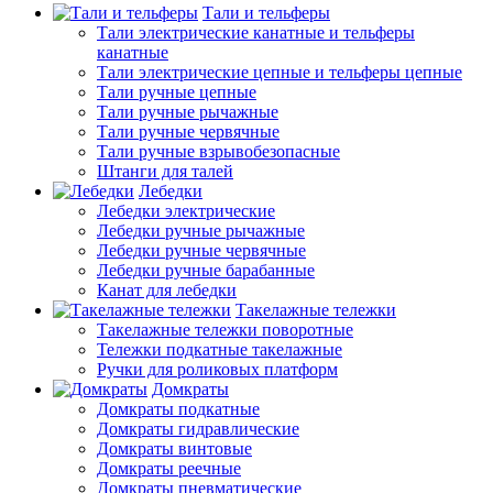
Тали и тельферы
Тали электрические канатные и тельферы
канатные
Тали электрические цепные и тельферы цепные
Тали ручные цепные
Тали ручные рычажные
Тали ручные червячные
Тали ручные взрывобезопасные
Штанги для талей
Лебедки
Лебедки электрические
Лебедки ручные рычажные
Лебедки ручные червячные
Лебедки ручные барабанные
Канат для лебедки
Такелажные тележки
Такелажные тележки поворотные
Тележки подкатные такелажные
Ручки для роликовых платформ
Домкраты
Домкраты подкатные
Домкраты гидравлические
Домкраты винтовые
Домкраты реечные
Домкраты пневматические