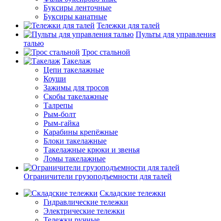
Буксиры ленточные
Буксиры канатные
Тележки для талей
Пульты для управления
талью
Трос стальной
Такелаж
Цепи такелажные
Коуши
Зажимы для тросов
Скобы такелажные
Талрепы
Рым-болт
Рым-гайка
Карабины крепёжные
Блоки такелажные
Такелажные крюки и звенья
Ломы такелажные
Ограничители грузоподъемности для талей
Складские тележки
Гидравлические тележки
Электрические тележки
Тележки ручные