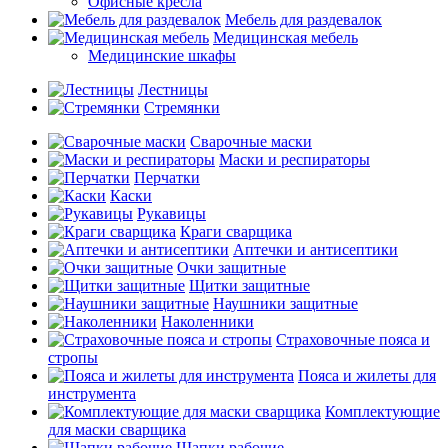
Офисные кресла
Мебель для раздевалок
Медицинская мебель
Медицинские шкафы
Лестницы
Стремянки
Сварочные маски
Маски и респираторы
Перчатки
Каски
Рукавицы
Краги сварщика
Аптечки и антисептики
Очки защитные
Щитки защитные
Наушники защитные
Наколенники
Страховочные пояса и
стропы
Пояса и жилеты для
инструмента
Комплектующие
для маски сварщика
Шапки рабочие