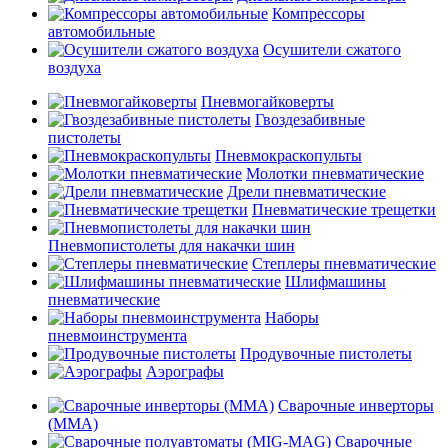
Компрессоры
автомобильные
Осушители сжатого
воздуха
Пневмогайковерты
Гвоздезабивные
пистолеты
Пневмокраскопульты
Молотки пневматические
Дрели пневматические
Пневматические трещетки
Пневмопистолеты для накачки шин
Степлеры пневматические
Шлифмашины
пневматические
Наборы
пневмоинструмента
Продувочные пистолеты
Аэрографы
Сварочные инверторы
(MMA)
Сварочные