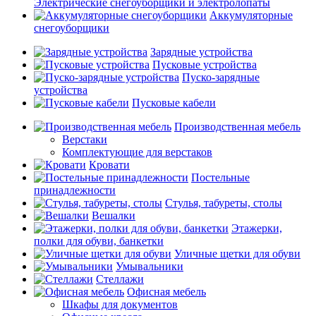
Электрические снегоуборщики и электролопаты
Аккумуляторные
снегоуборщики
Зарядные устройства
Пусковые устройства
Пуско-зарядные
устройства
Пусковые кабели
Производственная мебель
Верстаки
Комплектующие для верстаков
Кровати
Постельные
принадлежности
Стулья, табуреты, столы
Вешалки
Этажерки,
полки для обуви, банкетки
Уличные щетки для обуви
Умывальники
Стеллажи
Офисная мебель
Шкафы для документов