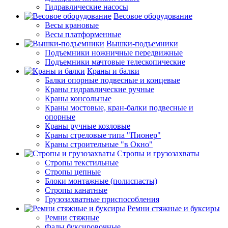
Гидравлические насосы
Весовое оборудование
Весы крановые
Весы платформенные
Вышки-подъемники
Подъемники ножничные передвижные
Подъемники мачтовые телескопические
Краны и балки
Балки опорные подвесные и концевые
Краны гидравлические ручные
Краны консольные
Краны мостовые, кран-балки подвесные и
опорные
Краны ручные козловые
Краны стреловые типа "Пионер"
Краны строительные "в Окно"
Стропы и грузозахваты
Стропы текстильные
Стропы цепные
Блоки монтажные (полиспасты)
Стропы канатные
Грузозахватные приспособления
Ремни стяжные и буксиры
Ремни стяжные
Фалы буксировочные