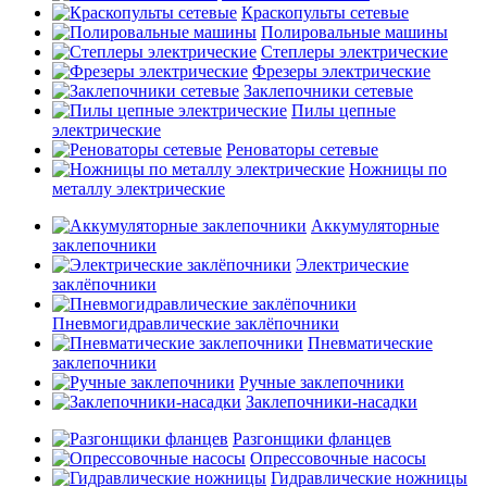
Краскопульты сетевые
Полировальные машины
Степлеры электрические
Фрезеры электрические
Заклепочники сетевые
Пилы цепные
электрические
Реноваторы сетевые
Ножницы по
металлу электрические
Аккумуляторные
заклепочники
Электрические
заклёпочники
Пневмогидравлические заклёпочники
Пневматические
заклепочники
Ручные заклепочники
Заклепочники-насадки
Разгонщики фланцев
Опрессовочные насосы
Гидравлические ножницы