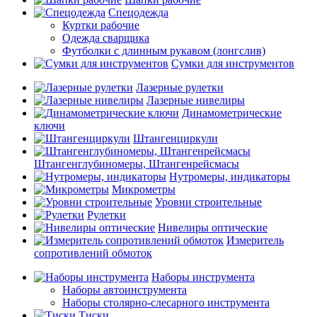
Спецодежда
Куртки рабочие
Одежда сварщика
Футболки с длинным рукавом (лонгслив)
Сумки для инструментов
Лазерные рулетки
Лазерные нивелиры
Динамометрические
ключи
Штангенциркули
Штангенглубиномеры, Штангенрейсмасы
Нутромеры, индикаторы
Микрометры
Уровни строительные
Рулетки
Нивелиры оптические
Измеритель
сопротивлений обмоток
Наборы инструмента
Наборы автоинструмента
Наборы столярно-слесарного инструмента
Тиски