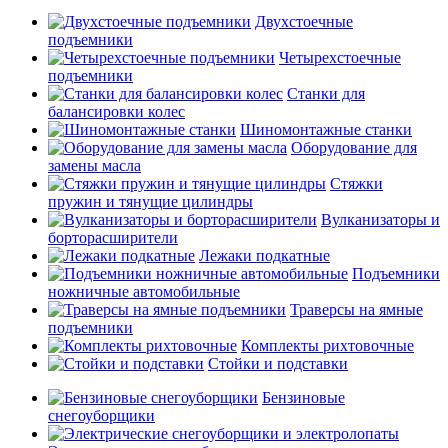
Двухстоечные
подъемники
Четырехстоечные
подъемники
Станки для
балансировки колес
Шиномонтажные станки
Оборудование для
замены масла
Стяжки
пружин и тянущие цилиндры
Вулканизаторы и
борторасширители
Лежаки подкатные
Подъемники
ножничные автомобильные
Траверсы на ямные
подъемники
Комплекты рихтовочные
Стойки и подставки
Бензиновые
снегоуборщики