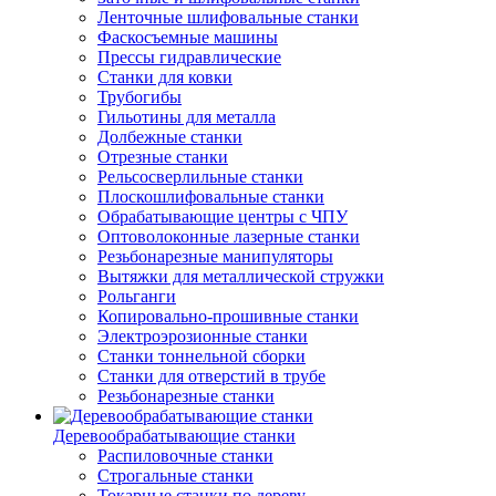
Ленточные шлифовальные станки
Фаскосъемные машины
Прессы гидравлические
Станки для ковки
Трубогибы
Гильотины для металла
Долбежные станки
Отрезные станки
Рельсосверлильные станки
Плоскошлифовальные станки
Обрабатывающие центры с ЧПУ
Оптоволоконные лазерные станки
Резьбонарезные манипуляторы
Вытяжки для металлической стружки
Рольганги
Копировально-прошивные станки
Электроэрозионные станки
Станки тоннельной сборки
Станки для отверстий в трубе
Резьбонарезные станки
Деревообрабатывающие станки
Распиловочные станки
Строгальные станки
Токарные станки по дереву