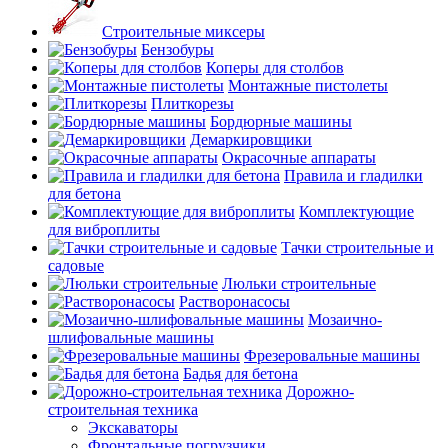
Строительные миксеры
Бензобуры
Коперы для столбов
Монтажные пистолеты
Плиткорезы
Бордюрные машины
Демаркировщики
Окрасочные аппараты
Правила и гладилки
для бетона
Комплектующие
для виброплиты
Тачки строительные и
садовые
Люльки строительные
Растворонасосы
Мозаично-
шлифовальные машины
Фрезеровальные машины
Бадья для бетона
Дорожно-
строительная техника
Экскаваторы
Фронтальные погрузчики