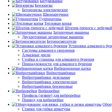
Битумоварки
Бензорезы
Бетонорезы электрические
Швонарезчики
Гудронаторы
Тепловые копья
Штатив-треноги с лебедко
Затирочные машины
Двухроторные затирочные машины
Бетоносмесители
Установки алмазного бур
Системы алмазного сверления
Алмазные дрели
Стойки и станины для алмазного бурения
Принадлежности для алмазного бурения
Вибрационные катки
Вибротрамбовки
Вибротрамбовки дизельные
Вибротрамбовки электрические
Вибротрамбовки бензиновые
Виброрейки
Профиль (лезвие) для виброрейки
Привод для виброрейки
Обору
Станки для гибки арматуры