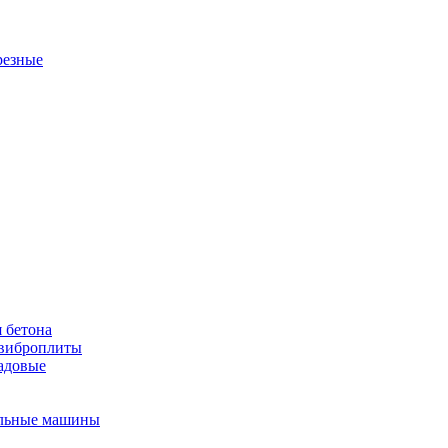
резные
 бетона
виброплиты
садовые
льные машины