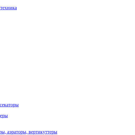
 техника
 секаторы
деры
ы, аэраторы, вертикуттеры