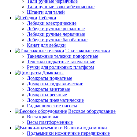
Тали ручные червячные
Тали ручные взрывобезопасные
Штанги для талей
Лебедки
Лебедки электрические
Лебедки ручные рычажные
Лебедки ручные червячные
Лебедки ручные барабанные
Канат для лебедки
Такелажные тележки
Такелажные тележки поворотные
Тележки подкатные такелажные
Ручки для роликовых платформ
Домкраты
Домкраты подкатные
Домкраты гидравлические
Домкраты винтовые
Домкраты реечные
Домкраты пневматические
Гидравлические насосы
Весовое оборудование
Весы крановые
Весы платформенные
Вышки-подъемники
Подъемники ножничные передвижные