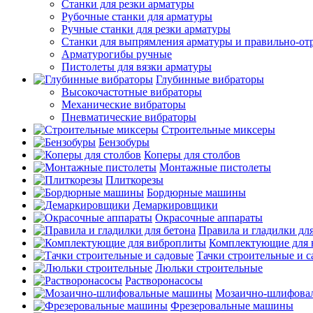
Станки для резки арматуры
Рубочные станки для арматуры
Ручные станки для резки арматуры
Станки для выпрямления арматуры и правильно-от
Арматурогибы ручные
Пистолеты для вязки арматуры
Глубинные вибраторы
Высокочастотные вибраторы
Механические вибраторы
Пневматические вибраторы
Строительные миксеры
Бензобуры
Коперы для столбов
Монтажные пистолеты
Плиткорезы
Бордюрные машины
Демаркировщики
Окрасочные аппараты
Правила и гладилки для
Комплектующие для 
Тачки строительные и 
Люльки строительные
Растворонасосы
Мозаично-шлифова
Фрезеровальные машины