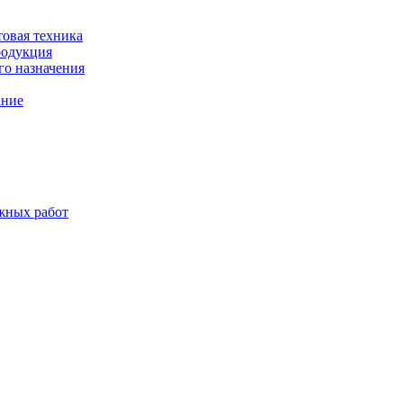
товая техника
родукция
о назначения
ание
жных работ