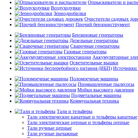
Опрыскиватели и расп
Воздуходувки
Зернодробилки
Очистители садовых до
Прочий бензоинструмент
Бензиновые генераторы
Дизельные генераторы
Сварочные генераторы
Газовые генераторы
Аккумуляторные эле
Осветительные вышки
Источники 
Поломоечные машины
Промышленные пылесосы
Мойки высокого давления
Подметальные машины
Коммунальная техника
Тали и тельферы
Тали электрические канатные и тельферы канатные
Тали электрические цепные и тельферы цепные
Тали ручные цепные
Тали ручные рычажные