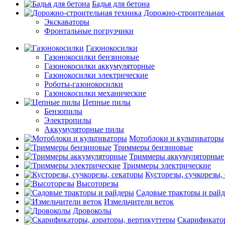
Бадья для бетона
Дорожно-строительная
Экскаваторы
Фронтальные погрузчики
Газонокосилки
Газонокосилки бензиновые
Газонокосилки аккумуляторные
Газонокосилки электрические
Роботы-газонокосилки
Газонокосилки механические
Цепные пилы
Бензопилы
Электропилы
Аккумуляторные пилы
Мотоблоки и культиваторы
Триммеры бензиновые
Триммеры аккумуляторные
Триммеры электрические
Кусторезы, сучкорезы,
Высоторезы
Садовые тракторы и рай
Измельчители веток
Дровоколы
Скарификатор