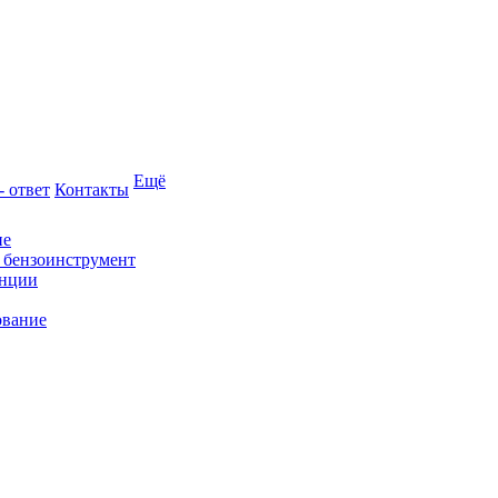
Ещё
- ответ
Контакты
ие
и бензоинструмент
анции
ование