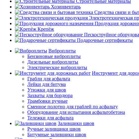
Строительные материалы
Хозинвентарь
Средства связи и бы
Электротехническая п
Продукция дорожног
Крепёж
Пескоструйное оборудов
Подарочные сертификаты
Виброплиты
Бензиновые виброплиты
Дизельные виброплиты
Электрические виброплиты
Инструмент для доро
Грабли для асфальта
Лейки для битума
Утюжки для швов
Захваты для бордюра
Трамбовки ручные
Сменное полотно для граблей по асфальту
Оборудование для испытания асфальтобетона
Тележки для асфальта
Заливщики швов
Ручные заливщики швов
Битумные заливщики швов