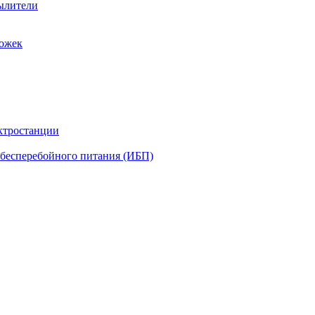
ылители
рожек
ктростанции
бесперебойного питания (ИБП)