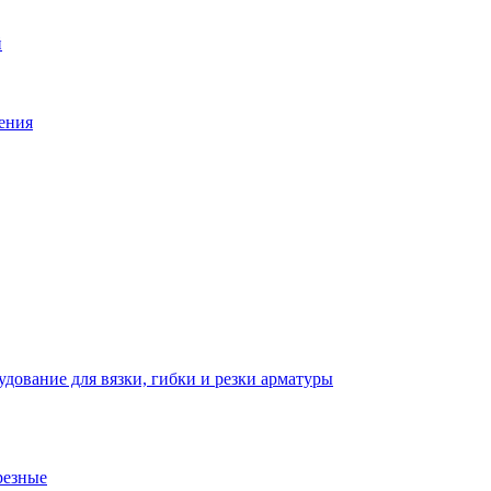
й
ения
дование для вязки, гибки и резки арматуры
резные