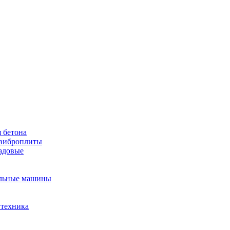
 бетона
виброплиты
садовые
льные машины
 техника