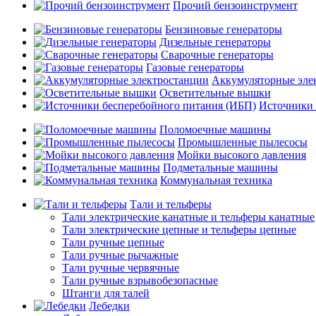
Прочий бензоинструмент
Бензиновые генераторы
Дизельные генераторы
Сварочные генераторы
Газовые генераторы
Аккумуляторные эле
Осветительные вышки
Источники 
Поломоечные машины
Промышленные пылесосы
Мойки высокого давления
Подметальные машины
Коммунальная техника
Тали и тельферы
Тали электрические канатные и тельферы канатные
Тали электрические цепные и тельферы цепные
Тали ручные цепные
Тали ручные рычажные
Тали ручные червячные
Тали ручные взрывобезопасные
Штанги для талей
Лебедки