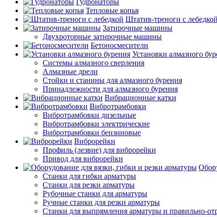
Гудронаторы
Тепловые копья
Штатив-треноги с лебедко
Затирочные машины
Двухроторные затирочные машины
Бетоносмесители
Установки алмазного бур
Системы алмазного сверления
Алмазные дрели
Стойки и станины для алмазного бурения
Принадлежности для алмазного бурения
Вибрационные катки
Вибротрамбовки
Вибротрамбовки дизельные
Вибротрамбовки электрические
Вибротрамбовки бензиновые
Виброрейки
Профиль (лезвие) для виброрейки
Привод для виброрейки
Обору
Станки для гибки арматуры
Станки для резки арматуры
Рубочные станки для арматуры
Ручные станки для резки арматуры
Станки для выпрямления арматуры и правильно-от