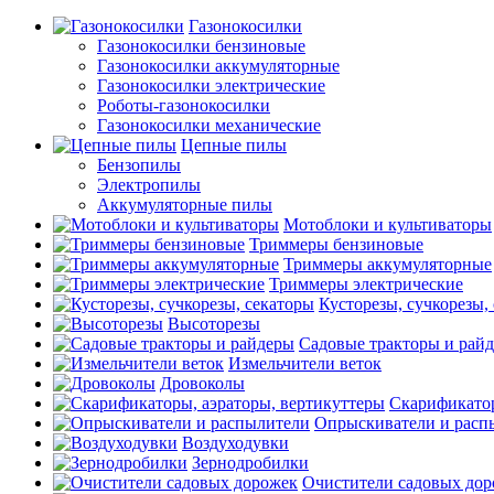
Газонокосилки
Газонокосилки бензиновые
Газонокосилки аккумуляторные
Газонокосилки электрические
Роботы-газонокосилки
Газонокосилки механические
Цепные пилы
Бензопилы
Электропилы
Аккумуляторные пилы
Мотоблоки и культиваторы
Триммеры бензиновые
Триммеры аккумуляторные
Триммеры электрические
Кусторезы, сучкорезы,
Высоторезы
Садовые тракторы и рай
Измельчители веток
Дровоколы
Скарификатор
Опрыскиватели и расп
Воздуходувки
Зернодробилки
Очистители садовых до