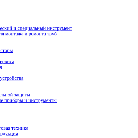
еский и специальный инструмент
ля монтажа и ремонта труб
ляторы
сервиса
я
устройства
альной защиты
е приборы и инструменты
товая техника
родукция