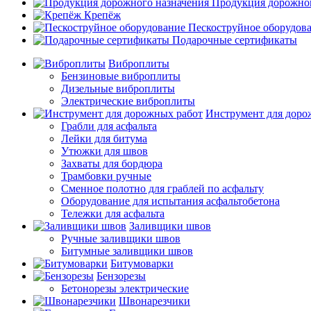
Продукция дорожног
Крепёж
Пескоструйное оборудов
Подарочные сертификаты
Виброплиты
Бензиновые виброплиты
Дизельные виброплиты
Электрические виброплиты
Инструмент для доро
Грабли для асфальта
Лейки для битума
Утюжки для швов
Захваты для бордюра
Трамбовки ручные
Сменное полотно для граблей по асфальту
Оборудование для испытания асфальтобетона
Тележки для асфальта
Заливщики швов
Ручные заливщики швов
Битумные заливщики швов
Битумоварки
Бензорезы
Бетонорезы электрические
Швонарезчики