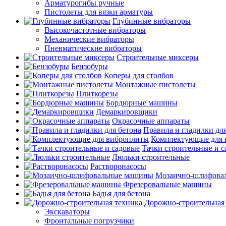
Арматурогибы ручные
Пистолеты для вязки арматуры
Глубинные вибраторы
Высокочастотные вибраторы
Механические вибраторы
Пневматические вибраторы
Строительные миксеры
Бензобуры
Коперы для столбов
Монтажные пистолеты
Плиткорезы
Бордюрные машины
Демаркировщики
Окрасочные аппараты
Правила и гладилки для
Комплектующие для 
Тачки строительные и 
Люльки строительные
Растворонасосы
Мозаично-шлифова
Фрезеровальные машины
Бадья для бетона
Дорожно-строительная
Экскаваторы
Фронтальные погрузчики