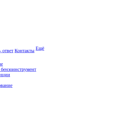
Ещё
- ответ
Контакты
ие
и бензоинструмент
анции
ование