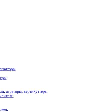
 секаторы
деры
ы, аэраторы, вертикуттеры
ылители
рожек