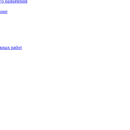
о назначения
ание
жных работ