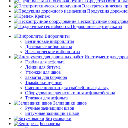
Средства связи и бы
Электротехническая п
Продукция дорожног
Крепёж
Пескоструйное оборудов
Подарочные сертификаты
Виброплиты
Бензиновые виброплиты
Дизельные виброплиты
Электрические виброплиты
Инструмент для доро
Грабли для асфальта
Лейки для битума
Утюжки для швов
Захваты для бордюра
Трамбовки ручные
Сменное полотно для граблей по асфальту
Оборудование для испытания асфальтобетона
Тележки для асфальта
Заливщики швов
Ручные заливщики швов
Битумные заливщики швов
Битумоварки
Бензорезы