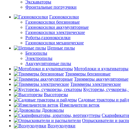
Экскаваторы
Фронтальные погрузчики
Газонокосилки
Газонокосилки бензиновые
Газонокосилки аккумуляторные
Газонокосилки электрические
Роботы-газонокосилки
Газонокосилки механические
Цепные пилы
Бензопилы
Электропилы
Аккумуляторные пилы
Мотоблоки и культиваторы
Триммеры бензиновые
Триммеры аккумуляторные
Триммеры электрические
Кусторезы, сучкорезы,
Высоторезы
Садовые тракторы и рай
Измельчители веток
Дровоколы
Скарификатор
Опрыскиватели и расп
Воздуходувки