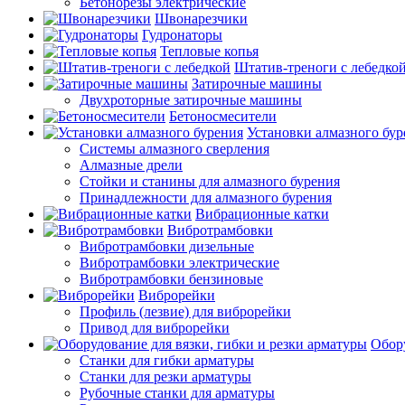
Бетонорезы электрические
Швонарезчики
Гудронаторы
Тепловые копья
Штатив-треноги с лебедко
Затирочные машины
Двухроторные затирочные машины
Бетоносмесители
Установки алмазного бур
Системы алмазного сверления
Алмазные дрели
Стойки и станины для алмазного бурения
Принадлежности для алмазного бурения
Вибрационные катки
Вибротрамбовки
Вибротрамбовки дизельные
Вибротрамбовки электрические
Вибротрамбовки бензиновые
Виброрейки
Профиль (лезвие) для виброрейки
Привод для виброрейки
Обору
Станки для гибки арматуры
Станки для резки арматуры
Рубочные станки для арматуры