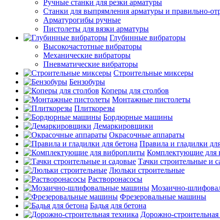
Ручные станки для резки арматуры
Станки для выпрямления арматуры и правильно-от
Арматурогибы ручные
Пистолеты для вязки арматуры
Глубинные вибраторы
Высокочастотные вибраторы
Механические вибраторы
Пневматические вибраторы
Строительные миксеры
Бензобуры
Коперы для столбов
Монтажные пистолеты
Плиткорезы
Бордюрные машины
Демаркировщики
Окрасочные аппараты
Правила и гладилки для
Комплектующие для 
Тачки строительные и 
Люльки строительные
Растворонасосы
Мозаично-шлифова
Фрезеровальные машины
Бадья для бетона
Дорожно-строительная