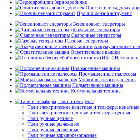
Зернодробилки
Очистители садовых до
Прочий бензоинструмент
Бензиновые генераторы
Дизельные генераторы
Сварочные генераторы
Газовые генераторы
Аккумуляторные эле
Осветительные вышки
Источники 
Поломоечные машины
Промышленные пылесосы
Мойки высокого давления
Подметальные машины
Коммунальная техника
Тали и тельферы
Тали электрические канатные и тельферы канатные
Тали электрические цепные и тельферы цепные
Тали ручные цепные
Тали ручные рычажные
Тали ручные червячные
Тали ручные взрывобезопасные