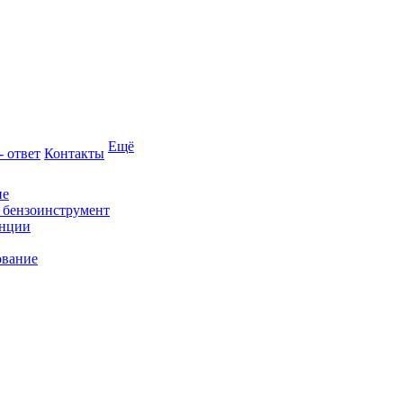
Ещё
- ответ
Контакты
ие
и бензоинструмент
анции
ование