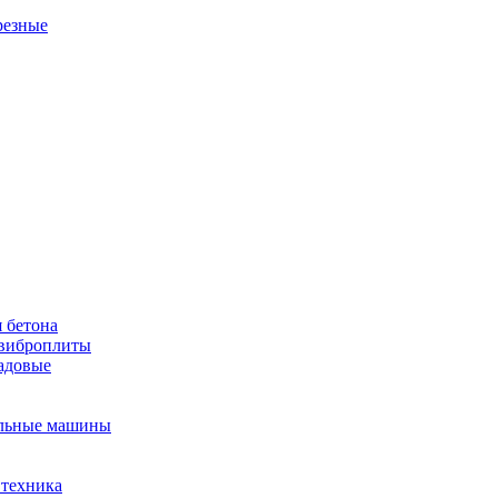
резные
 бетона
виброплиты
садовые
льные машины
 техника