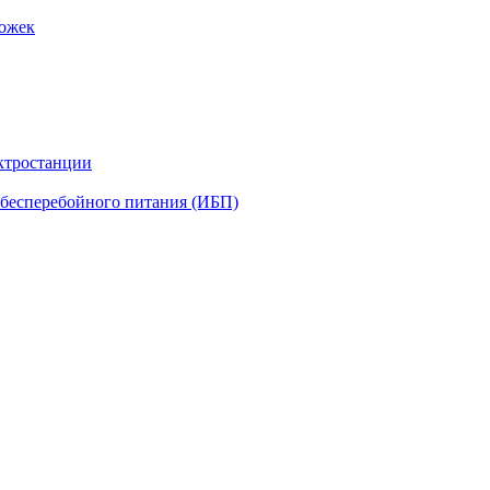
рожек
ктростанции
бесперебойного питания (ИБП)