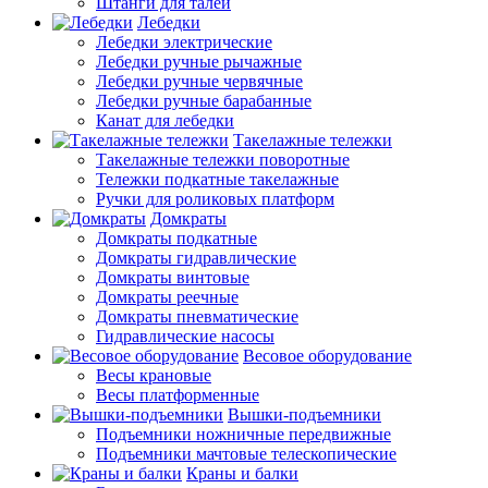
Штанги для талей
Лебедки
Лебедки электрические
Лебедки ручные рычажные
Лебедки ручные червячные
Лебедки ручные барабанные
Канат для лебедки
Такелажные тележки
Такелажные тележки поворотные
Тележки подкатные такелажные
Ручки для роликовых платформ
Домкраты
Домкраты подкатные
Домкраты гидравлические
Домкраты винтовые
Домкраты реечные
Домкраты пневматические
Гидравлические насосы
Весовое оборудование
Весы крановые
Весы платформенные
Вышки-подъемники
Подъемники ножничные передвижные
Подъемники мачтовые телескопические
Краны и балки