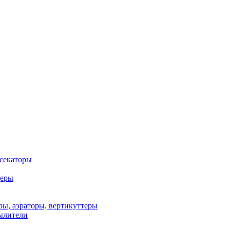
 секаторы
деры
ы, аэраторы, вертикуттеры
ылители