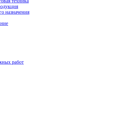
товая техника
родукция
о назначения
ание
жных работ