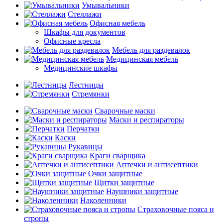
Умывальники
Стеллажи
Офисная мебель
Шкафы для документов
Офисные кресла
Мебель для раздевалок
Медицинская мебель
Медицинские шкафы
Лестницы
Стремянки
Сварочные маски
Маски и респираторы
Перчатки
Каски
Рукавицы
Краги сварщика
Аптечки и антисептики
Очки защитные
Щитки защитные
Наушники защитные
Наколенники
Страховочные пояса и
стропы