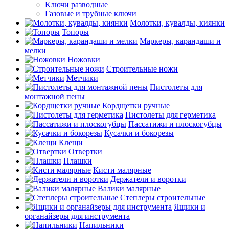
Ключи разводные
Газовые и трубные ключи
Молотки, кувалды, киянки
Топоры
Маркеры, карандаши и
мелки
Ножовки
Строительные ножи
Метчики
Пистолеты для
монтажной пены
Кордщетки ручные
Пистолеты для герметика
Пассатижи и плоскогубцы
Кусачки и бокорезы
Клещи
Отвертки
Плашки
Кисти малярные
Держатели и воротки
Валики малярные
Степлеры строительные
Ящики и
органайзеры для инструмента
Напильники