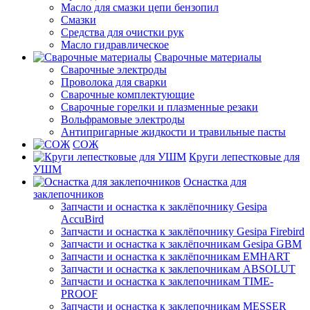
Масло для смазки цепи бензопил
Смазки
Средства для очистки рук
Масло гидравлическое
Сварочные материалы
Сварочные электроды
Проволока для сварки
Сварочные комплектующие
Сварочные горелки и плазменные резаки
Вольфрамовые электроды
Антипригарные жидкости и травильные пасты
СОЖ
Круги лепестковые для
УШМ
Оснастка для
заклепочников
Запчасти и оснастка к заклёпочнику Gesipa
AccuBird
Запчасти и оснастка к заклёпочнику Gesipa Firebird
Запчасти и оснастка к заклёпочникам Gesipa GBM
Запчасти и оснастка к заклёпочникам EMHART
Запчасти и оснастка к заклепочникам ABSOLUT
Запчасти и оснастка к заклепочникам TIME-
PROOF
Запчасти и оснастка к заклепочникам MESSER