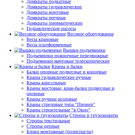
Домкраты подкатные
Домкраты гидравлические
Домкраты винтовые
Домкраты реечные
Домкраты пневматические
Гидравлические насосы
Весовое оборудование
Весы крановые
Весы платформенные
Вышки-подъемники
Подъемники ножничные передвижные
Подъемники мачтовые телескопические
Краны и балки
Балки опорные подвесные и концевые
Краны гидравлические ручные
Краны консольные
Краны мостовые, кран-балки подвесные и
опорные
Краны ручные козловые
Краны стреловые типа "Пионер"
Краны строительные "в Окно"
Стропы и грузозахваты
Стропы текстильные
Стропы цепные
Блоки монтажные (полиспасты)