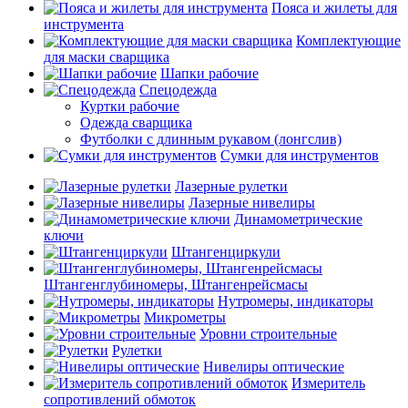
Пояса и жилеты для
инструмента
Комплектующие
для маски сварщика
Шапки рабочие
Спецодежда
Куртки рабочие
Одежда сварщика
Футболки с длинным рукавом (лонгслив)
Сумки для инструментов
Лазерные рулетки
Лазерные нивелиры
Динамометрические
ключи
Штангенциркули
Штангенглубиномеры, Штангенрейсмасы
Нутромеры, индикаторы
Микрометры
Уровни строительные
Рулетки
Нивелиры оптические
Измеритель
сопротивлений обмоток