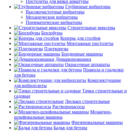
Пистолеты для вязки арматуры
Глубинные вибраторы
Высокочастотные вибраторы
Механические вибраторы
Пневматические вибраторы
Строительные миксеры
Бензобуры
Коперы для столбов
Монтажные пистолеты
Плиткорезы
Бордюрные машины
Демаркировщики
Окрасочные аппараты
Правила и гладилки
для бетона
Комплектующие
для виброплиты
Тачки строительные и
садовые
Люльки строительные
Растворонасосы
Мозаично-
шлифовальные машины
Фрезеровальные машины
Бадья для бетона