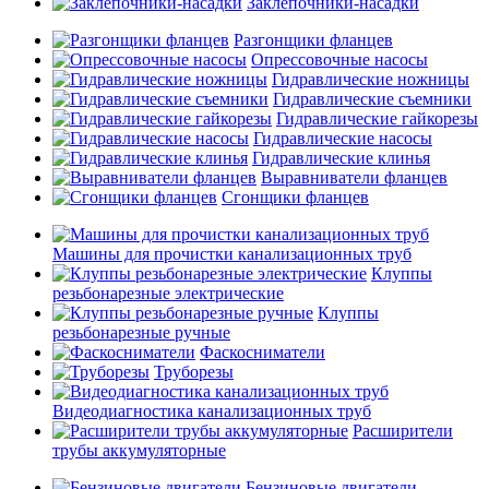
Заклепочники-насадки
Разгонщики фланцев
Опрессовочные насосы
Гидравлические ножницы
Гидравлические съемники
Гидравлические гайкорезы
Гидравлические насосы
Гидравлические клинья
Выравниватели фланцев
Сгонщики фланцев
Машины для прочистки канализационных труб
Клуппы
резьбонарезные электрические
Клуппы
резьбонарезные ручные
Фаскосниматели
Труборезы
Видеодиагностика канализационных труб
Расширители
трубы аккумуляторные
Бензиновые двигатели