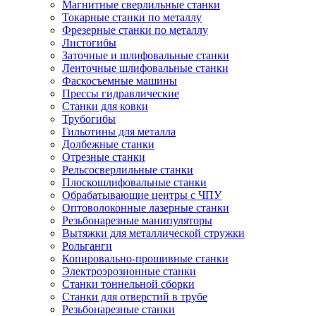
Магнитные сверлильные станки
Токарные станки по металлу
Фрезерные станки по металлу
Листогибы
Заточные и шлифовальные станки
Ленточные шлифовальные станки
Фаскосъемные машины
Прессы гидравлические
Станки для ковки
Трубогибы
Гильотины для металла
Долбежные станки
Отрезные станки
Рельсосверлильные станки
Плоскошлифовальные станки
Обрабатывающие центры с ЧПУ
Оптоволоконные лазерные станки
Резьбонарезные манипуляторы
Вытяжки для металлической стружки
Рольганги
Копировально-прошивные станки
Электроэрозионные станки
Станки тоннельной сборки
Станки для отверстий в трубе
Резьбонарезные станки