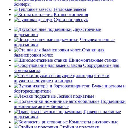
бойлеры
Тепловые завесы
Котлы отопления
Сушилки для рук
Двухстоечные
подъемники
Четырехстоечные
подъемники
Станки для
балансировки колес
Шиномонтажные станки
Оборудование для
замены масла
Стяжки
пружин и тянущие цилиндры
Вулканизаторы и
борторасширители
Лежаки подкатные
Подъемники
ножничные автомобильные
Траверсы на ямные
подъемники
Комплекты рихтовочные
Стойки и подставки