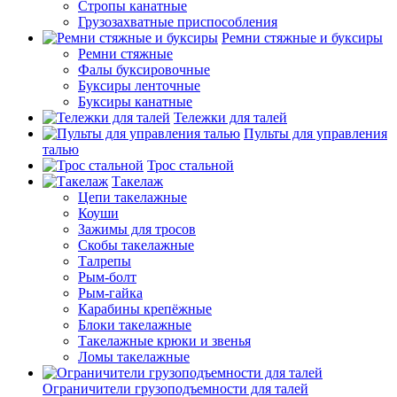
Стропы канатные
Грузозахватные приспособления
Ремни стяжные и буксиры
Ремни стяжные
Фалы буксировочные
Буксиры ленточные
Буксиры канатные
Тележки для талей
Пульты для управления
талью
Трос стальной
Такелаж
Цепи такелажные
Коуши
Зажимы для тросов
Скобы такелажные
Талрепы
Рым-болт
Рым-гайка
Карабины крепёжные
Блоки такелажные
Такелажные крюки и звенья
Ломы такелажные
Ограничители грузоподъемности для талей