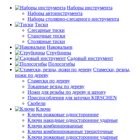
Наборы инструмента
Наборы автоинструмента
Наборы столярно-слесарного инструмента
Тиски
Слесарные тиски
Станочные тиски
Столярные тиски
Наковальни
Струбцины
Садовый инструмент
Полосогибы
Стамески, резцы,
ножи по дереву
Стамески по дереву
Токарные резцы по дереву
Ножи для резьбы по дереву и шпону
Приспособления для заточки KIRSCHEN
Скобели
Ключи
Ключи рожковые односторонние
Ключи накидные односторонние ударные
Ключи комбинированные
Ключи комбинированные трещоточные
Ключи рожковые односторонние ударные