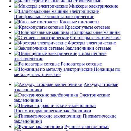
Фены строительные
Миксеры электрические
Шлифовальные машины электрические
Клеевые пистолеты
Краскопульты сетевые
Полировальные машины
Степлеры электрические
Фрезеры электрические
Заклепочники сетевые
Пилы цепные
электрические
Реноваторы сетевые
Ножницы по
металлу электрические
Аккумуляторные
заклепочники
Электрические
заклёпочники
Пневмогидравлические заклёпочники
Пневматические
заклепочники
Ручные заклепочники