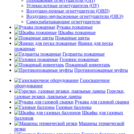
Порошковые огнетушители (ОП)
Углекислотные огнетушители (ОУ)
Воздушно-пенные огнетушители (ОВП)
Воздушно-эмульсионные огнетушители (ОВЭ)
Самосрабатывающие огнетушители
Рукава пожарные
Шкафы пожарные
Пожарные щиты
Ящики для песка
пожарные
Гидранты пожарные
Головки пожарные
Пожарный инвентарь
Противопожарные муфты
Газосварочное
оборудование
Горелки,
газовые резаки, паяльные лампы
Рукава для газовой сварки
Газовые баллоны
Шкафы для газовых
баллонов
Машины термической
резки