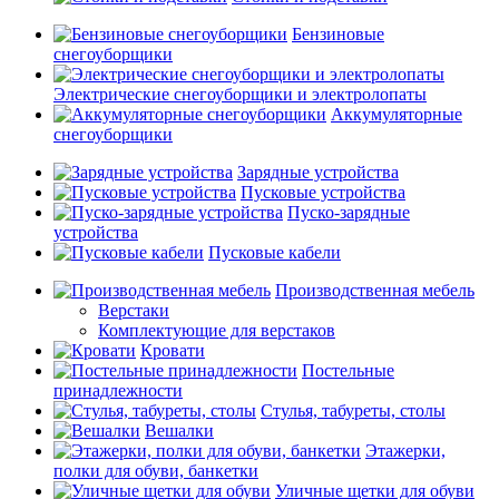
Бензиновые
снегоуборщики
Электрические снегоуборщики и электролопаты
Аккумуляторные
снегоуборщики
Зарядные устройства
Пусковые устройства
Пуско-зарядные
устройства
Пусковые кабели
Производственная мебель
Верстаки
Комплектующие для верстаков
Кровати
Постельные
принадлежности
Стулья, табуреты, столы
Вешалки
Этажерки,
полки для обуви, банкетки
Уличные щетки для обуви