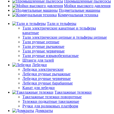
Промышленные пылесосы
Мойки высокого давления
Подметальные машины
Коммунальная техника
Тали и тельферы
Тали электрические канатные и тельферы
канатные
Тали электрические цепные и тельферы цепные
Тали ручные цепные
Тали ручные рычажные
Тали ручные червячные
Тали ручные взрывобезопасные
Штанги для талей
Лебедки
Лебедки электрические
Лебедки ручные рычажные
Лебедки ручные червячные
Лебедки ручные барабанные
Канат для лебедки
Такелажные тележки
Такелажные тележки поворотные
Тележки подкатные такелажные
Ручки для роликовых платформ
Домкраты