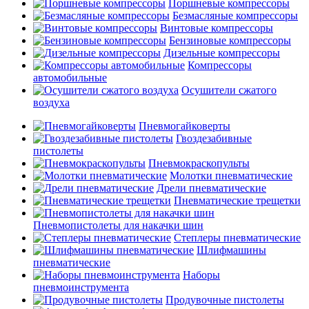
Поршневые компрессоры
Безмасляные компрессоры
Винтовые компрессоры
Бензиновые компрессоры
Дизельные компрессоры
Компрессоры
автомобильные
Осушители сжатого
воздуха
Пневмогайковерты
Гвоздезабивные
пистолеты
Пневмокраскопульты
Молотки пневматические
Дрели пневматические
Пневматические трещетки
Пневмопистолеты для накачки шин
Степлеры пневматические
Шлифмашины
пневматические
Наборы
пневмоинструмента
Продувочные пистолеты