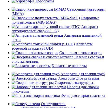
Аэрографы
Сварочные инверторы
(MMA)
Сварочные
полуавтоматы (MIG-MAG)
Аппараты
аргонодуговой сварки (TIG)
Аппараты плазменной
резки
Аппараты
точечной сварки (STUD)
Сварочная автоматизация
Лазерная сварка и
очистка металла
Балластные реостаты
Аппараты для сварки труб
Электромуфтовая сварка
Сварочные экструдеры
Наборы для сварки
линолеума
Фены для сварки пластика
Огнетушители