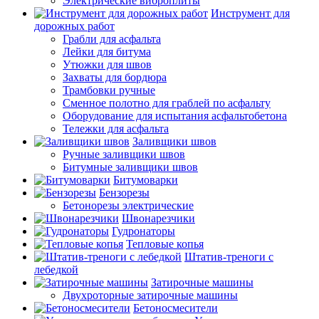
Электрические виброплиты
Инструмент для
дорожных работ
Грабли для асфальта
Лейки для битума
Утюжки для швов
Захваты для бордюра
Трамбовки ручные
Сменное полотно для граблей по асфальту
Оборудование для испытания асфальтобетона
Тележки для асфальта
Заливщики швов
Ручные заливщики швов
Битумные заливщики швов
Битумоварки
Бензорезы
Бетонорезы электрические
Швонарезчики
Гудронаторы
Тепловые копья
Штатив-треноги с
лебедкой
Затирочные машины
Двухроторные затирочные машины
Бетоносмесители