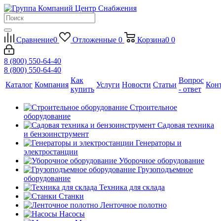
Сравнение
0
Отложенные
0
Корзина
0
0
8 (800) 550-64-40
8 (800) 550-64-40
Как
Вопрос
Каталог
Компания
Услуги
Новости
Статьи
Кон
купить
- ответ
Строительное
оборудование
Садовая техника
и бензоинструмент
Генераторы и
электростанции
Уборочное оборудование
Грузоподъемное
оборудование
Техника для склада
Станки
Ленточное полотно
Насосы