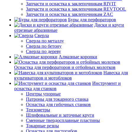
Запчасти и оснастка к заклепочникам RIVIT
Запчасти и оснастка к заклепочникам REVTOOL
Запчасти и оснастка к заклепочникам ZAC
Буры для перфораторов
Диски и круги
отрезные абразивные
Сверла
Сверла по металлу
Сверла по бетону
Сверла по дереву
Алмазные коронки
Оснастка для перфораторов и отбойных молотков
Навеска для
культиваторов и мотоблоков
Инструмент и
оснастка для станков
Центры упорные
Патроны для токарного станка
Оснастка для гибочных станков
Тензометры
Шлифовальные и заточные круги
Сменные твердосплавные пластины
Токарные резцы
Оснастка для листогибов