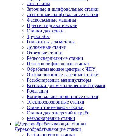
Листогибы
Заточные и шлифовальные станки
Ленточные шлифовальные станки
Фаскосъемные машины
Прессы гидравлические
Станки для ковки
Трубогибы
Гильотины для металла
Долбежные станки
Отрезные станки
Рельсосверлильные станки
Плоскошлифовальные станки
Обрабатывающие центры с ЧПУ
Оптоволоконные лазерные станки
Резьбонарезные манипуляторы
Вытяжки для металлической стружки
Рольганги
Копировально-прошивные станки
Электроэрозионные станки
Станки тоннельной сборки
Станки для отверстий в трубе
Резьбонарезные станки
Деревообрабатывающие станки
Распиловочные станки