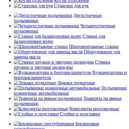
Котлы отопления
Сушилки для рук
Двухстоечные
подъемники
Четырехстоечные
подъемники
Станки для
балансировки колес
Шиномонтажные станки
Оборудование для
замены масла
Стяжки
пружин и тянущие цилиндры
Вулканизаторы и
борторасширители
Лежаки подкатные
Подъемники
ножничные автомобильные
Траверсы на ямные
подъемники
Комплекты рихтовочные
Стойки и подставки
Бензиновые
снегоуборщики