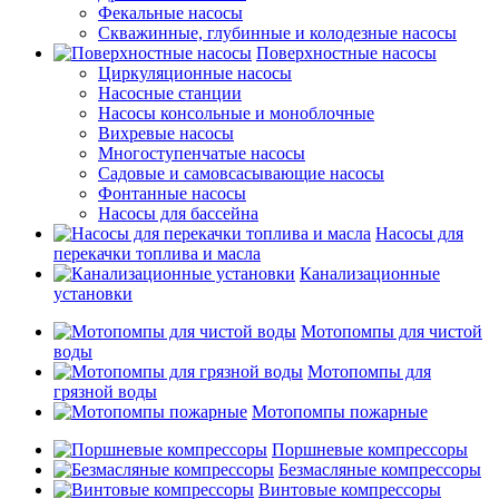
Фекальные насосы
Скважинные, глубинные и колодезные насосы
Поверхностные насосы
Циркуляционные насосы
Насосные станции
Насосы консольные и моноблочные
Вихревые насосы
Многоступенчатые насосы
Садовые и самовсасывающие насосы
Фонтанные насосы
Насосы для бассейна
Насосы для
перекачки топлива и масла
Канализационные
установки
Мотопомпы для чистой
воды
Мотопомпы для
грязной воды
Мотопомпы пожарные
Поршневые компрессоры
Безмасляные компрессоры
Винтовые компрессоры