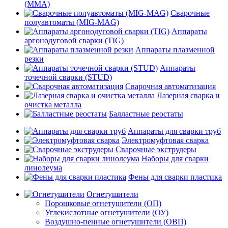
(MMA)
Сварочные
полуавтоматы (MIG-MAG)
Аппараты
аргонодуговой сварки (TIG)
Аппараты плазменной
резки
Аппараты
точечной сварки (STUD)
Сварочная автоматизация
Лазерная сварка и
очистка металла
Балластные реостаты
Аппараты для сварки труб
Электромуфтовая сварка
Сварочные экструдеры
Наборы для сварки
линолеума
Фены для сварки пластика
Огнетушители
Порошковые огнетушители (ОП)
Углекислотные огнетушители (ОУ)
Воздушно-пенные огнетушители (ОВП)