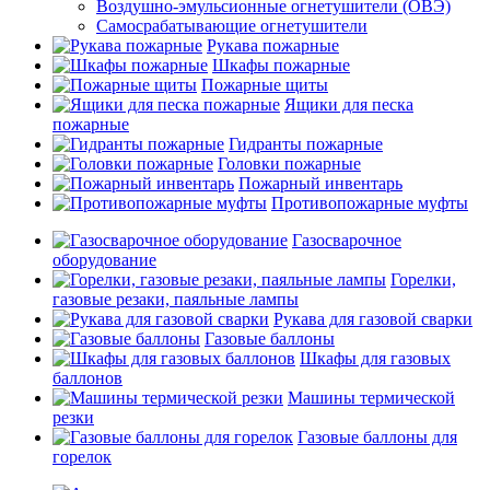
Воздушно-эмульсионные огнетушители (ОВЭ)
Самосрабатывающие огнетушители
Рукава пожарные
Шкафы пожарные
Пожарные щиты
Ящики для песка
пожарные
Гидранты пожарные
Головки пожарные
Пожарный инвентарь
Противопожарные муфты
Газосварочное
оборудование
Горелки,
газовые резаки, паяльные лампы
Рукава для газовой сварки
Газовые баллоны
Шкафы для газовых
баллонов
Машины термической
резки
Газовые баллоны для
горелок