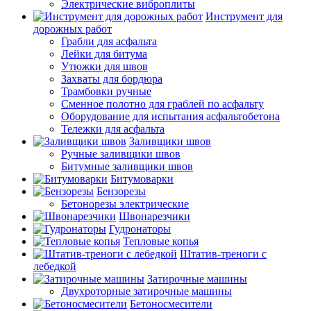
Электрические виброплиты
Инструмент для
дорожных работ
Грабли для асфальта
Лейки для битума
Утюжки для швов
Захваты для бордюра
Трамбовки ручные
Сменное полотно для граблей по асфальту
Оборудование для испытания асфальтобетона
Тележки для асфальта
Заливщики швов
Ручные заливщики швов
Битумные заливщики швов
Битумоварки
Бензорезы
Бетонорезы электрические
Швонарезчики
Гудронаторы
Тепловые копья
Штатив-треноги с
лебедкой
Затирочные машины
Двухроторные затирочные машины
Бетоносмесители