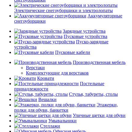
Электрические снегоуборщики и электролопаты
Аккумуляторные
снегоуборщики
Зарядные устройства
Пусковые устройства
Пуско-зарядные
устройства
Пусковые кабели
Производственная мебель
Верстаки
Комплектующие для верстаков
Кровати
Постельные
принадлежности
Стулья, табуреты, столы
Вешалки
Этажерки,
полки для обуви, банкетки
Уличные щетки для обуви
Умывальники
Стеллажи
Офисная мебель