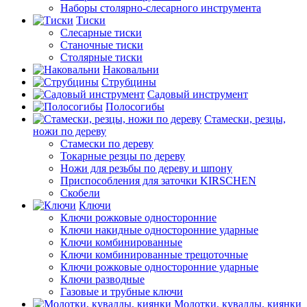
Наборы столярно-слесарного инструмента
Тиски
Слесарные тиски
Станочные тиски
Столярные тиски
Наковальни
Струбцины
Садовый инструмент
Полосогибы
Стамески, резцы,
ножи по дереву
Стамески по дереву
Токарные резцы по дереву
Ножи для резьбы по дереву и шпону
Приспособления для заточки KIRSCHEN
Скобели
Ключи
Ключи рожковые односторонние
Ключи накидные односторонние ударные
Ключи комбинированные
Ключи комбинированные трещоточные
Ключи рожковые односторонние ударные
Ключи разводные
Газовые и трубные ключи
Молотки, кувалды, киянки