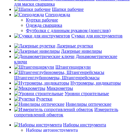
для маски сварщика
Шапки рабочие
Спецодежда
Куртки рабочие
Одежда сварщика
Футболки с длинным рукавом (лонгслив)
Сумки для инструментов
Лазерные рулетки
Лазерные нивелиры
Динамометрические
ключи
Штангенциркули
Штангенглубиномеры, Штангенрейсмасы
Нутромеры, индикаторы
Микрометры
Уровни строительные
Рулетки
Нивелиры оптические
Измеритель
сопротивлений обмоток
Наборы инструмента
Наборы автоинструмента