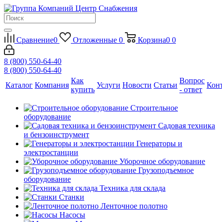
Сравнение
0
Отложенные
0
Корзина
0
0
8 (800) 550-64-40
8 (800) 550-64-40
Как
Вопрос
Каталог
Компания
Услуги
Новости
Статьи
Кон
купить
- ответ
Строительное
оборудование
Садовая техника
и бензоинструмент
Генераторы и
электростанции
Уборочное оборудование
Грузоподъемное
оборудование
Техника для склада
Станки
Ленточное полотно
Насосы