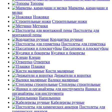
Топоры
Маркеры, карандаши и
мелки
Ножовки
Строительные ножи
Метчики
Пистолеты для
монтажной пены
Кордщетки ручные
Пистолеты для герметика
Пассатижи и плоскогубцы
Кусачки и бокорезы
Клещи
Отвертки
Плашки
Кисти малярные
Держатели и воротки
Валики малярные
Степлеры строительные
Ящики и
органайзеры для инструмента
Напильники
Кабелерезы ручные
Пистолеты для
химических анкеров