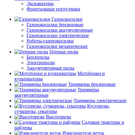
Экскаваторы
Фронтальные погрузчики
Газонокосилки
Газонокосилки бензиновые
Газонокосилки аккумуляторные
Газонокосилки электрические
Роботы-газонокосилки
Газонокосилки механические
Цепные пилы
Бензопилы
Электропилы
Аккумуляторные пилы
Мотоблоки и
культиваторы
Триммеры бензиновые
Триммеры
аккумуляторные
Триммеры электрические
Кусторезы,
сучкорезы, секаторы
Высоторезы
Садовые тракторы и
райдеры
Измельчители веток