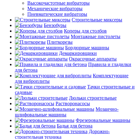
Высокочастотные вибраторы
Механические вибраторы
Пневматические вибраторы
Строительные миксеры
Бензобуры
Коперы для столбов
Монтажные пистолеты
Плиткорезы
Бордюрные машины
Демаркировщики
Окрасочные аппараты
Правила и гладилки
для бетона
Комплектующие
для виброплиты
Тачки строительные и
садовые
Люльки строительные
Растворонасосы
Мозаично-
шлифовальные машины
Фрезеровальные машины
Бадья для бетона
Дорожно-
строительная техника