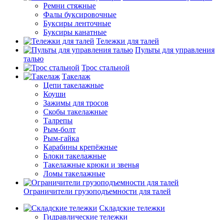
Ремни стяжные
Фалы буксировочные
Буксиры ленточные
Буксиры канатные
Тележки для талей
Пульты для управления
талью
Трос стальной
Такелаж
Цепи такелажные
Коуши
Зажимы для тросов
Скобы такелажные
Талрепы
Рым-болт
Рым-гайка
Карабины крепёжные
Блоки такелажные
Такелажные крюки и звенья
Ломы такелажные
Ограничители грузоподъемности для талей
Складские тележки
Гидравлические тележки