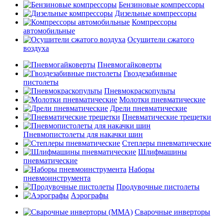
Бензиновые компрессоры
Дизельные компрессоры
Компрессоры
автомобильные
Осушители сжатого
воздуха
Пневмогайковерты
Гвоздезабивные
пистолеты
Пневмокраскопульты
Молотки пневматические
Дрели пневматические
Пневматические трещетки
Пневмопистолеты для накачки шин
Степлеры пневматические
Шлифмашины
пневматические
Наборы
пневмоинструмента
Продувочные пистолеты
Аэрографы
Сварочные инверторы