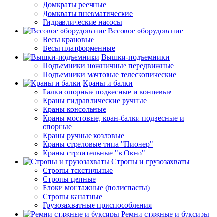
Домкраты реечные
Домкраты пневматические
Гидравлические насосы
Весовое оборудование
Весы крановые
Весы платформенные
Вышки-подъемники
Подъемники ножничные передвижные
Подъемники мачтовые телескопические
Краны и балки
Балки опорные подвесные и концевые
Краны гидравлические ручные
Краны консольные
Краны мостовые, кран-балки подвесные и
опорные
Краны ручные козловые
Краны стреловые типа "Пионер"
Краны строительные "в Окно"
Стропы и грузозахваты
Стропы текстильные
Стропы цепные
Блоки монтажные (полиспасты)
Стропы канатные
Грузозахватные приспособления
Ремни стяжные и буксиры