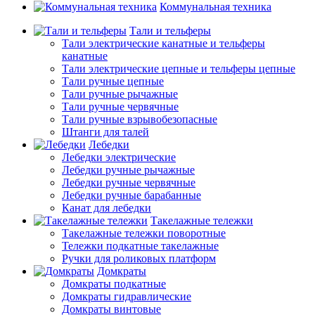
Коммунальная техника
Тали и тельферы
Тали электрические канатные и тельферы
канатные
Тали электрические цепные и тельферы цепные
Тали ручные цепные
Тали ручные рычажные
Тали ручные червячные
Тали ручные взрывобезопасные
Штанги для талей
Лебедки
Лебедки электрические
Лебедки ручные рычажные
Лебедки ручные червячные
Лебедки ручные барабанные
Канат для лебедки
Такелажные тележки
Такелажные тележки поворотные
Тележки подкатные такелажные
Ручки для роликовых платформ
Домкраты
Домкраты подкатные
Домкраты гидравлические
Домкраты винтовые