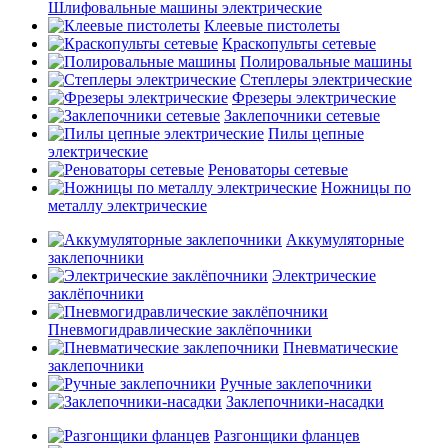
Шлифовальные машины электрические
Клеевые пистолеты
Краскопульты сетевые
Полировальные машины
Степлеры электрические
Фрезеры электрические
Заклепочники сетевые
Пилы цепные
электрические
Реноваторы сетевые
Ножницы по
металлу электрические
Аккумуляторные
заклепочники
Электрические
заклёпочники
Пневмогидравлические заклёпочники
Пневматические
заклепочники
Ручные заклепочники
Заклепочники-насадки
Разгонщики фланцев