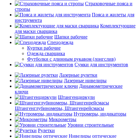
Страховочные пояса и
стропы
Пояса и жилеты для
инструмента
Комплектующие
для маски сварщика
Шапки рабочие
Спецодежда
Куртки рабочие
Одежда сварщика
Футболки с длинным рукавом (лонгслив)
Сумки для инструментов
Лазерные рулетки
Лазерные нивелиры
Динамометрические
ключи
Штангенциркули
Штангенглубиномеры, Штангенрейсмасы
Нутромеры, индикаторы
Микрометры
Уровни строительные
Рулетки
Нивелиры оптические