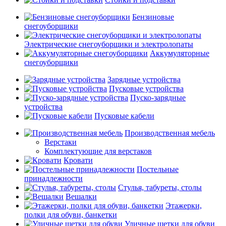
Бензиновые
снегоуборщики
Электрические снегоуборщики и электролопаты
Аккумуляторные
снегоуборщики
Зарядные устройства
Пусковые устройства
Пуско-зарядные
устройства
Пусковые кабели
Производственная мебель
Верстаки
Комплектующие для верстаков
Кровати
Постельные
принадлежности
Стулья, табуреты, столы
Вешалки
Этажерки,
полки для обуви, банкетки
Уличные щетки для обуви