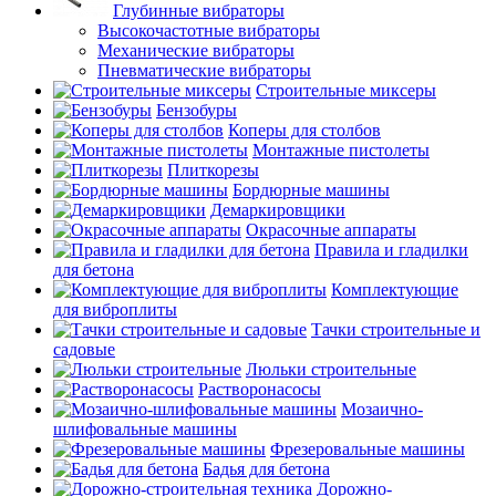
Глубинные вибраторы
Высокочастотные вибраторы
Механические вибраторы
Пневматические вибраторы
Строительные миксеры
Бензобуры
Коперы для столбов
Монтажные пистолеты
Плиткорезы
Бордюрные машины
Демаркировщики
Окрасочные аппараты
Правила и гладилки
для бетона
Комплектующие
для виброплиты
Тачки строительные и
садовые
Люльки строительные
Растворонасосы
Мозаично-
шлифовальные машины
Фрезеровальные машины
Бадья для бетона
Дорожно-