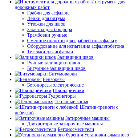
Инструмент для
дорожных работ
Грабли для асфальта
Лейки для битума
Утюжки для швов
Захваты для бордюра
Трамбовки ручные
Сменное полотно для граблей по асфальту
Оборудование для испытания асфальтобетона
Тележки для асфальта
Заливщики швов
Ручные заливщики швов
Битумные заливщики швов
Битумоварки
Бензорезы
Бетонорезы электрические
Швонарезчики
Гудронаторы
Тепловые копья
Штатив-треноги с
лебедкой
Затирочные машины
Двухроторные затирочные машины
Бетоносмесители
Установки алмазного