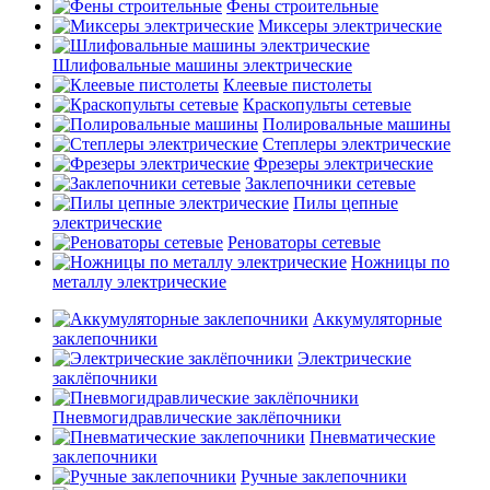
Фены строительные
Миксеры электрические
Шлифовальные машины электрические
Клеевые пистолеты
Краскопульты сетевые
Полировальные машины
Степлеры электрические
Фрезеры электрические
Заклепочники сетевые
Пилы цепные
электрические
Реноваторы сетевые
Ножницы по
металлу электрические
Аккумуляторные
заклепочники
Электрические
заклёпочники
Пневмогидравлические заклёпочники
Пневматические
заклепочники
Ручные заклепочники