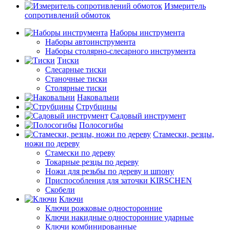
Измеритель
сопротивлений обмоток
Наборы инструмента
Наборы автоинструмента
Наборы столярно-слесарного инструмента
Тиски
Слесарные тиски
Станочные тиски
Столярные тиски
Наковальни
Струбцины
Садовый инструмент
Полосогибы
Стамески, резцы,
ножи по дереву
Стамески по дереву
Токарные резцы по дереву
Ножи для резьбы по дереву и шпону
Приспособления для заточки KIRSCHEN
Скобели
Ключи
Ключи рожковые односторонние
Ключи накидные односторонние ударные
Ключи комбинированные