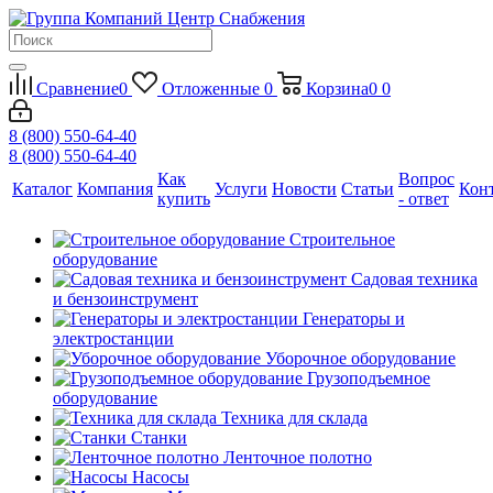
Сравнение
0
Отложенные
0
Корзина
0
0
8 (800) 550-64-40
8 (800) 550-64-40
Как
Вопрос
Каталог
Компания
Услуги
Новости
Статьи
Кон
купить
- ответ
Строительное
оборудование
Садовая техника
и бензоинструмент
Генераторы и
электростанции
Уборочное оборудование
Грузоподъемное
оборудование
Техника для склада
Станки
Ленточное полотно
Насосы