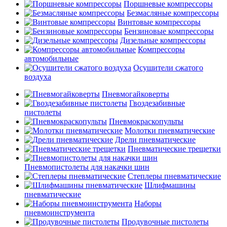
Поршневые компрессоры
Безмасляные компрессоры
Винтовые компрессоры
Бензиновые компрессоры
Дизельные компрессоры
Компрессоры
автомобильные
Осушители сжатого
воздуха
Пневмогайковерты
Гвоздезабивные
пистолеты
Пневмокраскопульты
Молотки пневматические
Дрели пневматические
Пневматические трещетки
Пневмопистолеты для накачки шин
Степлеры пневматические
Шлифмашины
пневматические
Наборы
пневмоинструмента
Продувочные пистолеты