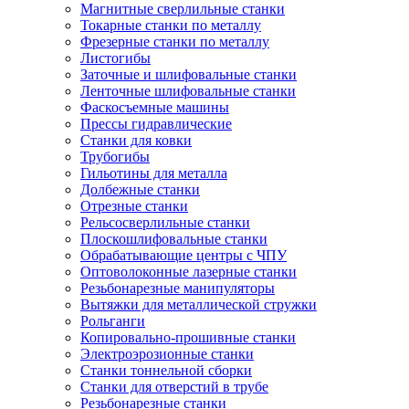
Магнитные сверлильные станки
Токарные станки по металлу
Фрезерные станки по металлу
Листогибы
Заточные и шлифовальные станки
Ленточные шлифовальные станки
Фаскосъемные машины
Прессы гидравлические
Станки для ковки
Трубогибы
Гильотины для металла
Долбежные станки
Отрезные станки
Рельсосверлильные станки
Плоскошлифовальные станки
Обрабатывающие центры с ЧПУ
Оптоволоконные лазерные станки
Резьбонарезные манипуляторы
Вытяжки для металлической стружки
Рольганги
Копировально-прошивные станки
Электроэрозионные станки
Станки тоннельной сборки
Станки для отверстий в трубе
Резьбонарезные станки