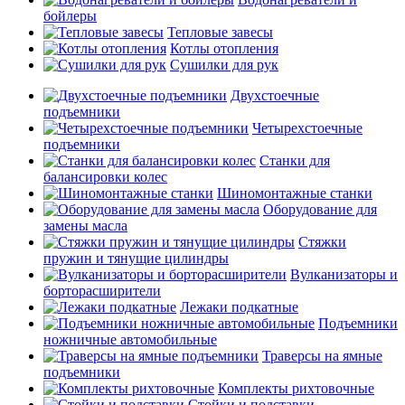
бойлеры
Тепловые завесы
Котлы отопления
Сушилки для рук
Двухстоечные
подъемники
Четырехстоечные
подъемники
Станки для
балансировки колес
Шиномонтажные станки
Оборудование для
замены масла
Стяжки
пружин и тянущие цилиндры
Вулканизаторы и
борторасширители
Лежаки подкатные
Подъемники
ножничные автомобильные
Траверсы на ямные
подъемники
Комплекты рихтовочные
Стойки и подставки