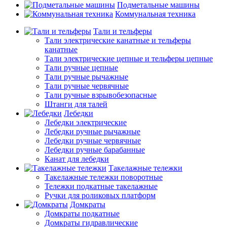
Подметальные машины
Коммунальная техника
Тали и тельферы
Тали электрические канатные и тельферы
канатные
Тали электрические цепные и тельферы цепные
Тали ручные цепные
Тали ручные рычажные
Тали ручные червячные
Тали ручные взрывобезопасные
Штанги для талей
Лебедки
Лебедки электрические
Лебедки ручные рычажные
Лебедки ручные червячные
Лебедки ручные барабанные
Канат для лебедки
Такелажные тележки
Такелажные тележки поворотные
Тележки подкатные такелажные
Ручки для роликовых платформ
Домкраты
Домкраты подкатные
Домкраты гидравлические