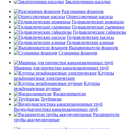
Заклепочники-насадки
Разгонщики фланцев
Опрессовочные насосы
Гидравлические ножницы
Гидравлические съемники
Гидравлические гайкорезы
Гидравлические насосы
Гидравлические клинья
Выравниватели фланцев
Сгонщики фланцев
Машины для прочистки канализационных труб
Клуппы
резьбонарезные электрические
Клуппы
резьбонарезные ручные
Фаскосниматели
Труборезы
Видеодиагностика канализационных труб
Расширители
трубы аккумуляторные