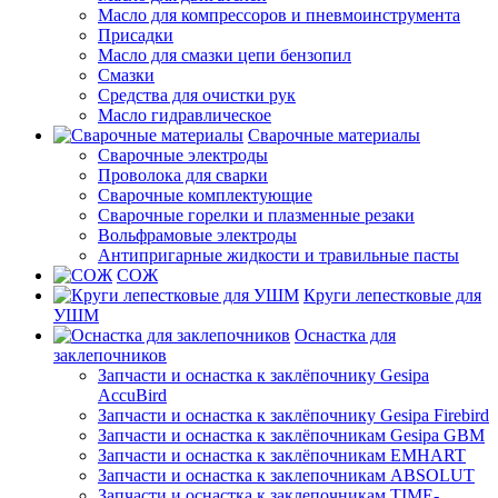
Масло для компрессоров и пневмоинструмента
Присадки
Масло для смазки цепи бензопил
Смазки
Средства для очистки рук
Масло гидравлическое
Сварочные материалы
Сварочные электроды
Проволока для сварки
Сварочные комплектующие
Сварочные горелки и плазменные резаки
Вольфрамовые электроды
Антипригарные жидкости и травильные пасты
СОЖ
Круги лепестковые для
УШМ
Оснастка для
заклепочников
Запчасти и оснастка к заклёпочнику Gesipa
AccuBird
Запчасти и оснастка к заклёпочнику Gesipa Firebird
Запчасти и оснастка к заклёпочникам Gesipa GBM
Запчасти и оснастка к заклёпочникам EMHART
Запчасти и оснастка к заклепочникам ABSOLUT
Запчасти и оснастка к заклепочникам TIME-