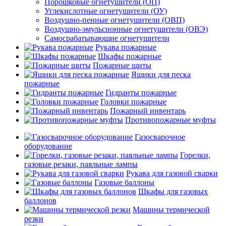
Порошковые огнетушители (ОП)
Углекислотные огнетушители (ОУ)
Воздушно-пенные огнетушители (ОВП)
Воздушно-эмульсионные огнетушители (ОВЭ)
Самосрабатывающие огнетушители
Рукава пожарные
Шкафы пожарные
Пожарные щиты
Ящики для песка
пожарные
Гидранты пожарные
Головки пожарные
Пожарный инвентарь
Противопожарные муфты
Газосварочное
оборудование
Горелки,
газовые резаки, паяльные лампы
Рукава для газовой сварки
Газовые баллоны
Шкафы для газовых
баллонов
Машины термической
резки