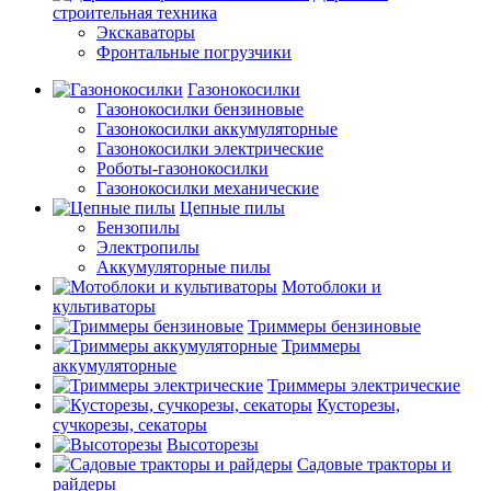
строительная техника
Экскаваторы
Фронтальные погрузчики
Газонокосилки
Газонокосилки бензиновые
Газонокосилки аккумуляторные
Газонокосилки электрические
Роботы-газонокосилки
Газонокосилки механические
Цепные пилы
Бензопилы
Электропилы
Аккумуляторные пилы
Мотоблоки и
культиваторы
Триммеры бензиновые
Триммеры
аккумуляторные
Триммеры электрические
Кусторезы,
сучкорезы, секаторы
Высоторезы
Садовые тракторы и
райдеры