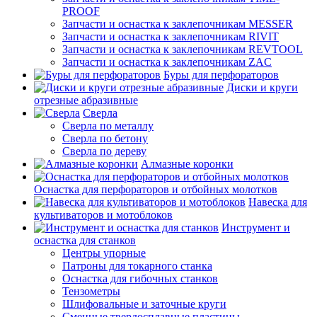
PROOF
Запчасти и оснастка к заклепочникам MESSER
Запчасти и оснастка к заклепочникам RIVIT
Запчасти и оснастка к заклепочникам REVTOOL
Запчасти и оснастка к заклепочникам ZAC
Буры для перфораторов
Диски и круги
отрезные абразивные
Сверла
Сверла по металлу
Сверла по бетону
Сверла по дереву
Алмазные коронки
Оснастка для перфораторов и отбойных молотков
Навеска для
культиваторов и мотоблоков
Инструмент и
оснастка для станков
Центры упорные
Патроны для токарного станка
Оснастка для гибочных станков
Тензометры
Шлифовальные и заточные круги
Сменные твердосплавные пластины