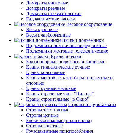
Домкраты винтовые
Домкраты реечные
Домкраты пневматические
Гидравлические насосы
Весовое оборудование
Весы крановые
Весы платформенные
Вышки-подъемники
Подъемники ножничные передвижные
Подъемники мачтовые телескопические
Краны и балки
Балки опорные подвесные и концевые
Краны гидравлические ручные
Краны консольные
Краны мостовые, кран-балки подвесные и
опорные
Краны ручные козловые
Краны стреловые типа "Пионер"
Краны строительные "в Окно"
Стропы и грузозахваты
Стропы текстильные
Стропы цепные
Блоки монтажные (полиспасты)
Стропы канатные
Грузозахватные приспособления