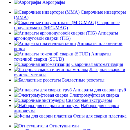
Аэрографы
Сварочные инверторы
(MMA)
Сварочные
полуавтоматы (MIG-MAG)
Аппараты
аргонодуговой сварки (TIG)
Аппараты плазменной
резки
Аппараты
точечной сварки (STUD)
Сварочная автоматизация
Лазерная сварка и
очистка металла
Балластные реостаты
Аппараты для сварки труб
Электромуфтовая сварка
Сварочные экструдеры
Наборы для сварки
линолеума
Фены для сварки пластика
Огнетушители