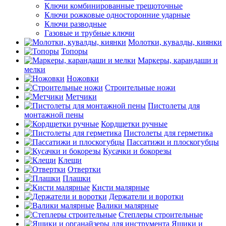
Ключи комбинированные трещоточные
Ключи рожковые односторонние ударные
Ключи разводные
Газовые и трубные ключи
Молотки, кувалды, киянки
Топоры
Маркеры, карандаши и
мелки
Ножовки
Строительные ножи
Метчики
Пистолеты для
монтажной пены
Кордщетки ручные
Пистолеты для герметика
Пассатижи и плоскогубцы
Кусачки и бокорезы
Клещи
Отвертки
Плашки
Кисти малярные
Держатели и воротки
Валики малярные
Степлеры строительные
Ящики и