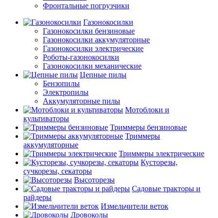
Фронтальные погрузчики
Газонокосилки
Газонокосилки бензиновые
Газонокосилки аккумуляторные
Газонокосилки электрические
Роботы-газонокосилки
Газонокосилки механические
Цепные пилы
Бензопилы
Электропилы
Аккумуляторные пилы
Мотоблоки и
культиваторы
Триммеры бензиновые
Триммеры
аккумуляторные
Триммеры электрические
Кусторезы,
сучкорезы, секаторы
Высоторезы
Садовые тракторы и
райдеры
Измельчители веток
Дровоколы