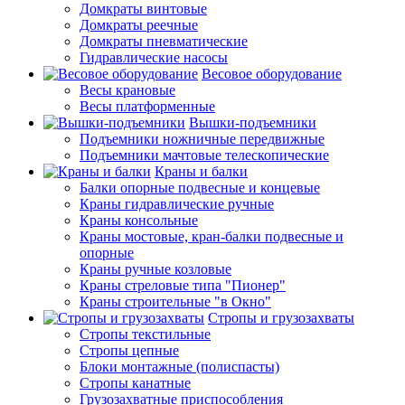
Домкраты винтовые
Домкраты реечные
Домкраты пневматические
Гидравлические насосы
Весовое оборудование
Весы крановые
Весы платформенные
Вышки-подъемники
Подъемники ножничные передвижные
Подъемники мачтовые телескопические
Краны и балки
Балки опорные подвесные и концевые
Краны гидравлические ручные
Краны консольные
Краны мостовые, кран-балки подвесные и
опорные
Краны ручные козловые
Краны стреловые типа "Пионер"
Краны строительные "в Окно"
Стропы и грузозахваты
Стропы текстильные
Стропы цепные
Блоки монтажные (полиспасты)
Стропы канатные
Грузозахватные приспособления