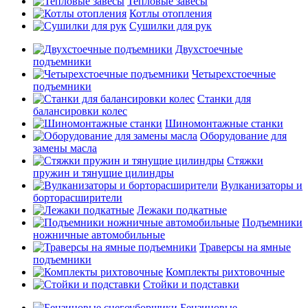
Тепловые завесы
Котлы отопления
Сушилки для рук
Двухстоечные
подъемники
Четырехстоечные
подъемники
Станки для
балансировки колес
Шиномонтажные станки
Оборудование для
замены масла
Стяжки
пружин и тянущие цилиндры
Вулканизаторы и
борторасширители
Лежаки подкатные
Подъемники
ножничные автомобильные
Траверсы на ямные
подъемники
Комплекты рихтовочные
Стойки и подставки
Бензиновые