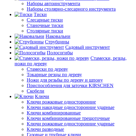
Наборы автоинструмента
Наборы столярно-слесарного инструмента
Тиски
Слесарные тиски
Станочные тиски
Столярные тиски
Наковальни
Струбцины
Садовый инструмент
Полосогибы
Стамески, резцы,
ножи по дереву
Стамески по дереву
Токарные резцы по дереву
Ножи для резьбы по дереву и шпону
Приспособления для заточки KIRSCHEN
Скобели
Ключи
Ключи рожковые односторонние
Ключи накидные односторонние ударные
Ключи комбинированные
Ключи комбинированные трещоточные
Ключи рожковые односторонние ударные
Ключи разводные
Газовые и трубные ключи