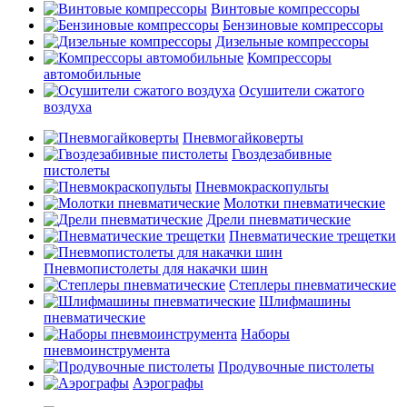
Винтовые компрессоры
Бензиновые компрессоры
Дизельные компрессоры
Компрессоры
автомобильные
Осушители сжатого
воздуха
Пневмогайковерты
Гвоздезабивные
пистолеты
Пневмокраскопульты
Молотки пневматические
Дрели пневматические
Пневматические трещетки
Пневмопистолеты для накачки шин
Степлеры пневматические
Шлифмашины
пневматические
Наборы
пневмоинструмента
Продувочные пистолеты
Аэрографы