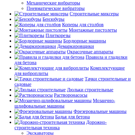
Механические вибраторы
Пневматические вибраторы
Строительные миксеры
Бензобуры
Коперы для столбов
Монтажные пистолеты
Плиткорезы
Бордюрные машины
Демаркировщики
Окрасочные аппараты
Правила и гладилки
для бетона
Комплектующие
для виброплиты
Тачки строительные и
садовые
Люльки строительные
Растворонасосы
Мозаично-
шлифовальные машины
Фрезеровальные машины
Бадья для бетона
Дорожно-
строительная техника
Экскаваторы