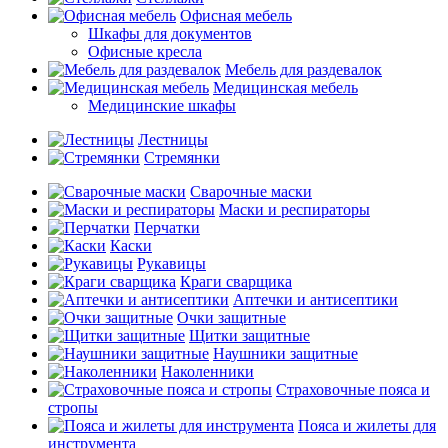
Офисная мебель
Шкафы для документов
Офисные кресла
Мебель для раздевалок
Медицинская мебель
Медицинские шкафы
Лестницы
Стремянки
Сварочные маски
Маски и респираторы
Перчатки
Каски
Рукавицы
Краги сварщика
Аптечки и антисептики
Очки защитные
Щитки защитные
Наушники защитные
Наколенники
Страховочные пояса и
стропы
Пояса и жилеты для
инструмента