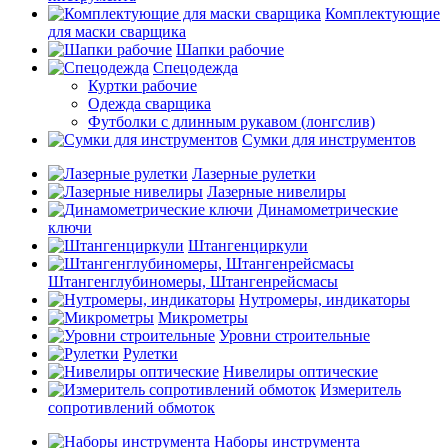
Комплектующие
для маски сварщика
Шапки рабочие
Спецодежда
Куртки рабочие
Одежда сварщика
Футболки с длинным рукавом (лонгслив)
Сумки для инструментов
Лазерные рулетки
Лазерные нивелиры
Динамометрические
ключи
Штангенциркули
Штангенглубиномеры, Штангенрейсмасы
Нутромеры, индикаторы
Микрометры
Уровни строительные
Рулетки
Нивелиры оптические
Измеритель
сопротивлений обмоток
Наборы инструмента