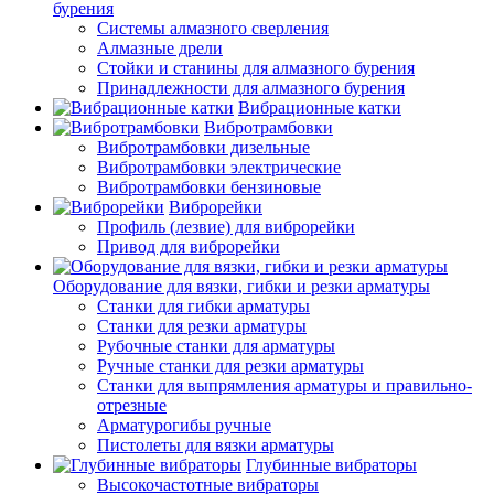
бурения
Системы алмазного сверления
Алмазные дрели
Стойки и станины для алмазного бурения
Принадлежности для алмазного бурения
Вибрационные катки
Вибротрамбовки
Вибротрамбовки дизельные
Вибротрамбовки электрические
Вибротрамбовки бензиновые
Виброрейки
Профиль (лезвие) для виброрейки
Привод для виброрейки
Оборудование для вязки, гибки и резки арматуры
Станки для гибки арматуры
Станки для резки арматуры
Рубочные станки для арматуры
Ручные станки для резки арматуры
Станки для выпрямления арматуры и правильно-
отрезные
Арматурогибы ручные
Пистолеты для вязки арматуры
Глубинные вибраторы
Высокочастотные вибраторы