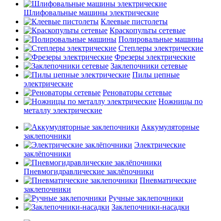
Шлифовальные машины электрические
Клеевые пистолеты
Краскопульты сетевые
Полировальные машины
Степлеры электрические
Фрезеры электрические
Заклепочники сетевые
Пилы цепные
электрические
Реноваторы сетевые
Ножницы по
металлу электрические
Аккумуляторные
заклепочники
Электрические
заклёпочники
Пневмогидравлические заклёпочники
Пневматические
заклепочники
Ручные заклепочники
Заклепочники-насадки