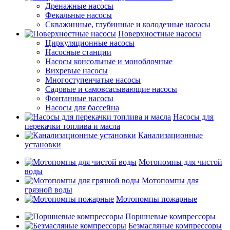
Дренажные насосы
Фекальные насосы
Скважинные, глубинные и колодезные насосы
Поверхностные насосы
Циркуляционные насосы
Насосные станции
Насосы консольные и моноблочные
Вихревые насосы
Многоступенчатые насосы
Садовые и самовсасывающие насосы
Фонтанные насосы
Насосы для бассейна
Насосы для
перекачки топлива и масла
Канализационные
установки
Мотопомпы для чистой
воды
Мотопомпы для
грязной воды
Мотопомпы пожарные
Поршневые компрессоры
Безмасляные компрессоры