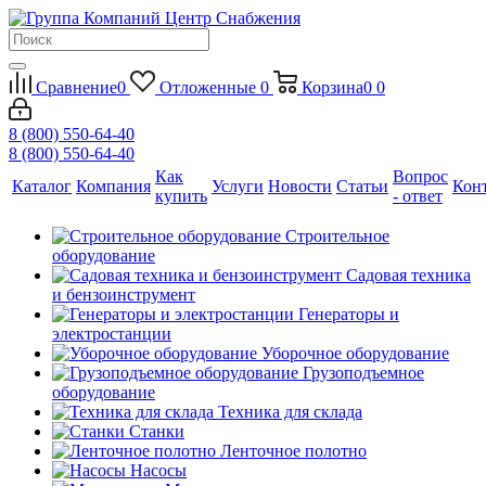
Сравнение
0
Отложенные
0
Корзина
0
0
8 (800) 550-64-40
8 (800) 550-64-40
Как
Вопрос
Каталог
Компания
Услуги
Новости
Статьи
Кон
купить
- ответ
Строительное
оборудование
Садовая техника
и бензоинструмент
Генераторы и
электростанции
Уборочное оборудование
Грузоподъемное
оборудование
Техника для склада
Станки
Ленточное полотно
Насосы