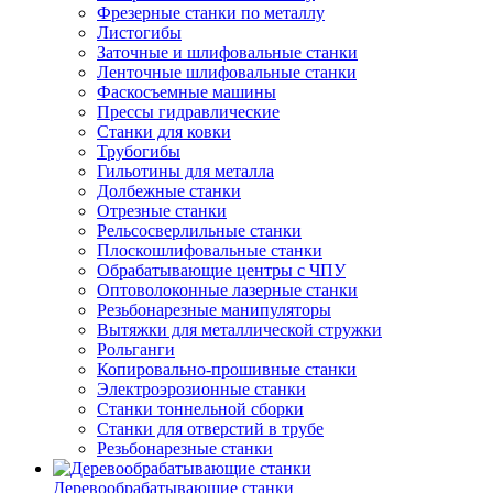
Фрезерные станки по металлу
Листогибы
Заточные и шлифовальные станки
Ленточные шлифовальные станки
Фаскосъемные машины
Прессы гидравлические
Станки для ковки
Трубогибы
Гильотины для металла
Долбежные станки
Отрезные станки
Рельсосверлильные станки
Плоскошлифовальные станки
Обрабатывающие центры с ЧПУ
Оптоволоконные лазерные станки
Резьбонарезные манипуляторы
Вытяжки для металлической стружки
Рольганги
Копировально-прошивные станки
Электроэрозионные станки
Станки тоннельной сборки
Станки для отверстий в трубе
Резьбонарезные станки
Деревообрабатывающие станки