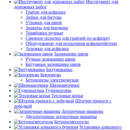
Инструмент для
дорожных работ
Грабли для асфальта
Лейки для битума
Утюжки для швов
Захваты для бордюра
Трамбовки ручные
Сменное полотно для граблей по асфальту
Оборудование для испытания асфальтобетона
Тележки для асфальта
Заливщики швов
Ручные заливщики швов
Битумные заливщики швов
Битумоварки
Бензорезы
Бетонорезы электрические
Швонарезчики
Гудронаторы
Тепловые копья
Штатив-треноги с
лебедкой
Затирочные машины
Двухроторные затирочные машины
Бетоносмесители
Установки алмазного