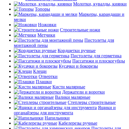
Молотки, кувалды, киянки
Топоры
Маркеры, карандаши и
мелки
Ножовки
Строительные ножи
Метчики
Пистолеты для
монтажной пены
Кордщетки ручные
Пистолеты для герметика
Пассатижи и плоскогубцы
Кусачки и бокорезы
Клещи
Отвертки
Плашки
Кисти малярные
Держатели и воротки
Валики малярные
Степлеры строительные
Ящики и
органайзеры для инструмента
Напильники
Кабелерезы ручные
Пистолеты для