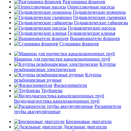
Разгонщики фланцев
Опрессовочные насосы
Гидравлические ножницы
Гидравлические съемники
Гидравлические гайкорезы
Гидравлические насосы
Гидравлические клинья
Выравниватели фланцев
Сгонщики фланцев
Машины для прочистки канализационных труб
Клуппы
резьбонарезные электрические
Клуппы
резьбонарезные ручные
Фаскосниматели
Труборезы
Видеодиагностика канализационных труб
Расширители
трубы аккумуляторные
Бензиновые двигатели
Дизельные двигатели