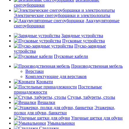
снегоуборщики
Электрические снегоуборщики и электролопаты
Аккумуляторные
снегоуборщики
Зарядные устройства
Пусковые устройства
Пуско-зарядные
устройства
Пусковые кабели
Производственная мебель
Верстаки
Комплектующие для верстаков
Кровати
Постельные
принадлежности
Стулья, табуреты, столы
Вешалки
Этажерки,
полки для обуви, банкетки
Уличные щетки для обуви
Умывальники
Стеллажи