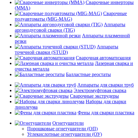
Сварочные инверторы
(MMA)
Сварочные
полуавтоматы (MIG-MAG)
Аппараты
аргонодуговой сварки (TIG)
Аппараты плазменной
резки
Аппараты
точечной сварки (STUD)
Сварочная автоматизация
Лазерная сварка и
очистка металла
Балластные реостаты
Аппараты для сварки труб
Электромуфтовая сварка
Сварочные экструдеры
Наборы для сварки
линолеума
Фены для сварки пластика
Огнетушители
Порошковые огнетушители (ОП)
Углекислотные огнетушители (ОУ)