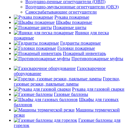
Воздушно-пенные огнетушители (ОВП)
Воздушно-эмульсионные огнетушители (ОВЭ)
Самосрабатывающие огнетушители
Рукава пожарные
Шкафы пожарные
Пожарные щиты
Ящики для песка
пожарные
Гидранты пожарные
Головки пожарные
Пожарный инвентарь
Противопожарные муфты
Газосварочное
оборудование
Горелки,
газовые резаки, паяльные лампы
Рукава для газовой сварки
Газовые баллоны
Шкафы для газовых
баллонов
Машины термической
резки
Газовые баллоны для
горелок