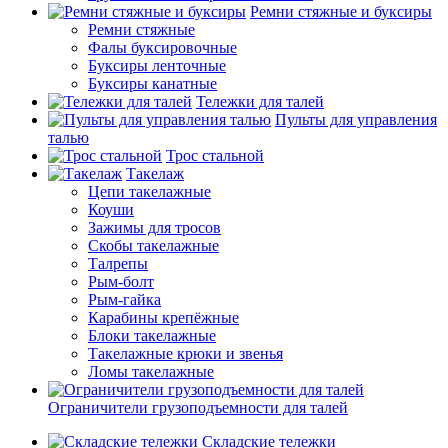
Ремни стяжные и буксиры
Ремни стяжные
Фалы буксировочные
Буксиры ленточные
Буксиры канатные
Тележки для талей
Пульты для управления
талью
Трос стальной
Такелаж
Цепи такелажные
Коуши
Зажимы для тросов
Скобы такелажные
Талрепы
Рым-болт
Рым-гайка
Карабины крепёжные
Блоки такелажные
Такелажные крюки и звенья
Ломы такелажные
Ограничители грузоподъемности для талей
Складские тележки