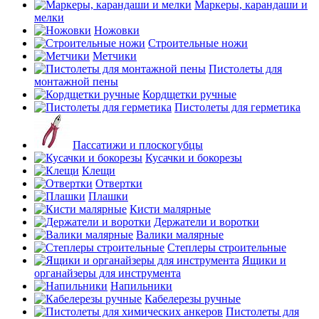
Маркеры, карандаши и
мелки
Ножовки
Строительные ножи
Метчики
Пистолеты для
монтажной пены
Кордщетки ручные
Пистолеты для герметика
Пассатижи и плоскогубцы
Кусачки и бокорезы
Клещи
Отвертки
Плашки
Кисти малярные
Держатели и воротки
Валики малярные
Степлеры строительные
Ящики и
органайзеры для инструмента
Напильники
Кабелерезы ручные
Пистолеты для