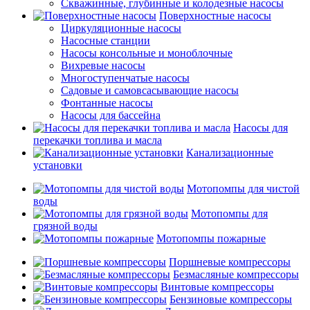
Скважинные, глубинные и колодезные насосы
Поверхностные насосы
Циркуляционные насосы
Насосные станции
Насосы консольные и моноблочные
Вихревые насосы
Многоступенчатые насосы
Садовые и самовсасывающие насосы
Фонтанные насосы
Насосы для бассейна
Насосы для
перекачки топлива и масла
Канализационные
установки
Мотопомпы для чистой
воды
Мотопомпы для
грязной воды
Мотопомпы пожарные
Поршневые компрессоры
Безмасляные компрессоры
Винтовые компрессоры
Бензиновые компрессоры