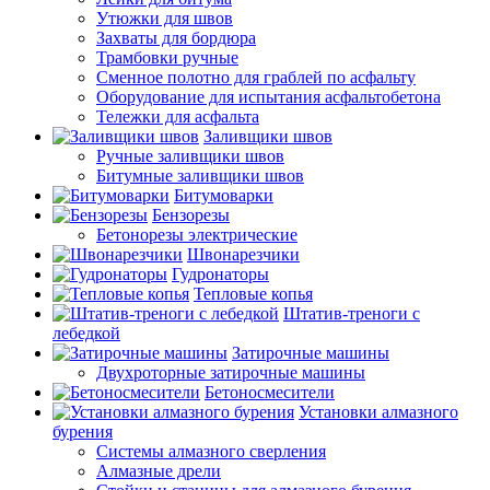
Утюжки для швов
Захваты для бордюра
Трамбовки ручные
Сменное полотно для граблей по асфальту
Оборудование для испытания асфальтобетона
Тележки для асфальта
Заливщики швов
Ручные заливщики швов
Битумные заливщики швов
Битумоварки
Бензорезы
Бетонорезы электрические
Швонарезчики
Гудронаторы
Тепловые копья
Штатив-треноги с
лебедкой
Затирочные машины
Двухроторные затирочные машины
Бетоносмесители
Установки алмазного
бурения
Системы алмазного сверления
Алмазные дрели