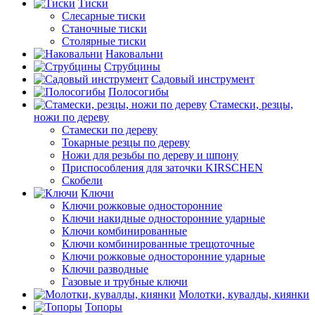
Тиски
Слесарные тиски
Станочные тиски
Столярные тиски
Наковальни
Струбцины
Садовый инструмент
Полосогибы
Стамески, резцы,
ножи по дереву
Стамески по дереву
Токарные резцы по дереву
Ножи для резьбы по дереву и шпону
Приспособления для заточки KIRSCHEN
Скобели
Ключи
Ключи рожковые односторонние
Ключи накидные односторонние ударные
Ключи комбинированные
Ключи комбинированные трещоточные
Ключи рожковые односторонние ударные
Ключи разводные
Газовые и трубные ключи
Молотки, кувалды, киянки
Топоры