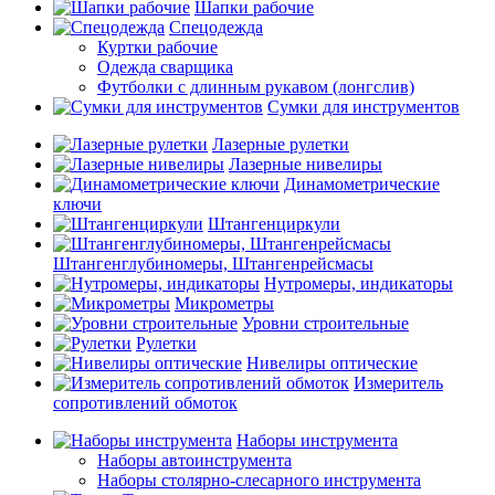
Шапки рабочие
Спецодежда
Куртки рабочие
Одежда сварщика
Футболки с длинным рукавом (лонгслив)
Сумки для инструментов
Лазерные рулетки
Лазерные нивелиры
Динамометрические
ключи
Штангенциркули
Штангенглубиномеры, Штангенрейсмасы
Нутромеры, индикаторы
Микрометры
Уровни строительные
Рулетки
Нивелиры оптические
Измеритель
сопротивлений обмоток
Наборы инструмента
Наборы автоинструмента
Наборы столярно-слесарного инструмента