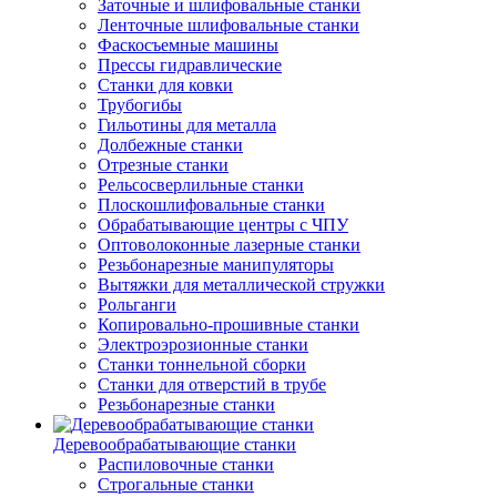
Заточные и шлифовальные станки
Ленточные шлифовальные станки
Фаскосъемные машины
Прессы гидравлические
Станки для ковки
Трубогибы
Гильотины для металла
Долбежные станки
Отрезные станки
Рельсосверлильные станки
Плоскошлифовальные станки
Обрабатывающие центры с ЧПУ
Оптоволоконные лазерные станки
Резьбонарезные манипуляторы
Вытяжки для металлической стружки
Рольганги
Копировально-прошивные станки
Электроэрозионные станки
Станки тоннельной сборки
Станки для отверстий в трубе
Резьбонарезные станки
Деревообрабатывающие станки
Распиловочные станки
Строгальные станки