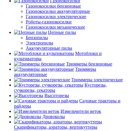
Газонокосилки
Газонокосилки бензиновые
Газонокосилки аккумуляторные
Газонокосилки электрические
Роботы-газонокосилки
Газонокосилки механические
Цепные пилы
Бензопилы
Электропилы
Аккумуляторные пилы
Мотоблоки и
культиваторы
Триммеры бензиновые
Триммеры
аккумуляторные
Триммеры электрические
Кусторезы,
сучкорезы, секаторы
Высоторезы
Садовые тракторы и
райдеры
Измельчители веток
Дровоколы
Скарификаторы, аэраторы, вертикуттеры