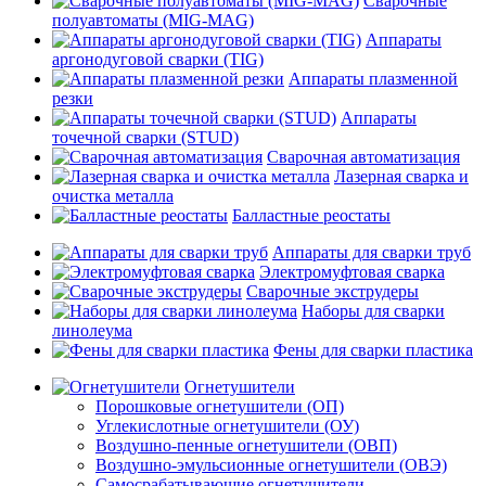
Сварочные
полуавтоматы (MIG-MAG)
Аппараты
аргонодуговой сварки (TIG)
Аппараты плазменной
резки
Аппараты
точечной сварки (STUD)
Сварочная автоматизация
Лазерная сварка и
очистка металла
Балластные реостаты
Аппараты для сварки труб
Электромуфтовая сварка
Сварочные экструдеры
Наборы для сварки
линолеума
Фены для сварки пластика
Огнетушители
Порошковые огнетушители (ОП)
Углекислотные огнетушители (ОУ)
Воздушно-пенные огнетушители (ОВП)
Воздушно-эмульсионные огнетушители (ОВЭ)
Самосрабатывающие огнетушители