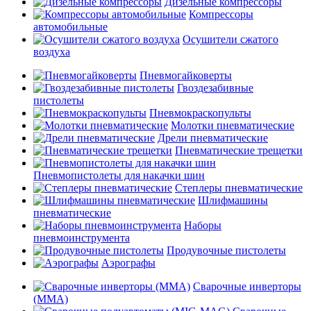
Дизельные компрессоры
Компрессоры
автомобильные
Осушители сжатого
воздуха
Пневмогайковерты
Гвоздезабивные
пистолеты
Пневмокраскопульты
Молотки пневматические
Дрели пневматические
Пневматические трещетки
Пневмопистолеты для накачки шин
Степлеры пневматические
Шлифмашины
пневматические
Наборы
пневмоинструмента
Продувочные пистолеты
Аэрографы
Сварочные инверторы
(MMA)