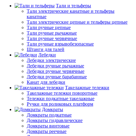
Тали и тельферы
Тали электрические канатные и тельферы
канатные
Тали электрические цепные и тельферы цепные
Тали ручные цепные
Тали ручные рычажные
Тали ручные червячные
Тали ручные взрывобезопасные
Штанги для талей
Лебедки
Лебедки электрические
Лебедки ручные рычажные
Лебедки ручные червячные
Лебедки ручные барабанные
Канат для лебедки
Такелажные тележки
Такелажные тележки поворотные
Тележки подкатные такелажные
Ручки для роликовых платформ
Домкраты
Домкраты подкатные
Домкраты гидравлические
Домкраты винтовые
Домкраты реечные