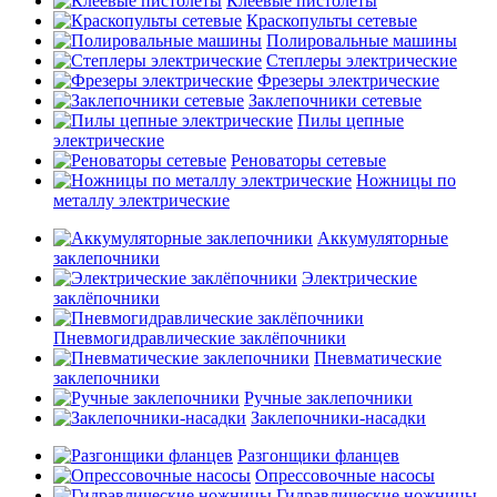
Клеевые пистолеты
Краскопульты сетевые
Полировальные машины
Степлеры электрические
Фрезеры электрические
Заклепочники сетевые
Пилы цепные
электрические
Реноваторы сетевые
Ножницы по
металлу электрические
Аккумуляторные
заклепочники
Электрические
заклёпочники
Пневмогидравлические заклёпочники
Пневматические
заклепочники
Ручные заклепочники
Заклепочники-насадки
Разгонщики фланцев
Опрессовочные насосы
Гидравлические ножницы