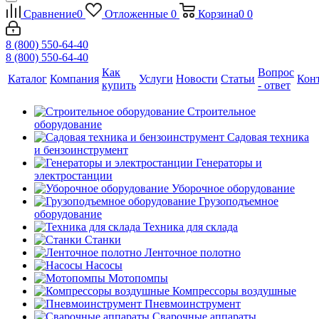
Сравнение
0
Отложенные
0
Корзина
0
0
8 (800) 550-64-40
8 (800) 550-64-40
Как
Вопрос
Каталог
Компания
Услуги
Новости
Статьи
Кон
купить
- ответ
Строительное
оборудование
Садовая техника
и бензоинструмент
Генераторы и
электростанции
Уборочное оборудование
Грузоподъемное
оборудование
Техника для склада
Станки
Ленточное полотно
Насосы
Мотопомпы
Компрессоры воздушные
Пневмоинструмент
Сварочные аппараты