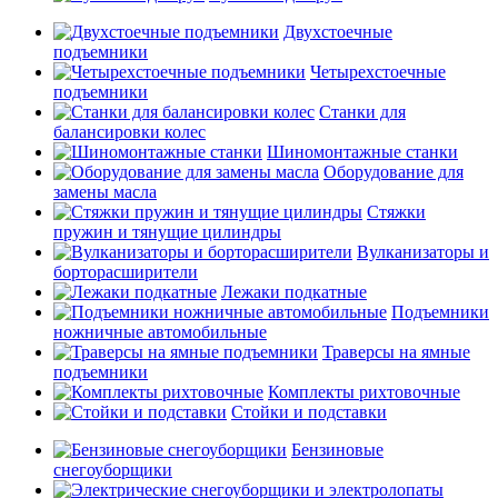
Двухстоечные
подъемники
Четырехстоечные
подъемники
Станки для
балансировки колес
Шиномонтажные станки
Оборудование для
замены масла
Стяжки
пружин и тянущие цилиндры
Вулканизаторы и
борторасширители
Лежаки подкатные
Подъемники
ножничные автомобильные
Траверсы на ямные
подъемники
Комплекты рихтовочные
Стойки и подставки
Бензиновые
снегоуборщики