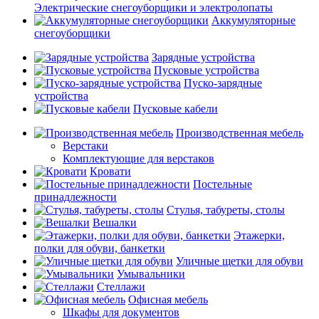
Электрические снегоуборщики и электролопаты
Аккумуляторные
снегоуборщики
Зарядные устройства
Пусковые устройства
Пуско-зарядные
устройства
Пусковые кабели
Производственная мебель
Верстаки
Комплектующие для верстаков
Кровати
Постельные
принадлежности
Стулья, табуреты, столы
Вешалки
Этажерки,
полки для обуви, банкетки
Уличные щетки для обуви
Умывальники
Стеллажи
Офисная мебель
Шкафы для документов