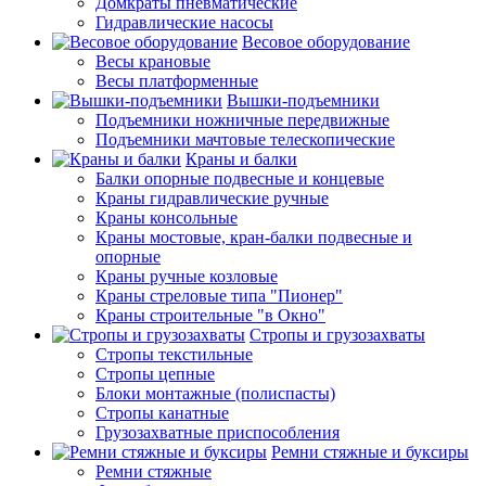
Домкраты пневматические
Гидравлические насосы
Весовое оборудование
Весы крановые
Весы платформенные
Вышки-подъемники
Подъемники ножничные передвижные
Подъемники мачтовые телескопические
Краны и балки
Балки опорные подвесные и концевые
Краны гидравлические ручные
Краны консольные
Краны мостовые, кран-балки подвесные и
опорные
Краны ручные козловые
Краны стреловые типа "Пионер"
Краны строительные "в Окно"
Стропы и грузозахваты
Стропы текстильные
Стропы цепные
Блоки монтажные (полиспасты)
Стропы канатные
Грузозахватные приспособления
Ремни стяжные и буксиры
Ремни стяжные