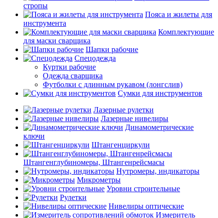
стропы
Пояса и жилеты для
инструмента
Комплектующие
для маски сварщика
Шапки рабочие
Спецодежда
Куртки рабочие
Одежда сварщика
Футболки с длинным рукавом (лонгслив)
Сумки для инструментов
Лазерные рулетки
Лазерные нивелиры
Динамометрические
ключи
Штангенциркули
Штангенглубиномеры, Штангенрейсмасы
Нутромеры, индикаторы
Микрометры
Уровни строительные
Рулетки
Нивелиры оптические
Измеритель