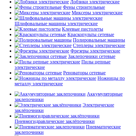
Лобзики электрические
Фены строительные
Миксеры электрические
Шлифовальные машины электрические
Клеевые пистолеты
Краскопульты сетевые
Полировальные машины
Степлеры электрические
Фрезеры электрические
Заклепочники сетевые
Пилы цепные
электрические
Реноваторы сетевые
Ножницы по
металлу электрические
Аккумуляторные
заклепочники
Электрические
заклёпочники
Пневмогидравлические заклёпочники
Пневматические
заклепочники