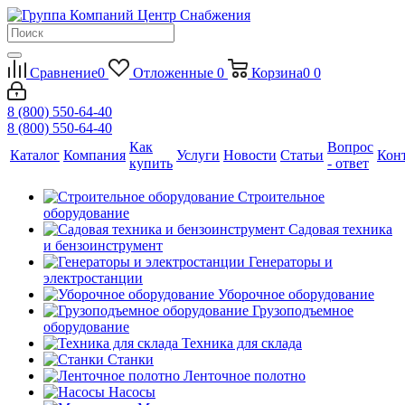
Сравнение
0
Отложенные
0
Корзина
0
0
8 (800) 550-64-40
8 (800) 550-64-40
Как
Вопрос
Каталог
Компания
Услуги
Новости
Статьи
Кон
купить
- ответ
Строительное
оборудование
Садовая техника
и бензоинструмент
Генераторы и
электростанции
Уборочное оборудование
Грузоподъемное
оборудование
Техника для склада
Станки
Ленточное полотно
Насосы