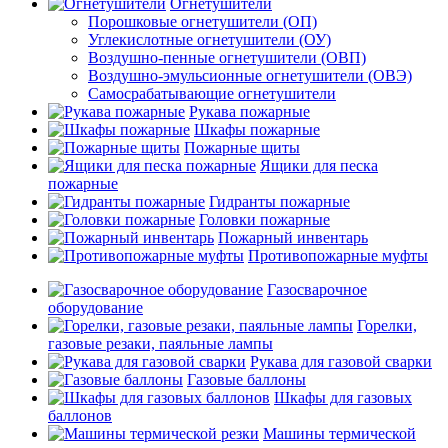
Огнетушители
Порошковые огнетушители (ОП)
Углекислотные огнетушители (ОУ)
Воздушно-пенные огнетушители (ОВП)
Воздушно-эмульсионные огнетушители (ОВЭ)
Самосрабатывающие огнетушители
Рукава пожарные
Шкафы пожарные
Пожарные щиты
Ящики для песка
пожарные
Гидранты пожарные
Головки пожарные
Пожарный инвентарь
Противопожарные муфты
Газосварочное
оборудование
Горелки,
газовые резаки, паяльные лампы
Рукава для газовой сварки
Газовые баллоны
Шкафы для газовых
баллонов
Машины термической