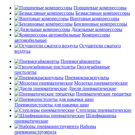
Поршневые компрессоры
Безмасляные компрессоры
Винтовые компрессоры
Бензиновые компрессоры
Дизельные компрессоры
Компрессоры
автомобильные
Осушители сжатого
воздуха
Пневмогайковерты
Гвоздезабивные
пистолеты
Пневмокраскопульты
Молотки пневматические
Дрели пневматические
Пневматические трещетки
Пневмопистолеты для накачки шин
Степлеры пневматические
Шлифмашины
пневматические
Наборы
пневмоинструмента