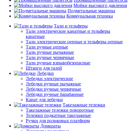
Промышленные пылесосы
Мойки высокого давления
Подметальные машины
Коммунальная техника
Тали и тельферы
Тали электрические канатные и тельферы
канатные
Тали электрические цепные и тельферы цепные
Тали ручные цепные
Тали ручные рычажные
Тали ручные червячные
Тали ручные взрывобезопасные
Штанги для талей
Лебедки
Лебедки электрические
Лебедки ручные рычажные
Лебедки ручные червячные
Лебедки ручные барабанные
Канат для лебедки
Такелажные тележки
Такелажные тележки поворотные
Тележки подкатные такелажные
Ручки для роликовых платформ
Домкраты