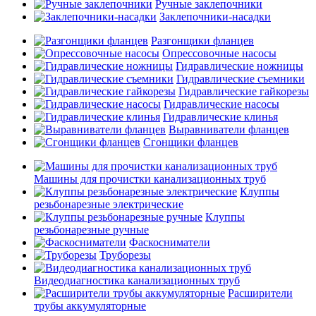
Ручные заклепочники
Заклепочники-насадки
Разгонщики фланцев
Опрессовочные насосы
Гидравлические ножницы
Гидравлические съемники
Гидравлические гайкорезы
Гидравлические насосы
Гидравлические клинья
Выравниватели фланцев
Сгонщики фланцев
Машины для прочистки канализационных труб
Клуппы
резьбонарезные электрические
Клуппы
резьбонарезные ручные
Фаскосниматели
Труборезы
Видеодиагностика канализационных труб
Расширители
трубы аккумуляторные