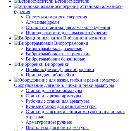
Бетоносмесители
Установки алмазного
бурения
Системы алмазного сверления
Алмазные дрели
Стойки и станины для алмазного бурения
Принадлежности для алмазного бурения
Вибрационные катки
Вибротрамбовки
Вибротрамбовки дизельные
Вибротрамбовки электрические
Вибротрамбовки бензиновые
Виброрейки
Профиль (лезвие) для виброрейки
Привод для виброрейки
Оборудование для вязки, гибки и резки арматуры
Станки для гибки арматуры
Станки для резки арматуры
Рубочные станки для арматуры
Ручные станки для резки арматуры
Станки для выпрямления арматуры и правильно-
отрезные
Арматурогибы ручные
Пистолеты для вязки арматуры