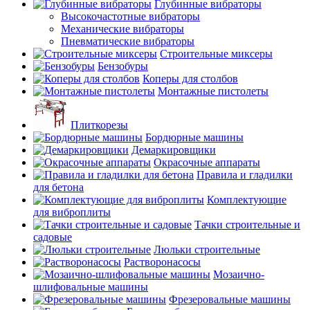
Глубинные вибраторы
Высокочастотные вибраторы
Механические вибраторы
Пневматические вибраторы
Строительные миксеры
Бензобуры
Коперы для столбов
Монтажные пистолеты
Плиткорезы
Бордюрные машины
Демаркировщики
Окрасочные аппараты
Правила и гладилки
для бетона
Комплектующие
для виброплиты
Тачки строительные и
садовые
Люльки строительные
Растворонасосы
Мозаично-
шлифовальные машины
Фрезеровальные машины