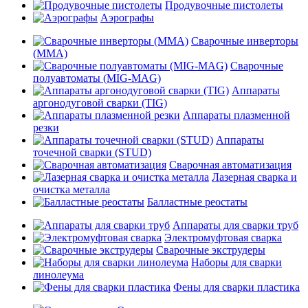
Продувочные пистолеты
Аэрографы
Сварочные инверторы
(MMA)
Сварочные
полуавтоматы (MIG-MAG)
Аппараты
аргонодуговой сварки (TIG)
Аппараты плазменной
резки
Аппараты
точечной сварки (STUD)
Сварочная автоматизация
Лазерная сварка и
очистка металла
Балластные реостаты
Аппараты для сварки труб
Электромуфтовая сварка
Сварочные экструдеры
Наборы для сварки
линолеума
Фены для сварки пластика