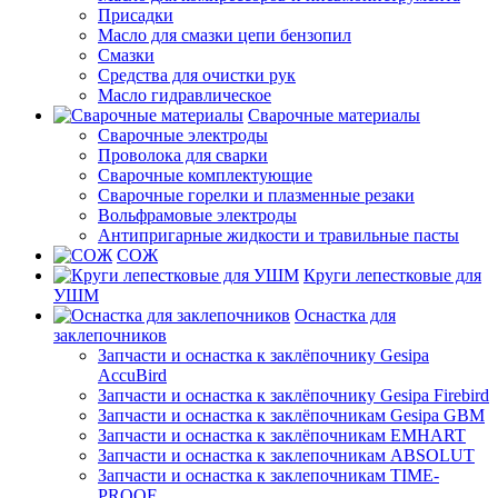
Присадки
Масло для смазки цепи бензопил
Смазки
Средства для очистки рук
Масло гидравлическое
Сварочные материалы
Сварочные электроды
Проволока для сварки
Сварочные комплектующие
Сварочные горелки и плазменные резаки
Вольфрамовые электроды
Антипригарные жидкости и травильные пасты
СОЖ
Круги лепестковые для
УШМ
Оснастка для
заклепочников
Запчасти и оснастка к заклёпочнику Gesipa
AccuBird
Запчасти и оснастка к заклёпочнику Gesipa Firebird
Запчасти и оснастка к заклёпочникам Gesipa GBM
Запчасти и оснастка к заклёпочникам EMHART
Запчасти и оснастка к заклепочникам ABSOLUT
Запчасти и оснастка к заклепочникам TIME-
PROOF