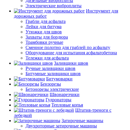
Дизельные виброплиты
Электрические виброплиты
Инструмент для
дорожных работ
Грабли для асфальта
Лейки для битума
Утюжки для швов
Захваты для бордюра
Трамбовки ручные
Сменное полотно для граблей по асфальту
Оборудование для испытания асфальтобетона
Тележки для асфальта
Заливщики швов
Ручные заливщики швов
Битумные заливщики швов
Битумоварки
Бензорезы
Бетонорезы электрические
Швонарезчики
Гудронаторы
Тепловые копья
Штатив-треноги с
лебедкой
Затирочные машины
Двухроторные затирочные машины