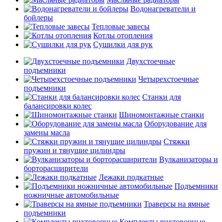
Водонагреватели и
бойлеры
Тепловые завесы
Котлы отопления
Сушилки для рук
Двухстоечные
подъемники
Четырехстоечные
подъемники
Станки для
балансировки колес
Шиномонтажные станки
Оборудование для
замены масла
Стяжки
пружин и тянущие цилиндры
Вулканизаторы и
борторасширители
Лежаки подкатные
Подъемники
ножничные автомобильные
Траверсы на ямные
подъемники
Комплекты рихтовочные