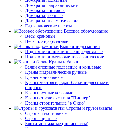
Домкраты подкатные
Домкраты гидравлические
Домкраты винтовые
Домкраты реечные
Домкраты пневматические
Гидравлические насосы
Весовое оборудование
Весы крановые
Весы платформенные
Вышки-подъемники
Подъемники ножничные передвижные
Подъемники мачтовые телескопические
Краны и балки
Балки опорные подвесные и концевые
Краны гидравлические ручные
Краны консольные
Краны мостовые, кран-балки подвесные и
опорные
Краны ручные козловые
Краны стреловые типа "Пионер"
Краны строительные "в Окно"
Стропы и грузозахваты
Стропы текстильные
Стропы цепные
Блоки монтажные (полиспасты)