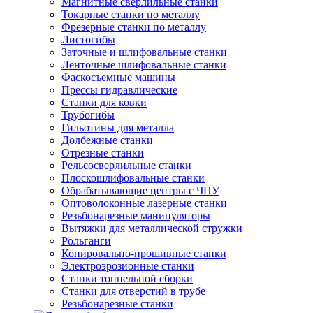
Магнитные сверлильные станки
Токарные станки по металлу
Фрезерные станки по металлу
Листогибы
Заточные и шлифовальные станки
Ленточные шлифовальные станки
Фаскосъемные машины
Прессы гидравлические
Станки для ковки
Трубогибы
Гильотины для металла
Долбежные станки
Отрезные станки
Рельсосверлильные станки
Плоскошлифовальные станки
Обрабатывающие центры с ЧПУ
Оптоволоконные лазерные станки
Резьбонарезные манипуляторы
Вытяжки для металлической стружки
Рольганги
Копировально-прошивные станки
Электроэрозионные станки
Станки тоннельной сборки
Станки для отверстий в трубе
Резьбонарезные станки