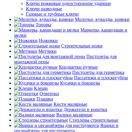
Ключи рожковые односторонние ударные
Ключи разводные
Газовые и трубные ключи
Молотки, кувалды, киянки
Топоры
Маркеры, карандаши и
мелки
Ножовки
Строительные ножи
Метчики
Пистолеты для
монтажной пены
Кордщетки ручные
Пистолеты для герметика
Пассатижи и плоскогубцы
Кусачки и бокорезы
Клещи
Отвертки
Плашки
Кисти малярные
Держатели и воротки
Валики малярные
Степлеры строительные
Ящики и
органайзеры для инструмента