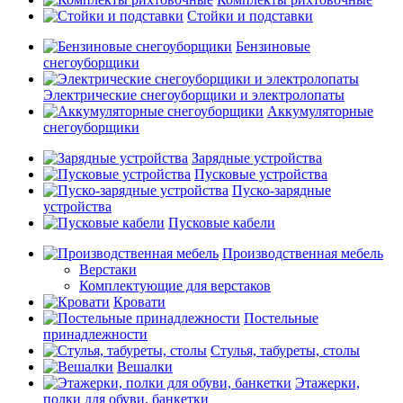
Стойки и подставки
Бензиновые
снегоуборщики
Электрические снегоуборщики и электролопаты
Аккумуляторные
снегоуборщики
Зарядные устройства
Пусковые устройства
Пуско-зарядные
устройства
Пусковые кабели
Производственная мебель
Верстаки
Комплектующие для верстаков
Кровати
Постельные
принадлежности
Стулья, табуреты, столы
Вешалки
Этажерки,
полки для обуви, банкетки