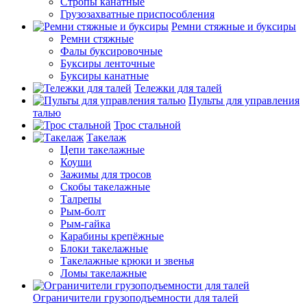
Стропы канатные
Грузозахватные приспособления
Ремни стяжные и буксиры
Ремни стяжные
Фалы буксировочные
Буксиры ленточные
Буксиры канатные
Тележки для талей
Пульты для управления
талью
Трос стальной
Такелаж
Цепи такелажные
Коуши
Зажимы для тросов
Скобы такелажные
Талрепы
Рым-болт
Рым-гайка
Карабины крепёжные
Блоки такелажные
Такелажные крюки и звенья
Ломы такелажные
Ограничители грузоподъемности для талей