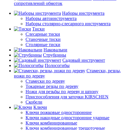
сопротивлений обмоток
Наборы инструмента
Наборы автоинструмента
Наборы столярно-слесарного инструмента
Тиски
Слесарные тиски
Станочные тиски
Столярные тиски
Наковальни
Струбцины
Садовый инструмент
Полосогибы
Стамески, резцы,
ножи по дереву
Стамески по дереву
Токарные резцы по дереву
Ножи для резьбы по дереву и шпону
Приспособления для заточки KIRSCHEN
Скобели
Ключи
Ключи рожковые односторонние
Ключи накидные односторонние ударные
Ключи комбинированные
Ключи комбинированные трещоточные