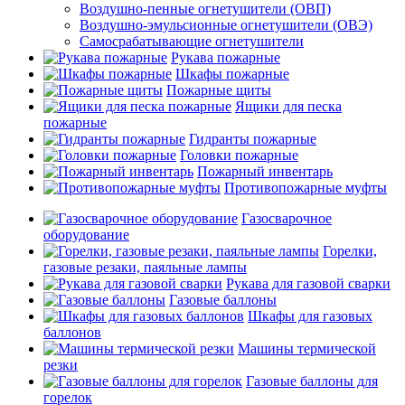
Воздушно-пенные огнетушители (ОВП)
Воздушно-эмульсионные огнетушители (ОВЭ)
Самосрабатывающие огнетушители
Рукава пожарные
Шкафы пожарные
Пожарные щиты
Ящики для песка
пожарные
Гидранты пожарные
Головки пожарные
Пожарный инвентарь
Противопожарные муфты
Газосварочное
оборудование
Горелки,
газовые резаки, паяльные лампы
Рукава для газовой сварки
Газовые баллоны
Шкафы для газовых
баллонов
Машины термической
резки
Газовые баллоны для
горелок