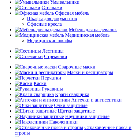
Умывальники
Стеллажи
Офисная мебель
Шкафы для документов
Офисные кресла
Мебель для раздевалок
Медицинская мебель
Медицинские шкафы
Лестницы
Стремянки
Сварочные маски
Маски и респираторы
Перчатки
Каски
Рукавицы
Краги сварщика
Аптечки и антисептики
Очки защитные
Щитки защитные
Наушники защитные
Наколенники
Страховочные пояса и
стропы