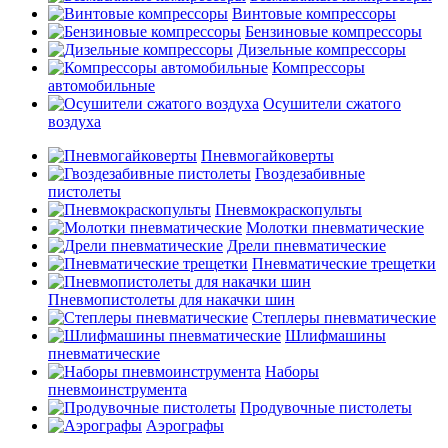
Винтовые компрессоры
Бензиновые компрессоры
Дизельные компрессоры
Компрессоры
автомобильные
Осушители сжатого
воздуха
Пневмогайковерты
Гвоздезабивные
пистолеты
Пневмокраскопульты
Молотки пневматические
Дрели пневматические
Пневматические трещетки
Пневмопистолеты для накачки шин
Степлеры пневматические
Шлифмашины
пневматические
Наборы
пневмоинструмента
Продувочные пистолеты
Аэрографы