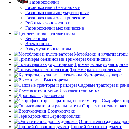
Газонокосилки
Газонокосилки бензиновые
Газонокосилки аккумуляторные
Газонокосилки электрические
Роботы-газонокосилки
Газонокосилки механические
Цепные пилы
Бензопилы
Электропилы
Аккумуляторные пилы
Мотоблоки и культиваторы
Триммеры бензиновые
Триммеры аккумуляторные
Триммеры электрические
Кусторезы, сучкорезы,
Высоторезы
Садовые тракторы и рай
Измельчители веток
Дровоколы
Скарификатор
Опрыскиватели и расп
Воздуходувки
Зернодробилки
Очистители садовых до
Прочий бензоинструмент