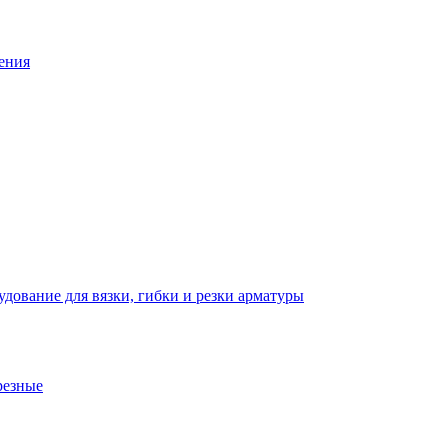
ения
дование для вязки, гибки и резки арматуры
резные