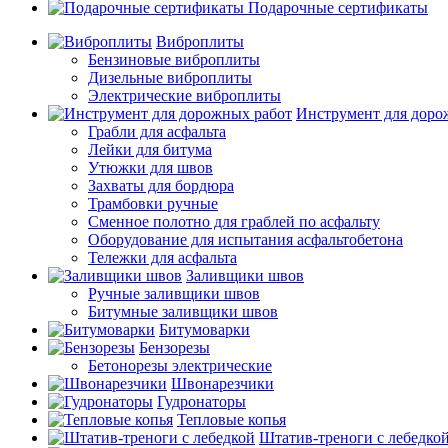
Подарочные сертификаты
Виброплиты
Бензиновые виброплиты
Дизельные виброплиты
Электрические виброплиты
Инструмент для доро
Грабли для асфальта
Лейки для битума
Утюжки для швов
Захваты для бордюра
Трамбовки ручные
Сменное полотно для граблей по асфальту
Оборудование для испытания асфальтобетона
Тележки для асфальта
Заливщики швов
Ручные заливщики швов
Битумные заливщики швов
Битумоварки
Бензорезы
Бетонорезы электрические
Швонарезчики
Гудронаторы
Тепловые копья
Штатив-треноги с лебедко