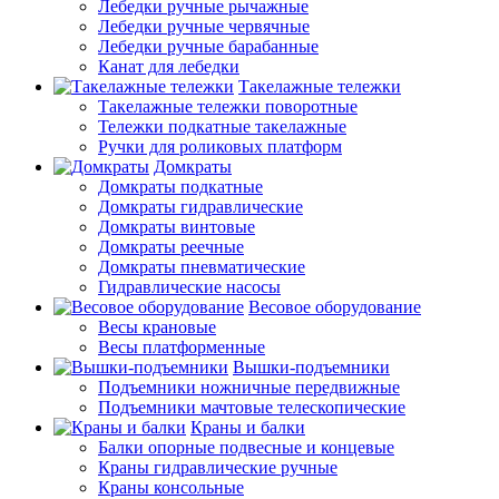
Лебедки ручные рычажные
Лебедки ручные червячные
Лебедки ручные барабанные
Канат для лебедки
Такелажные тележки
Такелажные тележки поворотные
Тележки подкатные такелажные
Ручки для роликовых платформ
Домкраты
Домкраты подкатные
Домкраты гидравлические
Домкраты винтовые
Домкраты реечные
Домкраты пневматические
Гидравлические насосы
Весовое оборудование
Весы крановые
Весы платформенные
Вышки-подъемники
Подъемники ножничные передвижные
Подъемники мачтовые телескопические
Краны и балки
Балки опорные подвесные и концевые
Краны гидравлические ручные
Краны консольные