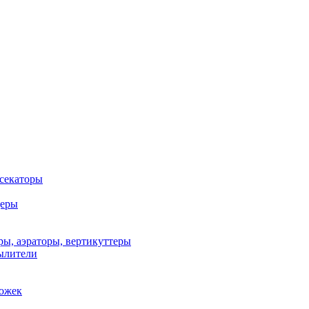
 секаторы
деры
ы, аэраторы, вертикуттеры
ылители
рожек