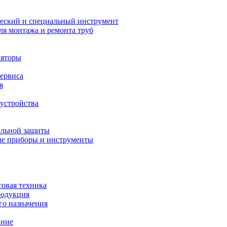
еский и специальный инструмент
ля монтажа и ремонта труб
ляторы
сервиса
я
устройства
альной защиты
е приборы и инструменты
товая техника
родукция
о назначения
ание