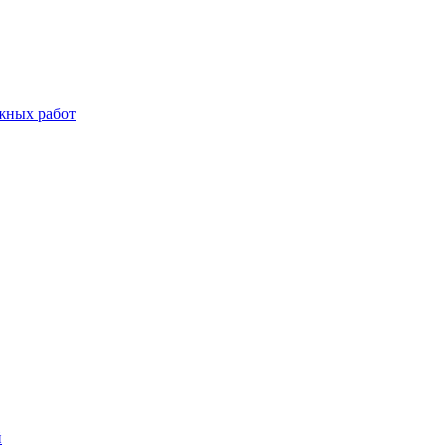
жных работ
й