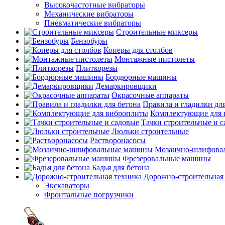
Высокочастотные вибраторы
Механические вибраторы
Пневматические вибраторы
Строительные миксеры
Бензобуры
Коперы для столбов
Монтажные пистолеты
Плиткорезы
Бордюрные машины
Демаркировщики
Окрасочные аппараты
Правила и гладилки для
Комплектующие для 
Тачки строительные и 
Люльки строительные
Растворонасосы
Мозаично-шлифова
Фрезеровальные машины
Бадья для бетона
Дорожно-строительная
Экскаваторы
Фронтальные погрузчики