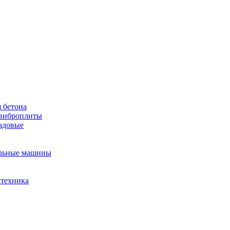
 бетона
виброплиты
садовые
льные машины
 техника