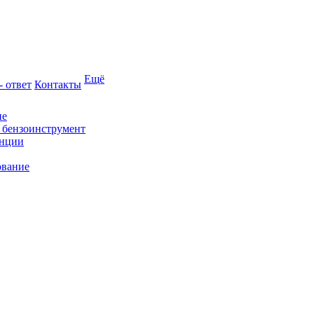
Ещё
- ответ
Контакты
ие
и бензоинструмент
анции
ование