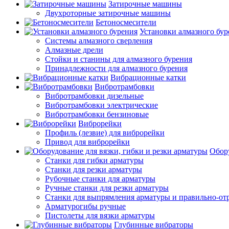
Затирочные машины
Двухроторные затирочные машины
Бетоносмесители
Установки алмазного бур
Системы алмазного сверления
Алмазные дрели
Стойки и станины для алмазного бурения
Принадлежности для алмазного бурения
Вибрационные катки
Вибротрамбовки
Вибротрамбовки дизельные
Вибротрамбовки электрические
Вибротрамбовки бензиновые
Виброрейки
Профиль (лезвие) для виброрейки
Привод для виброрейки
Обору
Станки для гибки арматуры
Станки для резки арматуры
Рубочные станки для арматуры
Ручные станки для резки арматуры
Станки для выпрямления арматуры и правильно-от
Арматурогибы ручные
Пистолеты для вязки арматуры
Глубинные вибраторы