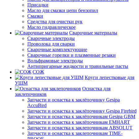
Присадки
Масло для смазки цепи бензопил
Смазки
Средства для очистки рук
Масло гидравлическое
Сварочные материалы
Сварочные электроды
Проволока для сварки
Сварочные комплектующие
Сварочные горелки и плазменные резаки
Вольфрамовые электроды
Антипригарные жидкости и травильные пасты
СОЖ
Круги лепестковые для
УШМ
Оснастка для
заклепочников
Запчасти и оснастка к заклёпочнику Gesipa
AccuBird
Запчасти и оснастка к заклёпочнику Gesipa Firebird
Запчасти и оснастка к заклёпочникам Gesipa GBM
Запчасти и оснастка к заклёпочникам EMHART
Запчасти и оснастка к заклепочникам ABSOLUT
Запчасти и оснастка к заклепочникам TIME-
PROOF