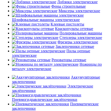
Лобзики электрические
Фены строительные
Миксеры электрические
Шлифовальные машины электрические
Клеевые пистолеты
Краскопульты сетевые
Полировальные машины
Степлеры электрические
Фрезеры электрические
Заклепочники сетевые
Пилы цепные
электрические
Реноваторы сетевые
Ножницы по
металлу электрические
Аккумуляторные
заклепочники
Электрические
заклёпочники
Пневмогидравлические заклёпочники
Пневматические
заклепочники