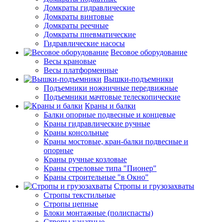
Домкраты гидравлические
Домкраты винтовые
Домкраты реечные
Домкраты пневматические
Гидравлические насосы
Весовое оборудование
Весы крановые
Весы платформенные
Вышки-подъемники
Подъемники ножничные передвижные
Подъемники мачтовые телескопические
Краны и балки
Балки опорные подвесные и концевые
Краны гидравлические ручные
Краны консольные
Краны мостовые, кран-балки подвесные и
опорные
Краны ручные козловые
Краны стреловые типа "Пионер"
Краны строительные "в Окно"
Стропы и грузозахваты
Стропы текстильные
Стропы цепные
Блоки монтажные (полиспасты)
Стропы канатные