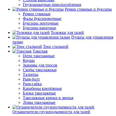
Грузозахватные приспособления
Ремни стяжные и буксиры
Ремни стяжные
Фалы буксировочные
Буксиры ленточные
Буксиры канатные
Тележки для талей
Пульты для управления
талью
Трос стальной
Такелаж
Цепи такелажные
Коуши
Зажимы для тросов
Скобы такелажные
Талрепы
Рым-болт
Рым-гайка
Карабины крепёжные
Блоки такелажные
Такелажные крюки и звенья
Ломы такелажные
Ограничители грузоподъемности для талей