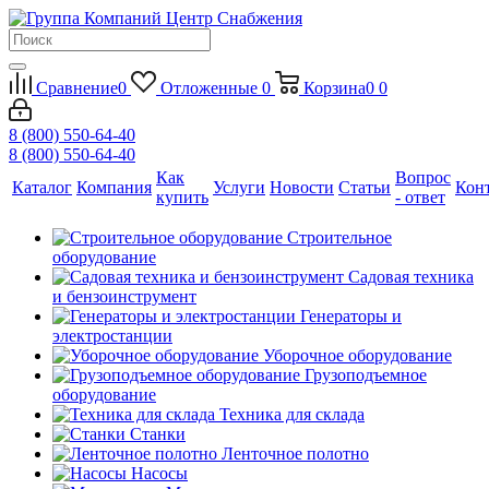
Сравнение
0
Отложенные
0
Корзина
0
0
8 (800) 550-64-40
8 (800) 550-64-40
Как
Вопрос
Каталог
Компания
Услуги
Новости
Статьи
Кон
купить
- ответ
Строительное
оборудование
Садовая техника
и бензоинструмент
Генераторы и
электростанции
Уборочное оборудование
Грузоподъемное
оборудование
Техника для склада
Станки
Ленточное полотно
Насосы