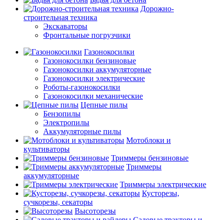
Дорожно-
строительная техника
Экскаваторы
Фронтальные погрузчики
Газонокосилки
Газонокосилки бензиновые
Газонокосилки аккумуляторные
Газонокосилки электрические
Роботы-газонокосилки
Газонокосилки механические
Цепные пилы
Бензопилы
Электропилы
Аккумуляторные пилы
Мотоблоки и
культиваторы
Триммеры бензиновые
Триммеры
аккумуляторные
Триммеры электрические
Кусторезы,
сучкорезы, секаторы
Высоторезы
Садовые тракторы и