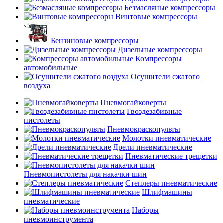
Безмасляные компрессоры
Винтовые компрессоры
Бензиновые компрессоры
Дизельные компрессоры
Компрессоры
автомобильные
Осушители сжатого
воздуха
Пневмогайковерты
Гвоздезабивные
пистолеты
Пневмокраскопульты
Молотки пневматические
Дрели пневматические
Пневматические трещетки
Пневмопистолеты для накачки шин
Степлеры пневматические
Шлифмашины
пневматические
Наборы
пневмоинструмента