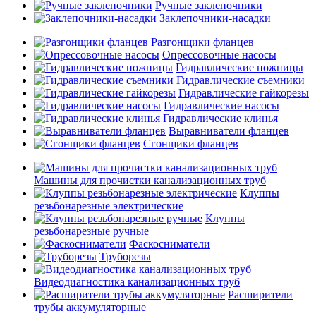
Ручные заклепочники
Заклепочники-насадки
Разгонщики фланцев
Опрессовочные насосы
Гидравлические ножницы
Гидравлические съемники
Гидравлические гайкорезы
Гидравлические насосы
Гидравлические клинья
Выравниватели фланцев
Сгонщики фланцев
Машины для прочистки канализационных труб
Клуппы
резьбонарезные электрические
Клуппы
резьбонарезные ручные
Фаскосниматели
Труборезы
Видеодиагностика канализационных труб
Расширители
трубы аккумуляторные