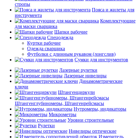
стропы
Пояса и жилеты для
инструмента
Комплектующие
для маски сварщика
Шапки рабочие
Спецодежда
Куртки рабочие
Одежда сварщика
Футболки с длинным рукавом (лонгслив)
Сумки для инструментов
Лазерные рулетки
Лазерные нивелиры
Динамометрические
ключи
Штангенциркули
Штангенглубиномеры, Штангенрейсмасы
Нутромеры, индикаторы
Микрометры
Уровни строительные
Рулетки
Нивелиры оптические
Измеритель