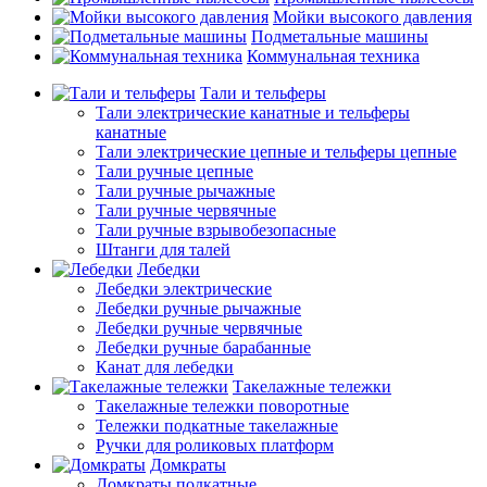
Мойки высокого давления
Подметальные машины
Коммунальная техника
Тали и тельферы
Тали электрические канатные и тельферы
канатные
Тали электрические цепные и тельферы цепные
Тали ручные цепные
Тали ручные рычажные
Тали ручные червячные
Тали ручные взрывобезопасные
Штанги для талей
Лебедки
Лебедки электрические
Лебедки ручные рычажные
Лебедки ручные червячные
Лебедки ручные барабанные
Канат для лебедки
Такелажные тележки
Такелажные тележки поворотные
Тележки подкатные такелажные
Ручки для роликовых платформ
Домкраты
Домкраты подкатные