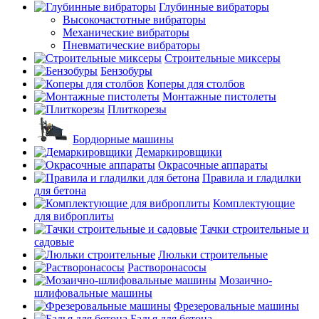
Глубинные вибраторы
Высокочастотные вибраторы
Механические вибраторы
Пневматические вибраторы
Строительные миксеры
Бензобуры
Коперы для столбов
Монтажные пистолеты
Плиткорезы
Бордюрные машины
Демаркировщики
Окрасочные аппараты
Правила и гладилки
для бетона
Комплектующие
для виброплиты
Тачки строительные и
садовые
Люльки строительные
Растворонасосы
Мозаично-
шлифовальные машины
Фрезеровальные машины
Бадья для бетона