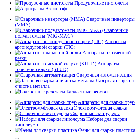
Продувочные пистолеты
Аэрографы
Сварочные инверторы
(MMA)
Сварочные
полуавтоматы (MIG-MAG)
Аппараты
аргонодуговой сварки (TIG)
Аппараты плазменной
резки
Аппараты
точечной сварки (STUD)
Сварочная автоматизация
Лазерная сварка и
очистка металла
Балластные реостаты
Аппараты для сварки труб
Электромуфтовая сварка
Сварочные экструдеры
Наборы для сварки
линолеума
Фены для сварки пластика