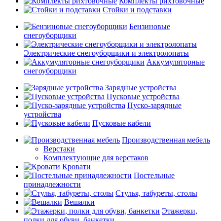
Комплекты рихтовочные
Стойки и подставки
Бензиновые
снегоуборщики
Электрические снегоуборщики и электролопаты
Аккумуляторные
снегоуборщики
Зарядные устройства
Пусковые устройства
Пуско-зарядные
устройства
Пусковые кабели
Производственная мебель
Верстаки
Комплектующие для верстаков
Кровати
Постельные
принадлежности
Стулья, табуреты, столы
Вешалки
Этажерки,
полки для обуви, банкетки