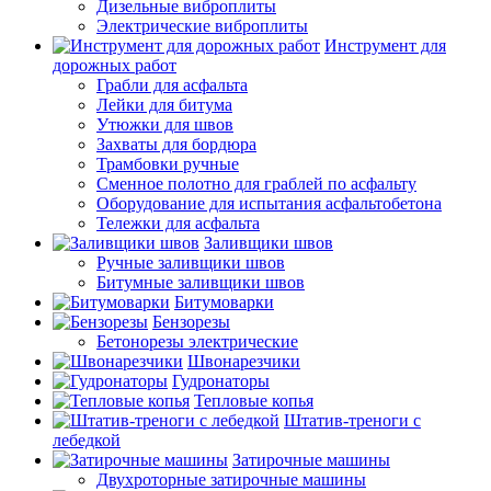
Дизельные виброплиты
Электрические виброплиты
Инструмент для
дорожных работ
Грабли для асфальта
Лейки для битума
Утюжки для швов
Захваты для бордюра
Трамбовки ручные
Сменное полотно для граблей по асфальту
Оборудование для испытания асфальтобетона
Тележки для асфальта
Заливщики швов
Ручные заливщики швов
Битумные заливщики швов
Битумоварки
Бензорезы
Бетонорезы электрические
Швонарезчики
Гудронаторы
Тепловые копья
Штатив-треноги с
лебедкой
Затирочные машины
Двухроторные затирочные машины