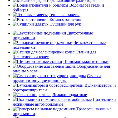
Масляные радиаторы
Водонагреватели и
бойлеры
Тепловые завесы
Котлы отопления
Сушилки для рук
Двухстоечные
подъемники
Четырехстоечные
подъемники
Станки для
балансировки колес
Шиномонтажные станки
Оборудование для
замены масла
Стяжки
пружин и тянущие цилиндры
Вулканизаторы и
борторасширители
Лежаки подкатные
Подъемники
ножничные автомобильные
Траверсы на ямные
подъемники