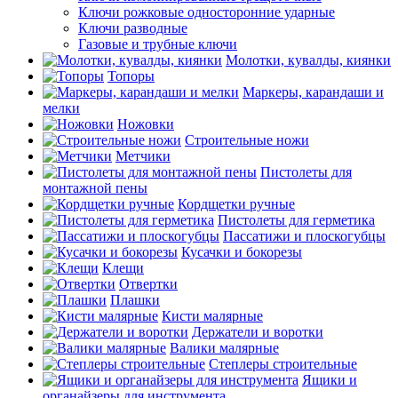
Ключи рожковые односторонние ударные
Ключи разводные
Газовые и трубные ключи
Молотки, кувалды, киянки
Топоры
Маркеры, карандаши и
мелки
Ножовки
Строительные ножи
Метчики
Пистолеты для
монтажной пены
Кордщетки ручные
Пистолеты для герметика
Пассатижи и плоскогубцы
Кусачки и бокорезы
Клещи
Отвертки
Плашки
Кисти малярные
Держатели и воротки
Валики малярные
Степлеры строительные
Ящики и
органайзеры для инструмента