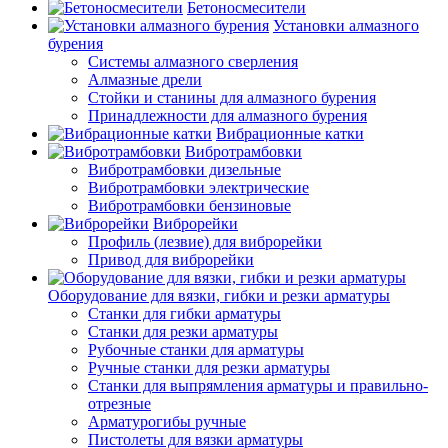
Бетоносмесители
Установки алмазного
бурения
Системы алмазного сверления
Алмазные дрели
Стойки и станины для алмазного бурения
Принадлежности для алмазного бурения
Вибрационные катки
Вибротрамбовки
Вибротрамбовки дизельные
Вибротрамбовки электрические
Вибротрамбовки бензиновые
Виброрейки
Профиль (лезвие) для виброрейки
Привод для виброрейки
Оборудование для вязки, гибки и резки арматуры
Станки для гибки арматуры
Станки для резки арматуры
Рубочные станки для арматуры
Ручные станки для резки арматуры
Станки для выпрямления арматуры и правильно-
отрезные
Арматурогибы ручные
Пистолеты для вязки арматуры