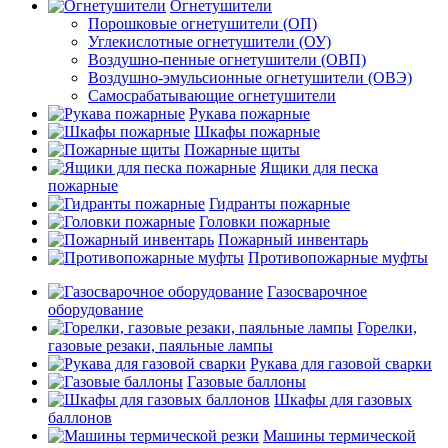
Огнетушители
Порошковые огнетушители (ОП)
Углекислотные огнетушители (ОУ)
Воздушно-пенные огнетушители (ОВП)
Воздушно-эмульсионные огнетушители (ОВЭ)
Самосрабатывающие огнетушители
Рукава пожарные
Шкафы пожарные
Пожарные щиты
Ящики для песка
пожарные
Гидранты пожарные
Головки пожарные
Пожарный инвентарь
Противопожарные муфты
Газосварочное
оборудование
Горелки,
газовые резаки, паяльные лампы
Рукава для газовой сварки
Газовые баллоны
Шкафы для газовых
баллонов
Машины термической