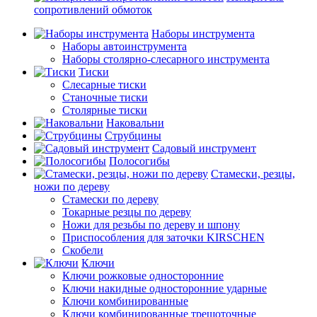
сопротивлений обмоток
Наборы инструмента
Наборы автоинструмента
Наборы столярно-слесарного инструмента
Тиски
Слесарные тиски
Станочные тиски
Столярные тиски
Наковальни
Струбцины
Садовый инструмент
Полосогибы
Стамески, резцы,
ножи по дереву
Стамески по дереву
Токарные резцы по дереву
Ножи для резьбы по дереву и шпону
Приспособления для заточки KIRSCHEN
Скобели
Ключи
Ключи рожковые односторонние
Ключи накидные односторонние ударные
Ключи комбинированные
Ключи комбинированные трещоточные