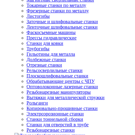
Токарные станки по металлу
Фрезерные станки по металлу
Листогибы
Заточные и шлифовальные станки
Ленточные шлифовальные станки
Фаскосъемные машины
Прессы гидравлические
Станки для ковки
Трубогибы
Гильотины для металла
Долбежные станки
Отрезные станки
Рельсосверлильные станки
Плоскошлифовальные станки
Обрабатывающие центры с ЧПУ
Оптоволоконные лазерные станки
Резьбонарезные манипуляторы
Вытяжки для металлической стружки
Рольганги
Копировально-прошивные станки
Электроэрозионные станки
Станки тоннельной сборки
Станки для отверстий в трубе
Резьбонарезные станки