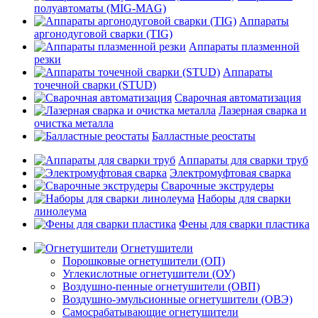
полуавтоматы (MIG-MAG)
Аппараты
аргонодуговой сварки (TIG)
Аппараты плазменной
резки
Аппараты
точечной сварки (STUD)
Сварочная автоматизация
Лазерная сварка и
очистка металла
Балластные реостаты
Аппараты для сварки труб
Электромуфтовая сварка
Сварочные экструдеры
Наборы для сварки
линолеума
Фены для сварки пластика
Огнетушители
Порошковые огнетушители (ОП)
Углекислотные огнетушители (ОУ)
Воздушно-пенные огнетушители (ОВП)
Воздушно-эмульсионные огнетушители (ОВЭ)
Самосрабатывающие огнетушители