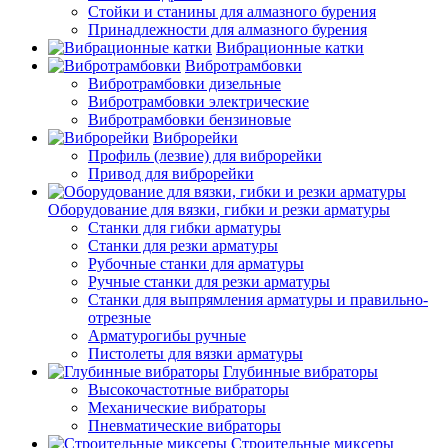
Стойки и станины для алмазного бурения
Принадлежности для алмазного бурения
Вибрационные катки
Вибротрамбовки
Вибротрамбовки дизельные
Вибротрамбовки электрические
Вибротрамбовки бензиновые
Виброрейки
Профиль (лезвие) для виброрейки
Привод для виброрейки
Оборудование для вязки, гибки и резки арматуры
Станки для гибки арматуры
Станки для резки арматуры
Рубочные станки для арматуры
Ручные станки для резки арматуры
Станки для выпрямления арматуры и правильно-
отрезные
Арматурогибы ручные
Пистолеты для вязки арматуры
Глубинные вибраторы
Высокочастотные вибраторы
Механические вибраторы
Пневматические вибраторы
Строительные миксеры