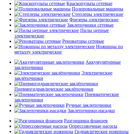
Краскопульты сетевые
Полировальные машины
Степлеры электрические
Фрезеры электрические
Заклепочники сетевые
Пилы цепные
электрические
Реноваторы сетевые
Ножницы по
металлу электрические
Аккумуляторные
заклепочники
Электрические
заклёпочники
Пневмогидравлические заклёпочники
Пневматические
заклепочники
Ручные заклепочники
Заклепочники-насадки
Разгонщики фланцев
Опрессовочные насосы
Гидравлические ножницы