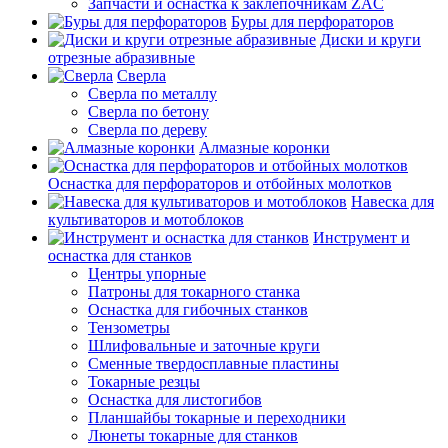
Запчасти и оснастка к заклепочникам ZAC
Буры для перфораторов
Диски и круги
отрезные абразивные
Сверла
Сверла по металлу
Сверла по бетону
Сверла по дереву
Алмазные коронки
Оснастка для перфораторов и отбойных молотков
Навеска для
культиваторов и мотоблоков
Инструмент и
оснастка для станков
Центры упорные
Патроны для токарного станка
Оснастка для гибочных станков
Тензометры
Шлифовальные и заточные круги
Сменные твердосплавные пластины
Токарные резцы
Оснастка для листогибов
Планшайбы токарные и переходники
Люнеты токарные для станков