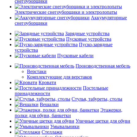
снегоуборщики
Электрические снегоуборщики и электролопаты
Аккумуляторные
снегоуборщики
Зарядные устройства
Пусковые устройства
Пуско-зарядные
устройства
Пусковые кабели
Производственная мебель
Верстаки
Комплектующие для верстаков
Кровати
Постельные
принадлежности
Стулья, табуреты, столы
Вешалки
Этажерки,
полки для обуви, банкетки
Уличные щетки для обуви
Умывальники
Стеллажи