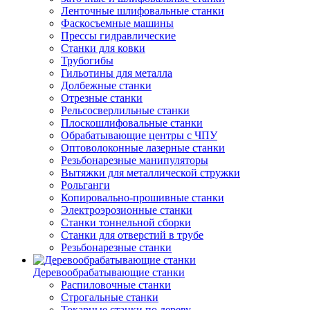
Ленточные шлифовальные станки
Фаскосъемные машины
Прессы гидравлические
Станки для ковки
Трубогибы
Гильотины для металла
Долбежные станки
Отрезные станки
Рельсосверлильные станки
Плоскошлифовальные станки
Обрабатывающие центры с ЧПУ
Оптоволоконные лазерные станки
Резьбонарезные манипуляторы
Вытяжки для металлической стружки
Рольганги
Копировально-прошивные станки
Электроэрозионные станки
Станки тоннельной сборки
Станки для отверстий в трубе
Резьбонарезные станки
Деревообрабатывающие станки
Распиловочные станки
Строгальные станки
Токарные станки по дереву