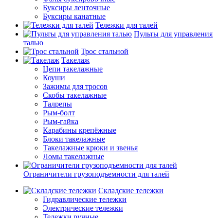
Буксиры ленточные
Буксиры канатные
Тележки для талей
Пульты для управления
талью
Трос стальной
Такелаж
Цепи такелажные
Коуши
Зажимы для тросов
Скобы такелажные
Талрепы
Рым-болт
Рым-гайка
Карабины крепёжные
Блоки такелажные
Такелажные крюки и звенья
Ломы такелажные
Ограничители грузоподъемности для талей
Складские тележки
Гидравлические тележки
Электрические тележки
Тележки ручные