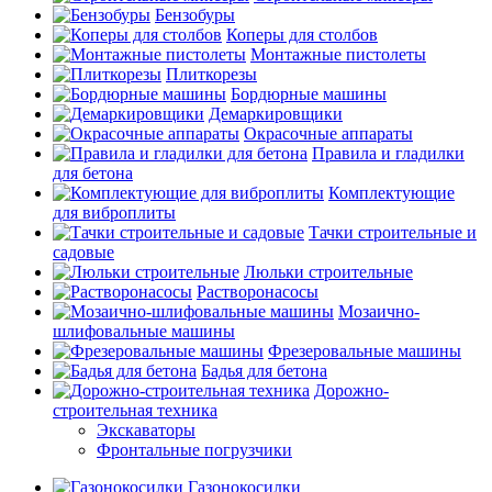
Бензобуры
Коперы для столбов
Монтажные пистолеты
Плиткорезы
Бордюрные машины
Демаркировщики
Окрасочные аппараты
Правила и гладилки
для бетона
Комплектующие
для виброплиты
Тачки строительные и
садовые
Люльки строительные
Растворонасосы
Мозаично-
шлифовальные машины
Фрезеровальные машины
Бадья для бетона
Дорожно-
строительная техника
Экскаваторы
Фронтальные погрузчики
Газонокосилки