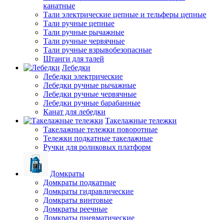
канатные
Тали электрические цепные и тельферы цепные
Тали ручные цепные
Тали ручные рычажные
Тали ручные червячные
Тали ручные взрывобезопасные
Штанги для талей
Лебедки
Лебедки электрические
Лебедки ручные рычажные
Лебедки ручные червячные
Лебедки ручные барабанные
Канат для лебедки
Такелажные тележки
Такелажные тележки поворотные
Тележки подкатные такелажные
Ручки для роликовых платформ
Домкраты
Домкраты подкатные
Домкраты гидравлические
Домкраты винтовые
Домкраты реечные
Домкраты пневматические