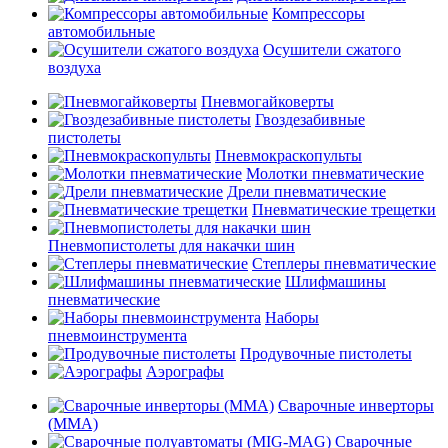
Компрессоры
автомобильные
Осушители сжатого
воздуха
Пневмогайковерты
Гвоздезабивные
пистолеты
Пневмокраскопульты
Молотки пневматические
Дрели пневматические
Пневматические трещетки
Пневмопистолеты для накачки шин
Степлеры пневматические
Шлифмашины
пневматические
Наборы
пневмоинструмента
Продувочные пистолеты
Аэрографы
Сварочные инверторы
(MMA)
Сварочные