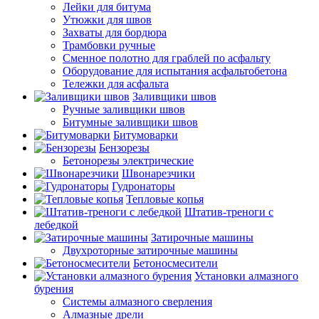
Лейки для битума
Утюжки для швов
Захваты для бордюра
Трамбовки ручные
Сменное полотно для граблей по асфальту
Оборудование для испытания асфальтобетона
Тележки для асфальта
Заливщики швов
Ручные заливщики швов
Битумные заливщики швов
Битумоварки
Бензорезы
Бетонорезы электрические
Швонарезчики
Гудронаторы
Тепловые копья
Штатив-треноги с
лебедкой
Затирочные машины
Двухроторные затирочные машины
Бетоносмесители
Установки алмазного
бурения
Системы алмазного сверления
Алмазные дрели