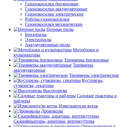
Газонокосилки бензиновые
Газонокосилки аккумуляторные
Газонокосилки электрические
Роботы-газонокосилки
Газонокосилки механические
Цепные пилы
Бензопилы
Электропилы
Аккумуляторные пилы
Мотоблоки и
культиваторы
Триммеры бензиновые
Триммеры
аккумуляторные
Триммеры электрические
Кусторезы,
сучкорезы, секаторы
Высоторезы
Садовые тракторы и
райдеры
Измельчители веток
Дровоколы
Скарификаторы, аэраторы, вертикуттеры
Опрыскиватели и