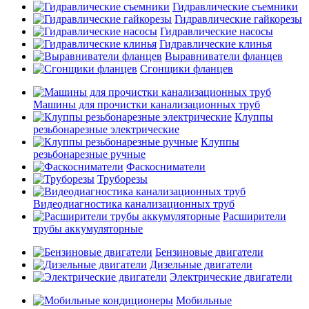
Гидравлические съемники
Гидравлические гайкорезы
Гидравлические насосы
Гидравлические клинья
Выравниватели фланцев
Сгонщики фланцев
Машины для прочистки канализационных труб
Клуппы
резьбонарезные электрические
Клуппы
резьбонарезные ручные
Фаскосниматели
Труборезы
Видеодиагностика канализационных труб
Расширители
трубы аккумуляторные
Бензиновые двигатели
Дизельные двигатели
Электрические двигатели
Мобильные