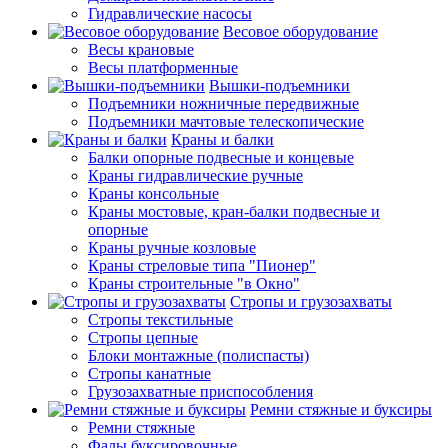
Гидравлические насосы
Весовое оборудование
Весы крановые
Весы платформенные
Вышки-подъемники
Подъемники ножничные передвижные
Подъемники мачтовые телескопические
Краны и балки
Балки опорные подвесные и концевые
Краны гидравлические ручные
Краны консольные
Краны мостовые, кран-балки подвесные и
опорные
Краны ручные козловые
Краны стреловые типа "Пионер"
Краны строительные "в Окно"
Стропы и грузозахваты
Стропы текстильные
Стропы цепные
Блоки монтажные (полиспасты)
Стропы канатные
Грузозахватные приспособления
Ремни стяжные и буксиры
Ремни стяжные
Фалы буксировочные