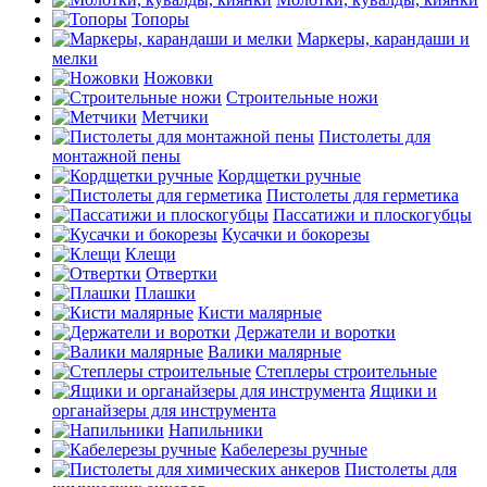
Топоры
Маркеры, карандаши и
мелки
Ножовки
Строительные ножи
Метчики
Пистолеты для
монтажной пены
Кордщетки ручные
Пистолеты для герметика
Пассатижи и плоскогубцы
Кусачки и бокорезы
Клещи
Отвертки
Плашки
Кисти малярные
Держатели и воротки
Валики малярные
Степлеры строительные
Ящики и
органайзеры для инструмента
Напильники
Кабелерезы ручные
Пистолеты для