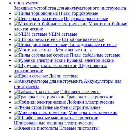
Зарядные устройства для аккумуляторного инструмента
Пилы торцовочные
Перфораторы сетевые
Молотки отбойные
электрические
УШМ сетевые
Штроборезы сетевые
Пилы дисковые сетевые
Монтажные пилы
Пилы сабельные сетевые
Рубанки электрические
Шуруповерты
электрические
Дрели сетевые
Аккумуляторы для
инструмента
Гайковерты сетевые
Граверы электрические
Лобзики электрические
Фены строительные
Миксеры электрические
Шлифовальные машины электрические
Клеевые пистолеты