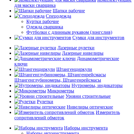
для маски сварщика
Шапки рабочие
Спецодежда
Куртки рабочие
Одежда сварщика
Футболки с длинным рукавом (лонгслив)
Сумки для инструментов
Лазерные рулетки
Лазерные нивелиры
Динамометрические
ключи
Штангенциркули
Штангенглубиномеры, Штангенрейсмасы
Нутромеры, индикаторы
Микрометры
Уровни строительные
Рулетки
Нивелиры оптические
Измеритель
сопротивлений обмоток
Наборы инструмента
Наборы автоинструмента