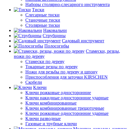
Наборы столярно-слесарного инструмента
Тиски
Слесарные тиски
Станочные тиски
Столярные тиски
Наковальни
Струбцины
Садовый инструмент
Полосогибы
Стамески, резцы,
ножи по дереву
Стамески по дереву
Токарные резцы по дереву
Ножи для резьбы по дереву и шпону
Приспособления для заточки KIRSCHEN
Скобели
Ключи
Ключи рожковые односторонние
Ключи накидные односторонние ударные
Ключи комбинированные
Ключи комбинированные трещоточные
Ключи рожковые односторонние ударные
Ключи разводные
Газовые и трубные ключи
Молотки, кувалды, киянки