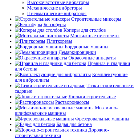
Высокочастотные вибраторы
Механические вибраторы
Пневматические вибраторы
Строительные миксеры
Бензобуры
Коперы для столбов
Монтажные пистолеты
Плиткорезы
Бордюрные машины
Демаркировщики
Окрасочные аппараты
Правила и гладилки
для бетона
Комплектующие
для виброплиты
Тачки строительные и
садовые
Люльки строительные
Растворонасосы
Мозаично-
шлифовальные машины
Фрезеровальные машины
Бадья для бетона
Дорожно-
строительная техника