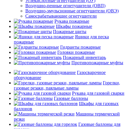
Углекислотные огнетушители (ОУ)
Воздушно-пенные огнетушители (ОВП)
Воздушно-эмульсионные огнетушители (ОВЭ)
Самосрабатывающие огнетушители
Рукава пожарные
Шкафы пожарные
Пожарные щиты
Ящики для песка
пожарные
Гидранты пожарные
Головки пожарные
Пожарный инвентарь
Противопожарные муфты
Газосварочное
оборудование
Горелки,
газовые резаки, паяльные лампы
Рукава для газовой сварки
Газовые баллоны
Шкафы для газовых
баллонов
Машины термической
резки
Газовые баллоны для