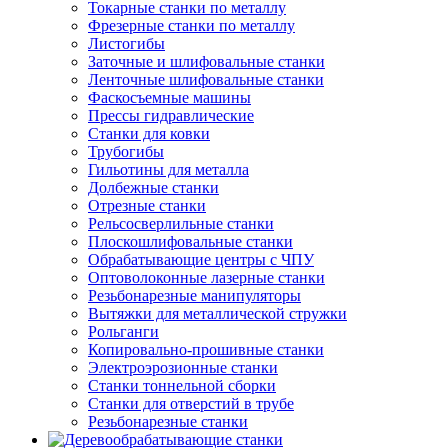
Токарные станки по металлу
Фрезерные станки по металлу
Листогибы
Заточные и шлифовальные станки
Ленточные шлифовальные станки
Фаскосъемные машины
Прессы гидравлические
Станки для ковки
Трубогибы
Гильотины для металла
Долбежные станки
Отрезные станки
Рельсосверлильные станки
Плоскошлифовальные станки
Обрабатывающие центры с ЧПУ
Оптоволоконные лазерные станки
Резьбонарезные манипуляторы
Вытяжки для металлической стружки
Рольганги
Копировально-прошивные станки
Электроэрозионные станки
Станки тоннельной сборки
Станки для отверстий в трубе
Резьбонарезные станки