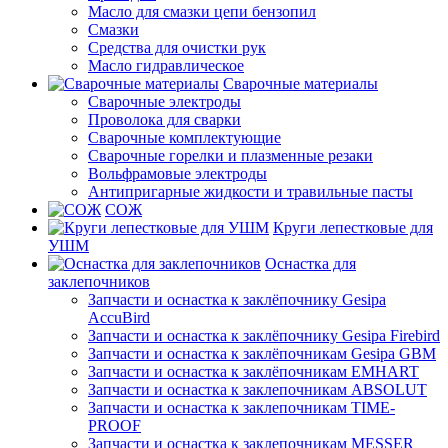
Масло для смазки цепи бензопил
Смазки
Средства для очистки рук
Масло гидравлическое
Сварочные материалы
Сварочные электроды
Проволока для сварки
Сварочные комплектующие
Сварочные горелки и плазменные резаки
Вольфрамовые электроды
Антипригарные жидкости и травильные пасты
СОЖ
Круги лепестковые для
УШМ
Оснастка для
заклепочников
Запчасти и оснастка к заклёпочнику Gesipa
AccuBird
Запчасти и оснастка к заклёпочнику Gesipa Firebird
Запчасти и оснастка к заклёпочникам Gesipa GBM
Запчасти и оснастка к заклёпочникам EMHART
Запчасти и оснастка к заклепочникам ABSOLUT
Запчасти и оснастка к заклепочникам TIME-
PROOF
Запчасти и оснастка к заклепочникам MESSER