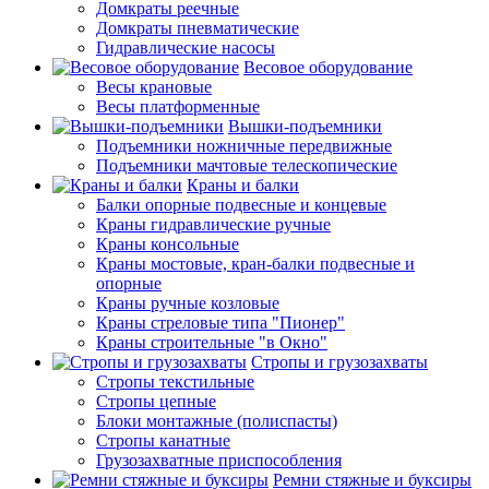
Домкраты реечные
Домкраты пневматические
Гидравлические насосы
Весовое оборудование
Весы крановые
Весы платформенные
Вышки-подъемники
Подъемники ножничные передвижные
Подъемники мачтовые телескопические
Краны и балки
Балки опорные подвесные и концевые
Краны гидравлические ручные
Краны консольные
Краны мостовые, кран-балки подвесные и
опорные
Краны ручные козловые
Краны стреловые типа "Пионер"
Краны строительные "в Окно"
Стропы и грузозахваты
Стропы текстильные
Стропы цепные
Блоки монтажные (полиспасты)
Стропы канатные
Грузозахватные приспособления
Ремни стяжные и буксиры