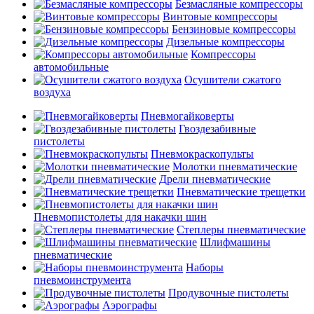
Безмасляные компрессоры
Винтовые компрессоры
Бензиновые компрессоры
Дизельные компрессоры
Компрессоры
автомобильные
Осушители сжатого
воздуха
Пневмогайковерты
Гвоздезабивные
пистолеты
Пневмокраскопульты
Молотки пневматические
Дрели пневматические
Пневматические трещетки
Пневмопистолеты для накачки шин
Степлеры пневматические
Шлифмашины
пневматические
Наборы
пневмоинструмента
Продувочные пистолеты
Аэрографы