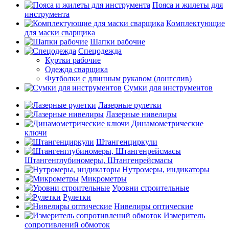
Пояса и жилеты для
инструмента
Комплектующие
для маски сварщика
Шапки рабочие
Спецодежда
Куртки рабочие
Одежда сварщика
Футболки с длинным рукавом (лонгслив)
Сумки для инструментов
Лазерные рулетки
Лазерные нивелиры
Динамометрические
ключи
Штангенциркули
Штангенглубиномеры, Штангенрейсмасы
Нутромеры, индикаторы
Микрометры
Уровни строительные
Рулетки
Нивелиры оптические
Измеритель
сопротивлений обмоток