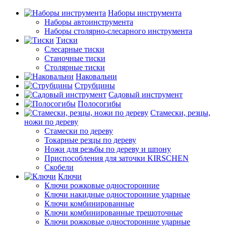
Наборы инструмента
Наборы автоинструмента
Наборы столярно-слесарного инструмента
Тиски
Слесарные тиски
Станочные тиски
Столярные тиски
Наковальни
Струбцины
Садовый инструмент
Полосогибы
Стамески, резцы,
ножи по дереву
Стамески по дереву
Токарные резцы по дереву
Ножи для резьбы по дереву и шпону
Приспособления для заточки KIRSCHEN
Скобели
Ключи
Ключи рожковые односторонние
Ключи накидные односторонние ударные
Ключи комбинированные
Ключи комбинированные трещоточные
Ключи рожковые односторонние ударные