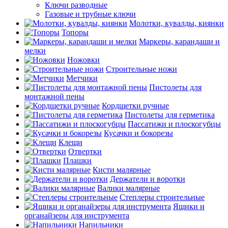
Ключи разводные
Газовые и трубные ключи
Молотки, кувалды, киянки
Топоры
Маркеры, карандаши и
мелки
Ножовки
Строительные ножи
Метчики
Пистолеты для
монтажной пены
Кордщетки ручные
Пистолеты для герметика
Пассатижи и плоскогубцы
Кусачки и бокорезы
Клещи
Отвертки
Плашки
Кисти малярные
Держатели и воротки
Валики малярные
Степлеры строительные
Ящики и
органайзеры для инструмента
Напильники