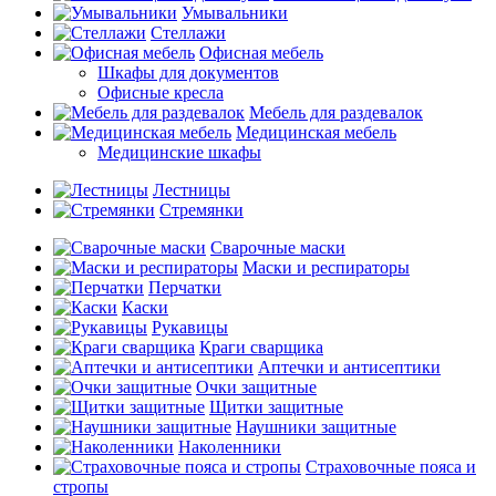
Умывальники
Стеллажи
Офисная мебель
Шкафы для документов
Офисные кресла
Мебель для раздевалок
Медицинская мебель
Медицинские шкафы
Лестницы
Стремянки
Сварочные маски
Маски и респираторы
Перчатки
Каски
Рукавицы
Краги сварщика
Аптечки и антисептики
Очки защитные
Щитки защитные
Наушники защитные
Наколенники
Страховочные пояса и
стропы