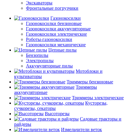
Экскаваторы
Фронтальные погрузчики
Газонокосилки
Газонокосилки бензиновые
Газонокосилки аккумуляторные
Газонокосилки электрические
Роботы-газонокосилки
Газонокосилки механические
Цепные пилы
Бензопилы
Электропилы
Аккумуляторные пилы
Мотоблоки и
культиваторы
Триммеры бензиновые
Триммеры
аккумуляторные
Триммеры электрические
Кусторезы,
сучкорезы, секаторы
Высоторезы
Садовые тракторы и
райдеры
Измельчители веток