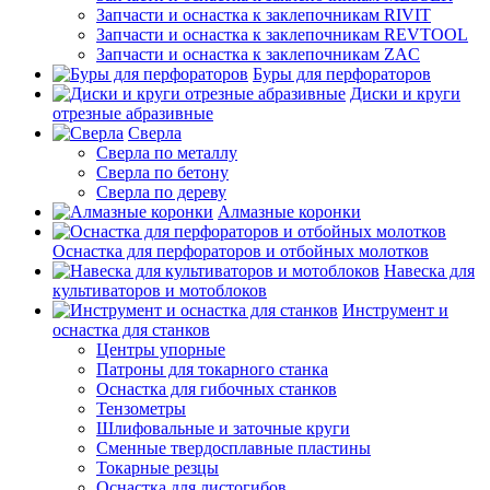
Запчасти и оснастка к заклепочникам RIVIT
Запчасти и оснастка к заклепочникам REVTOOL
Запчасти и оснастка к заклепочникам ZAC
Буры для перфораторов
Диски и круги
отрезные абразивные
Сверла
Сверла по металлу
Сверла по бетону
Сверла по дереву
Алмазные коронки
Оснастка для перфораторов и отбойных молотков
Навеска для
культиваторов и мотоблоков
Инструмент и
оснастка для станков
Центры упорные
Патроны для токарного станка
Оснастка для гибочных станков
Тензометры
Шлифовальные и заточные круги
Сменные твердосплавные пластины
Токарные резцы
Оснастка для листогибов