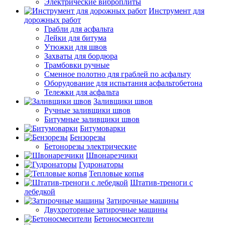
Электрические виброплиты
Инструмент для
дорожных работ
Грабли для асфальта
Лейки для битума
Утюжки для швов
Захваты для бордюра
Трамбовки ручные
Сменное полотно для граблей по асфальту
Оборудование для испытания асфальтобетона
Тележки для асфальта
Заливщики швов
Ручные заливщики швов
Битумные заливщики швов
Битумоварки
Бензорезы
Бетонорезы электрические
Швонарезчики
Гудронаторы
Тепловые копья
Штатив-треноги с
лебедкой
Затирочные машины
Двухроторные затирочные машины
Бетоносмесители