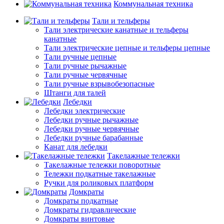
Коммунальная техника
Тали и тельферы
Тали электрические канатные и тельферы
канатные
Тали электрические цепные и тельферы цепные
Тали ручные цепные
Тали ручные рычажные
Тали ручные червячные
Тали ручные взрывобезопасные
Штанги для талей
Лебедки
Лебедки электрические
Лебедки ручные рычажные
Лебедки ручные червячные
Лебедки ручные барабанные
Канат для лебедки
Такелажные тележки
Такелажные тележки поворотные
Тележки подкатные такелажные
Ручки для роликовых платформ
Домкраты
Домкраты подкатные
Домкраты гидравлические
Домкраты винтовые