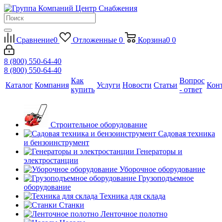
Сравнение
0
Отложенные
0
Корзина
0
0
8 (800) 550-64-40
8 (800) 550-64-40
Как
Вопрос
Каталог
Компания
Услуги
Новости
Статьи
Кон
купить
- ответ
Строительное оборудование
Садовая техника
и бензоинструмент
Генераторы и
электростанции
Уборочное оборудование
Грузоподъемное
оборудование
Техника для склада
Станки
Ленточное полотно