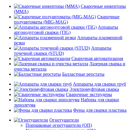
Сварочные инверторы
(MMA)
Сварочные
полуавтоматы (MIG-MAG)
Аппараты
аргонодуговой сварки (TIG)
Аппараты плазменной
резки
Аппараты
точечной сварки (STUD)
Сварочная автоматизация
Лазерная сварка и
очистка металла
Балластные реостаты
Аппараты для сварки труб
Электромуфтовая сварка
Сварочные экструдеры
Наборы для сварки
линолеума
Фены для сварки пластика
Огнетушители
Порошковые огнетушители (ОП)