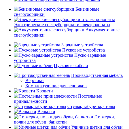
Бензиновые
снегоуборщики
Электрические снегоуборщики и электролопаты
Аккумуляторные
снегоуборщики
Зарядные устройства
Пусковые устройства
Пуско-зарядные
устройства
Пусковые кабели
Производственная мебель
Верстаки
Комплектующие для верстаков
Кровати
Постельные
принадлежности
Стулья, табуреты, столы
Вешалки
Этажерки,
полки для обуви, банкетки
Уличные щетки для обуви