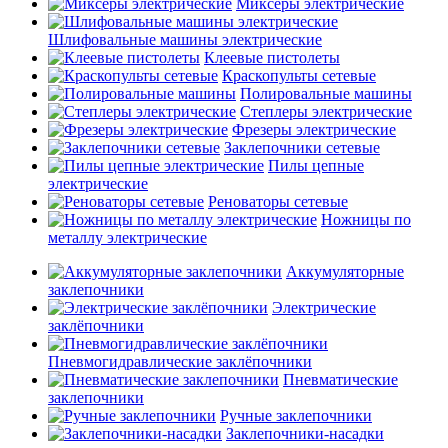
Миксеры электрические
Шлифовальные машины электрические
Клеевые пистолеты
Краскопульты сетевые
Полировальные машины
Степлеры электрические
Фрезеры электрические
Заклепочники сетевые
Пилы цепные
электрические
Реноваторы сетевые
Ножницы по
металлу электрические
Аккумуляторные
заклепочники
Электрические
заклёпочники
Пневмогидравлические заклёпочники
Пневматические
заклепочники
Ручные заклепочники
Заклепочники-насадки