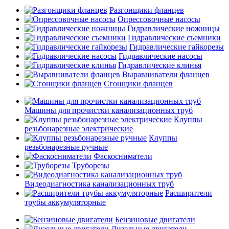
Разгонщики фланцев
Опрессовочные насосы
Гидравлические ножницы
Гидравлические съемники
Гидравлические гайкорезы
Гидравлические насосы
Гидравлические клинья
Выравниватели фланцев
Сгонщики фланцев
Машины для прочистки канализационных труб
Клуппы
резьбонарезные электрические
Клуппы
резьбонарезные ручные
Фаскосниматели
Труборезы
Видеодиагностика канализационных труб
Расширители
трубы аккумуляторные
Бензиновые двигатели
Дизельные двигатели