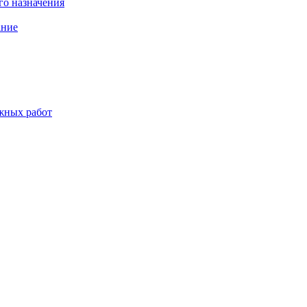
о назначения
ание
жных работ