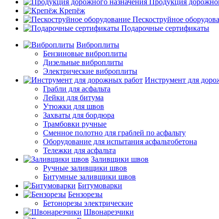
Продукция дорожног
Крепёж
Пескоструйное оборудов
Подарочные сертификаты
Виброплиты
Бензиновые виброплиты
Дизельные виброплиты
Электрические виброплиты
Инструмент для доро
Грабли для асфальта
Лейки для битума
Утюжки для швов
Захваты для бордюра
Трамбовки ручные
Сменное полотно для граблей по асфальту
Оборудование для испытания асфальтобетона
Тележки для асфальта
Заливщики швов
Ручные заливщики швов
Битумные заливщики швов
Битумоварки
Бензорезы
Бетонорезы электрические
Швонарезчики