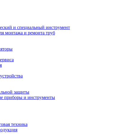
еский и специальный инструмент
ля монтажа и ремонта труб
ляторы
сервиса
я
устройства
альной защиты
е приборы и инструменты
товая техника
родукция