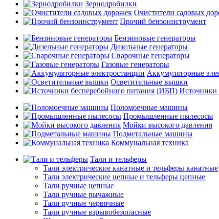
Зернодробилки
Очистители садовых до
Прочий бензоинструмент
Бензиновые генераторы
Дизельные генераторы
Сварочные генераторы
Газовые генераторы
Аккумуляторные эле
Осветительные вышки
Источники 
Поломоечные машины
Промышленные пылесосы
Мойки высокого давления
Подметальные машины
Коммунальная техника
Тали и тельферы
Тали электрические канатные и тельферы канатные
Тали электрические цепные и тельферы цепные
Тали ручные цепные
Тали ручные рычажные
Тали ручные червячные
Тали ручные взрывобезопасные