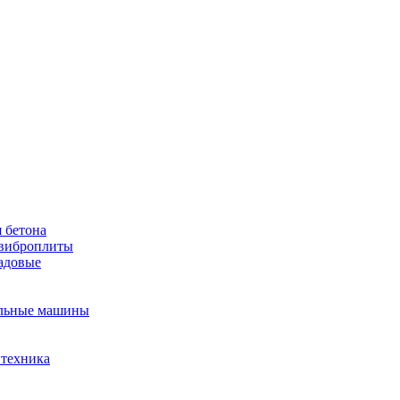
 бетона
виброплиты
садовые
льные машины
 техника