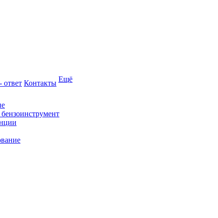
Ещё
- ответ
Контакты
ие
и бензоинструмент
анции
ование