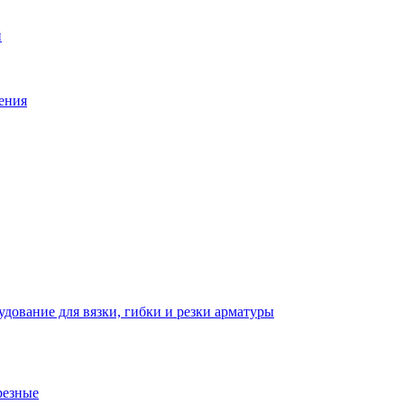
й
ения
дование для вязки, гибки и резки арматуры
резные