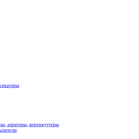
 секаторы
ы, аэраторы, вертикуттеры
ылители