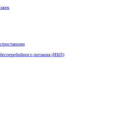
рожек
ктростанции
бесперебойного питания (ИБП)