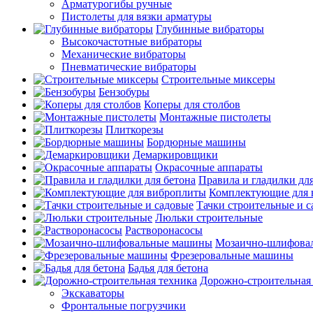
Арматурогибы ручные
Пистолеты для вязки арматуры
Глубинные вибраторы
Высокочастотные вибраторы
Механические вибраторы
Пневматические вибраторы
Строительные миксеры
Бензобуры
Коперы для столбов
Монтажные пистолеты
Плиткорезы
Бордюрные машины
Демаркировщики
Окрасочные аппараты
Правила и гладилки для
Комплектующие для 
Тачки строительные и 
Люльки строительные
Растворонасосы
Мозаично-шлифова
Фрезеровальные машины
Бадья для бетона
Дорожно-строительная
Экскаваторы
Фронтальные погрузчики