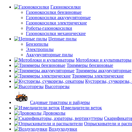
Газонокосилки
Газонокосилки бензиновые
Газонокосилки аккумуляторные
Газонокосилки электрические
Роботы-газонокосилки
Газонокосилки механические
Цепные пилы
Бензопилы
Электропилы
Аккумуляторные пилы
Мотоблоки и культиваторы
Триммеры бензиновые
Триммеры аккумуляторные
Триммеры электрические
Кусторезы, сучкорезы,
Высоторезы
Садовые тракторы и райдеры
Измельчители веток
Дровоколы
Скарификатор
Опрыскиватели и расп
Воздуходувки