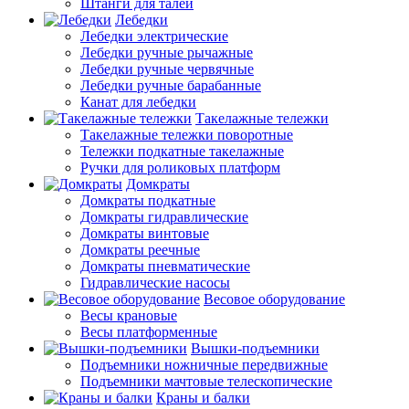
Штанги для талей
Лебедки
Лебедки электрические
Лебедки ручные рычажные
Лебедки ручные червячные
Лебедки ручные барабанные
Канат для лебедки
Такелажные тележки
Такелажные тележки поворотные
Тележки подкатные такелажные
Ручки для роликовых платформ
Домкраты
Домкраты подкатные
Домкраты гидравлические
Домкраты винтовые
Домкраты реечные
Домкраты пневматические
Гидравлические насосы
Весовое оборудование
Весы крановые
Весы платформенные
Вышки-подъемники
Подъемники ножничные передвижные
Подъемники мачтовые телескопические
Краны и балки