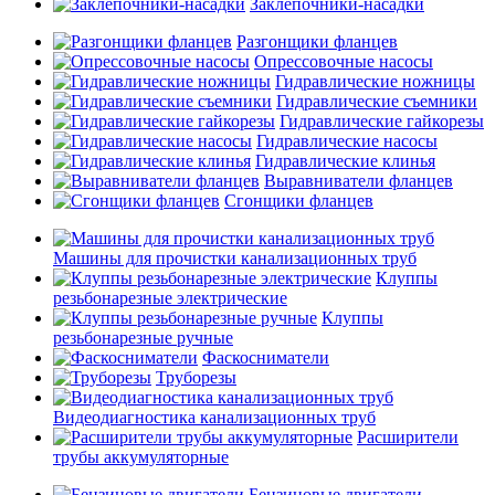
Заклепочники-насадки
Разгонщики фланцев
Опрессовочные насосы
Гидравлические ножницы
Гидравлические съемники
Гидравлические гайкорезы
Гидравлические насосы
Гидравлические клинья
Выравниватели фланцев
Сгонщики фланцев
Машины для прочистки канализационных труб
Клуппы
резьбонарезные электрические
Клуппы
резьбонарезные ручные
Фаскосниматели
Труборезы
Видеодиагностика канализационных труб
Расширители
трубы аккумуляторные
Бензиновые двигатели