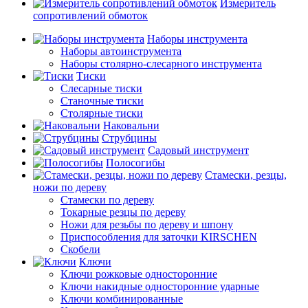
Измеритель
сопротивлений обмоток
Наборы инструмента
Наборы автоинструмента
Наборы столярно-слесарного инструмента
Тиски
Слесарные тиски
Станочные тиски
Столярные тиски
Наковальни
Струбцины
Садовый инструмент
Полосогибы
Стамески, резцы,
ножи по дереву
Стамески по дереву
Токарные резцы по дереву
Ножи для резьбы по дереву и шпону
Приспособления для заточки KIRSCHEN
Скобели
Ключи
Ключи рожковые односторонние
Ключи накидные односторонние ударные
Ключи комбинированные