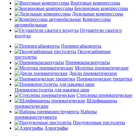
Винтовые компрессоры
Бензиновые компрессоры
Дизельные компрессоры
Компрессоры
автомобильные
Осушители сжатого
воздуха
Пневмогайковерты
Гвоздезабивные
пистолеты
Пневмокраскопульты
Молотки пневматические
Дрели пневматические
Пневматические трещетки
Пневмопистолеты для накачки шин
Степлеры пневматические
Шлифмашины
пневматические
Наборы
пневмоинструмента
Продувочные пистолеты
Аэрографы