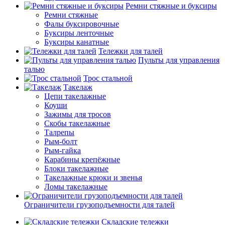
Ремни стяжные и буксиры
Ремни стяжные
Фалы буксировочные
Буксиры ленточные
Буксиры канатные
Тележки для талей
Пульты для управления
талью
Трос стальной
Такелаж
Цепи такелажные
Коуши
Зажимы для тросов
Скобы такелажные
Талрепы
Рым-болт
Рым-гайка
Карабины крепёжные
Блоки такелажные
Такелажные крюки и звенья
Ломы такелажные
Ограничители грузоподъемности для талей
Складские тележки