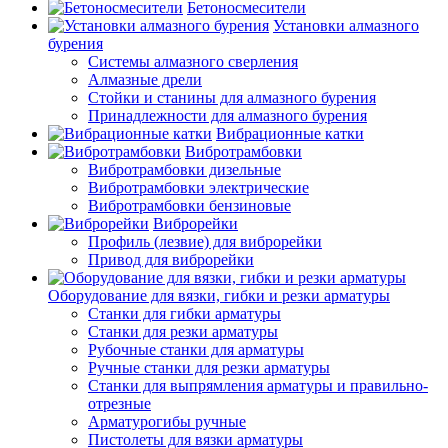
Бетоносмесители
Установки алмазного
бурения
Системы алмазного сверления
Алмазные дрели
Стойки и станины для алмазного бурения
Принадлежности для алмазного бурения
Вибрационные катки
Вибротрамбовки
Вибротрамбовки дизельные
Вибротрамбовки электрические
Вибротрамбовки бензиновые
Виброрейки
Профиль (лезвие) для виброрейки
Привод для виброрейки
Оборудование для вязки, гибки и резки арматуры
Станки для гибки арматуры
Станки для резки арматуры
Рубочные станки для арматуры
Ручные станки для резки арматуры
Станки для выпрямления арматуры и правильно-
отрезные
Арматурогибы ручные
Пистолеты для вязки арматуры