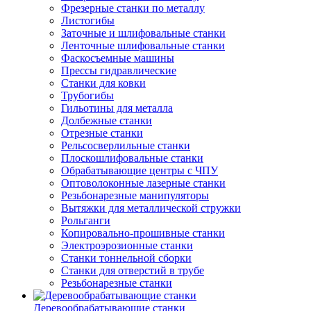
Фрезерные станки по металлу
Листогибы
Заточные и шлифовальные станки
Ленточные шлифовальные станки
Фаскосъемные машины
Прессы гидравлические
Станки для ковки
Трубогибы
Гильотины для металла
Долбежные станки
Отрезные станки
Рельсосверлильные станки
Плоскошлифовальные станки
Обрабатывающие центры с ЧПУ
Оптоволоконные лазерные станки
Резьбонарезные манипуляторы
Вытяжки для металлической стружки
Рольганги
Копировально-прошивные станки
Электроэрозионные станки
Станки тоннельной сборки
Станки для отверстий в трубе
Резьбонарезные станки
Деревообрабатывающие станки