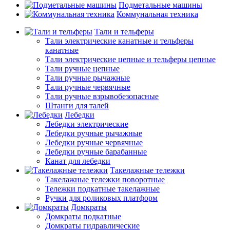
Подметальные машины
Коммунальная техника
Тали и тельферы
Тали электрические канатные и тельферы
канатные
Тали электрические цепные и тельферы цепные
Тали ручные цепные
Тали ручные рычажные
Тали ручные червячные
Тали ручные взрывобезопасные
Штанги для талей
Лебедки
Лебедки электрические
Лебедки ручные рычажные
Лебедки ручные червячные
Лебедки ручные барабанные
Канат для лебедки
Такелажные тележки
Такелажные тележки поворотные
Тележки подкатные такелажные
Ручки для роликовых платформ
Домкраты
Домкраты подкатные
Домкраты гидравлические