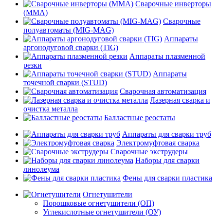
Сварочные инверторы
(MMA)
Сварочные
полуавтоматы (MIG-MAG)
Аппараты
аргонодуговой сварки (TIG)
Аппараты плазменной
резки
Аппараты
точечной сварки (STUD)
Сварочная автоматизация
Лазерная сварка и
очистка металла
Балластные реостаты
Аппараты для сварки труб
Электромуфтовая сварка
Сварочные экструдеры
Наборы для сварки
линолеума
Фены для сварки пластика
Огнетушители
Порошковые огнетушители (ОП)
Углекислотные огнетушители (ОУ)