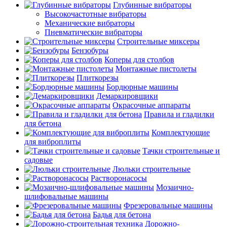
Глубинные вибраторы
Высокочастотные вибраторы
Механические вибраторы
Пневматические вибраторы
Строительные миксеры
Бензобуры
Коперы для столбов
Монтажные пистолеты
Плиткорезы
Бордюрные машины
Демаркировщики
Окрасочные аппараты
Правила и гладилки
для бетона
Комплектующие
для виброплиты
Тачки строительные и
садовые
Люльки строительные
Растворонасосы
Мозаично-
шлифовальные машины
Фрезеровальные машины
Бадья для бетона
Дорожно-