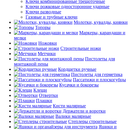
Ключи комбинированные трещоточные
Ключи рожковые односторонние ударные
Ключи разводные
Газовые и трубные ключи
Молотки, кувалды, киянки
Топоры
Маркеры, карандаши и
мелки
Ножовки
Строительные ножи
Метчики
Пистолеты для
монтажной пены
Кордщетки ручные
Пистолеты для герметика
Пассатижи и плоскогубцы
Кусачки и бокорезы
Клещи
Отвертки
Плашки
Кисти малярные
Держатели и воротки
Валики малярные
Степлеры строительные
Ящики и