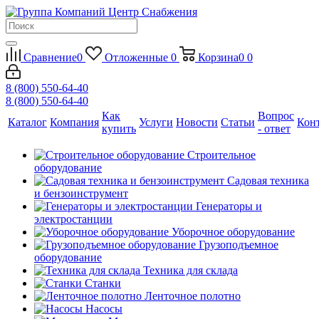
Сравнение
0
Отложенные
0
Корзина
0
0
8 (800) 550-64-40
8 (800) 550-64-40
Как
Вопрос
Каталог
Компания
Услуги
Новости
Статьи
Кон
купить
- ответ
Строительное
оборудование
Садовая техника
и бензоинструмент
Генераторы и
электростанции
Уборочное оборудование
Грузоподъемное
оборудование
Техника для склада
Станки
Ленточное полотно
Насосы