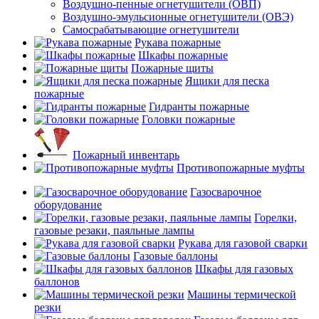
Воздушно-пенные огнетушители (ОВП)
Воздушно-эмульсионные огнетушители (ОВЭ)
Самосрабатывающие огнетушители
Рукава пожарные
Шкафы пожарные
Пожарные щиты
Ящики для песка
пожарные
Гидранты пожарные
Головки пожарные
Пожарный инвентарь
Противопожарные муфты
Газосварочное
оборудование
Горелки,
газовые резаки, паяльные лампы
Рукава для газовой сварки
Газовые баллоны
Шкафы для газовых
баллонов
Машины термической
резки