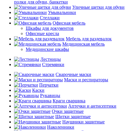
полки для обуви, банкетки
Уличные щетки для обуви
Умывальники
Стеллажи
Офисная мебель
Шкафы для документов
Офисные кресла
Мебель для раздевалок
Медицинская мебель
Медицинские шкафы
Лестницы
Стремянки
Сварочные маски
Маски и респираторы
Перчатки
Каски
Рукавицы
Краги сварщика
Аптечки и антисептики
Очки защитные
Щитки защитные
Наушники защитные
Наколенники