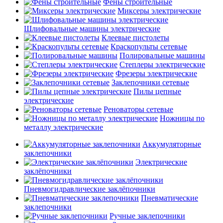
Фены строительные
Миксеры электрические
Шлифовальные машины электрические
Клеевые пистолеты
Краскопульты сетевые
Полировальные машины
Степлеры электрические
Фрезеры электрические
Заклепочники сетевые
Пилы цепные
электрические
Реноваторы сетевые
Ножницы по
металлу электрические
Аккумуляторные
заклепочники
Электрические
заклёпочники
Пневмогидравлические заклёпочники
Пневматические
заклепочники
Ручные заклепочники