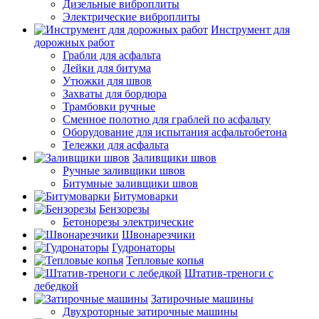
Дизельные виброплиты
Электрические виброплиты
Инструмент для
дорожных работ
Грабли для асфальта
Лейки для битума
Утюжки для швов
Захваты для бордюра
Трамбовки ручные
Сменное полотно для граблей по асфальту
Оборудование для испытания асфальтобетона
Тележки для асфальта
Заливщики швов
Ручные заливщики швов
Битумные заливщики швов
Битумоварки
Бензорезы
Бетонорезы электрические
Швонарезчики
Гудронаторы
Тепловые копья
Штатив-треноги с
лебедкой
Затирочные машины
Двухроторные затирочные машины