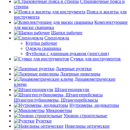
Страховочные пояса и
стропы
Пояса и жилеты для
инструмента
Комплектующие
для маски сварщика
Шапки рабочие
Спецодежда
Куртки рабочие
Одежда сварщика
Футболки с длинным рукавом (лонгслив)
Сумки для инструментов
Лазерные рулетки
Лазерные нивелиры
Динамометрические
ключи
Штангенциркули
Штангенглубиномеры, Штангенрейсмасы
Нутромеры, индикаторы
Микрометры
Уровни строительные
Рулетки
Нивелиры оптические