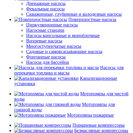
Дренажные насосы
Фекальные насосы
Скважинные, глубинные и колодезные насосы
Поверхностные насосы
Циркуляционные насосы
Насосные станции
Насосы консольные и моноблочные
Вихревые насосы
Многоступенчатые насосы
Садовые и самовсасывающие насосы
Фонтанные насосы
Насосы для бассейна
Насосы для
перекачки топлива и масла
Канализационные
установки
Мотопомпы для чистой
воды
Мотопомпы для
грязной воды
Мотопомпы пожарные
Поршневые компрессоры
Безмасляные компрессоры