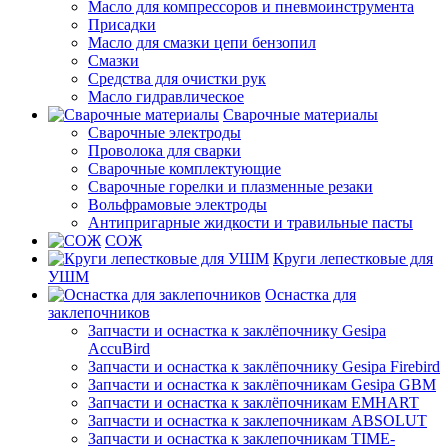
Масло для компрессоров и пневмоинструмента
Присадки
Масло для смазки цепи бензопил
Смазки
Средства для очистки рук
Масло гидравлическое
Сварочные материалы
Сварочные электроды
Проволока для сварки
Сварочные комплектующие
Сварочные горелки и плазменные резаки
Вольфрамовые электроды
Антипригарные жидкости и травильные пасты
СОЖ
Круги лепестковые для
УШМ
Оснастка для
заклепочников
Запчасти и оснастка к заклёпочнику Gesipa
AccuBird
Запчасти и оснастка к заклёпочнику Gesipa Firebird
Запчасти и оснастка к заклёпочникам Gesipa GBM
Запчасти и оснастка к заклёпочникам EMHART
Запчасти и оснастка к заклепочникам ABSOLUT
Запчасти и оснастка к заклепочникам TIME-