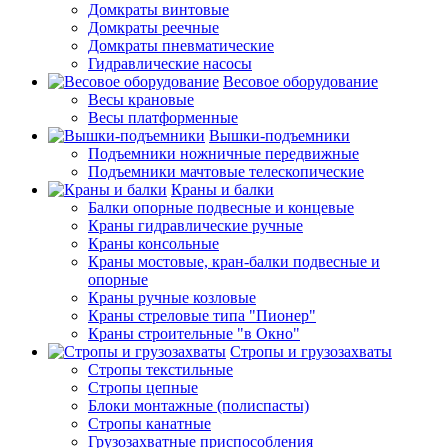
Домкраты винтовые
Домкраты реечные
Домкраты пневматические
Гидравлические насосы
Весовое оборудование
Весы крановые
Весы платформенные
Вышки-подъемники
Подъемники ножничные передвижные
Подъемники мачтовые телескопические
Краны и балки
Балки опорные подвесные и концевые
Краны гидравлические ручные
Краны консольные
Краны мостовые, кран-балки подвесные и
опорные
Краны ручные козловые
Краны стреловые типа "Пионер"
Краны строительные "в Окно"
Стропы и грузозахваты
Стропы текстильные
Стропы цепные
Блоки монтажные (полиспасты)
Стропы канатные
Грузозахватные приспособления