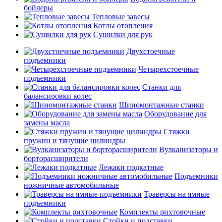
бойлеры
Тепловые завесы
Котлы отопления
Сушилки для рук
Двухстоечные
подъемники
Четырехстоечные
подъемники
Станки для
балансировки колес
Шиномонтажные станки
Оборудование для
замены масла
Стяжки
пружин и тянущие цилиндры
Вулканизаторы и
борторасширители
Лежаки подкатные
Подъемники
ножничные автомобильные
Траверсы на ямные
подъемники
Комплекты рихтовочные
Стойки и подставки