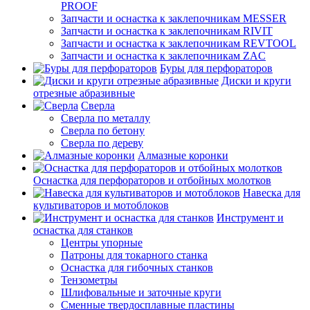
PROOF
Запчасти и оснастка к заклепочникам MESSER
Запчасти и оснастка к заклепочникам RIVIT
Запчасти и оснастка к заклепочникам REVTOOL
Запчасти и оснастка к заклепочникам ZAC
Буры для перфораторов
Диски и круги
отрезные абразивные
Сверла
Сверла по металлу
Сверла по бетону
Сверла по дереву
Алмазные коронки
Оснастка для перфораторов и отбойных молотков
Навеска для
культиваторов и мотоблоков
Инструмент и
оснастка для станков
Центры упорные
Патроны для токарного станка
Оснастка для гибочных станков
Тензометры
Шлифовальные и заточные круги
Сменные твердосплавные пластины