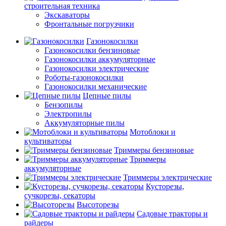
строительная техника
Экскаваторы
Фронтальные погрузчики
Газонокосилки
Газонокосилки бензиновые
Газонокосилки аккумуляторные
Газонокосилки электрические
Роботы-газонокосилки
Газонокосилки механические
Цепные пилы
Бензопилы
Электропилы
Аккумуляторные пилы
Мотоблоки и
культиваторы
Триммеры бензиновые
Триммеры
аккумуляторные
Триммеры электрические
Кусторезы,
сучкорезы, секаторы
Высоторезы
Садовые тракторы и
райдеры