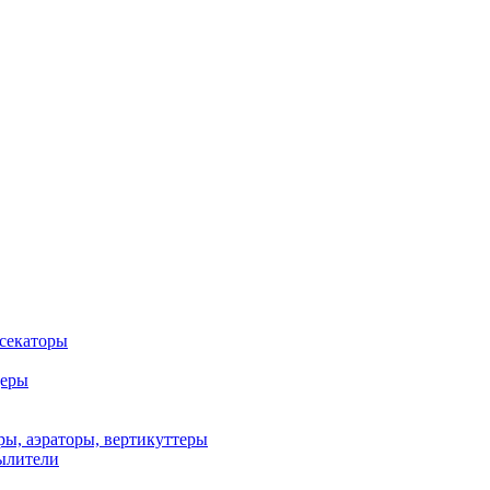
 секаторы
деры
ы, аэраторы, вертикуттеры
ылители