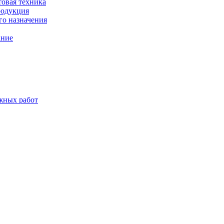
товая техника
родукция
о назначения
ание
жных работ