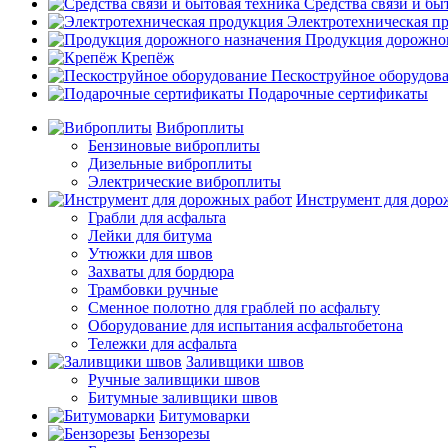
Средства связи и бы
Электротехническая п
Продукция дорожног
Крепёж
Пескоструйное оборудов
Подарочные сертификаты
Виброплиты
Бензиновые виброплиты
Дизельные виброплиты
Электрические виброплиты
Инструмент для доро
Грабли для асфальта
Лейки для битума
Утюжки для швов
Захваты для бордюра
Трамбовки ручные
Сменное полотно для граблей по асфальту
Оборудование для испытания асфальтобетона
Тележки для асфальта
Заливщики швов
Ручные заливщики швов
Битумные заливщики швов
Битумоварки
Бензорезы