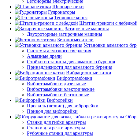
Бетонорезы электрические
Швонарезчики
Гудронаторы
Тепловые копья
Штатив-треноги с лебедко
Затирочные машины
Двухроторные затирочные машины
Бетоносмесители
Установки алмазного бур
Системы алмазного сверления
Алмазные дрели
Стойки и станины для алмазного бурения
Принадлежности для алмазного бурения
Вибрационные катки
Вибротрамбовки
Вибротрамбовки дизельные
Вибротрамбовки электрические
Вибротрамбовки бензиновые
Виброрейки
Профиль (лезвие) для виброрейки
Привод для виброрейки
Обору
Станки для гибки арматуры
Станки для резки арматуры
Рубочные станки для арматуры