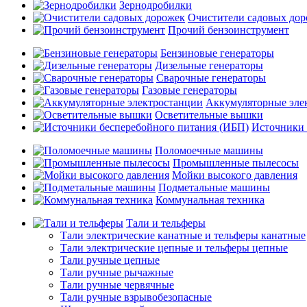
Зернодробилки
Очистители садовых до
Прочий бензоинструмент
Бензиновые генераторы
Дизельные генераторы
Сварочные генераторы
Газовые генераторы
Аккумуляторные эле
Осветительные вышки
Источники 
Поломоечные машины
Промышленные пылесосы
Мойки высокого давления
Подметальные машины
Коммунальная техника
Тали и тельферы
Тали электрические канатные и тельферы канатные
Тали электрические цепные и тельферы цепные
Тали ручные цепные
Тали ручные рычажные
Тали ручные червячные
Тали ручные взрывобезопасные