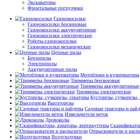
Экскаваторы
Фронтальные погрузчики
Газонокосилки
Газонокосилки бензиновые
Газонокосилки аккумуляторные
Газонокосилки электрические
Роботы-газонокосилки
Газонокосилки механические
Цепные пилы
Бензопилы
Электропилы
Аккумуляторные пилы
Мотоблоки и культиваторы
Триммеры бензиновые
Триммеры аккумуляторные
Триммеры электрические
Кусторезы, сучкорезы,
Высоторезы
Садовые тракторы и рай
Измельчители веток
Дровоколы
Скарификатор
Опрыскиватели и расп
Воздуходувки