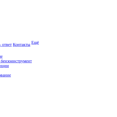
Ещё
- ответ
Контакты
ие
и бензоинструмент
анции
ование