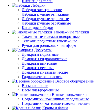
Штанги для талей
Лебедки
Лебедки электрические
Лебедки ручные рычажные
Лебедки ручные червячные
Лебедки ручные барабанные
Канат для лебедки
Такелажные тележки
Такелажные тележки поворотные
Тележки подкатные такелажные
Ручки для роликовых платформ
Домкраты
Домкраты подкатные
Домкраты гидравлические
Домкраты винтовые
Домкраты реечные
Домкраты пневматические
Гидравлические насосы
Весовое оборудование
Весы крановые
Весы платформенные
Вышки-подъемники
Подъемники ножничные передвижные
Подъемники мачтовые телескопические
Краны и балки