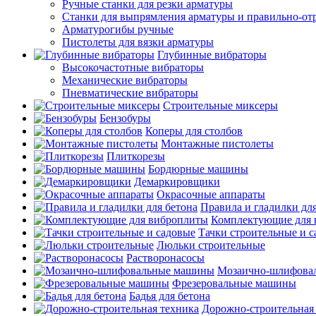
Ручные станки для резки арматуры
Станки для выпрямления арматуры и правильно-от
Арматурогибы ручные
Пистолеты для вязки арматуры
Глубинные вибраторы
Высокочастотные вибраторы
Механические вибраторы
Пневматические вибраторы
Строительные миксеры
Бензобуры
Коперы для столбов
Монтажные пистолеты
Плиткорезы
Бордюрные машины
Демаркировщики
Окрасочные аппараты
Правила и гладилки для
Комплектующие для 
Тачки строительные и 
Люльки строительные
Растворонасосы
Мозаично-шлифова
Фрезеровальные машины
Бадья для бетона
Дорожно-строительная