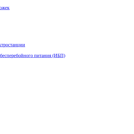
рожек
ктростанции
бесперебойного питания (ИБП)