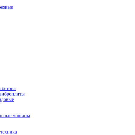
резные
 бетона
виброплиты
садовые
льные машины
 техника