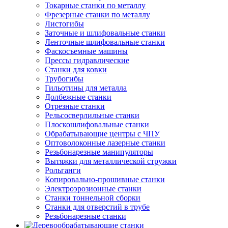
Токарные станки по металлу
Фрезерные станки по металлу
Листогибы
Заточные и шлифовальные станки
Ленточные шлифовальные станки
Фаскосъемные машины
Прессы гидравлические
Станки для ковки
Трубогибы
Гильотины для металла
Долбежные станки
Отрезные станки
Рельсосверлильные станки
Плоскошлифовальные станки
Обрабатывающие центры с ЧПУ
Оптоволоконные лазерные станки
Резьбонарезные манипуляторы
Вытяжки для металлической стружки
Рольганги
Копировально-прошивные станки
Электроэрозионные станки
Станки тоннельной сборки
Станки для отверстий в трубе
Резьбонарезные станки