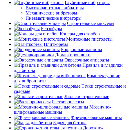
Глубинные вибраторы
Высокочастотные вибраторы
Механические вибраторы
Пневматические вибраторы
Строительные миксеры
Бензобуры
Коперы для столбов
Монтажные пистолеты
Плиткорезы
Бордюрные машины
Демаркировщики
Окрасочные аппараты
Правила и гладилки
для бетона
Комплектующие
для виброплиты
Тачки строительные и
садовые
Люльки строительные
Растворонасосы
Мозаично-
шлифовальные машины
Фрезеровальные машины
Бадья для бетона
Дорожно-