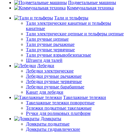
Подметальные машины
Коммунальная техника
Тали и тельферы
Тали электрические канатные и тельферы
канатные
Тали электрические цепные и тельферы цепные
Тали ручные цепные
Тали ручные рычажные
Тали ручные червячные
Тали ручные взрывобезопасные
Штанги для талей
Лебедки
Лебедки электрические
Лебедки ручные рычажные
Лебедки ручные червячные
Лебедки ручные барабанные
Канат для лебедки
Такелажные тележки
Такелажные тележки поворотные
Тележки подкатные такелажные
Ручки для роликовых платформ
Домкраты
Домкраты подкатные
Домкраты гидравлические