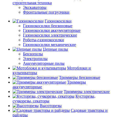
строительная техника
Экскаваторы
Фронтальные погрузчики
Газонокосилки
Газонокосилки бензиновые
Газонокосилки аккумуляторные
Газонокосилки электрические
Роботы-газонокосилки
Газонокосилки механические
Цепные пилы
Бензопилы
Электропилы
Аккумуляторные пилы
Мотоблоки и
культиваторы
Триммеры бензиновые
Триммеры
аккумуляторные
Триммеры электрические
Кусторезы,
сучкорезы, секаторы
Высоторезы
Садовые тракторы и
райдеры