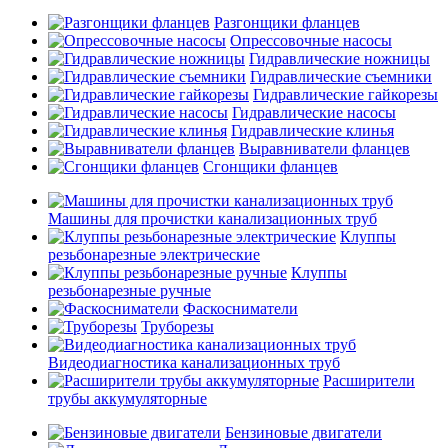
Разгонщики фланцев
Опрессовочные насосы
Гидравлические ножницы
Гидравлические съемники
Гидравлические гайкорезы
Гидравлические насосы
Гидравлические клинья
Выравниватели фланцев
Сгонщики фланцев
Машины для прочистки канализационных труб
Клуппы
резьбонарезные электрические
Клуппы
резьбонарезные ручные
Фаскосниматели
Труборезы
Видеодиагностика канализационных труб
Расширители
трубы аккумуляторные
Бензиновые двигатели