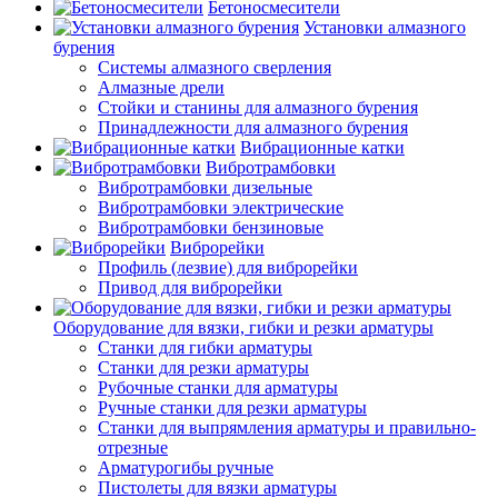
Бетоносмесители
Установки алмазного
бурения
Системы алмазного сверления
Алмазные дрели
Стойки и станины для алмазного бурения
Принадлежности для алмазного бурения
Вибрационные катки
Вибротрамбовки
Вибротрамбовки дизельные
Вибротрамбовки электрические
Вибротрамбовки бензиновые
Виброрейки
Профиль (лезвие) для виброрейки
Привод для виброрейки
Оборудование для вязки, гибки и резки арматуры
Станки для гибки арматуры
Станки для резки арматуры
Рубочные станки для арматуры
Ручные станки для резки арматуры
Станки для выпрямления арматуры и правильно-
отрезные
Арматурогибы ручные
Пистолеты для вязки арматуры