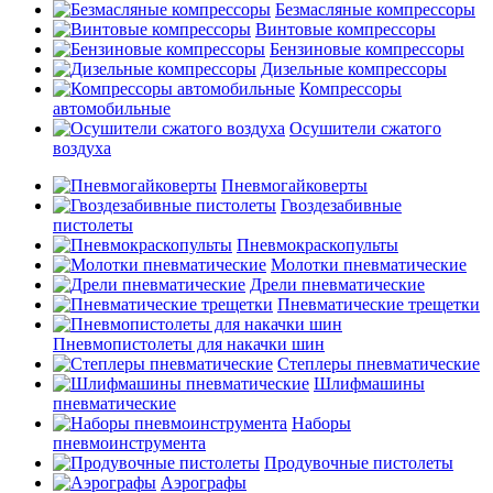
Безмасляные компрессоры
Винтовые компрессоры
Бензиновые компрессоры
Дизельные компрессоры
Компрессоры
автомобильные
Осушители сжатого
воздуха
Пневмогайковерты
Гвоздезабивные
пистолеты
Пневмокраскопульты
Молотки пневматические
Дрели пневматические
Пневматические трещетки
Пневмопистолеты для накачки шин
Степлеры пневматические
Шлифмашины
пневматические
Наборы
пневмоинструмента
Продувочные пистолеты
Аэрографы