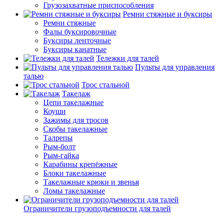
Грузозахватные приспособления
Ремни стяжные и буксиры
Ремни стяжные
Фалы буксировочные
Буксиры ленточные
Буксиры канатные
Тележки для талей
Пульты для управления
талью
Трос стальной
Такелаж
Цепи такелажные
Коуши
Зажимы для тросов
Скобы такелажные
Талрепы
Рым-болт
Рым-гайка
Карабины крепёжные
Блоки такелажные
Такелажные крюки и звенья
Ломы такелажные
Ограничители грузоподъемности для талей