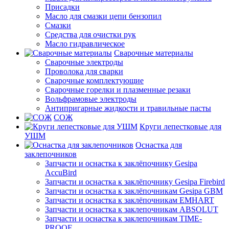
Присадки
Масло для смазки цепи бензопил
Смазки
Средства для очистки рук
Масло гидравлическое
Сварочные материалы
Сварочные электроды
Проволока для сварки
Сварочные комплектующие
Сварочные горелки и плазменные резаки
Вольфрамовые электроды
Антипригарные жидкости и травильные пасты
СОЖ
Круги лепестковые для
УШМ
Оснастка для
заклепочников
Запчасти и оснастка к заклёпочнику Gesipa
AccuBird
Запчасти и оснастка к заклёпочнику Gesipa Firebird
Запчасти и оснастка к заклёпочникам Gesipa GBM
Запчасти и оснастка к заклёпочникам EMHART
Запчасти и оснастка к заклепочникам ABSOLUT
Запчасти и оснастка к заклепочникам TIME-
PROOF