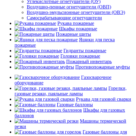
Углекислотные огнетушители (ОУ)
Воздушно-пенные огнетушители (ОВП)
Воздушно-эмульсионные огнетушители (ОВЭ)
Самосрабатывающие огнетушители
Рукава пожарные
Шкафы пожарные
Пожарные щиты
Ящики для песка
пожарные
Гидранты пожарные
Головки пожарные
Пожарный инвентарь
Противопожарные муфты
Газосварочное
оборудование
Горелки,
газовые резаки, паяльные лампы
Рукава для газовой сварки
Газовые баллоны
Шкафы для газовых
баллонов
Машины термической
резки
Газовые баллоны для