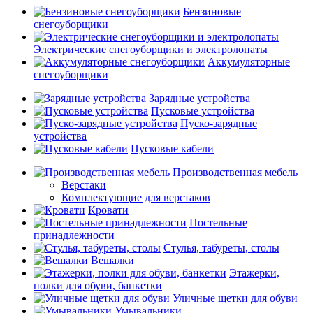
Бензиновые
снегоуборщики
Электрические снегоуборщики и электролопаты
Аккумуляторные
снегоуборщики
Зарядные устройства
Пусковые устройства
Пуско-зарядные
устройства
Пусковые кабели
Производственная мебель
Верстаки
Комплектующие для верстаков
Кровати
Постельные
принадлежности
Стулья, табуреты, столы
Вешалки
Этажерки,
полки для обуви, банкетки
Уличные щетки для обуви
Умывальники