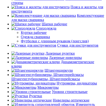
стропы
Пояса и жилеты для
инструмента
Комплектующие
для маски сварщика
Шапки рабочие
Спецодежда
Куртки рабочие
Одежда сварщика
Футболки с длинным рукавом (лонгслив)
Сумки для инструментов
Лазерные рулетки
Лазерные нивелиры
Динамометрические
ключи
Штангенциркули
Штангенглубиномеры, Штангенрейсмасы
Нутромеры, индикаторы
Микрометры
Уровни строительные
Рулетки
Нивелиры оптические
Измеритель