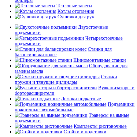
бойлеры
Тепловые завесы
Котлы отопления
Сушилки для рук
Двухстоечные
подъемники
Четырехстоечные
подъемники
Станки для
балансировки колес
Шиномонтажные станки
Оборудование для
замены масла
Стяжки
пружин и тянущие цилиндры
Вулканизаторы и
борторасширители
Лежаки подкатные
Подъемники
ножничные автомобильные
Траверсы на ямные
подъемники
Комплекты рихтовочные
Стойки и подставки