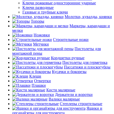
Ключи рожковые односторонние ударные
Ключи разводные
Газовые и трубные ключи
Молотки, кувалды, киянки
Топоры
Маркеры, карандаши и
мелки
Ножовки
Строительные ножи
Метчики
Пистолеты для
монтажной пены
Кордщетки ручные
Пистолеты для герметика
Пассатижи и плоскогубцы
Кусачки и бокорезы
Клещи
Отвертки
Плашки
Кисти малярные
Держатели и воротки
Валики малярные
Степлеры строительные
Ящики и
органайзеры для инструмента