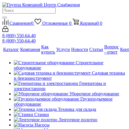
Сравнение
0
Отложенные
0
Корзина
0
0
8 (800) 550-64-40
8 (800) 550-64-40
Как
Вопрос
Каталог
Компания
Услуги
Новости
Статьи
Кон
купить
- ответ
Строительное
оборудование
Садовая техника
и бензоинструмент
Генераторы и
электростанции
Уборочное оборудование
Грузоподъемное
оборудование
Техника для склада
Станки
Ленточное полотно
Насосы