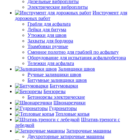
Дизельные виброплиты
Электрические виброплиты
Инструмент для
дорожных работ
Грабли для асфальта
Лейки для битума
Утюжки для швов
Захваты для бордюра
Трамбовки ручные
Сменное полотно для граблей по асфальту
Оборудование для испытания асфальтобетона
Тележки для асфальта
Заливщики швов
Ручные заливщики швов
Битумные заливщики швов
Битумоварки
Бензорезы
Бетонорезы электрические
Швонарезчики
Гудронаторы
Тепловые копья
Штатив-треноги с
лебедкой
Затирочные машины
Двухроторные затирочные машины