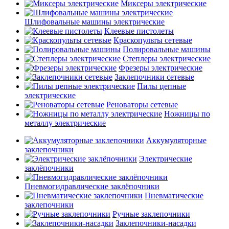
Миксеры электрические
Шлифовальные машины электрические
Клеевые пистолеты
Краскопульты сетевые
Полировальные машины
Степлеры электрические
Фрезеры электрические
Заклепочники сетевые
Пилы цепные
электрические
Реноваторы сетевые
Ножницы по
металлу электрические
Аккумуляторные
заклепочники
Электрические
заклёпочники
Пневмогидравлические заклёпочники
Пневматические
заклепочники
Ручные заклепочники
Заклепочники-насадки