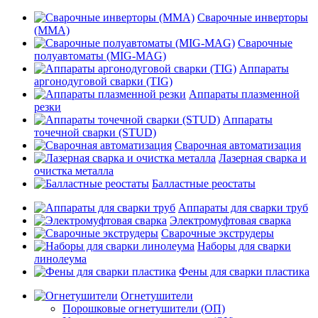
Сварочные инверторы
(MMA)
Сварочные
полуавтоматы (MIG-MAG)
Аппараты
аргонодуговой сварки (TIG)
Аппараты плазменной
резки
Аппараты
точечной сварки (STUD)
Сварочная автоматизация
Лазерная сварка и
очистка металла
Балластные реостаты
Аппараты для сварки труб
Электромуфтовая сварка
Сварочные экструдеры
Наборы для сварки
линолеума
Фены для сварки пластика
Огнетушители
Порошковые огнетушители (ОП)