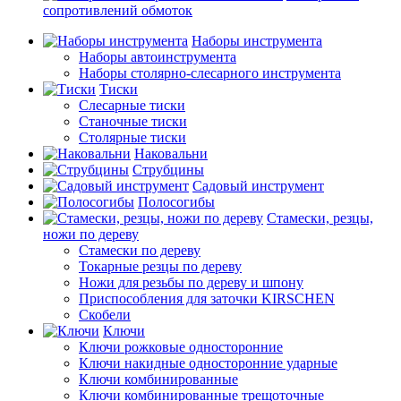
сопротивлений обмоток
Наборы инструмента
Наборы автоинструмента
Наборы столярно-слесарного инструмента
Тиски
Слесарные тиски
Станочные тиски
Столярные тиски
Наковальни
Струбцины
Садовый инструмент
Полосогибы
Стамески, резцы,
ножи по дереву
Стамески по дереву
Токарные резцы по дереву
Ножи для резьбы по дереву и шпону
Приспособления для заточки KIRSCHEN
Скобели
Ключи
Ключи рожковые односторонние
Ключи накидные односторонние ударные
Ключи комбинированные
Ключи комбинированные трещоточные