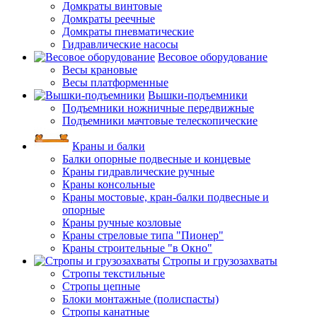
Домкраты винтовые
Домкраты реечные
Домкраты пневматические
Гидравлические насосы
Весовое оборудование
Весы крановые
Весы платформенные
Вышки-подъемники
Подъемники ножничные передвижные
Подъемники мачтовые телескопические
Краны и балки
Балки опорные подвесные и концевые
Краны гидравлические ручные
Краны консольные
Краны мостовые, кран-балки подвесные и
опорные
Краны ручные козловые
Краны стреловые типа "Пионер"
Краны строительные "в Окно"
Стропы и грузозахваты
Стропы текстильные
Стропы цепные
Блоки монтажные (полиспасты)
Стропы канатные