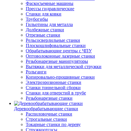
Фаскосъемные машины
Прессы гидравлические
Станки для ковки
Трубогибы
Гильотины для металла
Долбежные станки
Отрезные станки
Рельсосверлильные станки
Плоскошлифовальные станки
Обрабатывающие центры с ЧПУ
Оптоволоконные лазерные станки
Резьбонарезные манипуляторы
Вытяжки для металлической стружки
Рольганги
Копировально-прошивные станки
Электроэрозионные станки
Станки тоннельной сборки
Станки для отверстий в трубе
Резьбонарезные станки
Деревообрабатывающие станки
Распиловочные станки
Строгальные станки
Токарные станки по дереву
Стружкоотсосы