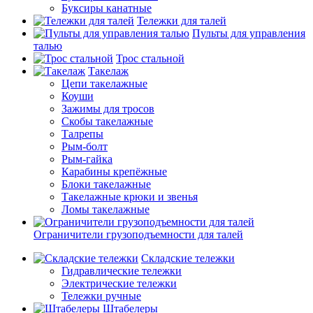
Буксиры канатные
Тележки для талей
Пульты для управления
талью
Трос стальной
Такелаж
Цепи такелажные
Коуши
Зажимы для тросов
Скобы такелажные
Талрепы
Рым-болт
Рым-гайка
Карабины крепёжные
Блоки такелажные
Такелажные крюки и звенья
Ломы такелажные
Ограничители грузоподъемности для талей
Складские тележки
Гидравлические тележки
Электрические тележки
Тележки ручные
Штабелеры