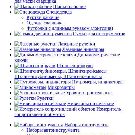
для маски сварщика
Шапки рабочие
Спецодежда
Куртки рабочие
Одежда сварщика
Футболки с длинным рукавом (лонгслив)
Сумки для инструментов
Лазерные рулетки
Лазерные нивелиры
Динамометрические
ключи
Штангенциркули
Штангенглубиномеры, Штангенрейсмасы
Нутромеры, индикаторы
Микрометры
Уровни строительные
Рулетки
Нивелиры оптические
Измеритель
сопротивлений обмоток
Наборы инструмента
Наборы автоинструмента