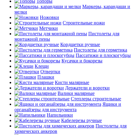
Топоры
Маркеры, карандаши и
мелки
Ножовки
Строительные ножи
Метчики
Пистолеты для
монтажной пены
Кордщетки ручные
Пистолеты для герметика
Пассатижи и плоскогубцы
Кусачки и бокорезы
Клещи
Отвертки
Плашки
Кисти малярные
Держатели и воротки
Валики малярные
Степлеры строительные
Ящики и
органайзеры для инструмента
Напильники
Кабелерезы ручные
Пистолеты для
химических анкеров