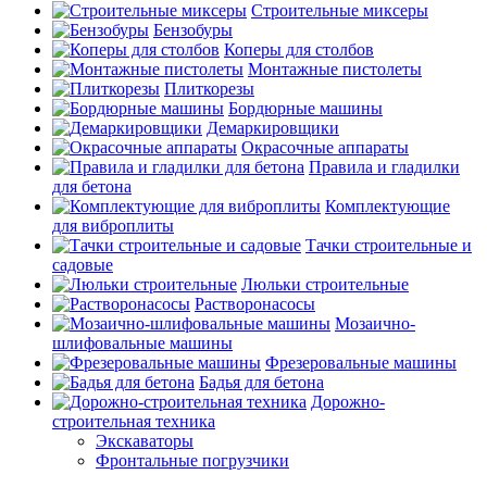
Строительные миксеры
Бензобуры
Коперы для столбов
Монтажные пистолеты
Плиткорезы
Бордюрные машины
Демаркировщики
Окрасочные аппараты
Правила и гладилки
для бетона
Комплектующие
для виброплиты
Тачки строительные и
садовые
Люльки строительные
Растворонасосы
Мозаично-
шлифовальные машины
Фрезеровальные машины
Бадья для бетона
Дорожно-
строительная техника
Экскаваторы
Фронтальные погрузчики