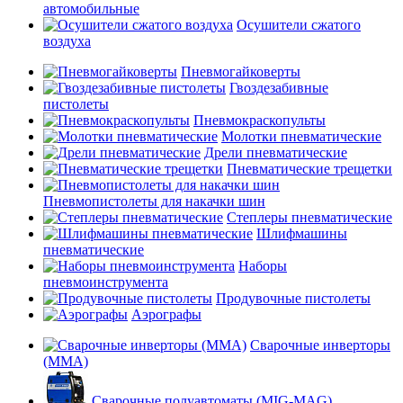
автомобильные
Осушители сжатого
воздуха
Пневмогайковерты
Гвоздезабивные
пистолеты
Пневмокраскопульты
Молотки пневматические
Дрели пневматические
Пневматические трещетки
Пневмопистолеты для накачки шин
Степлеры пневматические
Шлифмашины
пневматические
Наборы
пневмоинструмента
Продувочные пистолеты
Аэрографы
Сварочные инверторы
(MMA)
Сварочные полуавтоматы (MIG-MAG)