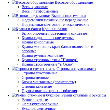
Весовое оборудование
Весы крановые
Весы платформенные
Вышки-подъемники
Подъемники ножничные передвижные
Подъемники мачтовые телескопические
Краны и балки
Балки опорные подвесные и концевые
Краны гидравлические ручные
Краны консольные
Краны мостовые, кран-балки подвесные и
опорные
Краны ручные козловые
Краны стреловые типа "Пионер"
Краны строительные "в Окно"
Стропы и грузозахваты
Стропы текстильные
Стропы цепные
Блоки монтажные (полиспасты)
Стропы канатные
Грузозахватные приспособления
Ремни стяжные и буксиры
Ремни стяжные
Фалы буксировочные
Буксиры ленточные