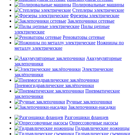
Полировальные машины
Степлеры электрические
Фрезеры электрические
Заклепочники сетевые
Пилы цепные
электрические
Реноваторы сетевые
Ножницы по
металлу электрические
Аккумуляторные
заклепочники
Электрические
заклёпочники
Пневмогидравлические заклёпочники
Пневматические
заклепочники
Ручные заклепочники
Заклепочники-насадки
Разгонщики фланцев
Опрессовочные насосы
Гидравлические ножницы
Гидравлические съемники