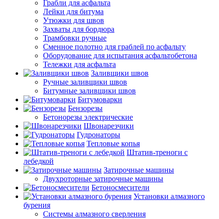
Грабли для асфальта
Лейки для битума
Утюжки для швов
Захваты для бордюра
Трамбовки ручные
Сменное полотно для граблей по асфальту
Оборудование для испытания асфальтобетона
Тележки для асфальта
Заливщики швов
Ручные заливщики швов
Битумные заливщики швов
Битумоварки
Бензорезы
Бетонорезы электрические
Швонарезчики
Гудронаторы
Тепловые копья
Штатив-треноги с
лебедкой
Затирочные машины
Двухроторные затирочные машины
Бетоносмесители
Установки алмазного
бурения
Системы алмазного сверления