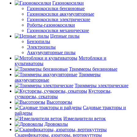
Газонокосилки
Газонокосилки бензиновые
Газонокосилки аккумуляторные
Газонокосилки электрические
Роботы-газонокосилки
Газонокосилки механические
Цепные пилы
Бензопилы
Электропилы
Аккумуляторные пилы
Мотоблоки и
культиваторы
Триммеры бензиновые
Триммеры
аккумуляторные
Триммеры электрические
Кусторезы,
сучкорезы, секаторы
Высоторезы
Садовые тракторы и
райдеры
Измельчители веток
Дровоколы
Скарификаторы, аэраторы, вертикуттеры