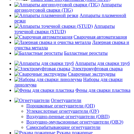
Аппараты
аргонодуговой сварки (TIG)
Аппараты плазменной
резки
Аппараты
точечной сварки (STUD)
Сварочная автоматизация
Лазерная сварка и
очистка металла
Балластные реостаты
Аппараты для сварки труб
Электромуфтовая сварка
Сварочные экструдеры
Наборы для сварки
линолеума
Фены для сварки пластика
Огнетушители
Порошковые огнетушители (ОП)
Углекислотные огнетушители (ОУ)
Воздушно-пенные огнетушители (ОВП)
Воздушно-эмульсионные огнетушители (ОВЭ)
Самосрабатывающие огнетушители
Рукава пожарные