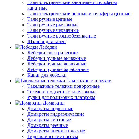
Тали электрические канатные и тельферы
канатные
Тали электрические цепные и тельферы цепные
Тали ручные цепные
Тали ручные рычажные
Тали ручные червячные
Тали ручные взрывобезопасные
Штанги для талей
Лебедки
Лебедки электрические
Лебедки ручные рычажные
Лебедки ручные червячные
Лебедки ручные барабанные
Канат для лебедки
Такелажные тележки
Такелажные тележки поворотные
Тележки подкатные такелажные
Ручки для роликовых платформ
Домкраты
Домкраты подкатные
Домкраты гидравлические
Домкраты винтовые
Домкраты реечные
Домкраты пневматические
Гидравлические насосы