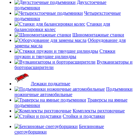
Двухстоечные
подъемники
Четырехстоечные
подъемники
Станки для
балансировки колес
Шиномонтажные станки
Оборудование для
замены масла
Стяжки
пружин и тянущие цилиндры
Вулканизаторы и
борторасширители
Лежаки подкатные
Подъемники
ножничные автомобильные
Траверсы на ямные
подъемники
Комплекты рихтовочные
Стойки и подставки
Бензиновые
снегоуборщики