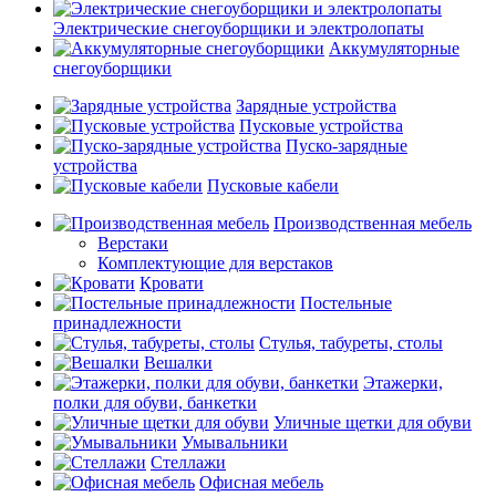
Электрические снегоуборщики и электролопаты
Аккумуляторные
снегоуборщики
Зарядные устройства
Пусковые устройства
Пуско-зарядные
устройства
Пусковые кабели
Производственная мебель
Верстаки
Комплектующие для верстаков
Кровати
Постельные
принадлежности
Стулья, табуреты, столы
Вешалки
Этажерки,
полки для обуви, банкетки
Уличные щетки для обуви
Умывальники
Стеллажи
Офисная мебель