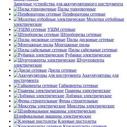
Зарядные устройства для аккумуляторного инструмента
Пилы торцовочные
Перфораторы сетевые
Молотки отбойные
электрические
УШМ сетевые
Штроборезы сетевые
Пилы дисковые сетевые
Монтажные пилы
Пилы сабельные сетевые
Рубанки электрические
Шуруповерты
электрические
Дрели сетевые
Аккумуляторы для
инструмента
Гайковерты сетевые
Граверы электрические
Лобзики электрические
Фены строительные
Миксеры электрические
Шлифовальные машины электрические
Клеевые пистолеты
Краскопульты сетевые