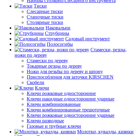
Наборы столярно-слесарного инструмента
Тиски
Слесарные тиски
Станочные тиски
Столярные тиски
Наковальни
Струбцины
Садовый инструмент
Полосогибы
Стамески, резцы,
ножи по дереву
Стамески по дереву
Токарные резцы по дереву
Ножи для резьбы по дереву и шпону
Приспособления для заточки KIRSCHEN
Скобели
Ключи
Ключи рожковые односторонние
Ключи накидные односторонние ударные
Ключи комбинированные
Ключи комбинированные трещоточные
Ключи рожковые односторонние ударные
Ключи разводные
Газовые и трубные ключи
Молотки, кувалды, киянки