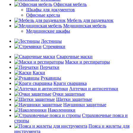
Офисная мебель
Шкафы для документов
Офисные кресла
Мебель для раздевалок
Медицинская мебель
Медицинские шкафы
Лестницы
Стремянки
Сварочные маски
Маски и респираторы
Перчатки
Каски
Рукавицы
Краги сварщика
Аптечки и антисептики
Очки защитные
Щитки защитные
Наушники защитные
Наколенники
Страховочные пояса и
стропы
Пояса и жилеты для
инструмента