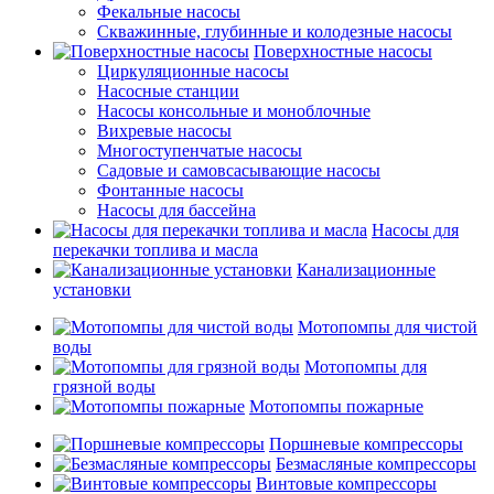
Фекальные насосы
Скважинные, глубинные и колодезные насосы
Поверхностные насосы
Циркуляционные насосы
Насосные станции
Насосы консольные и моноблочные
Вихревые насосы
Многоступенчатые насосы
Садовые и самовсасывающие насосы
Фонтанные насосы
Насосы для бассейна
Насосы для
перекачки топлива и масла
Канализационные
установки
Мотопомпы для чистой
воды
Мотопомпы для
грязной воды
Мотопомпы пожарные
Поршневые компрессоры
Безмасляные компрессоры
Винтовые компрессоры