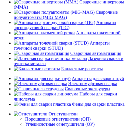
Сварочные инверторы
(MMA)
Сварочные
полуавтоматы (MIG-MAG)
Аппараты
аргонодуговой сварки (TIG)
Аппараты плазменной
резки
Аппараты
точечной сварки (STUD)
Сварочная автоматизация
Лазерная сварка и
очистка металла
Балластные реостаты
Аппараты для сварки труб
Электромуфтовая сварка
Сварочные экструдеры
Наборы для сварки
линолеума
Фены для сварки пластика
Огнетушители
Порошковые огнетушители (ОП)
Углекислотные огнетушители (ОУ)