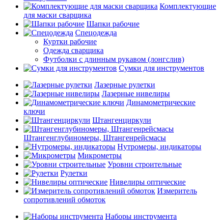
Комплектующие
для маски сварщика
Шапки рабочие
Спецодежда
Куртки рабочие
Одежда сварщика
Футболки с длинным рукавом (лонгслив)
Сумки для инструментов
Лазерные рулетки
Лазерные нивелиры
Динамометрические
ключи
Штангенциркули
Штангенглубиномеры, Штангенрейсмасы
Нутромеры, индикаторы
Микрометры
Уровни строительные
Рулетки
Нивелиры оптические
Измеритель
сопротивлений обмоток
Наборы инструмента