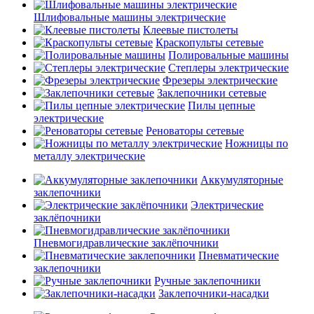
Шлифовальные машины электрические
Клеевые пистолеты
Краскопульты сетевые
Полировальные машины
Степлеры электрические
Фрезеры электрические
Заклепочники сетевые
Пилы цепные
электрические
Реноваторы сетевые
Ножницы по
металлу электрические
Аккумуляторные
заклепочники
Электрические
заклёпочники
Пневмогидравлические заклёпочники
Пневматические
заклепочники
Ручные заклепочники
Заклепочники-насадки