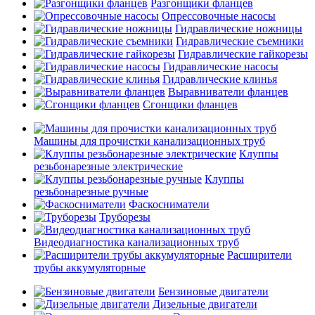
Разгонщики фланцев
Опрессовочные насосы
Гидравлические ножницы
Гидравлические съемники
Гидравлические гайкорезы
Гидравлические насосы
Гидравлические клинья
Выравниватели фланцев
Сгонщики фланцев
Машины для прочистки канализационных труб
Клуппы
резьбонарезные электрические
Клуппы
резьбонарезные ручные
Фаскосниматели
Труборезы
Видеодиагностика канализационных труб
Расширители
трубы аккумуляторные
Бензиновые двигатели
Дизельные двигатели