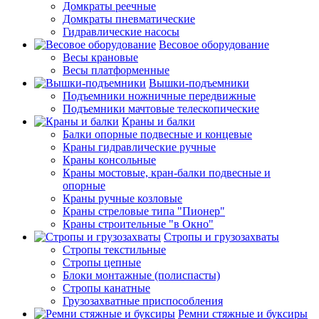
Домкраты реечные
Домкраты пневматические
Гидравлические насосы
Весовое оборудование
Весы крановые
Весы платформенные
Вышки-подъемники
Подъемники ножничные передвижные
Подъемники мачтовые телескопические
Краны и балки
Балки опорные подвесные и концевые
Краны гидравлические ручные
Краны консольные
Краны мостовые, кран-балки подвесные и
опорные
Краны ручные козловые
Краны стреловые типа "Пионер"
Краны строительные "в Окно"
Стропы и грузозахваты
Стропы текстильные
Стропы цепные
Блоки монтажные (полиспасты)
Стропы канатные
Грузозахватные приспособления
Ремни стяжные и буксиры