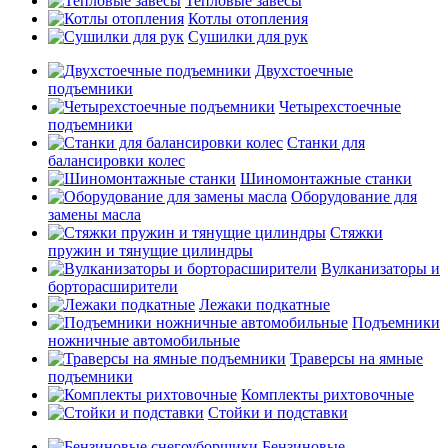
Тепловые завесы
Котлы отопления
Сушилки для рук
Двухстоечные
подъемники
Четырехстоечные
подъемники
Станки для
балансировки колес
Шиномонтажные станки
Оборудование для
замены масла
Стяжки
пружин и тянущие цилиндры
Вулканизаторы и
борторасширители
Лежаки подкатные
Подъемники
ножничные автомобильные
Траверсы на ямные
подъемники
Комплекты рихтовочные
Стойки и подставки
Бензиновые