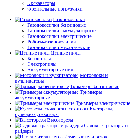
Экскаваторы
Фронтальные погрузчики
Газонокосилки
Газонокосилки бензиновые
Газонокосилки аккумуляторные
Газонокосилки электрические
Роботы-газонокосилки
Газонокосилки механические
Цепные пилы
Бензопилы
Электропилы
Аккумуляторные пилы
Мотоблоки и
культиваторы
Триммеры бензиновые
Триммеры
аккумуляторные
Триммеры электрические
Кусторезы,
сучкорезы, секаторы
Высоторезы
Садовые тракторы и
райдеры
Измельчители веток