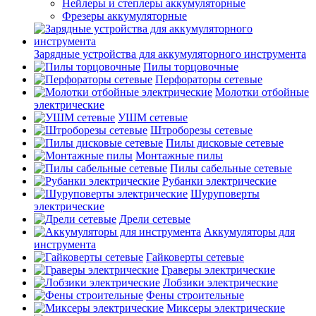
Нейлеры и степлеры аккумуляторные
Фрезеры аккумуляторные
Зарядные устройства для аккумуляторного инструмента
Пилы торцовочные
Перфораторы сетевые
Молотки отбойные
электрические
УШМ сетевые
Штроборезы сетевые
Пилы дисковые сетевые
Монтажные пилы
Пилы сабельные сетевые
Рубанки электрические
Шуруповерты
электрические
Дрели сетевые
Аккумуляторы для
инструмента
Гайковерты сетевые
Граверы электрические
Лобзики электрические
Фены строительные
Миксеры электрические