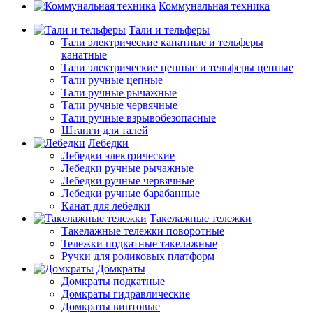
Коммунальная техника
Тали и тельферы
Тали электрические канатные и тельферы
канатные
Тали электрические цепные и тельферы цепные
Тали ручные цепные
Тали ручные рычажные
Тали ручные червячные
Тали ручные взрывобезопасные
Штанги для талей
Лебедки
Лебедки электрические
Лебедки ручные рычажные
Лебедки ручные червячные
Лебедки ручные барабанные
Канат для лебедки
Такелажные тележки
Такелажные тележки поворотные
Тележки подкатные такелажные
Ручки для роликовых платформ
Домкраты
Домкраты подкатные
Домкраты гидравлические
Домкраты винтовые