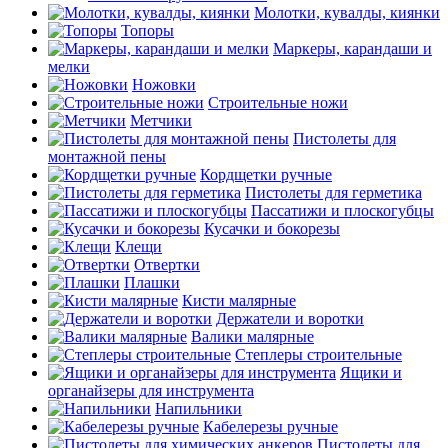
Молотки, кувалды, киянки
Топоры
Маркеры, карандаши и
мелки
Ножовки
Строительные ножи
Метчики
Пистолеты для
монтажной пены
Кордщетки ручные
Пистолеты для герметика
Пассатижи и плоскогубцы
Кусачки и бокорезы
Клещи
Отвертки
Плашки
Кисти малярные
Держатели и воротки
Валики малярные
Степлеры строительные
Ящики и
органайзеры для инструмента
Напильники
Кабелерезы ручные
Пистолеты для