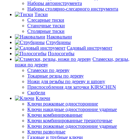
Наборы автоинструмента
Наборы столярно-слесарного инструмента
Тиски
Слесарные тиски
Станочные тиски
Столярные тиски
Наковальни
Струбцины
Садовый инструмент
Полосогибы
Стамески, резцы,
ножи по дереву
Стамески по дереву
Токарные резцы по дереву
Ножи для резьбы по дереву и шпону
Приспособления для заточки KIRSCHEN
Скобели
Ключи
Ключи рожковые односторонние
Ключи накидные односторонние ударные
Ключи комбинированные
Ключи комбинированные трещоточные
Ключи рожковые односторонние ударные
Ключи разводные
Газовые и трубные ключи