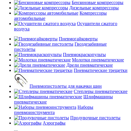
Бензиновые компрессоры
Дизельные компрессоры
Компрессоры
автомобильные
Осушители сжатого
воздуха
Пневмогайковерты
Гвоздезабивные
пистолеты
Пневмокраскопульты
Молотки пневматические
Дрели пневматические
Пневматические трещетки
Пневмопистолеты для накачки шин
Степлеры пневматические
Шлифмашины
пневматические
Наборы
пневмоинструмента
Продувочные пистолеты
Аэрографы