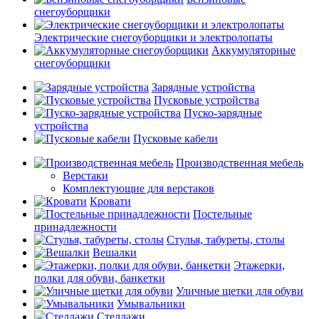
снегоуборщики
Электрические снегоуборщики и электролопаты
Аккумуляторные
снегоуборщики
Зарядные устройства
Пусковые устройства
Пуско-зарядные
устройства
Пусковые кабели
Производственная мебель
Верстаки
Комплектующие для верстаков
Кровати
Постельные
принадлежности
Стулья, табуреты, столы
Вешалки
Этажерки,
полки для обуви, банкетки
Уличные щетки для обуви
Умывальники
Стеллажи