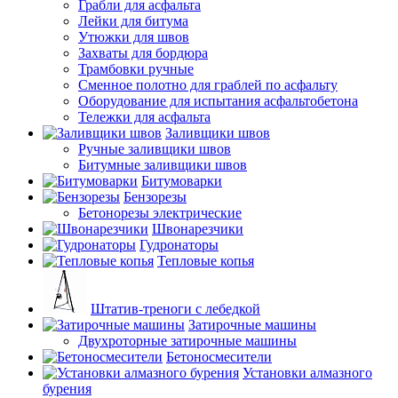
Грабли для асфальта
Лейки для битума
Утюжки для швов
Захваты для бордюра
Трамбовки ручные
Сменное полотно для граблей по асфальту
Оборудование для испытания асфальтобетона
Тележки для асфальта
Заливщики швов
Ручные заливщики швов
Битумные заливщики швов
Битумоварки
Бензорезы
Бетонорезы электрические
Швонарезчики
Гудронаторы
Тепловые копья
Штатив-треноги с лебедкой
Затирочные машины
Двухроторные затирочные машины
Бетоносмесители
Установки алмазного
бурения