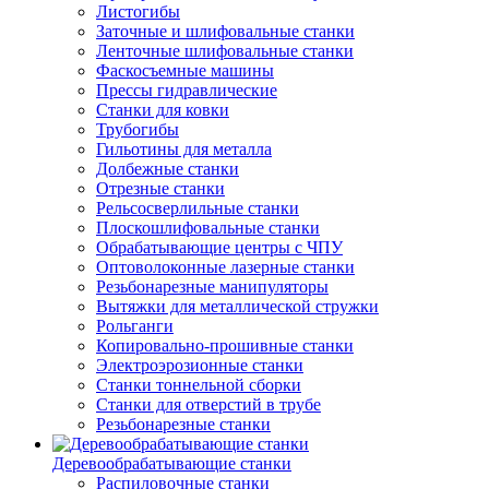
Листогибы
Заточные и шлифовальные станки
Ленточные шлифовальные станки
Фаскосъемные машины
Прессы гидравлические
Станки для ковки
Трубогибы
Гильотины для металла
Долбежные станки
Отрезные станки
Рельсосверлильные станки
Плоскошлифовальные станки
Обрабатывающие центры с ЧПУ
Оптоволоконные лазерные станки
Резьбонарезные манипуляторы
Вытяжки для металлической стружки
Рольганги
Копировально-прошивные станки
Электроэрозионные станки
Станки тоннельной сборки
Станки для отверстий в трубе
Резьбонарезные станки
Деревообрабатывающие станки
Распиловочные станки