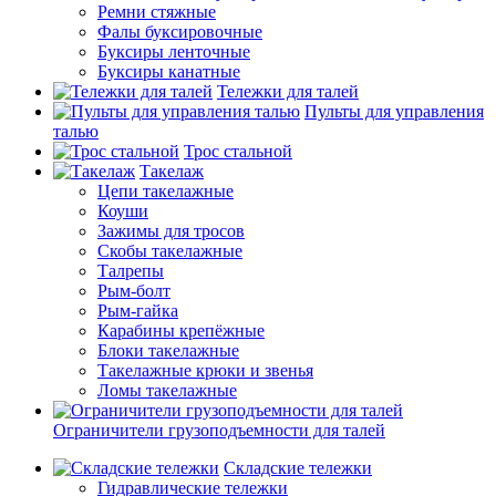
Ремни стяжные
Фалы буксировочные
Буксиры ленточные
Буксиры канатные
Тележки для талей
Пульты для управления
талью
Трос стальной
Такелаж
Цепи такелажные
Коуши
Зажимы для тросов
Скобы такелажные
Талрепы
Рым-болт
Рым-гайка
Карабины крепёжные
Блоки такелажные
Такелажные крюки и звенья
Ломы такелажные
Ограничители грузоподъемности для талей
Складские тележки
Гидравлические тележки