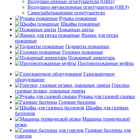
Воздушно-пенные огнетушители (ОВП)
Воздушно-эмульсионные огнетушители (ОВЭ)
Самосрабатывающие огнетушители
Рукава пожарные
Шкафы пожарные
Пожарные щиты
Ящики для песка
пожарные
Гидранты пожарные
Головки пожарные
Пожарный инвентарь
Противопожарные муфты
Газосварочное
оборудование
Горелки,
газовые резаки, паяльные лампы
Рукава для газовой сварки
Газовые баллоны
Шкафы для газовых
баллонов
Машины термической
резки
Газовые баллоны для
горелок