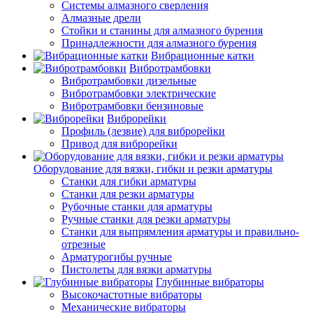
Системы алмазного сверления
Алмазные дрели
Стойки и станины для алмазного бурения
Принадлежности для алмазного бурения
Вибрационные катки
Вибротрамбовки
Вибротрамбовки дизельные
Вибротрамбовки электрические
Вибротрамбовки бензиновые
Виброрейки
Профиль (лезвие) для виброрейки
Привод для виброрейки
Оборудование для вязки, гибки и резки арматуры
Станки для гибки арматуры
Станки для резки арматуры
Рубочные станки для арматуры
Ручные станки для резки арматуры
Станки для выпрямления арматуры и правильно-
отрезные
Арматурогибы ручные
Пистолеты для вязки арматуры
Глубинные вибраторы
Высокочастотные вибраторы
Механические вибраторы