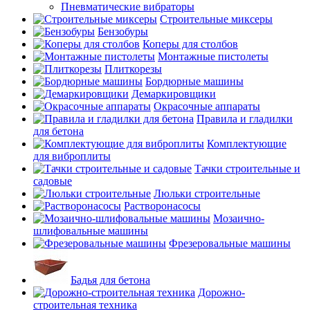
Пневматические вибраторы
Строительные миксеры
Бензобуры
Коперы для столбов
Монтажные пистолеты
Плиткорезы
Бордюрные машины
Демаркировщики
Окрасочные аппараты
Правила и гладилки
для бетона
Комплектующие
для виброплиты
Тачки строительные и
садовые
Люльки строительные
Растворонасосы
Мозаично-
шлифовальные машины
Фрезеровальные машины
Бадья для бетона
Дорожно-
строительная техника