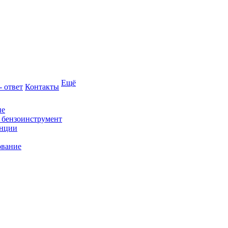
Ещё
- ответ
Контакты
ие
и бензоинструмент
анции
ование