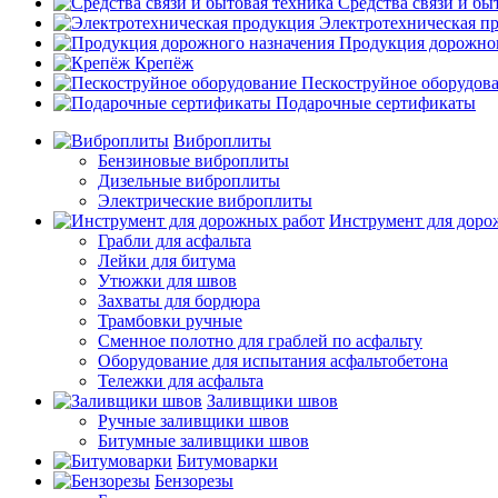
Средства связи и бы
Электротехническая п
Продукция дорожног
Крепёж
Пескоструйное оборудов
Подарочные сертификаты
Виброплиты
Бензиновые виброплиты
Дизельные виброплиты
Электрические виброплиты
Инструмент для доро
Грабли для асфальта
Лейки для битума
Утюжки для швов
Захваты для бордюра
Трамбовки ручные
Сменное полотно для граблей по асфальту
Оборудование для испытания асфальтобетона
Тележки для асфальта
Заливщики швов
Ручные заливщики швов
Битумные заливщики швов
Битумоварки
Бензорезы