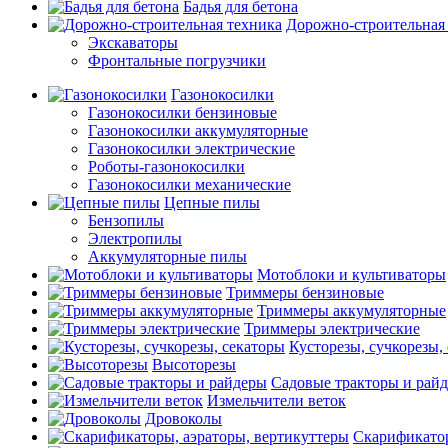
Бадья для бетона
Дорожно-строительная
Экскаваторы
Фронтальные погрузчики
Газонокосилки
Газонокосилки бензиновые
Газонокосилки аккумуляторные
Газонокосилки электрические
Роботы-газонокосилки
Газонокосилки механические
Цепные пилы
Бензопилы
Электропилы
Аккумуляторные пилы
Мотоблоки и культиваторы
Триммеры бензиновые
Триммеры аккумуляторные
Триммеры электрические
Кусторезы, сучкорезы,
Высоторезы
Садовые тракторы и рай
Измельчители веток
Дровоколы
Скарификатор