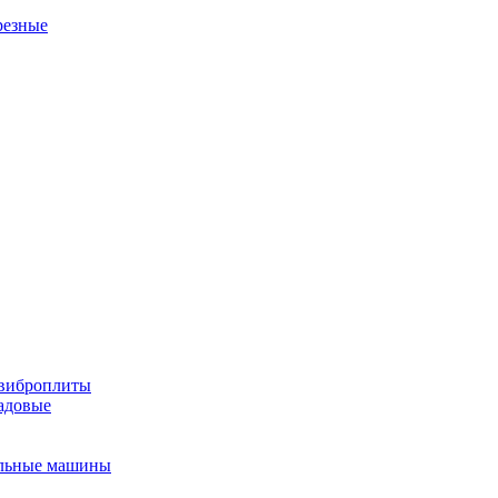
резные
виброплиты
садовые
льные машины