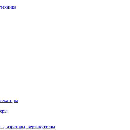
 техника
 секаторы
деры
ы, аэраторы, вертикуттеры