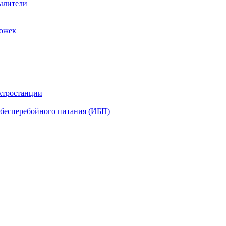
ылители
рожек
ктростанции
бесперебойного питания (ИБП)