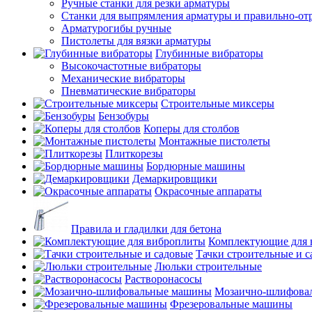
Ручные станки для резки арматуры
Станки для выпрямления арматуры и правильно-от
Арматурогибы ручные
Пистолеты для вязки арматуры
Глубинные вибраторы
Высокочастотные вибраторы
Механические вибраторы
Пневматические вибраторы
Строительные миксеры
Бензобуры
Коперы для столбов
Монтажные пистолеты
Плиткорезы
Бордюрные машины
Демаркировщики
Окрасочные аппараты
Правила и гладилки для бетона
Комплектующие для 
Тачки строительные и 
Люльки строительные
Растворонасосы
Мозаично-шлифова
Фрезеровальные машины