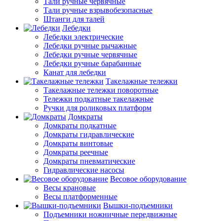
Тали ручные червячные
Тали ручные взрывобезопасные
Штанги для талей
Лебедки
Лебедки электрические
Лебедки ручные рычажные
Лебедки ручные червячные
Лебедки ручные барабанные
Канат для лебедки
Такелажные тележки
Такелажные тележки поворотные
Тележки подкатные такелажные
Ручки для роликовых платформ
Домкраты
Домкраты подкатные
Домкраты гидравлические
Домкраты винтовые
Домкраты реечные
Домкраты пневматические
Гидравлические насосы
Весовое оборудование
Весы крановые
Весы платформенные
Вышки-подъемники
Подъемники ножничные передвижные