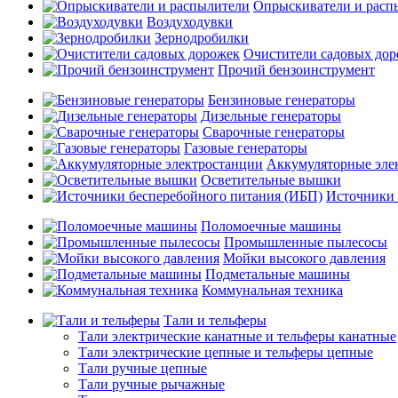
Опрыскиватели и расп
Воздуходувки
Зернодробилки
Очистители садовых до
Прочий бензоинструмент
Бензиновые генераторы
Дизельные генераторы
Сварочные генераторы
Газовые генераторы
Аккумуляторные эле
Осветительные вышки
Источники 
Поломоечные машины
Промышленные пылесосы
Мойки высокого давления
Подметальные машины
Коммунальная техника
Тали и тельферы
Тали электрические канатные и тельферы канатные
Тали электрические цепные и тельферы цепные
Тали ручные цепные
Тали ручные рычажные