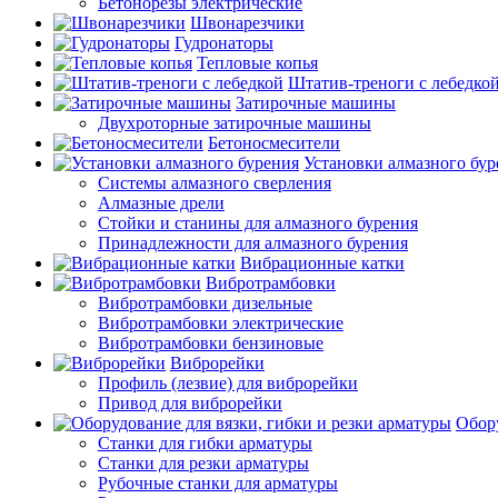
Бетонорезы электрические
Швонарезчики
Гудронаторы
Тепловые копья
Штатив-треноги с лебедко
Затирочные машины
Двухроторные затирочные машины
Бетоносмесители
Установки алмазного бур
Системы алмазного сверления
Алмазные дрели
Стойки и станины для алмазного бурения
Принадлежности для алмазного бурения
Вибрационные катки
Вибротрамбовки
Вибротрамбовки дизельные
Вибротрамбовки электрические
Вибротрамбовки бензиновые
Виброрейки
Профиль (лезвие) для виброрейки
Привод для виброрейки
Обору
Станки для гибки арматуры
Станки для резки арматуры
Рубочные станки для арматуры