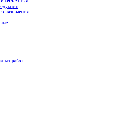
товая техника
родукция
о назначения
ание
жных работ