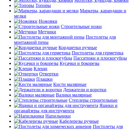
Молотки, кувалды, киянки
Топоры
Маркеры, карандаши и
мелки
Ножовки
Строительные ножи
Метчики
Пистолеты для
монтажной пены
Кордщетки ручные
Пистолеты для герметика
Пассатижи и плоскогубцы
Кусачки и бокорезы
Клещи
Отвертки
Плашки
Кисти малярные
Держатели и воротки
Валики малярные
Степлеры строительные
Ящики и
органайзеры для инструмента
Напильники
Кабелерезы ручные
Пистолеты для