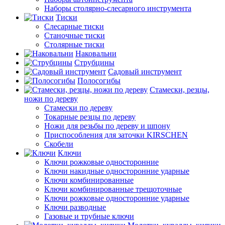
Наборы столярно-слесарного инструмента
Тиски
Слесарные тиски
Станочные тиски
Столярные тиски
Наковальни
Струбцины
Садовый инструмент
Полосогибы
Стамески, резцы,
ножи по дереву
Стамески по дереву
Токарные резцы по дереву
Ножи для резьбы по дереву и шпону
Приспособления для заточки KIRSCHEN
Скобели
Ключи
Ключи рожковые односторонние
Ключи накидные односторонние ударные
Ключи комбинированные
Ключи комбинированные трещоточные
Ключи рожковые односторонние ударные
Ключи разводные
Газовые и трубные ключи