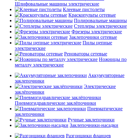
Шлифовальные машины электрические
Клеевые пистолеты
Краскопульты сетевые
Полировальные машины
Степлеры электрические
Фрезеры электрические
Заклепочники сетевые
Пилы цепные
электрические
Реноваторы сетевые
Ножницы по
металлу электрические
Аккумуляторные
заклепочники
Электрические
заклёпочники
Пневмогидравлические заклёпочники
Пневматические
заклепочники
Ручные заклепочники
Заклепочники-насадки
Разгонщики фланцев