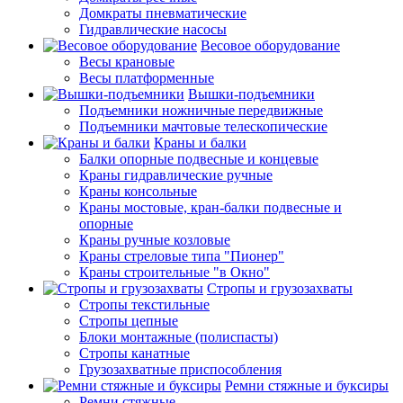
Домкраты пневматические
Гидравлические насосы
Весовое оборудование
Весы крановые
Весы платформенные
Вышки-подъемники
Подъемники ножничные передвижные
Подъемники мачтовые телескопические
Краны и балки
Балки опорные подвесные и концевые
Краны гидравлические ручные
Краны консольные
Краны мостовые, кран-балки подвесные и
опорные
Краны ручные козловые
Краны стреловые типа "Пионер"
Краны строительные "в Окно"
Стропы и грузозахваты
Стропы текстильные
Стропы цепные
Блоки монтажные (полиспасты)
Стропы канатные
Грузозахватные приспособления
Ремни стяжные и буксиры
Ремни стяжные