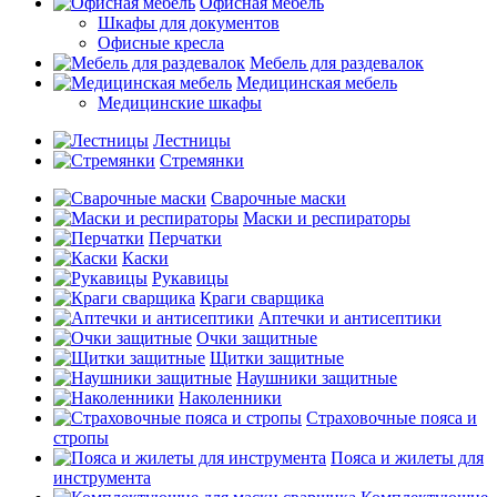
Офисная мебель
Шкафы для документов
Офисные кресла
Мебель для раздевалок
Медицинская мебель
Медицинские шкафы
Лестницы
Стремянки
Сварочные маски
Маски и респираторы
Перчатки
Каски
Рукавицы
Краги сварщика
Аптечки и антисептики
Очки защитные
Щитки защитные
Наушники защитные
Наколенники
Страховочные пояса и
стропы
Пояса и жилеты для
инструмента