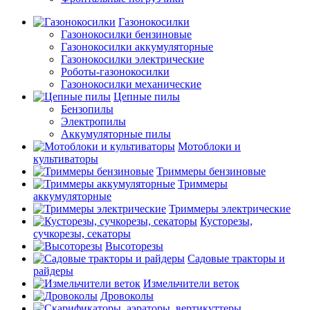
Газонокосилки
Газонокосилки бензиновые
Газонокосилки аккумуляторные
Газонокосилки электрические
Роботы-газонокосилки
Газонокосилки механические
Цепные пилы
Бензопилы
Электропилы
Аккумуляторные пилы
Мотоблоки и
культиваторы
Триммеры бензиновые
Триммеры
аккумуляторные
Триммеры электрические
Кусторезы,
сучкорезы, секаторы
Высоторезы
Садовые тракторы и
райдеры
Измельчители веток
Дровоколы