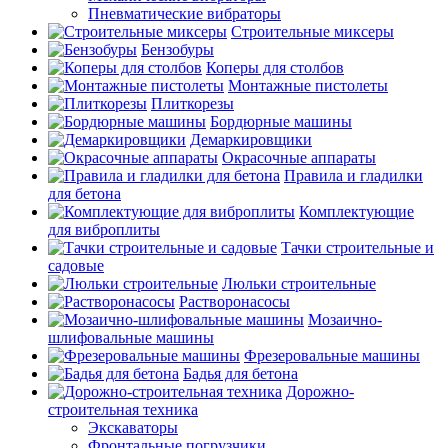
Пневматические вибраторы
Строительные миксеры
Бензобуры
Коперы для столбов
Монтажные пистолеты
Плиткорезы
Бордюрные машины
Демаркировщики
Окрасочные аппараты
Правила и гладилки
для бетона
Комплектующие
для виброплиты
Тачки строительные и
садовые
Люльки строительные
Растворонасосы
Мозаично-
шлифовальные машины
Фрезеровальные машины
Бадья для бетона
Дорожно-
строительная техника
Экскаваторы
Фронтальные погрузчики