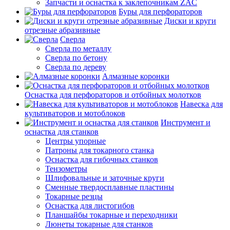
Запчасти и оснастка к заклепочникам ZAC
Буры для перфораторов
Диски и круги
отрезные абразивные
Сверла
Сверла по металлу
Сверла по бетону
Сверла по дереву
Алмазные коронки
Оснастка для перфораторов и отбойных молотков
Навеска для
культиваторов и мотоблоков
Инструмент и
оснастка для станков
Центры упорные
Патроны для токарного станка
Оснастка для гибочных станков
Тензометры
Шлифовальные и заточные круги
Сменные твердосплавные пластины
Токарные резцы
Оснастка для листогибов
Планшайбы токарные и переходники
Люнеты токарные для станков