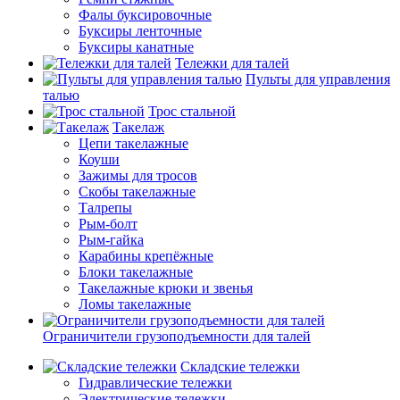
Фалы буксировочные
Буксиры ленточные
Буксиры канатные
Тележки для талей
Пульты для управления
талью
Трос стальной
Такелаж
Цепи такелажные
Коуши
Зажимы для тросов
Скобы такелажные
Талрепы
Рым-болт
Рым-гайка
Карабины крепёжные
Блоки такелажные
Такелажные крюки и звенья
Ломы такелажные
Ограничители грузоподъемности для талей
Складские тележки
Гидравлические тележки
Электрические тележки