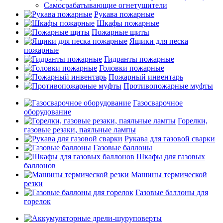
Самосрабатывающие огнетушители
Рукава пожарные
Шкафы пожарные
Пожарные щиты
Ящики для песка
пожарные
Гидранты пожарные
Головки пожарные
Пожарный инвентарь
Противопожарные муфты
Газосварочное
оборудование
Горелки,
газовые резаки, паяльные лампы
Рукава для газовой сварки
Газовые баллоны
Шкафы для газовых
баллонов
Машины термической
резки
Газовые баллоны для
горелок