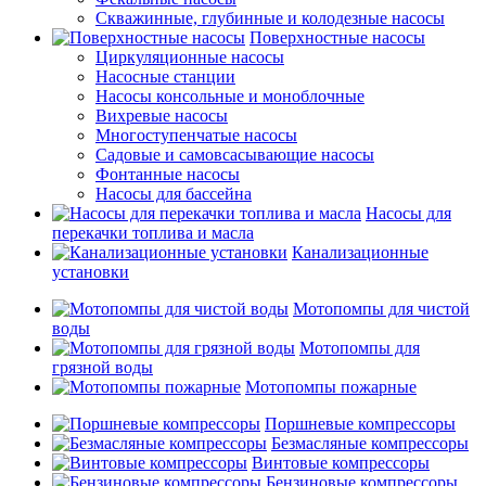
Скважинные, глубинные и колодезные насосы
Поверхностные насосы
Циркуляционные насосы
Насосные станции
Насосы консольные и моноблочные
Вихревые насосы
Многоступенчатые насосы
Садовые и самовсасывающие насосы
Фонтанные насосы
Насосы для бассейна
Насосы для
перекачки топлива и масла
Канализационные
установки
Мотопомпы для чистой
воды
Мотопомпы для
грязной воды
Мотопомпы пожарные
Поршневые компрессоры
Безмасляные компрессоры
Винтовые компрессоры
Бензиновые компрессоры