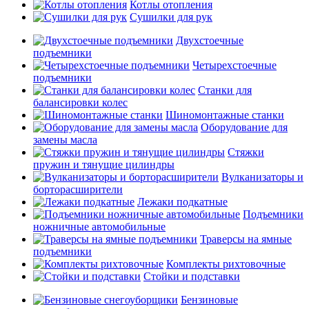
Котлы отопления
Сушилки для рук
Двухстоечные
подъемники
Четырехстоечные
подъемники
Станки для
балансировки колес
Шиномонтажные станки
Оборудование для
замены масла
Стяжки
пружин и тянущие цилиндры
Вулканизаторы и
борторасширители
Лежаки подкатные
Подъемники
ножничные автомобильные
Траверсы на ямные
подъемники
Комплекты рихтовочные
Стойки и подставки
Бензиновые