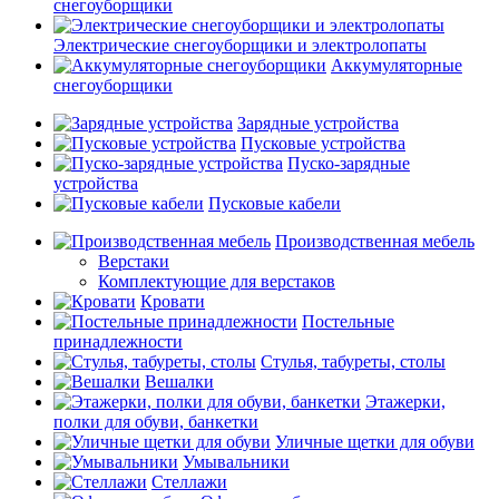
снегоуборщики
Электрические снегоуборщики и электролопаты
Аккумуляторные
снегоуборщики
Зарядные устройства
Пусковые устройства
Пуско-зарядные
устройства
Пусковые кабели
Производственная мебель
Верстаки
Комплектующие для верстаков
Кровати
Постельные
принадлежности
Стулья, табуреты, столы
Вешалки
Этажерки,
полки для обуви, банкетки
Уличные щетки для обуви
Умывальники
Стеллажи