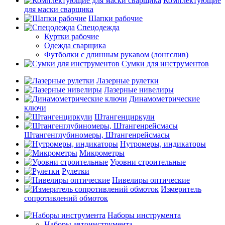
Комплектующие
для маски сварщика
Шапки рабочие
Спецодежда
Куртки рабочие
Одежда сварщика
Футболки с длинным рукавом (лонгслив)
Сумки для инструментов
Лазерные рулетки
Лазерные нивелиры
Динамометрические
ключи
Штангенциркули
Штангенглубиномеры, Штангенрейсмасы
Нутромеры, индикаторы
Микрометры
Уровни строительные
Рулетки
Нивелиры оптические
Измеритель
сопротивлений обмоток
Наборы инструмента
Наборы автоинструмента