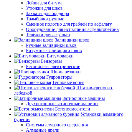
Лейки для битума
Утюжки для швов
Захваты для бордюра
Трамбовки ручные
Сменное полотно для граблей по асфальту
Оборудование для испытания асфальтобетона
Тележки для асфальта
Заливщики швов
Ручные заливщики швов
Битумные заливщики швов
Битумоварки
Бензорезы
Бетонорезы электрические
Швонарезчики
Гудронаторы
Тепловые копья
Штатив-треноги с
лебедкой
Затирочные машины
Двухроторные затирочные машины
Бетоносмесители
Установки алмазного
бурения
Системы алмазного сверления
Алмазные дрели