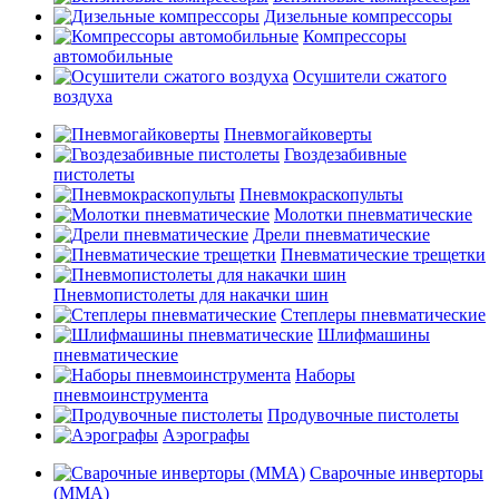
Дизельные компрессоры
Компрессоры
автомобильные
Осушители сжатого
воздуха
Пневмогайковерты
Гвоздезабивные
пистолеты
Пневмокраскопульты
Молотки пневматические
Дрели пневматические
Пневматические трещетки
Пневмопистолеты для накачки шин
Степлеры пневматические
Шлифмашины
пневматические
Наборы
пневмоинструмента
Продувочные пистолеты
Аэрографы
Сварочные инверторы
(MMA)