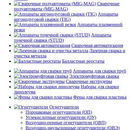
Сварочные
полуавтоматы (MIG-MAG)
Аппараты
аргонодуговой сварки (TIG)
Аппараты плазменной
резки
Аппараты
точечной сварки (STUD)
Сварочная автоматизация
Лазерная сварка и
очистка металла
Балластные реостаты
Аппараты для сварки труб
Электромуфтовая сварка
Сварочные экструдеры
Наборы для сварки
линолеума
Фены для сварки пластика
Огнетушители
Порошковые огнетушители (ОП)
Углекислотные огнетушители (ОУ)
Воздушно-пенные огнетушители (ОВП)
Воздушно-эмульсионные огнетушители (ОВЭ)