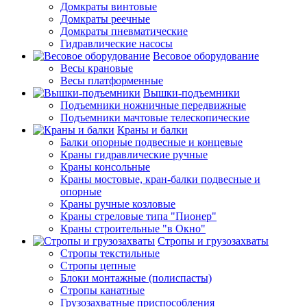
Домкраты винтовые
Домкраты реечные
Домкраты пневматические
Гидравлические насосы
Весовое оборудование
Весы крановые
Весы платформенные
Вышки-подъемники
Подъемники ножничные передвижные
Подъемники мачтовые телескопические
Краны и балки
Балки опорные подвесные и концевые
Краны гидравлические ручные
Краны консольные
Краны мостовые, кран-балки подвесные и
опорные
Краны ручные козловые
Краны стреловые типа "Пионер"
Краны строительные "в Окно"
Стропы и грузозахваты
Стропы текстильные
Стропы цепные
Блоки монтажные (полиспасты)
Стропы канатные
Грузозахватные приспособления