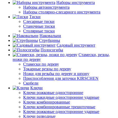
Наборы инструмента
Наборы автоинструмента
Наборы столярно-слесарного инструмента
Тиски
Слесарные тиски
Станочные тиски
Столярные тиски
Наковальни
Струбцины
Садовый инструмент
Полосогибы
Стамески, резцы,
ножи по дереву
Стамески по дереву
Токарные резцы по дереву
Ножи для резьбы по дереву и шпону
Приспособления для заточки KIRSCHEN
Скобели
Ключи
Ключи рожковые односторонние
Ключи накидные односторонние ударные
Ключи комбинированные
Ключи комбинированные трещоточные
Ключи рожковые односторонние ударные
Ключи разводные