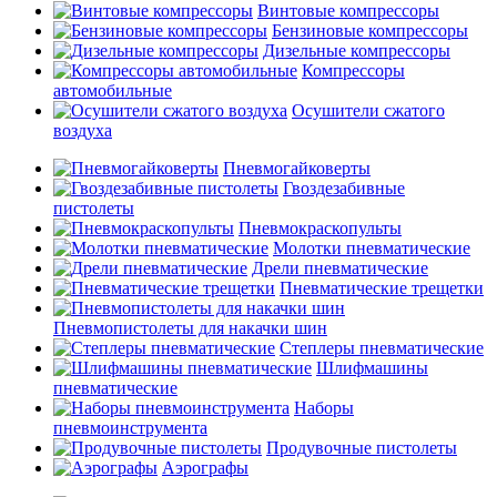
Винтовые компрессоры
Бензиновые компрессоры
Дизельные компрессоры
Компрессоры
автомобильные
Осушители сжатого
воздуха
Пневмогайковерты
Гвоздезабивные
пистолеты
Пневмокраскопульты
Молотки пневматические
Дрели пневматические
Пневматические трещетки
Пневмопистолеты для накачки шин
Степлеры пневматические
Шлифмашины
пневматические
Наборы
пневмоинструмента
Продувочные пистолеты
Аэрографы