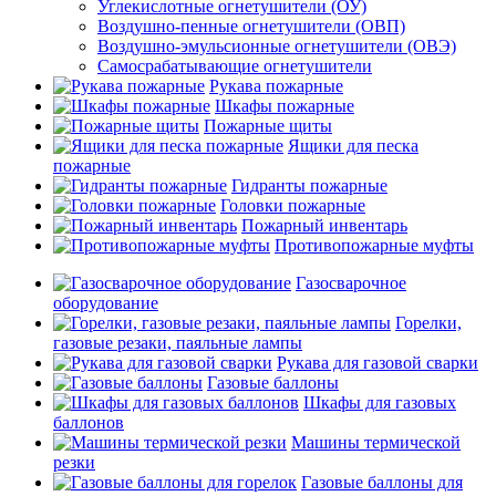
Углекислотные огнетушители (ОУ)
Воздушно-пенные огнетушители (ОВП)
Воздушно-эмульсионные огнетушители (ОВЭ)
Самосрабатывающие огнетушители
Рукава пожарные
Шкафы пожарные
Пожарные щиты
Ящики для песка
пожарные
Гидранты пожарные
Головки пожарные
Пожарный инвентарь
Противопожарные муфты
Газосварочное
оборудование
Горелки,
газовые резаки, паяльные лампы
Рукава для газовой сварки
Газовые баллоны
Шкафы для газовых
баллонов
Машины термической
резки
Газовые баллоны для