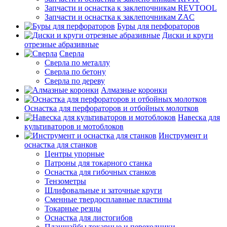
Запчасти и оснастка к заклепочникам REVTOOL
Запчасти и оснастка к заклепочникам ZAC
Буры для перфораторов
Диски и круги
отрезные абразивные
Сверла
Сверла по металлу
Сверла по бетону
Сверла по дереву
Алмазные коронки
Оснастка для перфораторов и отбойных молотков
Навеска для
культиваторов и мотоблоков
Инструмент и
оснастка для станков
Центры упорные
Патроны для токарного станка
Оснастка для гибочных станков
Тензометры
Шлифовальные и заточные круги
Сменные твердосплавные пластины
Токарные резцы
Оснастка для листогибов
Планшайбы токарные и переходники