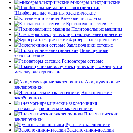
Миксеры электрические
Шлифовальные машины электрические
Клеевые пистолеты
Краскопульты сетевые
Полировальные машины
Степлеры электрические
Фрезеры электрические
Заклепочники сетевые
Пилы цепные
электрические
Реноваторы сетевые
Ножницы по
металлу электрические
Аккумуляторные
заклепочники
Электрические
заклёпочники
Пневмогидравлические заклёпочники
Пневматические
заклепочники
Ручные заклепочники
Заклепочники-насадки