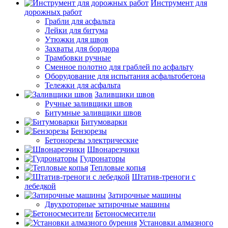
Инструмент для
дорожных работ
Грабли для асфальта
Лейки для битума
Утюжки для швов
Захваты для бордюра
Трамбовки ручные
Сменное полотно для граблей по асфальту
Оборудование для испытания асфальтобетона
Тележки для асфальта
Заливщики швов
Ручные заливщики швов
Битумные заливщики швов
Битумоварки
Бензорезы
Бетонорезы электрические
Швонарезчики
Гудронаторы
Тепловые копья
Штатив-треноги с
лебедкой
Затирочные машины
Двухроторные затирочные машины
Бетоносмесители
Установки алмазного