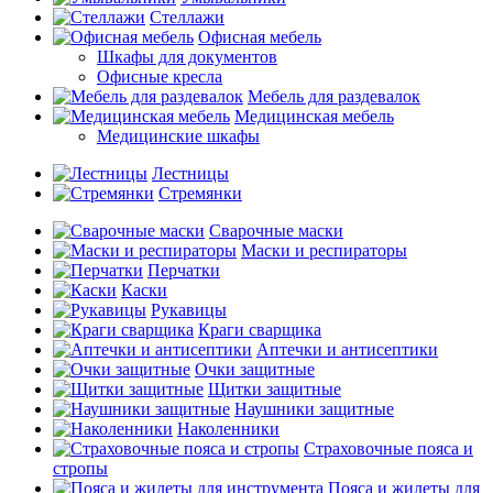
Стеллажи
Офисная мебель
Шкафы для документов
Офисные кресла
Мебель для раздевалок
Медицинская мебель
Медицинские шкафы
Лестницы
Стремянки
Сварочные маски
Маски и респираторы
Перчатки
Каски
Рукавицы
Краги сварщика
Аптечки и антисептики
Очки защитные
Щитки защитные
Наушники защитные
Наколенники
Страховочные пояса и
стропы
Пояса и жилеты для