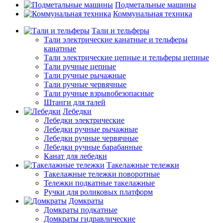
Подметальные машины
Коммунальная техника
Тали и тельферы
Тали электрические канатные и тельферы
канатные
Тали электрические цепные и тельферы цепные
Тали ручные цепные
Тали ручные рычажные
Тали ручные червячные
Тали ручные взрывобезопасные
Штанги для талей
Лебедки
Лебедки электрические
Лебедки ручные рычажные
Лебедки ручные червячные
Лебедки ручные барабанные
Канат для лебедки
Такелажные тележки
Такелажные тележки поворотные
Тележки подкатные такелажные
Ручки для роликовых платформ
Домкраты
Домкраты подкатные
Домкраты гидравлические