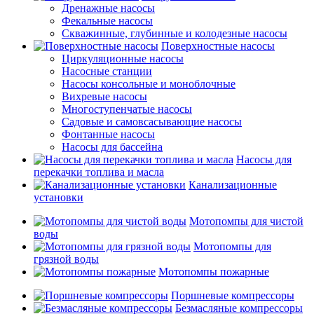
Дренажные насосы
Фекальные насосы
Скважинные, глубинные и колодезные насосы
Поверхностные насосы
Циркуляционные насосы
Насосные станции
Насосы консольные и моноблочные
Вихревые насосы
Многоступенчатые насосы
Садовые и самовсасывающие насосы
Фонтанные насосы
Насосы для бассейна
Насосы для
перекачки топлива и масла
Канализационные
установки
Мотопомпы для чистой
воды
Мотопомпы для
грязной воды
Мотопомпы пожарные
Поршневые компрессоры
Безмасляные компрессоры