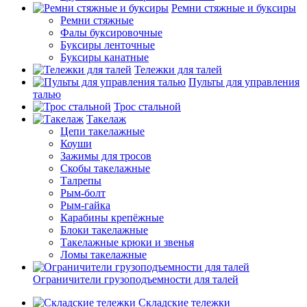
Ремни стяжные и буксиры
Ремни стяжные
Фалы буксировочные
Буксиры ленточные
Буксиры канатные
Тележки для талей
Пульты для управления
талью
Трос стальной
Такелаж
Цепи такелажные
Коуши
Зажимы для тросов
Скобы такелажные
Талрепы
Рым-болт
Рым-гайка
Карабины крепёжные
Блоки такелажные
Такелажные крюки и звенья
Ломы такелажные
Ограничители грузоподъемности для талей
Складские тележки