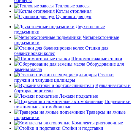
бойлеры
Тепловые завесы
Котлы отопления
Сушилки для рук
Двухстоечные
подъемники
Четырехстоечные
подъемники
Станки для
балансировки колес
Шиномонтажные станки
Оборудование для
замены масла
Стяжки
пружин и тянущие цилиндры
Вулканизаторы и
борторасширители
Лежаки подкатные
Подъемники
ножничные автомобильные
Траверсы на ямные
подъемники
Комплекты рихтовочные
Стойки и подставки