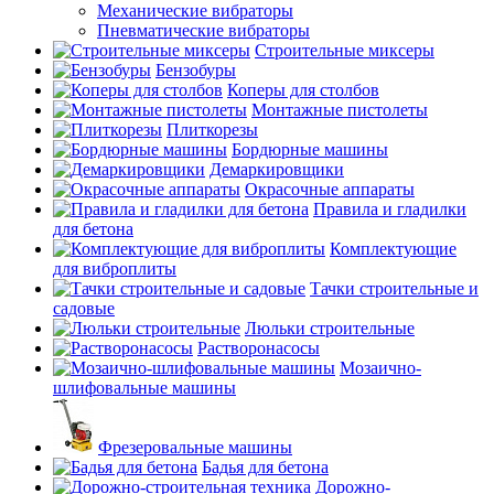
Механические вибраторы
Пневматические вибраторы
Строительные миксеры
Бензобуры
Коперы для столбов
Монтажные пистолеты
Плиткорезы
Бордюрные машины
Демаркировщики
Окрасочные аппараты
Правила и гладилки
для бетона
Комплектующие
для виброплиты
Тачки строительные и
садовые
Люльки строительные
Растворонасосы
Мозаично-
шлифовальные машины
Фрезеровальные машины
Бадья для бетона
Дорожно-