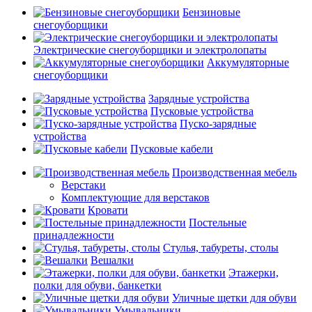
Бензиновые
снегоуборщики
Электрические снегоуборщики и электролопаты
Аккумуляторные
снегоуборщики
Зарядные устройства
Пусковые устройства
Пуско-зарядные
устройства
Пусковые кабели
Производственная мебель
Верстаки
Комплектующие для верстаков
Кровати
Постельные
принадлежности
Стулья, табуреты, столы
Вешалки
Этажерки,
полки для обуви, банкетки
Уличные щетки для обуви
Умывальники