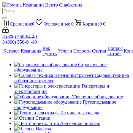
Сравнение
0
Отложенные
0
Корзина
0
0
8 (800) 550-64-40
8 (800) 550-64-40
Как
Вопрос
Каталог
Компания
Услуги
Новости
Статьи
Кон
купить
- ответ
Строительное
оборудование
Садовая техника
и бензоинструмент
Генераторы и
электростанции
Уборочное оборудование
Грузоподъемное
оборудование
Техника для склада
Станки
Ленточное полотно
Насосы