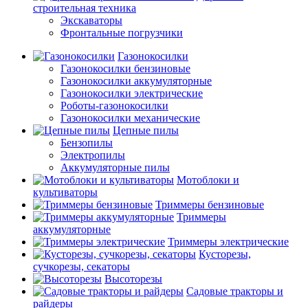
строительная техника
Экскаваторы
Фронтальные погрузчики
Газонокосилки
Газонокосилки бензиновые
Газонокосилки аккумуляторные
Газонокосилки электрические
Роботы-газонокосилки
Газонокосилки механические
Цепные пилы
Бензопилы
Электропилы
Аккумуляторные пилы
Мотоблоки и
культиваторы
Триммеры бензиновые
Триммеры
аккумуляторные
Триммеры электрические
Кусторезы,
сучкорезы, секаторы
Высоторезы
Садовые тракторы и
райдеры