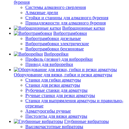
бурения
Системы алмазного сверления
Алмазные дрели
Стойки и станины для алмазного бурения
Принадлежности для алмазного бурения
Вибрационные катки
Вибротрамбовки
Вибротрамбовки дизельные
Вибротрамбовки электрические
Вибротрамбовки бензиновые
Виброрейки
Профиль (лезвие) для виброрейки
Привод для виброрейки
Оборудование для вязки, гибки и резки арматуры
Станки для гибки арматуры
Станки для резки арматуры
Рубочные станки для арматуры
Ручные станки для резки арматуры
Станки для выпрямления арматуры и правильно-
отрезные
Арматурогибы ручные
Пистолеты для вязки арматуры
Глубинные вибраторы
Высокочастотные вибраторы