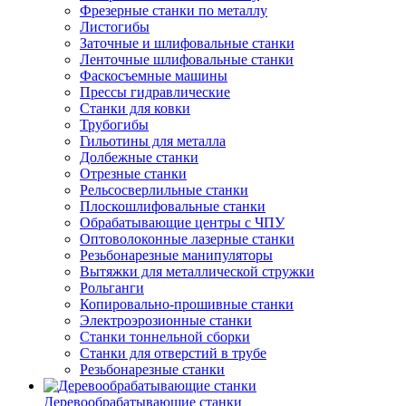
Фрезерные станки по металлу
Листогибы
Заточные и шлифовальные станки
Ленточные шлифовальные станки
Фаскосъемные машины
Прессы гидравлические
Станки для ковки
Трубогибы
Гильотины для металла
Долбежные станки
Отрезные станки
Рельсосверлильные станки
Плоскошлифовальные станки
Обрабатывающие центры с ЧПУ
Оптоволоконные лазерные станки
Резьбонарезные манипуляторы
Вытяжки для металлической стружки
Рольганги
Копировально-прошивные станки
Электроэрозионные станки
Станки тоннельной сборки
Станки для отверстий в трубе
Резьбонарезные станки
Деревообрабатывающие станки