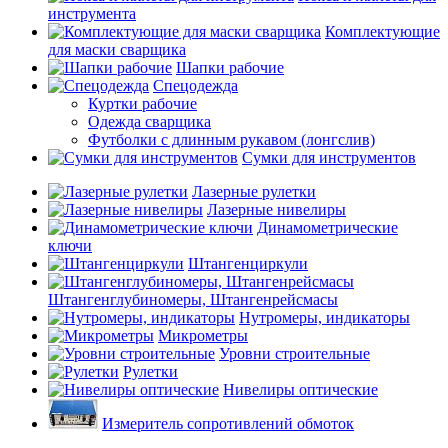
инструмента
Комплектующие
для маски сварщика
Шапки рабочие
Спецодежда
Куртки рабочие
Одежда сварщика
Футболки с длинным рукавом (лонгслив)
Сумки для инструментов
Лазерные рулетки
Лазерные нивелиры
Динамометрические
ключи
Штангенциркули
Штангенглубиномеры, Штангенрейсмасы
Нутромеры, индикаторы
Микрометры
Уровни строительные
Рулетки
Нивелиры оптические
Измеритель сопротивлений обмоток