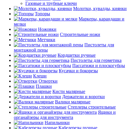
Газовые и трубные ключи
Молотки, кувалды, киянки
Топоры
Маркеры, карандаши и
мелки
Ножовки
Строительные ножи
Метчики
Пистолеты для
монтажной пены
Кордщетки ручные
Пистолеты для герметика
Пассатижи и плоскогубцы
Кусачки и бокорезы
Клещи
Отвертки
Плашки
Кисти малярные
Держатели и воротки
Валики малярные
Степлеры строительные
Ящики и
органайзеры для инструмента
Напильники
Кабелерезы ручные