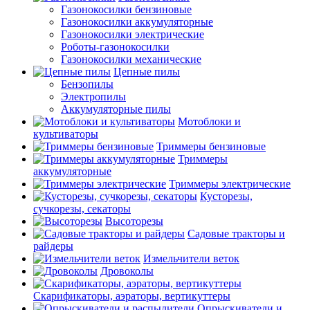
Газонокосилки бензиновые
Газонокосилки аккумуляторные
Газонокосилки электрические
Роботы-газонокосилки
Газонокосилки механические
Цепные пилы
Бензопилы
Электропилы
Аккумуляторные пилы
Мотоблоки и
культиваторы
Триммеры бензиновые
Триммеры
аккумуляторные
Триммеры электрические
Кусторезы,
сучкорезы, секаторы
Высоторезы
Садовые тракторы и
райдеры
Измельчители веток
Дровоколы
Скарификаторы, аэраторы, вертикуттеры
Опрыскиватели и