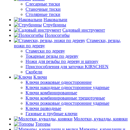
Слесарные тиски
Станочные тиски
Столярные тиски
Наковальни
Струбцины
Садовый инструмент
Полосогибы
Стамески, резцы,
ножи по дереву
Стамески по дереву
Токарные резцы по дереву
Ножи для резьбы по дереву и шпону
Приспособления для заточки KIRSCHEN
Скобели
Ключи
Ключи рожковые односторонние
Ключи накидные односторонние ударные
Ключи комбинированные
Ключи комбинированные трещоточные
Ключи рожковые односторонние ударные
Ключи разводные
Газовые и трубные ключи
Молотки, кувалды, киянки
Топоры
Маркеры, карандаши и