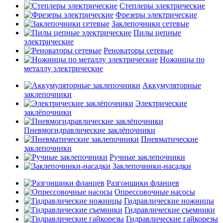
Степлеры электрические
Фрезеры электрические
Заклепочники сетевые
Пилы цепные
электрические
Реноваторы сетевые
Ножницы по
металлу электрические
Аккумуляторные
заклепочники
Электрические
заклёпочники
Пневмогидравлические заклёпочники
Пневматические
заклепочники
Ручные заклепочники
Заклепочники-насадки
Разгонщики фланцев
Опрессовочные насосы
Гидравлические ножницы
Гидравлические съемники
Гидравлические гайкорезы