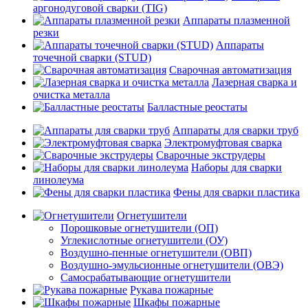
аргонодуговой сварки (TIG)
Аппараты плазменной
резки
Аппараты
точечной сварки (STUD)
Сварочная автоматизация
Лазерная сварка и
очистка металла
Балластные реостаты
Аппараты для сварки труб
Электромуфтовая сварка
Сварочные экструдеры
Наборы для сварки
линолеума
Фены для сварки пластика
Огнетушители
Порошковые огнетушители (ОП)
Углекислотные огнетушители (ОУ)
Воздушно-пенные огнетушители (ОВП)
Воздушно-эмульсионные огнетушители (ОВЭ)
Самосрабатывающие огнетушители
Рукава пожарные
Шкафы пожарные