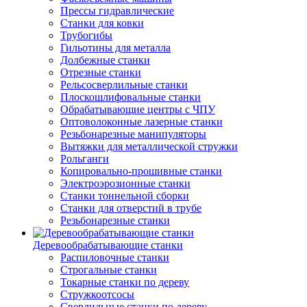
Прессы гидравлические
Станки для ковки
Трубогибы
Гильотины для металла
Долбежные станки
Отрезные станки
Рельсосверлильные станки
Плоскошлифовальные станки
Обрабатывающие центры с ЧПУ
Оптоволоконные лазерные станки
Резьбонарезные манипуляторы
Вытяжки для металлической стружки
Рольганги
Копировально-прошивные станки
Электроэрозионные станки
Станки тоннельной сборки
Станки для отверстий в трубе
Резьбонарезные станки
Деревообрабатывающие станки
Распиловочные станки
Строгальные станки
Токарные станки по дереву
Стружкоотсосы
Сверлильные станки по дереву