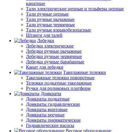
канатные
Тали электрические цепные и тельферы цепные
Тали ручные цепные
Тали ручные рычажные
Тали ручные червячные
Тали ручные взрывобезопасные
Штанги для талей
Лебедки
Лебедки электрические
Лебедки ручные рычажные
Лебедки ручные червячные
Лебедки ручные барабанные
Канат для лебедки
Такелажные тележки
Такелажные тележки поворотные
Тележки подкатные такелажные
Ручки для роликовых платформ
Домкраты
Домкраты подкатные
Домкраты гидравлические
Домкраты винтовые
Домкраты реечные
Домкраты пневматические
Гидравлические насосы
Весовое оборудование