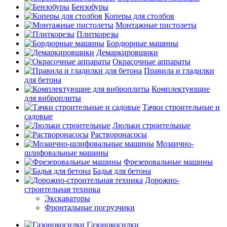
Бензобуры
Коперы для столбов
Монтажные пистолеты
Плиткорезы
Бордюрные машины
Демаркировщики
Окрасочные аппараты
Правила и гладилки
для бетона
Комплектующие
для виброплиты
Тачки строительные и
садовые
Люльки строительные
Растворонасосы
Мозаично-
шлифовальные машины
Фрезеровальные машины
Бадья для бетона
Дорожно-
строительная техника
Экскаваторы
Фронтальные погрузчики
Газонокосилки