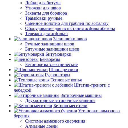
Лейки для битума
Утюжки для швов
Захваты для бордюра
Трамбовки ручные
Сменное полотно для граблей по асфальту
Оборудование для испытания асфальтобетона
Тележки для асфальта
Заливщики швов
Ручные заливщики швов
Битумные заливщики швов
Битумоварки
Бензорезы
Бетонорезы электрические
Швонарезчики
Гудронаторы
Тепловые копья
Штатив-треноги с
лебедкой
Затирочные машины
Двухроторные затирочные машины
Бетоносмесители
Установки алмазного
бурения
Системы алмазного сверления
Алмазные дрели