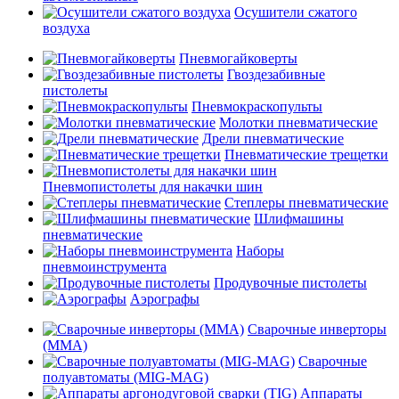
Осушители сжатого
воздуха
Пневмогайковерты
Гвоздезабивные
пистолеты
Пневмокраскопульты
Молотки пневматические
Дрели пневматические
Пневматические трещетки
Пневмопистолеты для накачки шин
Степлеры пневматические
Шлифмашины
пневматические
Наборы
пневмоинструмента
Продувочные пистолеты
Аэрографы
Сварочные инверторы
(MMA)
Сварочные
полуавтоматы (MIG-MAG)
Аппараты