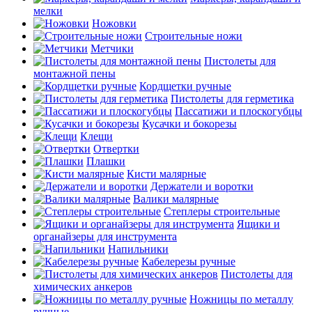
мелки
Ножовки
Строительные ножи
Метчики
Пистолеты для
монтажной пены
Кордщетки ручные
Пистолеты для герметика
Пассатижи и плоскогубцы
Кусачки и бокорезы
Клещи
Отвертки
Плашки
Кисти малярные
Держатели и воротки
Валики малярные
Степлеры строительные
Ящики и
органайзеры для инструмента
Напильники
Кабелерезы ручные
Пистолеты для
химических анкеров
Ножницы по металлу
ручные