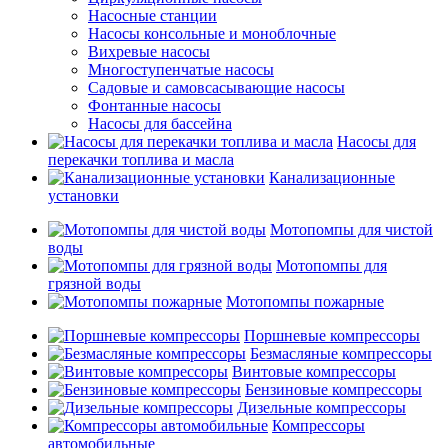
Насосные станции
Насосы консольные и моноблочные
Вихревые насосы
Многоступенчатые насосы
Садовые и самовсасывающие насосы
Фонтанные насосы
Насосы для бассейна
Насосы для
перекачки топлива и масла
Канализационные
установки
Мотопомпы для чистой
воды
Мотопомпы для
грязной воды
Мотопомпы пожарные
Поршневые компрессоры
Безмасляные компрессоры
Винтовые компрессоры
Бензиновые компрессоры
Дизельные компрессоры
Компрессоры
автомобильные