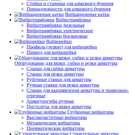
Стойки и станины для алмазного бурения
Принадлежности для алмазного бурения
Вибрационные катки
Вибротрамбовки
Вибротрамбовки дизельные
Вибротрамбовки электрические
Вибротрамбовки бензиновые
Виброрейки
Профиль (лезвие) для виброрейки
Привод для виброрейки
Оборудование для вязки, гибки и резки арматуры
Станки для гибки арматуры
Станки для резки арматуры
Рубочные станки для арматуры
Ручные станки для резки арматуры
Станки для выпрямления арматуры и правильно-
отрезные
Арматурогибы ручные
Пистолеты для вязки арматуры
Глубинные вибраторы
Высокочастотные вибраторы
Механические вибраторы
Пневматические вибраторы
Строительные миксеры