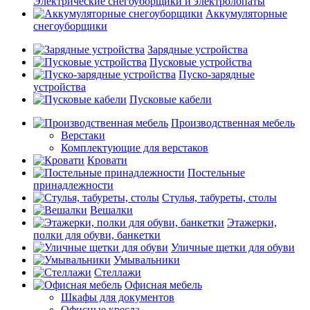
Электрические снегоуборщики и электролопаты
Аккумуляторные
снегоуборщики
Зарядные устройства
Пусковые устройства
Пуско-зарядные
устройства
Пусковые кабели
Производственная мебель
Верстаки
Комплектующие для верстаков
Кровати
Постельные
принадлежности
Стулья, табуреты, столы
Вешалки
Этажерки,
полки для обуви, банкетки
Уличные щетки для обуви
Умывальники
Стеллажи
Офисная мебель
Шкафы для документов
Офисные кресла