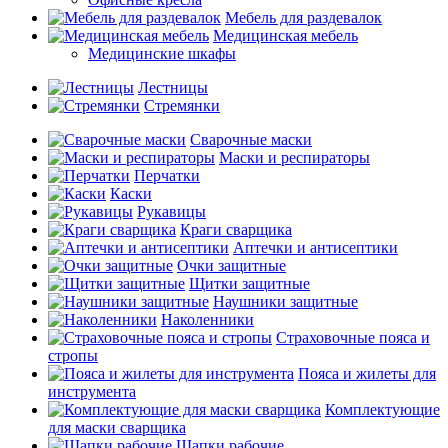
Мебель для раздевалок
Медицинская мебель
Медицинские шкафы
Лестницы
Стремянки
Сварочные маски
Маски и респираторы
Перчатки
Каски
Рукавицы
Краги сварщика
Аптечки и антисептики
Очки защитные
Щитки защитные
Наушники защитные
Наколенники
Страховочные пояса и
стропы
Пояса и жилеты для
инструмента
Комплектующие
для маски сварщика
Шапки рабочие