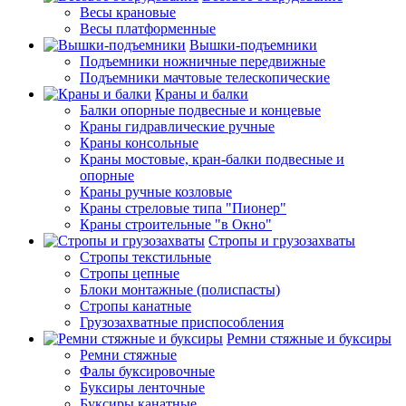
Весы крановые
Весы платформенные
Вышки-подъемники
Подъемники ножничные передвижные
Подъемники мачтовые телескопические
Краны и балки
Балки опорные подвесные и концевые
Краны гидравлические ручные
Краны консольные
Краны мостовые, кран-балки подвесные и
опорные
Краны ручные козловые
Краны стреловые типа "Пионер"
Краны строительные "в Окно"
Стропы и грузозахваты
Стропы текстильные
Стропы цепные
Блоки монтажные (полиспасты)
Стропы канатные
Грузозахватные приспособления
Ремни стяжные и буксиры
Ремни стяжные
Фалы буксировочные
Буксиры ленточные
Буксиры канатные