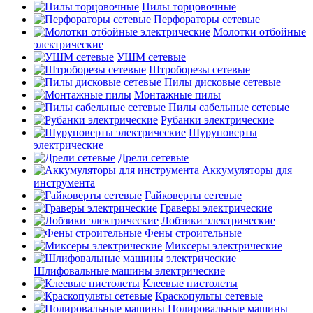
Пилы торцовочные
Перфораторы сетевые
Молотки отбойные
электрические
УШМ сетевые
Штроборезы сетевые
Пилы дисковые сетевые
Монтажные пилы
Пилы сабельные сетевые
Рубанки электрические
Шуруповерты
электрические
Дрели сетевые
Аккумуляторы для
инструмента
Гайковерты сетевые
Граверы электрические
Лобзики электрические
Фены строительные
Миксеры электрические
Шлифовальные машины электрические
Клеевые пистолеты
Краскопульты сетевые
Полировальные машины