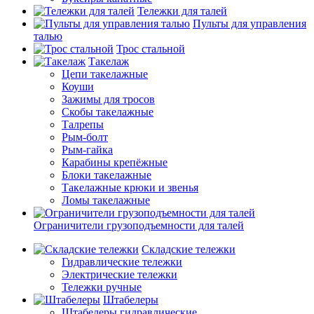
Тележки для талей
Пульты для управления
талью
Трос стальной
Такелаж
Цепи такелажные
Коуши
Зажимы для тросов
Скобы такелажные
Талрепы
Рым-болт
Рым-гайка
Карабины крепёжные
Блоки такелажные
Такелажные крюки и звенья
Ломы такелажные
Ограничители грузоподъемности для талей
Складские тележки
Гидравлические тележки
Электрические тележки
Тележки ручные
Штабелеры
Штабелеры гидравлические