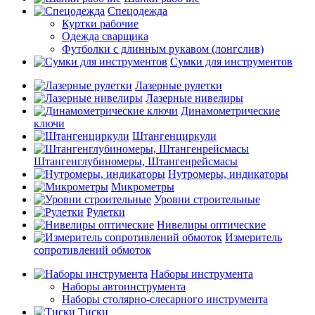
Спецодежда
Куртки рабочие
Одежда сварщика
Футболки с длинным рукавом (лонгслив)
Сумки для инструментов
Лазерные рулетки
Лазерные нивелиры
Динамометрические
ключи
Штангенциркули
Штангенглубиномеры, Штангенрейсмасы
Нутромеры, индикаторы
Микрометры
Уровни строительные
Рулетки
Нивелиры оптические
Измеритель
сопротивлений обмоток
Наборы инструмента
Наборы автоинструмента
Наборы столярно-слесарного инструмента
Тиски