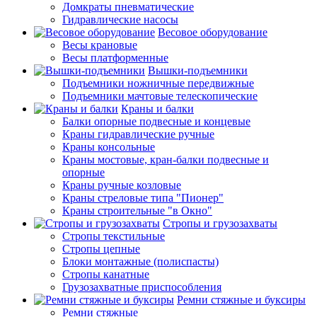
Домкраты пневматические
Гидравлические насосы
Весовое оборудование
Весы крановые
Весы платформенные
Вышки-подъемники
Подъемники ножничные передвижные
Подъемники мачтовые телескопические
Краны и балки
Балки опорные подвесные и концевые
Краны гидравлические ручные
Краны консольные
Краны мостовые, кран-балки подвесные и
опорные
Краны ручные козловые
Краны стреловые типа "Пионер"
Краны строительные "в Окно"
Стропы и грузозахваты
Стропы текстильные
Стропы цепные
Блоки монтажные (полиспасты)
Стропы канатные
Грузозахватные приспособления
Ремни стяжные и буксиры
Ремни стяжные