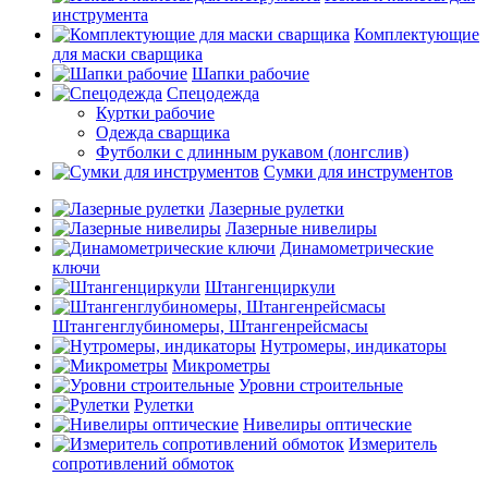
инструмента
Комплектующие
для маски сварщика
Шапки рабочие
Спецодежда
Куртки рабочие
Одежда сварщика
Футболки с длинным рукавом (лонгслив)
Сумки для инструментов
Лазерные рулетки
Лазерные нивелиры
Динамометрические
ключи
Штангенциркули
Штангенглубиномеры, Штангенрейсмасы
Нутромеры, индикаторы
Микрометры
Уровни строительные
Рулетки
Нивелиры оптические
Измеритель
сопротивлений обмоток