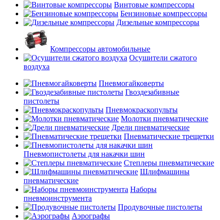
Винтовые компрессоры
Бензиновые компрессоры
Дизельные компрессоры
Компрессоры автомобильные
Осушители сжатого
воздуха
Пневмогайковерты
Гвоздезабивные
пистолеты
Пневмокраскопульты
Молотки пневматические
Дрели пневматические
Пневматические трещетки
Пневмопистолеты для накачки шин
Степлеры пневматические
Шлифмашины
пневматические
Наборы
пневмоинструмента
Продувочные пистолеты
Аэрографы