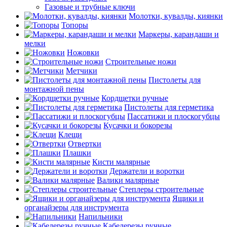
Газовые и трубные ключи
Молотки, кувалды, киянки
Топоры
Маркеры, карандаши и
мелки
Ножовки
Строительные ножи
Метчики
Пистолеты для
монтажной пены
Кордщетки ручные
Пистолеты для герметика
Пассатижи и плоскогубцы
Кусачки и бокорезы
Клещи
Отвертки
Плашки
Кисти малярные
Держатели и воротки
Валики малярные
Степлеры строительные
Ящики и
органайзеры для инструмента
Напильники
Кабелерезы ручные