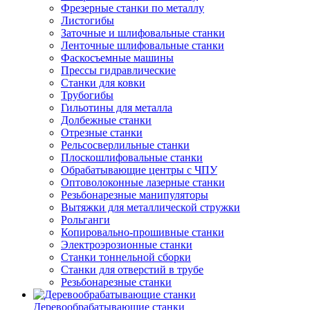
Фрезерные станки по металлу
Листогибы
Заточные и шлифовальные станки
Ленточные шлифовальные станки
Фаскосъемные машины
Прессы гидравлические
Станки для ковки
Трубогибы
Гильотины для металла
Долбежные станки
Отрезные станки
Рельсосверлильные станки
Плоскошлифовальные станки
Обрабатывающие центры с ЧПУ
Оптоволоконные лазерные станки
Резьбонарезные манипуляторы
Вытяжки для металлической стружки
Рольганги
Копировально-прошивные станки
Электроэрозионные станки
Станки тоннельной сборки
Станки для отверстий в трубе
Резьбонарезные станки
Деревообрабатывающие станки