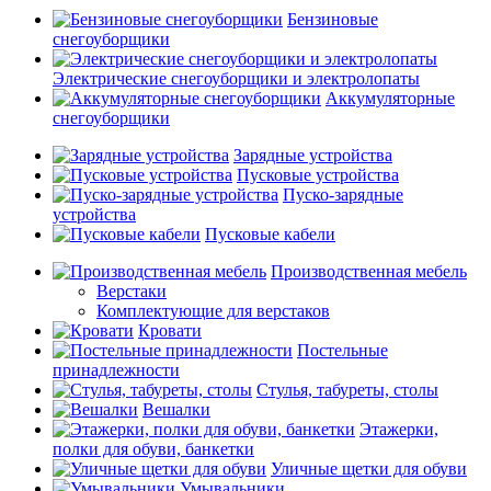
Бензиновые
снегоуборщики
Электрические снегоуборщики и электролопаты
Аккумуляторные
снегоуборщики
Зарядные устройства
Пусковые устройства
Пуско-зарядные
устройства
Пусковые кабели
Производственная мебель
Верстаки
Комплектующие для верстаков
Кровати
Постельные
принадлежности
Стулья, табуреты, столы
Вешалки
Этажерки,
полки для обуви, банкетки
Уличные щетки для обуви
Умывальники