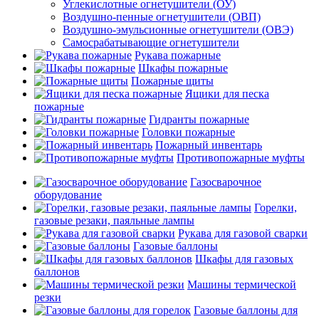
Углекислотные огнетушители (ОУ)
Воздушно-пенные огнетушители (ОВП)
Воздушно-эмульсионные огнетушители (ОВЭ)
Самосрабатывающие огнетушители
Рукава пожарные
Шкафы пожарные
Пожарные щиты
Ящики для песка
пожарные
Гидранты пожарные
Головки пожарные
Пожарный инвентарь
Противопожарные муфты
Газосварочное
оборудование
Горелки,
газовые резаки, паяльные лампы
Рукава для газовой сварки
Газовые баллоны
Шкафы для газовых
баллонов
Машины термической
резки
Газовые баллоны для