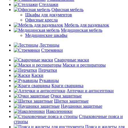
Стеллажи
Офисная мебель
Шкафы для документов
Офисные кресла
Мебель для раздевалок
Медицинская мебель
Медицинские шкафы
Лестницы
Стремянки
Сварочные маски
Маски и респираторы
Перчатки
Каски
Рукавицы
Краги сварщика
Аптечки и антисептики
Очки защитные
Щитки защитные
Наушники защитные
Наколенники
Страховочные пояса и
стропы
Пояса и жилеты для