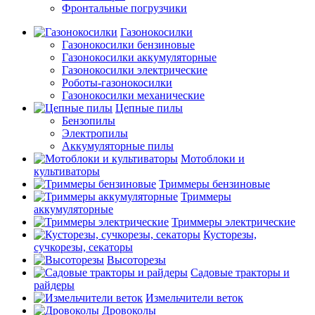
Фронтальные погрузчики
Газонокосилки
Газонокосилки бензиновые
Газонокосилки аккумуляторные
Газонокосилки электрические
Роботы-газонокосилки
Газонокосилки механические
Цепные пилы
Бензопилы
Электропилы
Аккумуляторные пилы
Мотоблоки и
культиваторы
Триммеры бензиновые
Триммеры
аккумуляторные
Триммеры электрические
Кусторезы,
сучкорезы, секаторы
Высоторезы
Садовые тракторы и
райдеры
Измельчители веток
Дровоколы