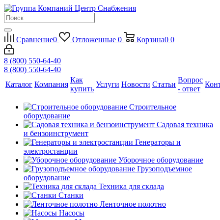
Сравнение
0
Отложенные
0
Корзина
0
0
8 (800) 550-64-40
8 (800) 550-64-40
Как
Вопрос
Каталог
Компания
Услуги
Новости
Статьи
Кон
купить
- ответ
Строительное
оборудование
Садовая техника
и бензоинструмент
Генераторы и
электростанции
Уборочное оборудование
Грузоподъемное
оборудование
Техника для склада
Станки
Ленточное полотно
Насосы