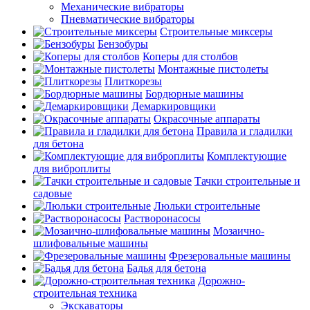
Механические вибраторы
Пневматические вибраторы
Строительные миксеры
Бензобуры
Коперы для столбов
Монтажные пистолеты
Плиткорезы
Бордюрные машины
Демаркировщики
Окрасочные аппараты
Правила и гладилки
для бетона
Комплектующие
для виброплиты
Тачки строительные и
садовые
Люльки строительные
Растворонасосы
Мозаично-
шлифовальные машины
Фрезеровальные машины
Бадья для бетона
Дорожно-
строительная техника
Экскаваторы