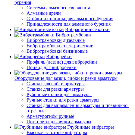
бурения
Системы алмазного сверления
Алмазные дрели
Стойки и станины для алмазного бурения
Принадлежности для алмазного бурения
Вибрационные катки
Вибротрамбовки
Вибротрамбовки дизельные
Вибротрамбовки электрические
Вибротрамбовки бензиновые
Виброрейки
Профиль (лезвие) для виброрейки
Привод для виброрейки
Оборудование для вязки, гибки и резки арматуры
Станки для гибки арматуры
Станки для резки арматуры
Рубочные станки для арматуры
Ручные станки для резки арматуры
Станки для выпрямления арматуры и правильно-
отрезные
Арматурогибы ручные
Пистолеты для вязки арматуры
Глубинные вибраторы
Высокочастотные вибраторы