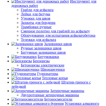
Инструмент для
дорожных работ
Грабли для асфальта
Лейки для битума
Утюжки для швов
Захваты для бордюра
Трамбовки ручные
Сменное полотно для граблей по асфальту
Оборудование для испытания асфальтобетона
Тележки для асфальта
Заливщики швов
Ручные заливщики швов
Битумные заливщики швов
Битумоварки
Бензорезы
Бетонорезы электрические
Швонарезчики
Гудронаторы
Тепловые копья
Штатив-треноги с
лебедкой
Затирочные машины
Двухроторные затирочные машины
Бетоносмесители
Установки алмазного