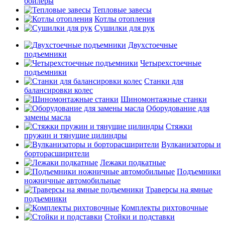
бойлеры
Тепловые завесы
Котлы отопления
Сушилки для рук
Двухстоечные
подъемники
Четырехстоечные
подъемники
Станки для
балансировки колес
Шиномонтажные станки
Оборудование для
замены масла
Стяжки
пружин и тянущие цилиндры
Вулканизаторы и
борторасширители
Лежаки подкатные
Подъемники
ножничные автомобильные
Траверсы на ямные
подъемники
Комплекты рихтовочные
Стойки и подставки