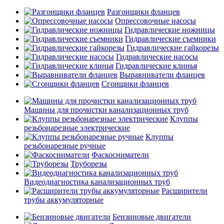
Разгонщики фланцев
Опрессовочные насосы
Гидравлические ножницы
Гидравлические съемники
Гидравлические гайкорезы
Гидравлические насосы
Гидравлические клинья
Выравниватели фланцев
Сгонщики фланцев
Машины для прочистки канализационных труб
Клуппы
резьбонарезные электрические
Клуппы
резьбонарезные ручные
Фаскосниматели
Труборезы
Видеодиагностика канализационных труб
Расширители
трубы аккумуляторные
Бензиновые двигатели