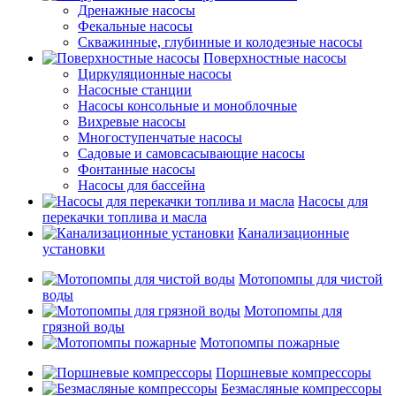
Дренажные насосы
Фекальные насосы
Скважинные, глубинные и колодезные насосы
Поверхностные насосы
Циркуляционные насосы
Насосные станции
Насосы консольные и моноблочные
Вихревые насосы
Многоступенчатые насосы
Садовые и самовсасывающие насосы
Фонтанные насосы
Насосы для бассейна
Насосы для
перекачки топлива и масла
Канализационные
установки
Мотопомпы для чистой
воды
Мотопомпы для
грязной воды
Мотопомпы пожарные
Поршневые компрессоры
Безмасляные компрессоры