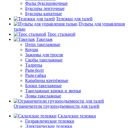
Фалы буксировочные
Буксиры ленточные
Буксиры канатные
Тележки для талей
Пульты для управления
талью
Трос стальной
Такелаж
Цепи такелажные
Коуши
Зажимы для тросов
Скобы такелажные
Талрепы
Рым-болт
Рым-гайка
Карабины крепёжные
Блоки такелажные
Такелажные крюки и звенья
Ломы такелажные
Ограничители грузоподъемности для талей
Складские тележки
Гидравлические тележки
Электрические тележки