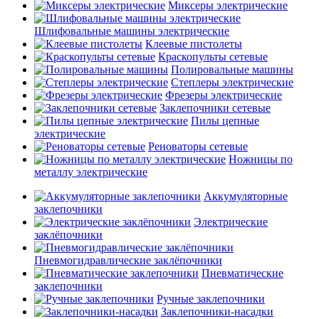
Миксеры электрические
Шлифовальные машины электрические
Клеевые пистолеты
Краскопульты сетевые
Полировальные машины
Степлеры электрические
Фрезеры электрические
Заклепочники сетевые
Пилы цепные
электрические
Реноваторы сетевые
Ножницы по
металлу электрические
Аккумуляторные
заклепочники
Электрические
заклёпочники
Пневмогидравлические заклёпочники
Пневматические
заклепочники
Ручные заклепочники
Заклепочники-насадки