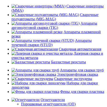
Сварочные инверторы
(MMA)
Сварочные
полуавтоматы (MIG-MAG)
Аппараты
аргонодуговой сварки (TIG)
Аппараты плазменной
резки
Аппараты
точечной сварки (STUD)
Сварочная автоматизация
Лазерная сварка и
очистка металла
Балластные реостаты
Аппараты для сварки труб
Электромуфтовая сварка
Сварочные экструдеры
Наборы для сварки
линолеума
Фены для сварки пластика
Огнетушители
Порошковые огнетушители (ОП)