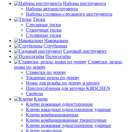
Наборы инструмента
Наборы автоинструмента
Наборы столярно-слесарного инструмента
Тиски
Слесарные тиски
Станочные тиски
Столярные тиски
Наковальни
Струбцины
Садовый инструмент
Полосогибы
Стамески, резцы,
ножи по дереву
Стамески по дереву
Токарные резцы по дереву
Ножи для резьбы по дереву и шпону
Приспособления для заточки KIRSCHEN
Скобели
Ключи
Ключи рожковые односторонние
Ключи накидные односторонние ударные
Ключи комбинированные
Ключи комбинированные трещоточные
Ключи рожковые односторонние ударные
Ключи разводные