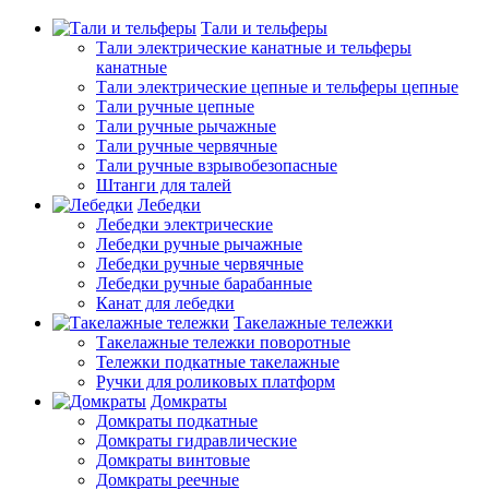
Тали и тельферы
Тали электрические канатные и тельферы
канатные
Тали электрические цепные и тельферы цепные
Тали ручные цепные
Тали ручные рычажные
Тали ручные червячные
Тали ручные взрывобезопасные
Штанги для талей
Лебедки
Лебедки электрические
Лебедки ручные рычажные
Лебедки ручные червячные
Лебедки ручные барабанные
Канат для лебедки
Такелажные тележки
Такелажные тележки поворотные
Тележки подкатные такелажные
Ручки для роликовых платформ
Домкраты
Домкраты подкатные
Домкраты гидравлические
Домкраты винтовые
Домкраты реечные