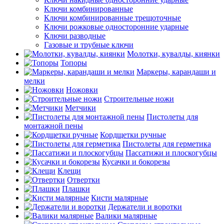
Ключи комбинированные
Ключи комбинированные трещоточные
Ключи рожковые односторонние ударные
Ключи разводные
Газовые и трубные ключи
Молотки, кувалды, киянки
Топоры
Маркеры, карандаши и
мелки
Ножовки
Строительные ножи
Метчики
Пистолеты для
монтажной пены
Кордщетки ручные
Пистолеты для герметика
Пассатижи и плоскогубцы
Кусачки и бокорезы
Клещи
Отвертки
Плашки
Кисти малярные
Держатели и воротки
Валики малярные