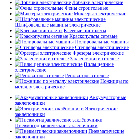
Лобзики электрические
Фены строительные
Миксеры электрические
Шлифовальные машины электрические
Клеевые пистолеты
Краскопульты сетевые
Полировальные машины
Степлеры электрические
Фрезеры электрические
Заклепочники сетевые
Пилы цепные
электрические
Реноваторы сетевые
Ножницы по
металлу электрические
Аккумуляторные
заклепочники
Электрические
заклёпочники
Пневмогидравлические заклёпочники
Пневматические
заклепочники