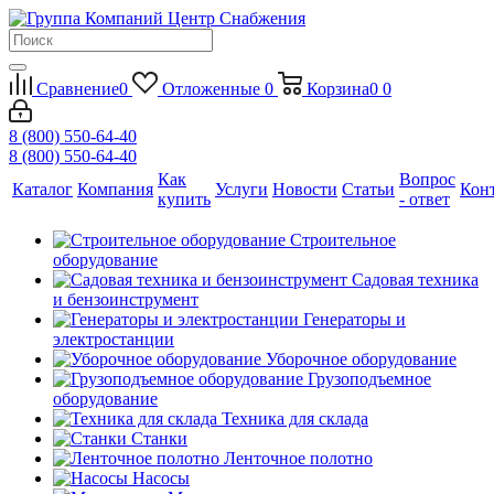
Сравнение
0
Отложенные
0
Корзина
0
0
8 (800) 550-64-40
8 (800) 550-64-40
Как
Вопрос
Каталог
Компания
Услуги
Новости
Статьи
Кон
купить
- ответ
Строительное
оборудование
Садовая техника
и бензоинструмент
Генераторы и
электростанции
Уборочное оборудование
Грузоподъемное
оборудование
Техника для склада
Станки
Ленточное полотно
Насосы