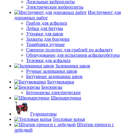
Дизельные виброплиты
Электрические виброплиты
Инструмент для
дорожных работ
Грабли для асфальта
Лейки для битума
Утюжки для швов
Захваты для бордюра
Трамбовки ручные
Сменное полотно для граблей по асфальту
Оборудование для испытания асфальтобетона
Тележки для асфальта
Заливщики швов
Ручные заливщики швов
Битумные заливщики швов
Битумоварки
Бензорезы
Бетонорезы электрические
Швонарезчики
Гудронаторы
Тепловые копья
Штатив-треноги с
лебедкой