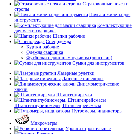
Страховочные пояса и
стропы
Пояса и жилеты для
инструмента
Комплектующие
для маски сварщика
Шапки рабочие
Спецодежда
Куртки рабочие
Одежда сварщика
Футболки с длинным рукавом (лонгслив)
Сумки для инструментов
Лазерные рулетки
Лазерные нивелиры
Динамометрические
ключи
Штангенциркули
Штангенглубиномеры, Штангенрейсмасы
Нутромеры, индикаторы
Микрометры
Уровни строительные
Рулетки