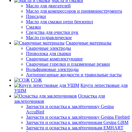
Масла и смазки
Масло для двигателей
Масло для компрессоров и пневмоинструмента
Присадки
Масло для смазки цепи бензопил
Смазки
Средства для очистки рук
Масло гидравлическое
Сварочные материалы
Сварочные электроды
Проволока для сварки
Сварочные комплектующие
Сварочные горелки и плазменные резаки
Вольфрамовые электроды
Антипригарные жидкости и травильные пасты
СОЖ
Круги лепестковые для
УШМ
Оснастка для
заклепочников
Запчасти и оснастка к заклёпочнику Gesipa
AccuBird
Запчасти и оснастка к заклёпочнику Gesipa Firebird
Запчасти и оснастка к заклёпочникам Gesipa GBM
Запчасти и оснастка к заклёпочникам EMHART