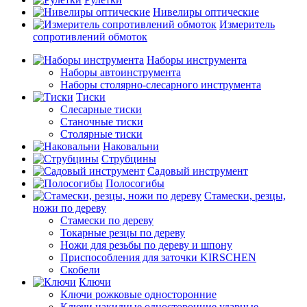
Нивелиры оптические
Измеритель
сопротивлений обмоток
Наборы инструмента
Наборы автоинструмента
Наборы столярно-слесарного инструмента
Тиски
Слесарные тиски
Станочные тиски
Столярные тиски
Наковальни
Струбцины
Садовый инструмент
Полосогибы
Стамески, резцы,
ножи по дереву
Стамески по дереву
Токарные резцы по дереву
Ножи для резьбы по дереву и шпону
Приспособления для заточки KIRSCHEN
Скобели
Ключи
Ключи рожковые односторонние
Ключи накидные односторонние ударные