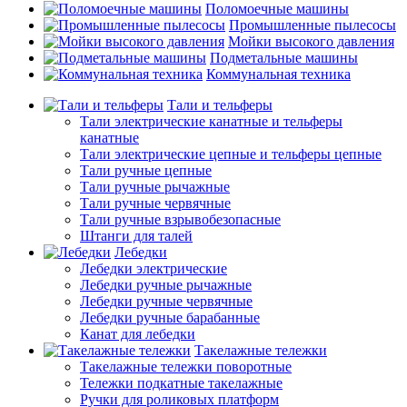
Поломоечные машины
Промышленные пылесосы
Мойки высокого давления
Подметальные машины
Коммунальная техника
Тали и тельферы
Тали электрические канатные и тельферы
канатные
Тали электрические цепные и тельферы цепные
Тали ручные цепные
Тали ручные рычажные
Тали ручные червячные
Тали ручные взрывобезопасные
Штанги для талей
Лебедки
Лебедки электрические
Лебедки ручные рычажные
Лебедки ручные червячные
Лебедки ручные барабанные
Канат для лебедки
Такелажные тележки
Такелажные тележки поворотные
Тележки подкатные такелажные
Ручки для роликовых платформ