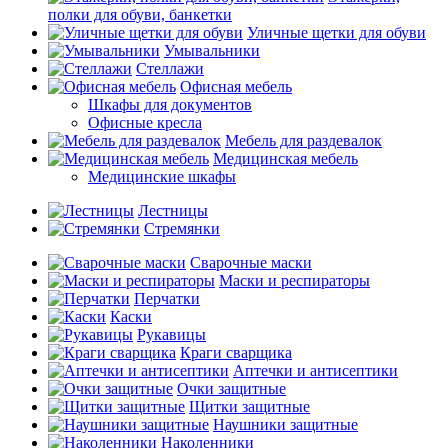
полки для обуви, банкетки
Уличные щетки для обуви
Умывальники
Стеллажи
Офисная мебель
Шкафы для документов
Офисные кресла
Мебель для раздевалок
Медицинская мебель
Медицинские шкафы
Лестницы
Стремянки
Сварочные маски
Маски и респираторы
Перчатки
Каски
Рукавицы
Краги сварщика
Аптечки и антисептики
Очки защитные
Щитки защитные
Наушники защитные
Наколенники