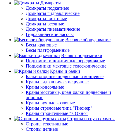
Домкраты
Домкраты подкатные
Домкраты гидравлические
Домкраты винтовые
Домкраты реечные
Домкраты пневматические
Гидравлические насосы
Весовое оборудование
Весы крановые
Весы платформенные
Вышки-подъемники
Подъемники ножничные передвижные
Подъемники мачтовые телескопические
Краны и балки
Балки опорные подвесные и концевые
Краны гидравлические ручные
Краны консольные
Краны мостовые, кран-балки подвесные и
опорные
Краны ручные козловые
Краны стреловые типа "Пионер"
Краны строительные "в Окно"
Стропы и грузозахваты
Стропы текстильные
Стропы цепные