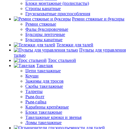
Блоки монтажные (полиспасты)
Стропы канатные
Грузозахватные приспособления
Ремни стяжные и буксиры
Ремни стяжные
Фалы буксировочные
Буксиры ленточные
Буксиры канатные
Тележки для талей
Пульты для управления
талью
Трос стальной
Такелаж
Цепи такелажные
Коуши
Зажимы для тросов
Скобы такелажные
Талрепы
Рым-болт
Рым-гайка
Карабины крепёжные
Блоки такелажные
Такелажные крюки и звенья
Ломы такелажные