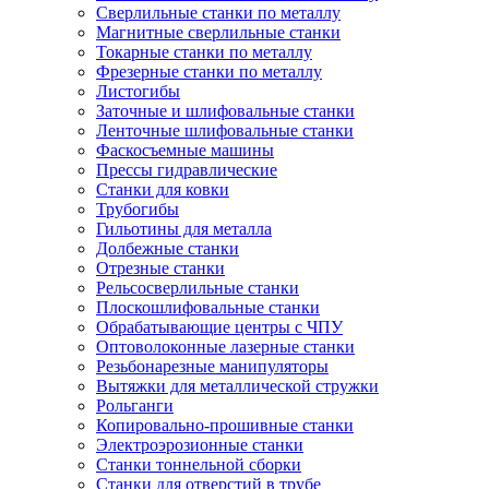
Сверлильные станки по металлу
Магнитные сверлильные станки
Токарные станки по металлу
Фрезерные станки по металлу
Листогибы
Заточные и шлифовальные станки
Ленточные шлифовальные станки
Фаскосъемные машины
Прессы гидравлические
Станки для ковки
Трубогибы
Гильотины для металла
Долбежные станки
Отрезные станки
Рельсосверлильные станки
Плоскошлифовальные станки
Обрабатывающие центры с ЧПУ
Оптоволоконные лазерные станки
Резьбонарезные манипуляторы
Вытяжки для металлической стружки
Рольганги
Копировально-прошивные станки
Электроэрозионные станки
Станки тоннельной сборки
Станки для отверстий в трубе