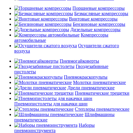
Поршневые компрессоры
Безмасляные компрессоры
Винтовые компрессоры
Бензиновые компрессоры
Дизельные компрессоры
Компрессоры
автомобильные
Осушители сжатого
воздуха
Пневмогайковерты
Гвоздезабивные
пистолеты
Пневмокраскопульты
Молотки пневматические
Дрели пневматические
Пневматические трещетки
Пневмопистолеты для накачки шин
Степлеры пневматические
Шлифмашины
пневматические
Наборы
пневмоинструмента