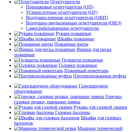
Огнетушители
Порошковые огнетушители (ОП)
Углекислотные огнетушители (ОУ)
Воздушно-пенные огнетушители (ОВП)
Воздушно-эмульсионные огнетушители (ОВЭ)
Самосрабатывающие огнетушители
Рукава пожарные
Шкафы пожарные
Пожарные щиты
Ящики для песка
пожарные
Гидранты пожарные
Головки пожарные
Пожарный инвентарь
Противопожарные муфты
Газосварочное
оборудование
Горелки,
газовые резаки, паяльные лампы
Рукава для газовой сварки
Газовые баллоны
Шкафы для газовых
баллонов
Машины термической