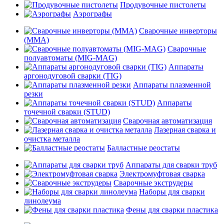
Продувочные пистолеты
Аэрографы
Сварочные инверторы
(MMA)
Сварочные
полуавтоматы (MIG-MAG)
Аппараты
аргонодуговой сварки (TIG)
Аппараты плазменной
резки
Аппараты
точечной сварки (STUD)
Сварочная автоматизация
Лазерная сварка и
очистка металла
Балластные реостаты
Аппараты для сварки труб
Электромуфтовая сварка
Сварочные экструдеры
Наборы для сварки
линолеума
Фены для сварки пластика