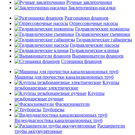
Ручные заклепочники
Заклепочники-насадки
Разгонщики фланцев
Опрессовочные насосы
Гидравлические ножницы
Гидравлические съемники
Гидравлические гайкорезы
Гидравлические насосы
Гидравлические клинья
Выравниватели фланцев
Сгонщики фланцев
Машины для прочистки канализационных труб
Клуппы
резьбонарезные электрические
Клуппы
резьбонарезные ручные
Фаскосниматели
Труборезы
Видеодиагностика канализационных труб
Расширители
трубы аккумуляторные