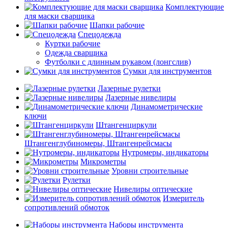
Комплектующие
для маски сварщика
Шапки рабочие
Спецодежда
Куртки рабочие
Одежда сварщика
Футболки с длинным рукавом (лонгслив)
Сумки для инструментов
Лазерные рулетки
Лазерные нивелиры
Динамометрические
ключи
Штангенциркули
Штангенглубиномеры, Штангенрейсмасы
Нутромеры, индикаторы
Микрометры
Уровни строительные
Рулетки
Нивелиры оптические
Измеритель
сопротивлений обмоток
Наборы инструмента