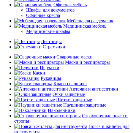
Офисная мебель
Шкафы для документов
Офисные кресла
Мебель для раздевалок
Медицинская мебель
Медицинские шкафы
Лестницы
Стремянки
Сварочные маски
Маски и респираторы
Перчатки
Каски
Рукавицы
Краги сварщика
Аптечки и антисептики
Очки защитные
Щитки защитные
Наушники защитные
Наколенники
Страховочные пояса и
стропы
Пояса и жилеты для
инструмента