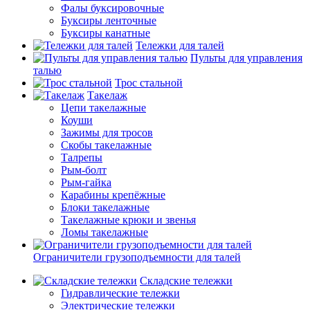
Фалы буксировочные
Буксиры ленточные
Буксиры канатные
Тележки для талей
Пульты для управления
талью
Трос стальной
Такелаж
Цепи такелажные
Коуши
Зажимы для тросов
Скобы такелажные
Талрепы
Рым-болт
Рым-гайка
Карабины крепёжные
Блоки такелажные
Такелажные крюки и звенья
Ломы такелажные
Ограничители грузоподъемности для талей
Складские тележки
Гидравлические тележки
Электрические тележки