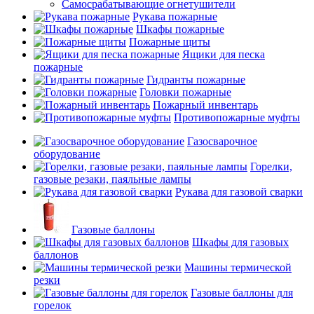
Самосрабатывающие огнетушители
Рукава пожарные
Шкафы пожарные
Пожарные щиты
Ящики для песка
пожарные
Гидранты пожарные
Головки пожарные
Пожарный инвентарь
Противопожарные муфты
Газосварочное
оборудование
Горелки,
газовые резаки, паяльные лампы
Рукава для газовой сварки
Газовые баллоны
Шкафы для газовых
баллонов
Машины термической
резки
Газовые баллоны для
горелок