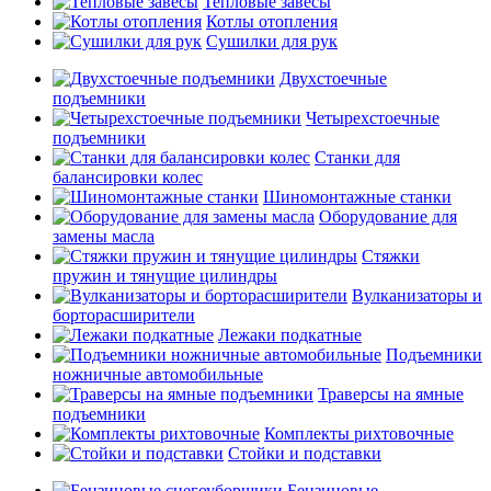
Тепловые завесы
Котлы отопления
Сушилки для рук
Двухстоечные
подъемники
Четырехстоечные
подъемники
Станки для
балансировки колес
Шиномонтажные станки
Оборудование для
замены масла
Стяжки
пружин и тянущие цилиндры
Вулканизаторы и
борторасширители
Лежаки подкатные
Подъемники
ножничные автомобильные
Траверсы на ямные
подъемники
Комплекты рихтовочные
Стойки и подставки
Бензиновые