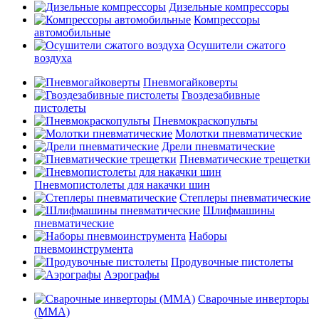
Дизельные компрессоры
Компрессоры
автомобильные
Осушители сжатого
воздуха
Пневмогайковерты
Гвоздезабивные
пистолеты
Пневмокраскопульты
Молотки пневматические
Дрели пневматические
Пневматические трещетки
Пневмопистолеты для накачки шин
Степлеры пневматические
Шлифмашины
пневматические
Наборы
пневмоинструмента
Продувочные пистолеты
Аэрографы
Сварочные инверторы
(MMA)