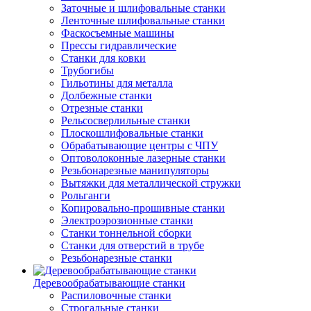
Заточные и шлифовальные станки
Ленточные шлифовальные станки
Фаскосъемные машины
Прессы гидравлические
Станки для ковки
Трубогибы
Гильотины для металла
Долбежные станки
Отрезные станки
Рельсосверлильные станки
Плоскошлифовальные станки
Обрабатывающие центры с ЧПУ
Оптоволоконные лазерные станки
Резьбонарезные манипуляторы
Вытяжки для металлической стружки
Рольганги
Копировально-прошивные станки
Электроэрозионные станки
Станки тоннельной сборки
Станки для отверстий в трубе
Резьбонарезные станки
Деревообрабатывающие станки
Распиловочные станки
Строгальные станки