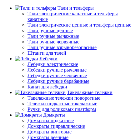
Тали и тельферы
Тали электрические канатные и тельферы
канатные
Тали электрические цепные и тельферы цепные
Тали ручные цепные
Тали ручные рычажные
Тали ручные червячные
Тали ручные взрывобезопасные
Штанги для талей
Лебедки
Лебедки электрические
Лебедки ручные рычажные
Лебедки ручные червячные
Лебедки ручные барабанные
Канат для лебедки
Такелажные тележки
Такелажные тележки поворотные
Тележки подкатные такелажные
Ручки для роликовых платформ
Домкраты
Домкраты подкатные
Домкраты гидравлические
Домкраты винтовые
Домкраты реечные