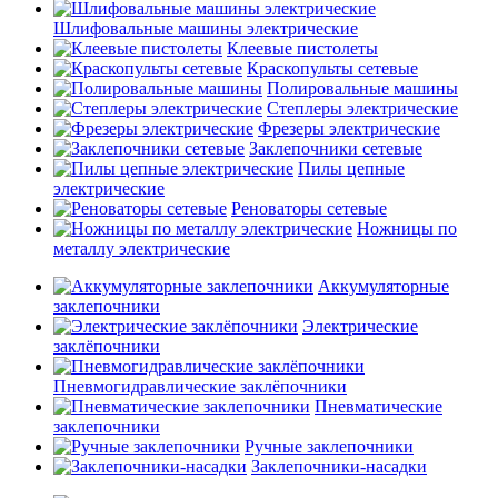
Шлифовальные машины электрические
Клеевые пистолеты
Краскопульты сетевые
Полировальные машины
Степлеры электрические
Фрезеры электрические
Заклепочники сетевые
Пилы цепные
электрические
Реноваторы сетевые
Ножницы по
металлу электрические
Аккумуляторные
заклепочники
Электрические
заклёпочники
Пневмогидравлические заклёпочники
Пневматические
заклепочники
Ручные заклепочники
Заклепочники-насадки