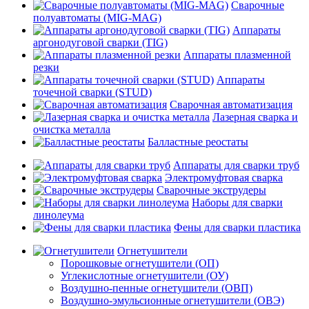
Сварочные
полуавтоматы (MIG-MAG)
Аппараты
аргонодуговой сварки (TIG)
Аппараты плазменной
резки
Аппараты
точечной сварки (STUD)
Сварочная автоматизация
Лазерная сварка и
очистка металла
Балластные реостаты
Аппараты для сварки труб
Электромуфтовая сварка
Сварочные экструдеры
Наборы для сварки
линолеума
Фены для сварки пластика
Огнетушители
Порошковые огнетушители (ОП)
Углекислотные огнетушители (ОУ)
Воздушно-пенные огнетушители (ОВП)
Воздушно-эмульсионные огнетушители (ОВЭ)