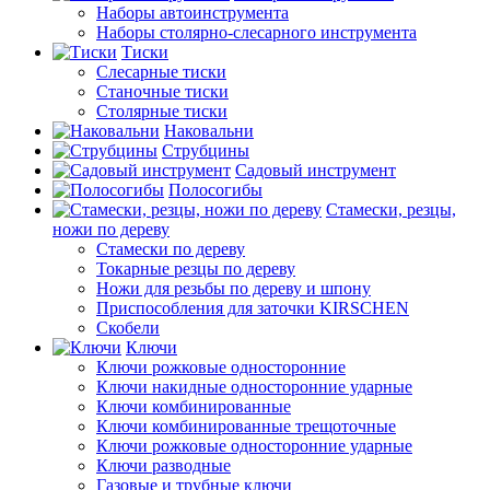
Наборы автоинструмента
Наборы столярно-слесарного инструмента
Тиски
Слесарные тиски
Станочные тиски
Столярные тиски
Наковальни
Струбцины
Садовый инструмент
Полосогибы
Стамески, резцы,
ножи по дереву
Стамески по дереву
Токарные резцы по дереву
Ножи для резьбы по дереву и шпону
Приспособления для заточки KIRSCHEN
Скобели
Ключи
Ключи рожковые односторонние
Ключи накидные односторонние ударные
Ключи комбинированные
Ключи комбинированные трещоточные
Ключи рожковые односторонние ударные
Ключи разводные
Газовые и трубные ключи