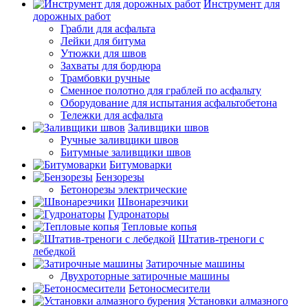
Инструмент для
дорожных работ
Грабли для асфальта
Лейки для битума
Утюжки для швов
Захваты для бордюра
Трамбовки ручные
Сменное полотно для граблей по асфальту
Оборудование для испытания асфальтобетона
Тележки для асфальта
Заливщики швов
Ручные заливщики швов
Битумные заливщики швов
Битумоварки
Бензорезы
Бетонорезы электрические
Швонарезчики
Гудронаторы
Тепловые копья
Штатив-треноги с
лебедкой
Затирочные машины
Двухроторные затирочные машины
Бетоносмесители
Установки алмазного