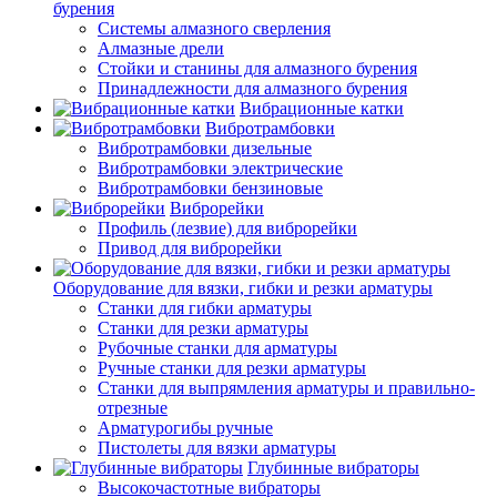
бурения
Системы алмазного сверления
Алмазные дрели
Стойки и станины для алмазного бурения
Принадлежности для алмазного бурения
Вибрационные катки
Вибротрамбовки
Вибротрамбовки дизельные
Вибротрамбовки электрические
Вибротрамбовки бензиновые
Виброрейки
Профиль (лезвие) для виброрейки
Привод для виброрейки
Оборудование для вязки, гибки и резки арматуры
Станки для гибки арматуры
Станки для резки арматуры
Рубочные станки для арматуры
Ручные станки для резки арматуры
Станки для выпрямления арматуры и правильно-
отрезные
Арматурогибы ручные
Пистолеты для вязки арматуры
Глубинные вибраторы
Высокочастотные вибраторы