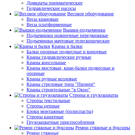
Домкраты пневматические
Гидравлические насосы
Весовое оборудование
Весы крановые
Весы платформенные
Вышки-подъемники
Подъемники ножничные передвижные
Подъемники мачтовые телескопические
Краны и балки
Балки опорные подвесные и концевые
Краны гидравлические ручные
Краны консольные
Краны мостовые, кран-балки подвесные и
опорные
Краны ручные козловые
Краны стреловые типа "Пионер"
Краны строительные "в Окно"
Стропы и грузозахваты
Стропы текстильные
Стропы цепные
Блоки монтажные (полиспасты)
Стропы канатные
Грузозахватные приспособления
Ремни стяжные и буксиры
Ремни стяжные