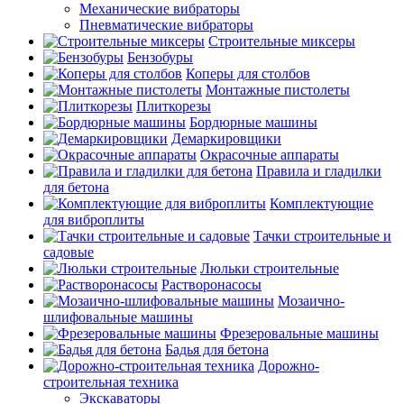
Механические вибраторы
Пневматические вибраторы
Строительные миксеры
Бензобуры
Коперы для столбов
Монтажные пистолеты
Плиткорезы
Бордюрные машины
Демаркировщики
Окрасочные аппараты
Правила и гладилки
для бетона
Комплектующие
для виброплиты
Тачки строительные и
садовые
Люльки строительные
Растворонасосы
Мозаично-
шлифовальные машины
Фрезеровальные машины
Бадья для бетона
Дорожно-
строительная техника
Экскаваторы