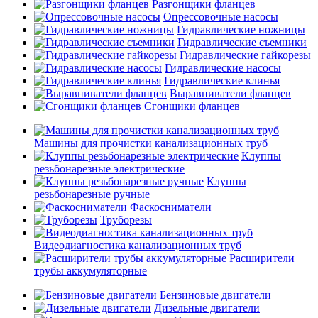
Разгонщики фланцев
Опрессовочные насосы
Гидравлические ножницы
Гидравлические съемники
Гидравлические гайкорезы
Гидравлические насосы
Гидравлические клинья
Выравниватели фланцев
Сгонщики фланцев
Машины для прочистки канализационных труб
Клуппы
резьбонарезные электрические
Клуппы
резьбонарезные ручные
Фаскосниматели
Труборезы
Видеодиагностика канализационных труб
Расширители
трубы аккумуляторные
Бензиновые двигатели
Дизельные двигатели