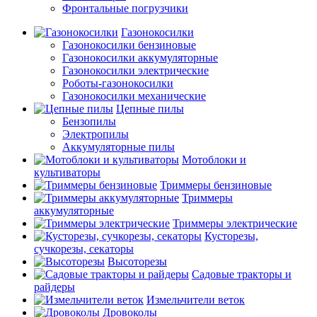
Фронтальные погрузчики
Газонокосилки
Газонокосилки бензиновые
Газонокосилки аккумуляторные
Газонокосилки электрические
Роботы-газонокосилки
Газонокосилки механические
Цепные пилы
Бензопилы
Электропилы
Аккумуляторные пилы
Мотоблоки и
культиваторы
Триммеры бензиновые
Триммеры
аккумуляторные
Триммеры электрические
Кусторезы,
сучкорезы, секаторы
Высоторезы
Садовые тракторы и
райдеры
Измельчители веток
Дровоколы