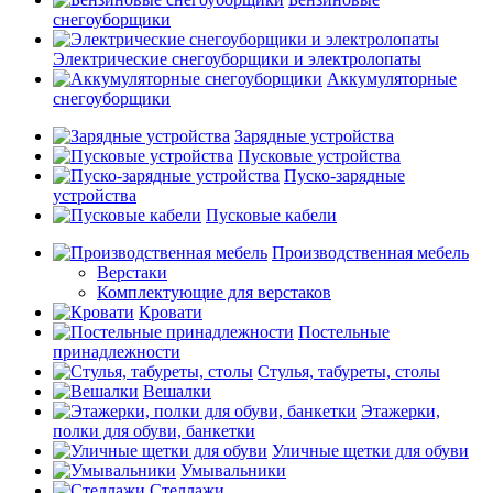
снегоуборщики
Электрические снегоуборщики и электролопаты
Аккумуляторные
снегоуборщики
Зарядные устройства
Пусковые устройства
Пуско-зарядные
устройства
Пусковые кабели
Производственная мебель
Верстаки
Комплектующие для верстаков
Кровати
Постельные
принадлежности
Стулья, табуреты, столы
Вешалки
Этажерки,
полки для обуви, банкетки
Уличные щетки для обуви
Умывальники
Стеллажи