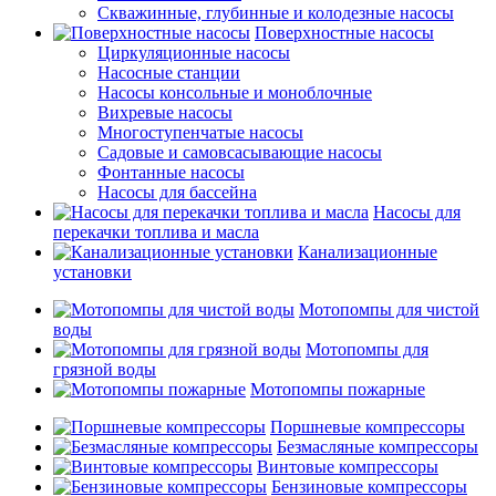
Скважинные, глубинные и колодезные насосы
Поверхностные насосы
Циркуляционные насосы
Насосные станции
Насосы консольные и моноблочные
Вихревые насосы
Многоступенчатые насосы
Садовые и самовсасывающие насосы
Фонтанные насосы
Насосы для бассейна
Насосы для
перекачки топлива и масла
Канализационные
установки
Мотопомпы для чистой
воды
Мотопомпы для
грязной воды
Мотопомпы пожарные
Поршневые компрессоры
Безмасляные компрессоры
Винтовые компрессоры
Бензиновые компрессоры