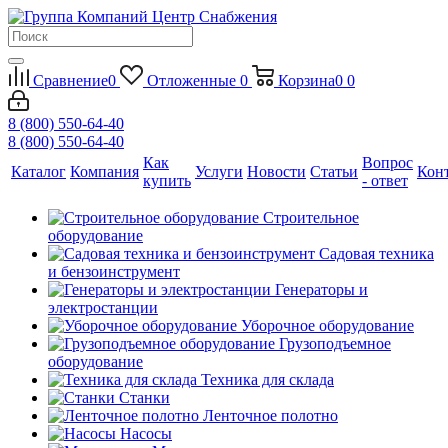
Сравнение
0
Отложенные
0
Корзина
0
0
8 (800) 550-64-40
8 (800) 550-64-40
Как
Вопрос
Каталог
Компания
Услуги
Новости
Статьи
Кон
купить
- ответ
Строительное
оборудование
Садовая техника
и бензоинструмент
Генераторы и
электростанции
Уборочное оборудование
Грузоподъемное
оборудование
Техника для склада
Станки
Ленточное полотно
Насосы