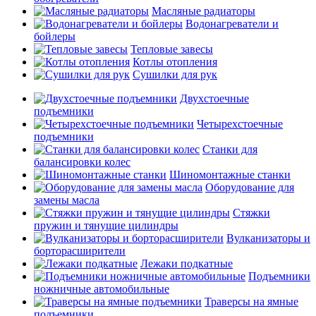
Масляные радиаторы
Водонагреватели и
бойлеры
Тепловые завесы
Котлы отопления
Сушилки для рук
Двухстоечные
подъемники
Четырехстоечные
подъемники
Станки для
балансировки колес
Шиномонтажные станки
Оборудование для
замены масла
Стяжки
пружин и тянущие цилиндры
Вулканизаторы и
борторасширители
Лежаки подкатные
Подъемники
ножничные автомобильные
Траверсы на ямные
подъемники