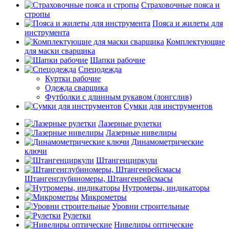
Страховочные пояса и
стропы
Пояса и жилеты для
инструмента
Комплектующие
для маски сварщика
Шапки рабочие
Спецодежда
Куртки рабочие
Одежда сварщика
Футболки с длинным рукавом (лонгслив)
Сумки для инструментов
Лазерные рулетки
Лазерные нивелиры
Динамометрические
ключи
Штангенциркули
Штангенглубиномеры, Штангенрейсмасы
Нутромеры, индикаторы
Микрометры
Уровни строительные
Рулетки
Нивелиры оптические