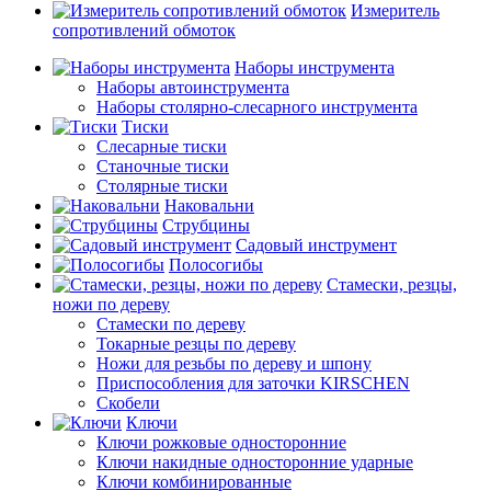
Измеритель
сопротивлений обмоток
Наборы инструмента
Наборы автоинструмента
Наборы столярно-слесарного инструмента
Тиски
Слесарные тиски
Станочные тиски
Столярные тиски
Наковальни
Струбцины
Садовый инструмент
Полосогибы
Стамески, резцы,
ножи по дереву
Стамески по дереву
Токарные резцы по дереву
Ножи для резьбы по дереву и шпону
Приспособления для заточки KIRSCHEN
Скобели
Ключи
Ключи рожковые односторонние
Ключи накидные односторонние ударные
Ключи комбинированные