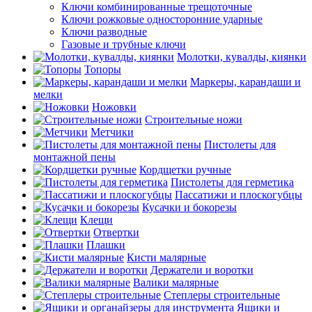
Ключи комбинированные трещоточные
Ключи рожковые односторонние ударные
Ключи разводные
Газовые и трубные ключи
Молотки, кувалды, киянки
Топоры
Маркеры, карандаши и
мелки
Ножовки
Строительные ножи
Метчики
Пистолеты для
монтажной пены
Кордщетки ручные
Пистолеты для герметика
Пассатижи и плоскогубцы
Кусачки и бокорезы
Клещи
Отвертки
Плашки
Кисти малярные
Держатели и воротки
Валики малярные
Степлеры строительные
Ящики и