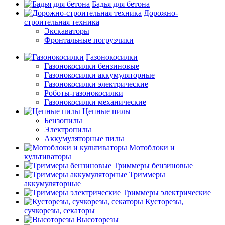
Бадья для бетона
Дорожно-
строительная техника
Экскаваторы
Фронтальные погрузчики
Газонокосилки
Газонокосилки бензиновые
Газонокосилки аккумуляторные
Газонокосилки электрические
Роботы-газонокосилки
Газонокосилки механические
Цепные пилы
Бензопилы
Электропилы
Аккумуляторные пилы
Мотоблоки и
культиваторы
Триммеры бензиновые
Триммеры
аккумуляторные
Триммеры электрические
Кусторезы,
сучкорезы, секаторы
Высоторезы