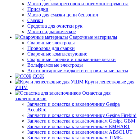
Масло для компрессоров и пневмоинструмента
Присадки
Масло для смазки цепи бензопил
Смазки
Средства для очистки рук
Масло гидравлическое
Сварочные материалы
Сварочные электроды
Проволока для сварки
Сварочные комплектующие
Сварочные горелки и плазменные резаки
Вольфрамовые электроды
Антипригарные жидкости и травильные пасты
СОЖ
Круги лепестковые для
УШМ
Оснастка для
заклепочников
Запчасти и оснастка к заклёпочнику Gesipa
AccuBird
Запчасти и оснастка к заклёпочнику Gesipa Firebird
Запчасти и оснастка к заклёпочникам Gesipa GBM
Запчасти и оснастка к заклёпочникам EMHART
Запчасти и оснастка к заклепочникам ABSOLUT
Запчасти и оснастка к заклепочникам TIME-