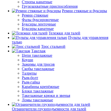
Стропы канатные
Грузозахватные приспособления
Ремни стяжные и буксиры
Ремни стяжные
Фалы буксировочные
Буксиры ленточные
Буксиры канатные
Тележки для талей
Пульты для управления
талью
Трос стальной
Такелаж
Цепи такелажные
Коуши
Зажимы для тросов
Скобы такелажные
Талрепы
Рым-болт
Рым-гайка
Карабины крепёжные
Блоки такелажные
Такелажные крюки и звенья
Ломы такелажные
Ограничители грузоподъемности для талей