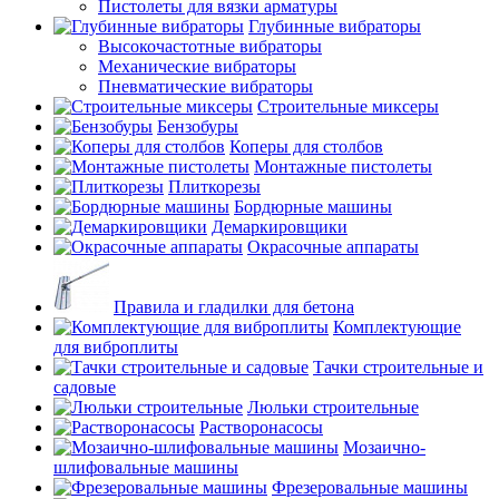
Пистолеты для вязки арматуры
Глубинные вибраторы
Высокочастотные вибраторы
Механические вибраторы
Пневматические вибраторы
Строительные миксеры
Бензобуры
Коперы для столбов
Монтажные пистолеты
Плиткорезы
Бордюрные машины
Демаркировщики
Окрасочные аппараты
Правила и гладилки для бетона
Комплектующие
для виброплиты
Тачки строительные и
садовые
Люльки строительные
Растворонасосы
Мозаично-
шлифовальные машины
Фрезеровальные машины