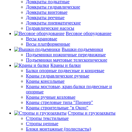
Домкраты подкатные
Домкраты гидравлические
Домкраты винтовые
Домкраты реечные
Домкраты пневматические
Гидравлические насосы
Весовое оборудование
Весы крановые
Весы платформенные
Вышки-подъемники
Подъемники ножничные передвижные
Подъемники мачтовые телескопические
Краны и балки
Балки опорные подвесные и концевые
Краны гидравлические ручные
Краны консольные
Краны мостовые, кран-балки подвесные и
опорные
Краны ручные козловые
Краны стреловые типа "Пионер"
Краны строительные "в Окно"
Стропы и грузозахваты
Стропы текстильные
Стропы цепные
Блоки монтажные (полиспасты)