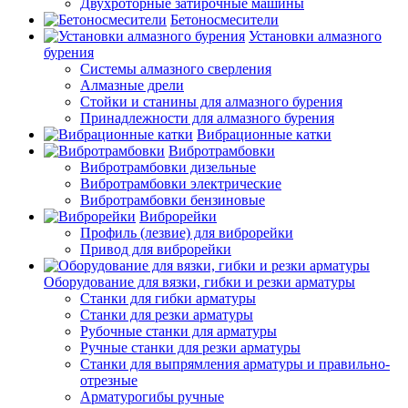
Двухроторные затирочные машины
Бетоносмесители
Установки алмазного
бурения
Системы алмазного сверления
Алмазные дрели
Стойки и станины для алмазного бурения
Принадлежности для алмазного бурения
Вибрационные катки
Вибротрамбовки
Вибротрамбовки дизельные
Вибротрамбовки электрические
Вибротрамбовки бензиновые
Виброрейки
Профиль (лезвие) для виброрейки
Привод для виброрейки
Оборудование для вязки, гибки и резки арматуры
Станки для гибки арматуры
Станки для резки арматуры
Рубочные станки для арматуры
Ручные станки для резки арматуры
Станки для выпрямления арматуры и правильно-
отрезные
Арматурогибы ручные