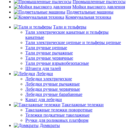
Промышленные пылесосы
Мойки высокого давления
Подметальные машины
Коммунальная техника
Тали и тельферы
Тали электрические канатные и тельферы
канатные
Тали электрические цепные и тельферы цепные
Тали ручные цепные
Тали ручные рычажные
Тали ручные червячные
Тали ручные взрывобезопасные
Штанги для талей
Лебедки
Лебедки электрические
Лебедки ручные рычажные
Лебедки ручные червячные
Лебедки ручные барабанные
Канат для лебедки
Такелажные тележки
Такелажные тележки поворотные
Тележки подкатные такелажные
Ручки для роликовых платформ
Домкраты