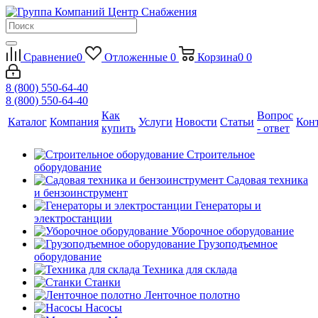
Сравнение
0
Отложенные
0
Корзина
0
0
8 (800) 550-64-40
8 (800) 550-64-40
Как
Вопрос
Каталог
Компания
Услуги
Новости
Статьи
Кон
купить
- ответ
Строительное
оборудование
Садовая техника
и бензоинструмент
Генераторы и
электростанции
Уборочное оборудование
Грузоподъемное
оборудование
Техника для склада
Станки
Ленточное полотно
Насосы