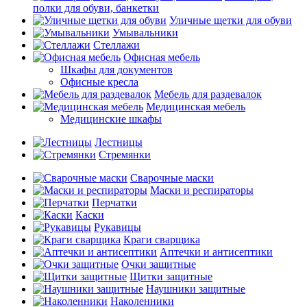
полки для обуви, банкетки
Уличные щетки для обуви
Умывальники
Стеллажи
Офисная мебель
Шкафы для документов
Офисные кресла
Мебель для раздевалок
Медицинская мебель
Медицинские шкафы
Лестницы
Стремянки
Сварочные маски
Маски и респираторы
Перчатки
Каски
Рукавицы
Краги сварщика
Аптечки и антисептики
Очки защитные
Щитки защитные
Наушники защитные
Наколенники