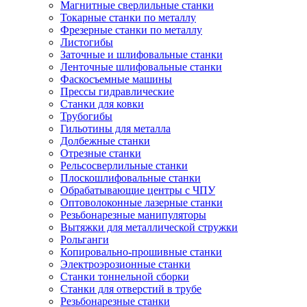
Магнитные сверлильные станки
Токарные станки по металлу
Фрезерные станки по металлу
Листогибы
Заточные и шлифовальные станки
Ленточные шлифовальные станки
Фаскосъемные машины
Прессы гидравлические
Станки для ковки
Трубогибы
Гильотины для металла
Долбежные станки
Отрезные станки
Рельсосверлильные станки
Плоскошлифовальные станки
Обрабатывающие центры с ЧПУ
Оптоволоконные лазерные станки
Резьбонарезные манипуляторы
Вытяжки для металлической стружки
Рольганги
Копировально-прошивные станки
Электроэрозионные станки
Станки тоннельной сборки
Станки для отверстий в трубе
Резьбонарезные станки