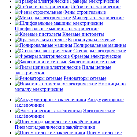
Граверы электрические
Лобзики электрические
Фены строительные
Миксеры электрические
Шлифовальные машины электрические
Клеевые пистолеты
Краскопульты сетевые
Полировальные машины
Степлеры электрические
Фрезеры электрические
Заклепочники сетевые
Пилы цепные
электрические
Реноваторы сетевые
Ножницы по
металлу электрические
Аккумуляторные
заклепочники
Электрические
заклёпочники
Пневмогидравлические заклёпочники
Пневматические