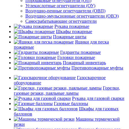
Порошковые огнетушители (ОП)
Углекислотные огнетушители (ОУ)
Воздушно-пенные огнетушители (ОВП)
Воздушно-эмульсионные огнетушители (ОВЭ)
Самосрабатывающие огнетушители
Рукава пожарные
Шкафы пожарные
Пожарные щиты
Ящики для песка
пожарные
Гидранты пожарные
Головки пожарные
Пожарный инвентарь
Противопожарные муфты
Газосварочное
оборудование
Горелки,
газовые резаки, паяльные лампы
Рукава для газовой сварки
Газовые баллоны
Шкафы для газовых
баллонов
Машины термической
резки