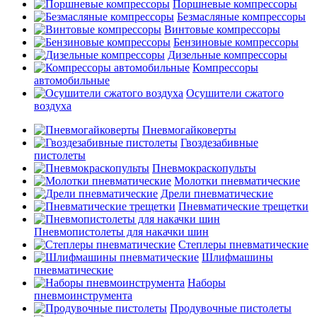
Поршневые компрессоры
Безмасляные компрессоры
Винтовые компрессоры
Бензиновые компрессоры
Дизельные компрессоры
Компрессоры
автомобильные
Осушители сжатого
воздуха
Пневмогайковерты
Гвоздезабивные
пистолеты
Пневмокраскопульты
Молотки пневматические
Дрели пневматические
Пневматические трещетки
Пневмопистолеты для накачки шин
Степлеры пневматические
Шлифмашины
пневматические
Наборы
пневмоинструмента
Продувочные пистолеты