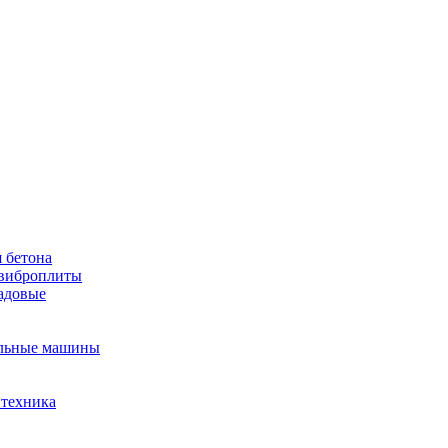
 бетона
виброплиты
садовые
льные машины
 техника