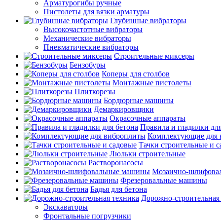
Арматурогибы ручные
Пистолеты для вязки арматуры
Глубинные вибраторы
Высокочастотные вибраторы
Механические вибраторы
Пневматические вибраторы
Строительные миксеры
Бензобуры
Коперы для столбов
Монтажные пистолеты
Плиткорезы
Бордюрные машины
Демаркировщики
Окрасочные аппараты
Правила и гладилки для
Комплектующие для 
Тачки строительные и 
Люльки строительные
Растворонасосы
Мозаично-шлифова
Фрезеровальные машины
Бадья для бетона
Дорожно-строительная
Экскаваторы
Фронтальные погрузчики