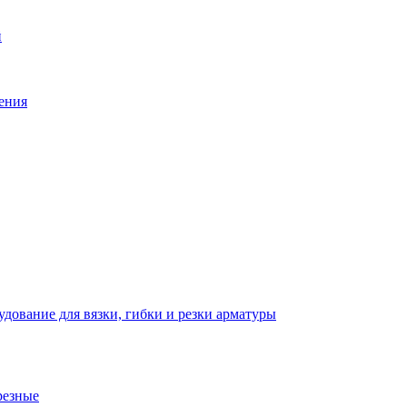
й
ения
дование для вязки, гибки и резки арматуры
резные