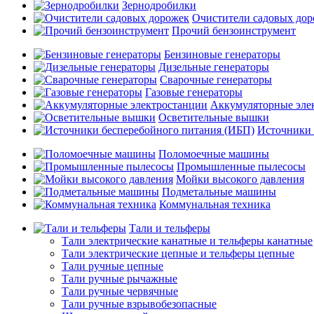
Зернодробилки
Очистители садовых до
Прочий бензоинструмент
Бензиновые генераторы
Дизельные генераторы
Сварочные генераторы
Газовые генераторы
Аккумуляторные эле
Осветительные вышки
Источники 
Поломоечные машины
Промышленные пылесосы
Мойки высокого давления
Подметальные машины
Коммунальная техника
Тали и тельферы
Тали электрические канатные и тельферы канатные
Тали электрические цепные и тельферы цепные
Тали ручные цепные
Тали ручные рычажные
Тали ручные червячные
Тали ручные взрывобезопасные