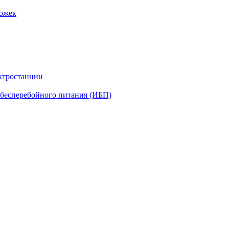
рожек
ктростанции
бесперебойного питания (ИБП)