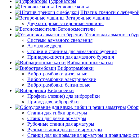
Гудронаторы
Тепловые копья
Штатив-треноги с лебедко
Затирочные машины
Двухроторные затирочные машины
Бетоносмесители
Установки алмазного бур
Системы алмазного сверления
Алмазные дрели
Стойки и станины для алмазного бурения
Принадлежности для алмазного бурения
Вибрационные катки
Вибротрамбовки
Вибротрамбовки дизельные
Вибротрамбовки электрические
Вибротрамбовки бензиновые
Виброрейки
Профиль (лезвие) для виброрейки
Привод для виброрейки
Обору
Станки для гибки арматуры
Станки для резки арматуры
Рубочные станки для арматуры
Ручные станки для резки арматуры
Станки для выпрямления арматуры и правильно-от