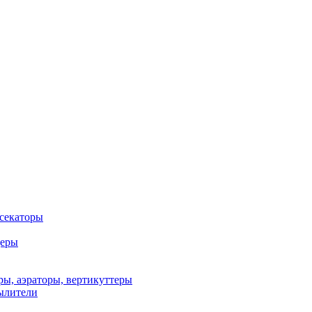
 секаторы
деры
ы, аэраторы, вертикуттеры
ылители