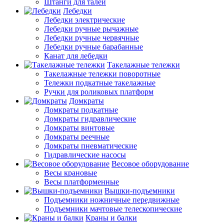
Штанги для талей
Лебедки
Лебедки электрические
Лебедки ручные рычажные
Лебедки ручные червячные
Лебедки ручные барабанные
Канат для лебедки
Такелажные тележки
Такелажные тележки поворотные
Тележки подкатные такелажные
Ручки для роликовых платформ
Домкраты
Домкраты подкатные
Домкраты гидравлические
Домкраты винтовые
Домкраты реечные
Домкраты пневматические
Гидравлические насосы
Весовое оборудование
Весы крановые
Весы платформенные
Вышки-подъемники
Подъемники ножничные передвижные
Подъемники мачтовые телескопические
Краны и балки