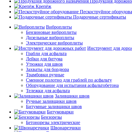
Продукция дорожног
Крепёж
Пескоструйное оборудов
Подарочные сертификаты
Виброплиты
Бензиновые виброплиты
Дизельные виброплиты
Электрические виброплиты
Инструмент для доро
Грабли для асфальта
Лейки для битума
Утюжки для швов
Захваты для бордюра
Трамбовки ручные
Сменное полотно для граблей по асфальту
Оборудование для испытания асфальтобетона
Тележки для асфальта
Заливщики швов
Ручные заливщики швов
Битумные заливщики швов
Битумоварки
Бензорезы
Бетонорезы электрические
Швонарезчики