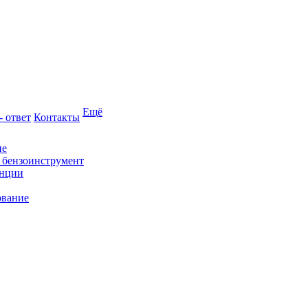
Ещё
- ответ
Контакты
ие
и бензоинструмент
анции
ование