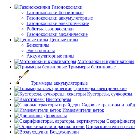
Газонокосилки
Газонокосилки бензиновые
Газонокосилки аккумуляторные
Газонокосилки электрические
Роботы-газонокосилки
Газонокосилки механические
Цепные пилы
Бензопилы
Электропилы
Аккумуляторные пилы
Мотоблоки и культиваторы
Триммеры бензиновые
Триммеры аккумуляторные
Триммеры электрические
Кусторезы, сучкорезы,
Высоторезы
Садовые тракторы и рай
Измельчители веток
Дровоколы
Скарификатор
Опрыскиватели и расп
Воздуходувки