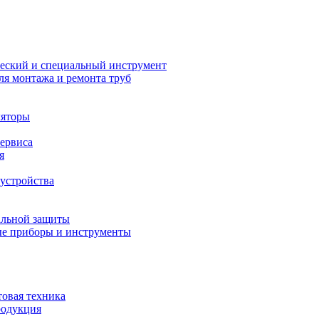
еский и специальный инструмент
ля монтажа и ремонта труб
ляторы
сервиса
я
устройства
альной защиты
е приборы и инструменты
товая техника
родукция