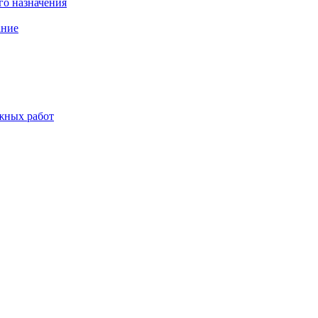
о назначения
ание
жных работ