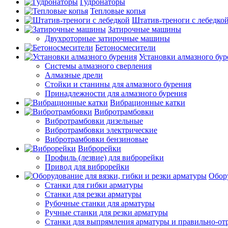
Гудронаторы
Тепловые копья
Штатив-треноги с лебедко
Затирочные машины
Двухроторные затирочные машины
Бетоносмесители
Установки алмазного бур
Системы алмазного сверления
Алмазные дрели
Стойки и станины для алмазного бурения
Принадлежности для алмазного бурения
Вибрационные катки
Вибротрамбовки
Вибротрамбовки дизельные
Вибротрамбовки электрические
Вибротрамбовки бензиновые
Виброрейки
Профиль (лезвие) для виброрейки
Привод для виброрейки
Обору
Станки для гибки арматуры
Станки для резки арматуры
Рубочные станки для арматуры
Ручные станки для резки арматуры
Станки для выпрямления арматуры и правильно-от