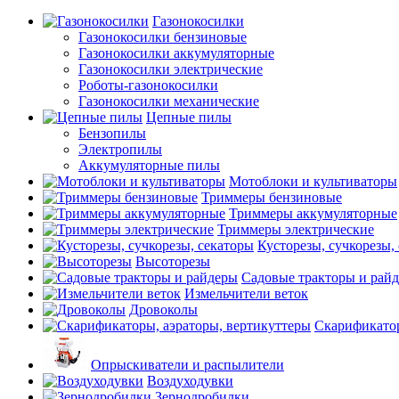
Газонокосилки
Газонокосилки бензиновые
Газонокосилки аккумуляторные
Газонокосилки электрические
Роботы-газонокосилки
Газонокосилки механические
Цепные пилы
Бензопилы
Электропилы
Аккумуляторные пилы
Мотоблоки и культиваторы
Триммеры бензиновые
Триммеры аккумуляторные
Триммеры электрические
Кусторезы, сучкорезы,
Высоторезы
Садовые тракторы и рай
Измельчители веток
Дровоколы
Скарификатор
Опрыскиватели и распылители
Воздуходувки
Зернодробилки