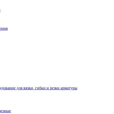
й
ения
дование для вязки, гибки и резки арматуры
резные