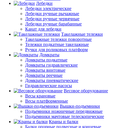
Лебедки
Лебедки электрические
Лебедки ручные рычажные
Лебедки ручные червячные
Лебедки ручные барабанные
Канат для лебедки
Такелажные тележки
Такелажные тележки поворотные
Тележки подкатные такелажные
Ручки для роликовых платформ
Домкраты
Домкраты подкатные
Домкраты гидравлические
Домкраты винтовые
Домкраты реечные
Домкраты пневматические
Гидравлические насосы
Весовое оборудование
Весы крановые
Весы платформенные
Вышки-подъемники
Подъемники ножничные передвижные
Подъемники мачтовые телескопические
Краны и балки
Балки опорные подвесные и концевые