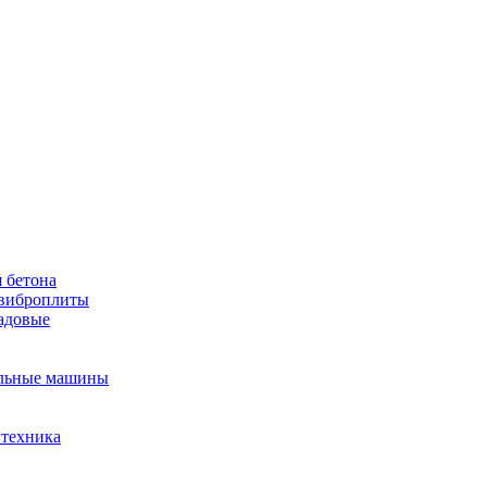
 бетона
виброплиты
садовые
льные машины
 техника