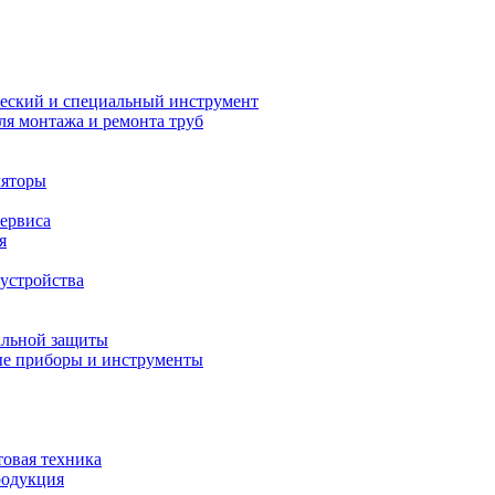
еский и специальный инструмент
ля монтажа и ремонта труб
ляторы
сервиса
я
устройства
альной защиты
е приборы и инструменты
товая техника
родукция