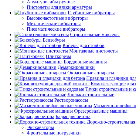
Арматурогибы ручные
Пистолеты для вязки арматуры
Глубинные вибраторы
Высокочастотные вибраторы
Механические вибраторы
Пневматические вибраторы
Строительные миксеры
Бензобуры
Коперы для столбов
Монтажные пистолеты
Плиткорезы
Бордюрные машины
Демаркировщики
Окрасочные аппараты
Правила и гладилки для
Комплектующие для 
Тачки строительные и 
Люльки строительные
Растворонасосы
Мозаично-шлифова
Фрезеровальные машины
Бадья для бетона
Дорожно-строительная
Экскаваторы
Фронтальные погрузчики