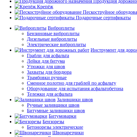
Продукция дорожног
Крепёж
Пескоструйное оборудов
Подарочные сертификаты
Виброплиты
Бензиновые виброплиты
Дизельные виброплиты
Электрические виброплиты
Инструмент для доро
Грабли для асфальта
Лейки для битума
Утюжки для швов
Захваты для бордюра
Трамбовки ручные
Сменное полотно для граблей по асфальту
Оборудование для испытания асфальтобетона
Тележки для асфальта
Заливщики швов
Ручные заливщики швов
Битумные заливщики швов
Битумоварки
Бензорезы
Бетонорезы электрические
Швонарезчики