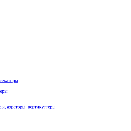
 секаторы
деры
ы, аэраторы, вертикуттеры