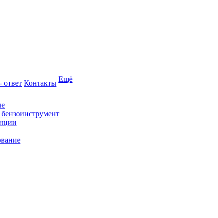
Ещё
- ответ
Контакты
ие
и бензоинструмент
анции
ование