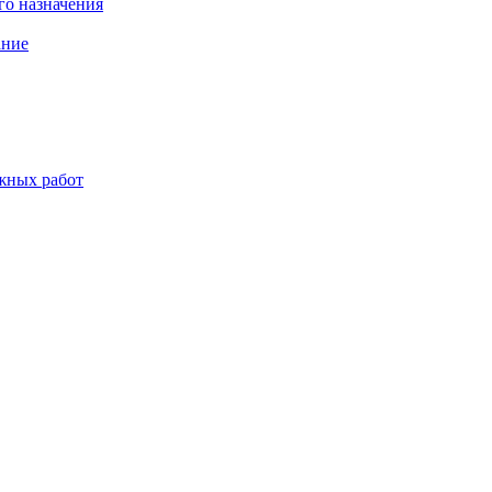
о назначения
ание
жных работ