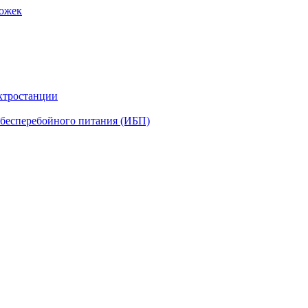
рожек
ктростанции
бесперебойного питания (ИБП)