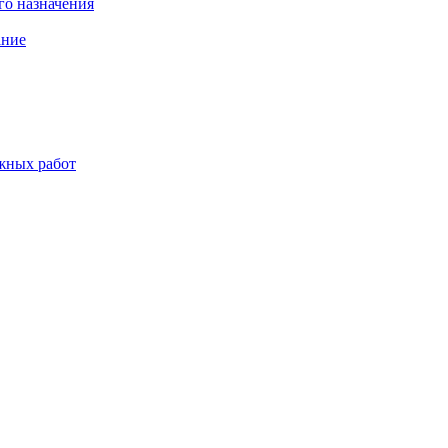
о назначения
ание
жных работ