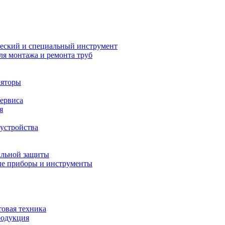
еский и специальный инструмент
ля монтажа и ремонта труб
ляторы
сервиса
я
устройства
альной защиты
е приборы и инструменты
товая техника
родукция