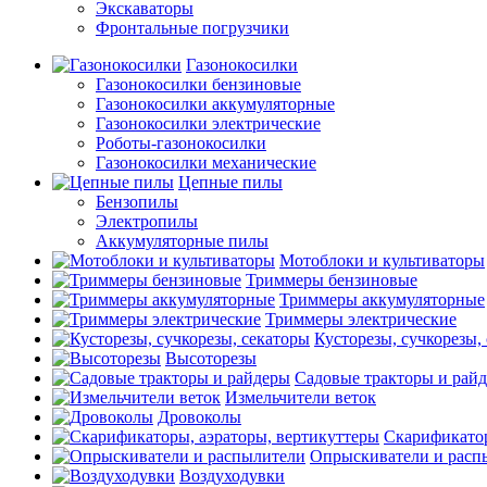
Экскаваторы
Фронтальные погрузчики
Газонокосилки
Газонокосилки бензиновые
Газонокосилки аккумуляторные
Газонокосилки электрические
Роботы-газонокосилки
Газонокосилки механические
Цепные пилы
Бензопилы
Электропилы
Аккумуляторные пилы
Мотоблоки и культиваторы
Триммеры бензиновые
Триммеры аккумуляторные
Триммеры электрические
Кусторезы, сучкорезы,
Высоторезы
Садовые тракторы и рай
Измельчители веток
Дровоколы
Скарификатор
Опрыскиватели и расп
Воздуходувки