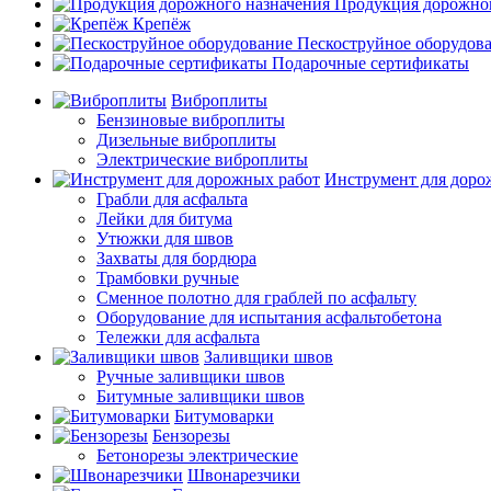
Продукция дорожног
Крепёж
Пескоструйное оборудов
Подарочные сертификаты
Виброплиты
Бензиновые виброплиты
Дизельные виброплиты
Электрические виброплиты
Инструмент для доро
Грабли для асфальта
Лейки для битума
Утюжки для швов
Захваты для бордюра
Трамбовки ручные
Сменное полотно для граблей по асфальту
Оборудование для испытания асфальтобетона
Тележки для асфальта
Заливщики швов
Ручные заливщики швов
Битумные заливщики швов
Битумоварки
Бензорезы
Бетонорезы электрические
Швонарезчики