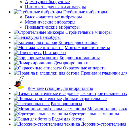
Арматурогибы ручные
Пистолеты для вязки арматуры
Глубинные вибраторы
Высокочастотные вибраторы
Механические вибраторы
Пневматические вибраторы
Строительные миксеры
Бензобуры
Коперы для столбов
Монтажные пистолеты
Плиткорезы
Бордюрные машины
Демаркировщики
Окрасочные аппараты
Правила и гладилки для
Комплектующие для виброплиты
Тачки строительные и 
Люльки строительные
Растворонасосы
Мозаично-шлифова
Фрезеровальные машины
Бадья для бетона
Дорожно-строительная