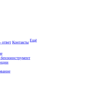
Ещё
- ответ
Контакты
ие
и бензоинструмент
анции
ование