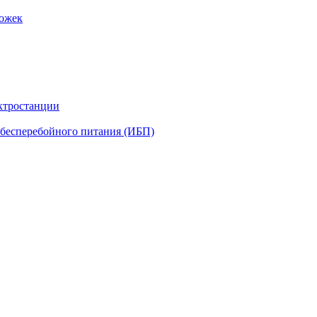
рожек
ктростанции
бесперебойного питания (ИБП)