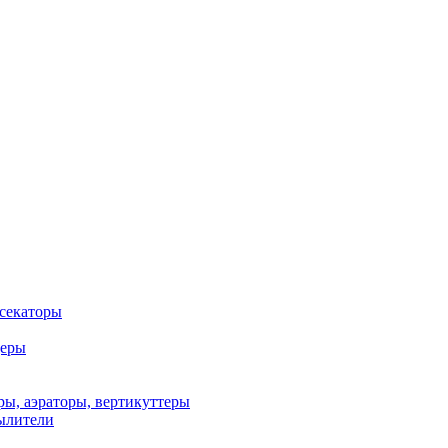
 секаторы
деры
ы, аэраторы, вертикуттеры
ылители