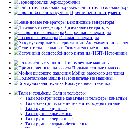
Зернодробилки
Очистители садовых до
Прочий бензоинструмент
Бензиновые генераторы
Дизельные генераторы
Сварочные генераторы
Газовые генераторы
Аккумуляторные эле
Осветительные вышки
Источники 
Поломоечные машины
Промышленные пылесосы
Мойки высокого давления
Подметальные машины
Коммунальная техника
Тали и тельферы
Тали электрические канатные и тельферы канатные
Тали электрические цепные и тельферы цепные
Тали ручные цепные
Тали ручные рычажные
Тали ручные червячные
Тали ручные взрывобезопасные