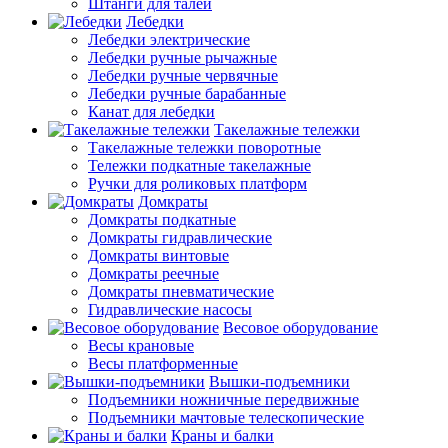
Штанги для талей
Лебедки
Лебедки электрические
Лебедки ручные рычажные
Лебедки ручные червячные
Лебедки ручные барабанные
Канат для лебедки
Такелажные тележки
Такелажные тележки поворотные
Тележки подкатные такелажные
Ручки для роликовых платформ
Домкраты
Домкраты подкатные
Домкраты гидравлические
Домкраты винтовые
Домкраты реечные
Домкраты пневматические
Гидравлические насосы
Весовое оборудование
Весы крановые
Весы платформенные
Вышки-подъемники
Подъемники ножничные передвижные
Подъемники мачтовые телескопические
Краны и балки