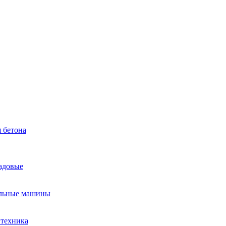
 бетона
садовые
льные машины
 техника