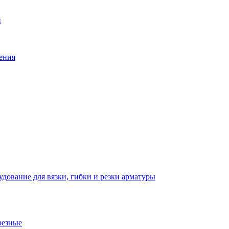
й
ения
дование для вязки, гибки и резки арматуры
резные