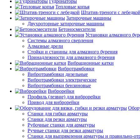
Гудронаторы
Тепловые копья
Штатив-треноги с лебедко
Затирочные машины
Двухроторные затирочные машины
Бетоносмесители
Установки алмазного бур
Системы алмазного сверления
Алмазные дрели
Стойки и станины для алмазного бурения
Принадлежности для алмазного бурения
Вибрационные катки
Вибротрамбовки
Вибротрамбовки дизельные
Вибротрамбовки электрические
Вибротрамбовки бензиновые
Виброрейки
Профиль (лезвие) для виброрейки
Привод для виброрейки
Обору
Станки для гибки арматуры
Станки для резки арматуры
Рубочные станки для арматуры
Ручные станки для резки арматуры
Станки для выпрямления арматуры и правильно-от