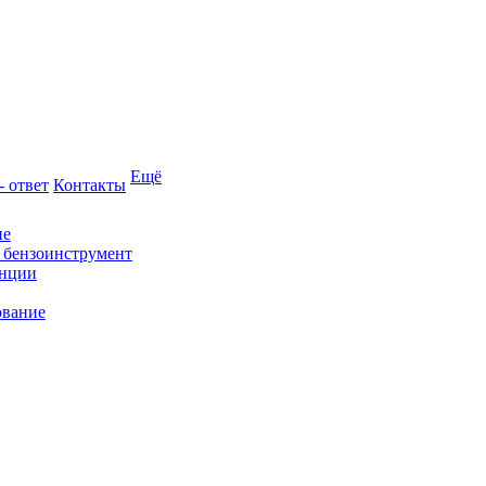
Ещё
- ответ
Контакты
ие
и бензоинструмент
анции
ование