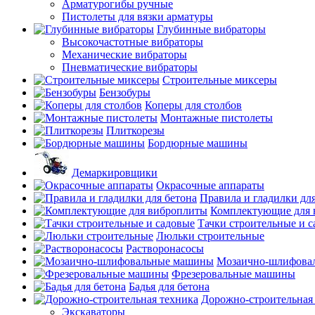
Арматурогибы ручные
Пистолеты для вязки арматуры
Глубинные вибраторы
Высокочастотные вибраторы
Механические вибраторы
Пневматические вибраторы
Строительные миксеры
Бензобуры
Коперы для столбов
Монтажные пистолеты
Плиткорезы
Бордюрные машины
Демаркировщики
Окрасочные аппараты
Правила и гладилки для
Комплектующие для 
Тачки строительные и 
Люльки строительные
Растворонасосы
Мозаично-шлифова
Фрезеровальные машины
Бадья для бетона
Дорожно-строительная
Экскаваторы