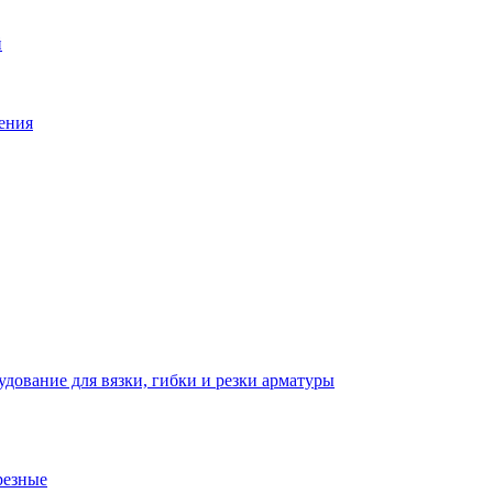
й
ения
дование для вязки, гибки и резки арматуры
резные