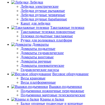
Лебедки
Лебедки электрические
Лебедки ручные рычажные
Лебедки ручные червячные
Лебедки ручные барабанные
Канат для лебедки
Такелажные тележки
Такелажные тележки поворотные
Тележки подкатные такелажные
Ручки для роликовых платформ
Домкраты
Домкраты подкатные
Домкраты гидравлические
Домкраты винтовые
Домкраты реечные
Домкраты пневматические
Гидравлические насосы
Весовое оборудование
Весы крановые
Весы платформенные
Вышки-подъемники
Подъемники ножничные передвижные
Подъемники мачтовые телескопические
Краны и балки
Балки опорные подвесные и концевые