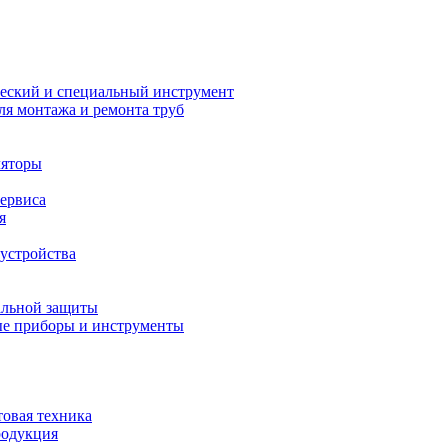
еский и специальный инструмент
ля монтажа и ремонта труб
ляторы
сервиса
я
устройства
альной защиты
е приборы и инструменты
товая техника
родукция