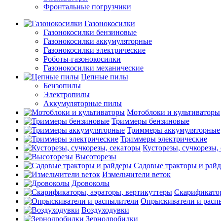
Фронтальные погрузчики
Газонокосилки
Газонокосилки бензиновые
Газонокосилки аккумуляторные
Газонокосилки электрические
Роботы-газонокосилки
Газонокосилки механические
Цепные пилы
Бензопилы
Электропилы
Аккумуляторные пилы
Мотоблоки и культиваторы
Триммеры бензиновые
Триммеры аккумуляторные
Триммеры электрические
Кусторезы, сучкорезы,
Высоторезы
Садовые тракторы и рай
Измельчители веток
Дровоколы
Скарификатор
Опрыскиватели и расп
Воздуходувки
Зернодробилки