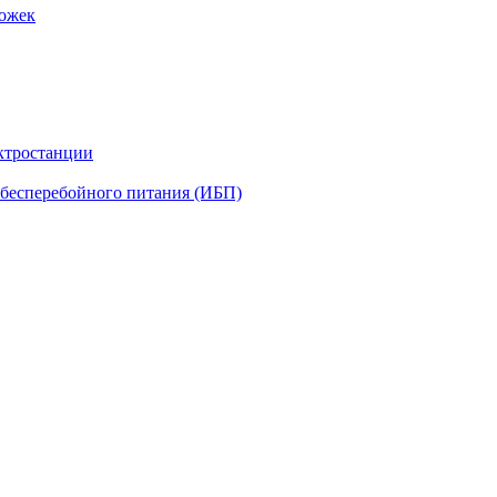
рожек
ктростанции
бесперебойного питания (ИБП)