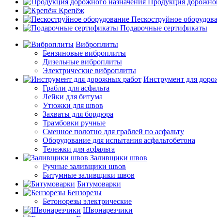
Продукция дорожног
Крепёж
Пескоструйное оборудов
Подарочные сертификаты
Виброплиты
Бензиновые виброплиты
Дизельные виброплиты
Электрические виброплиты
Инструмент для доро
Грабли для асфальта
Лейки для битума
Утюжки для швов
Захваты для бордюра
Трамбовки ручные
Сменное полотно для граблей по асфальту
Оборудование для испытания асфальтобетона
Тележки для асфальта
Заливщики швов
Ручные заливщики швов
Битумные заливщики швов
Битумоварки
Бензорезы
Бетонорезы электрические
Швонарезчики