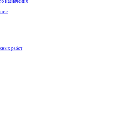
о назначения
ание
жных работ