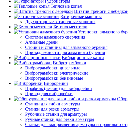
Гудронаторы
Тепловые копья
Штатив-треноги с лебедко
Затирочные машины
Двухроторные затирочные машины
Бетоносмесители
Установки алмазного бур
Системы алмазного сверления
Алмазные дрели
Стойки и станины для алмазного бурения
Принадлежности для алмазного бурения
Вибрационные катки
Вибротрамбовки
Вибротрамбовки дизельные
Вибротрамбовки электрические
Вибротрамбовки бензиновые
Виброрейки
Профиль (лезвие) для виброрейки
Привод для виброрейки
Обору
Станки для гибки арматуры
Станки для резки арматуры
Рубочные станки для арматуры
Ручные станки для резки арматуры
Станки для выпрямления арматуры и правильно-от