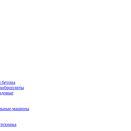
 бетона
виброплиты
садовые
льные машины
 техника