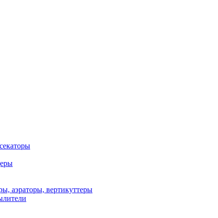
 секаторы
деры
ы, аэраторы, вертикуттеры
ылители