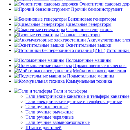
Очистители садовых до
Прочий бензоинструмент
Бензиновые генераторы
Дизельные генераторы
Сварочные генераторы
Газовые генераторы
Аккумуляторные эле
Осветительные вышки
Источники 
Поломоечные машины
Промышленные пылесосы
Мойки высокого давления
Подметальные машины
Коммунальная техника
Тали и тельферы
Тали электрические канатные и тельферы канатные
Тали электрические цепные и тельферы цепные
Тали ручные цепные
Тали ручные рычажные
Тали ручные червячные
Тали ручные взрывобезопасные
Штанги для талей