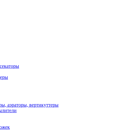
 секаторы
деры
ы, аэраторы, вертикуттеры
ылители
рожек