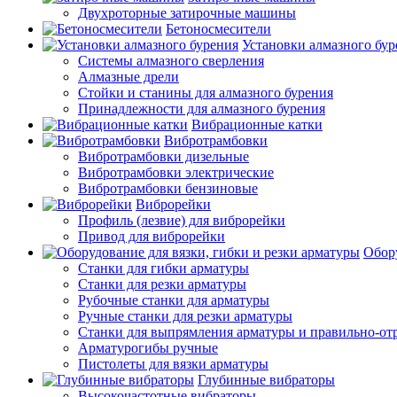
Двухроторные затирочные машины
Бетоносмесители
Установки алмазного бур
Системы алмазного сверления
Алмазные дрели
Стойки и станины для алмазного бурения
Принадлежности для алмазного бурения
Вибрационные катки
Вибротрамбовки
Вибротрамбовки дизельные
Вибротрамбовки электрические
Вибротрамбовки бензиновые
Виброрейки
Профиль (лезвие) для виброрейки
Привод для виброрейки
Обору
Станки для гибки арматуры
Станки для резки арматуры
Рубочные станки для арматуры
Ручные станки для резки арматуры
Станки для выпрямления арматуры и правильно-от
Арматурогибы ручные
Пистолеты для вязки арматуры
Глубинные вибраторы
Высокочастотные вибраторы