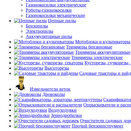
Газонокосилки электрические
Роботы-газонокосилки
Газонокосилки механические
Цепные пилы
Бензопилы
Электропилы
Аккумуляторные пилы
Мотоблоки и культиваторы
Триммеры бензиновые
Триммеры аккумуляторные
Триммеры электрические
Кусторезы, сучкорезы,
Высоторезы
Садовые тракторы и рай
Измельчители веток
Дровоколы
Скарификатор
Опрыскиватели и расп
Воздуходувки
Зернодробилки
Очистители садовых до
Прочий бензоинструмент