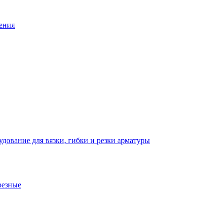
ения
дование для вязки, гибки и резки арматуры
резные