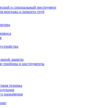
еский и специальный инструмент
ля монтажа и ремонта труб
ляторы
сервиса
я
устройства
альной защиты
е приборы и инструменты
товая техника
родукция
о назначения
ание