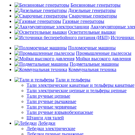
Бензиновые генераторы
Дизельные генераторы
Сварочные генераторы
Газовые генераторы
Аккумуляторные эле
Осветительные вышки
Источники 
Поломоечные машины
Промышленные пылесосы
Мойки высокого давления
Подметальные машины
Коммунальная техника
Тали и тельферы
Тали электрические канатные и тельферы канатные
Тали электрические цепные и тельферы цепные
Тали ручные цепные
Тали ручные рычажные
Тали ручные червячные
Тали ручные взрывобезопасные
Штанги для талей
Лебедки
Лебедки электрические
Лебедки ручные рычажные