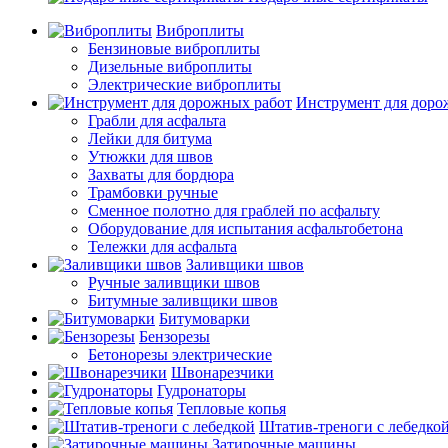
Виброплиты
Бензиновые виброплиты
Дизельные виброплиты
Электрические виброплиты
Инструмент для доро
Грабли для асфальта
Лейки для битума
Утюжки для швов
Захваты для бордюра
Трамбовки ручные
Сменное полотно для граблей по асфальту
Оборудование для испытания асфальтобетона
Тележки для асфальта
Заливщики швов
Ручные заливщики швов
Битумные заливщики швов
Битумоварки
Бензорезы
Бетонорезы электрические
Швонарезчики
Гудронаторы
Тепловые копья
Штатив-треноги с лебедко
Затирочные машины