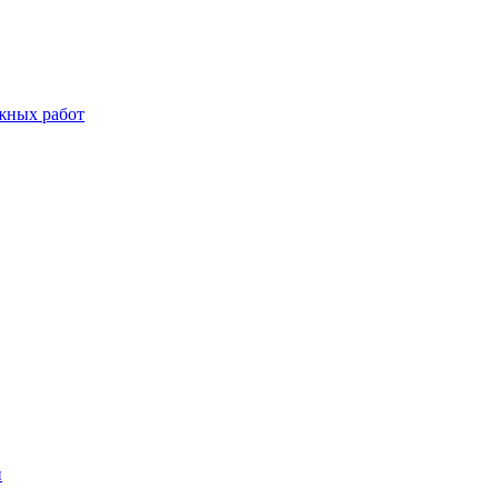
жных работ
й