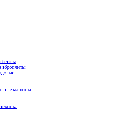
 бетона
виброплиты
садовые
льные машины
 техника