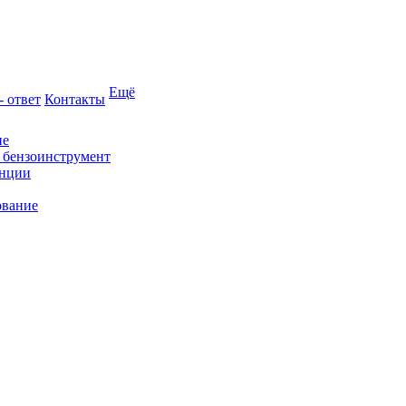
Ещё
- ответ
Контакты
ие
и бензоинструмент
анции
ование