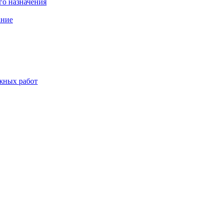
о назначения
ание
жных работ