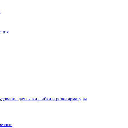
й
ения
дование для вязки, гибки и резки арматуры
резные