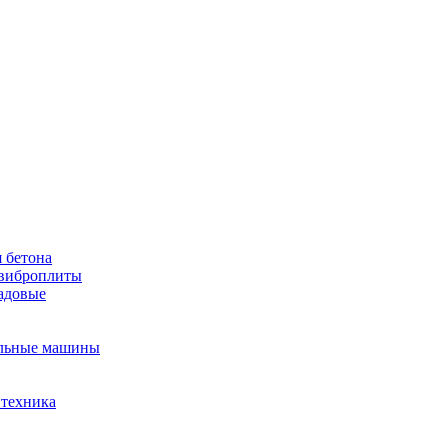
 бетона
виброплиты
садовые
льные машины
 техника