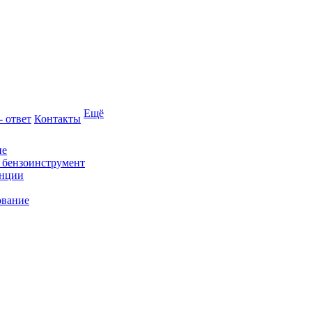
Ещё
- ответ
Контакты
ие
и бензоинструмент
анции
ование