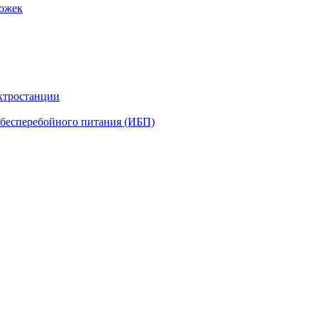
рожек
ктростанции
бесперебойного питания (ИБП)