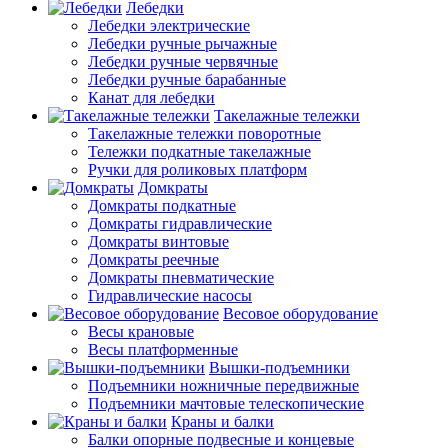
Лебедки
Лебедки электрические
Лебедки ручные рычажные
Лебедки ручные червячные
Лебедки ручные барабанные
Канат для лебедки
Такелажные тележки
Такелажные тележки поворотные
Тележки подкатные такелажные
Ручки для роликовых платформ
Домкраты
Домкраты подкатные
Домкраты гидравлические
Домкраты винтовые
Домкраты реечные
Домкраты пневматические
Гидравлические насосы
Весовое оборудование
Весы крановые
Весы платформенные
Вышки-подъемники
Подъемники ножничные передвижные
Подъемники мачтовые телескопические
Краны и балки
Балки опорные подвесные и концевые