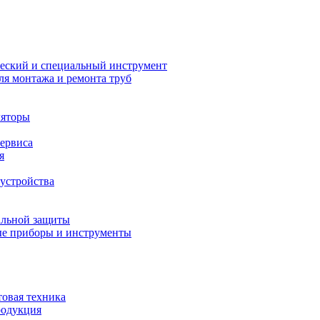
еский и специальный инструмент
ля монтажа и ремонта труб
ляторы
сервиса
я
устройства
альной защиты
е приборы и инструменты
товая техника
родукция