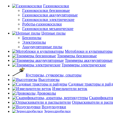
Газонокосилки
Газонокосилки бензиновые
Газонокосилки аккумуляторные
Газонокосилки электрические
Роботы-газонокосилки
Газонокосилки механические
Цепные пилы
Бензопилы
Электропилы
Аккумуляторные пилы
Мотоблоки и культиваторы
Триммеры бензиновые
Триммеры аккумуляторные
Триммеры электрические
Кусторезы, сучкорезы, секаторы
Высоторезы
Садовые тракторы и рай
Измельчители веток
Дровоколы
Скарификатор
Опрыскиватели и расп
Воздуходувки
Зернодробилки