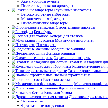
Арматурогибы ручные
Пистолеты для вязки арматуры
Глубинные вибраторы
Высокочастотные вибраторы
Механические вибраторы
Пневматические вибраторы
Строительные миксеры
Бензобуры
Коперы для столбов
Монтажные пистолеты
Плиткорезы
Бордюрные машины
Демаркировщики
Окрасочные аппараты
Правила и гладилки для
Комплектующие для 
Тачки строительные и 
Люльки строительные
Растворонасосы
Мозаично-шлифова
Фрезеровальные машины
Бадья для бетона
Дорожно-строительная
Экскаваторы
Фронтальные погрузчики