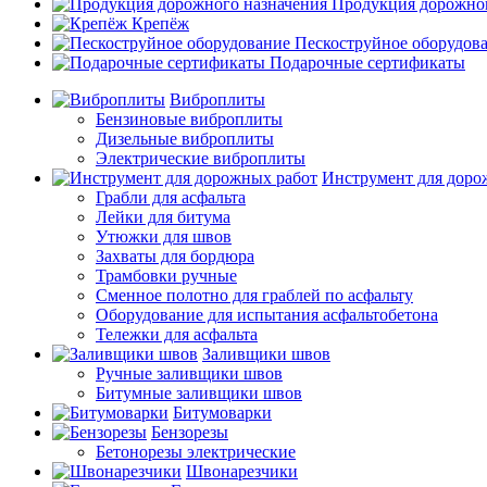
Продукция дорожног
Крепёж
Пескоструйное оборудов
Подарочные сертификаты
Виброплиты
Бензиновые виброплиты
Дизельные виброплиты
Электрические виброплиты
Инструмент для доро
Грабли для асфальта
Лейки для битума
Утюжки для швов
Захваты для бордюра
Трамбовки ручные
Сменное полотно для граблей по асфальту
Оборудование для испытания асфальтобетона
Тележки для асфальта
Заливщики швов
Ручные заливщики швов
Битумные заливщики швов
Битумоварки
Бензорезы
Бетонорезы электрические
Швонарезчики