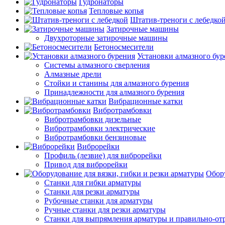
Гудронаторы
Тепловые копья
Штатив-треноги с лебедко
Затирочные машины
Двухроторные затирочные машины
Бетоносмесители
Установки алмазного бур
Системы алмазного сверления
Алмазные дрели
Стойки и станины для алмазного бурения
Принадлежности для алмазного бурения
Вибрационные катки
Вибротрамбовки
Вибротрамбовки дизельные
Вибротрамбовки электрические
Вибротрамбовки бензиновые
Виброрейки
Профиль (лезвие) для виброрейки
Привод для виброрейки
Обору
Станки для гибки арматуры
Станки для резки арматуры
Рубочные станки для арматуры
Ручные станки для резки арматуры
Станки для выпрямления арматуры и правильно-от