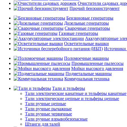
Очистители садовых до
Прочий бензоинструмент
Бензиновые генераторы
Дизельные генераторы
Сварочные генераторы
Газовые генераторы
Аккумуляторные эле
Осветительные вышки
Источники 
Поломоечные машины
Промышленные пылесосы
Мойки высокого давления
Подметальные машины
Коммунальная техника
Тали и тельферы
Тали электрические канатные и тельферы канатные
Тали электрические цепные и тельферы цепные
Тали ручные цепные
Тали ручные рычажные
Тали ручные червячные
Тали ручные взрывобезопасные
Штанги для талей