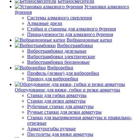
Бетоносмесители
Установки алмазного
бурения
Системы алмазного сверления
Алмазные дрели
Стойки и станины для алмазного бурения
Принадлежности для алмазного бурения
Вибрационные катки
Вибротрамбовки
Вибротрамбовки дизельные
Вибротрамбовки электрические
Вибротрамбовки бензиновые
Виброрейки
Профиль (лезвие) для виброрейки
Привод для виброрейки
Оборудование для вязки, гибки и резки арматуры
Станки для гибки арматуры
Станки для резки арматуры
Рубочные станки для арматуры
Ручные станки для резки арматуры
Станки для выпрямления арматуры и правильно-
отрезные
Арматурогибы ручные
Пистолеты для вязки арматуры