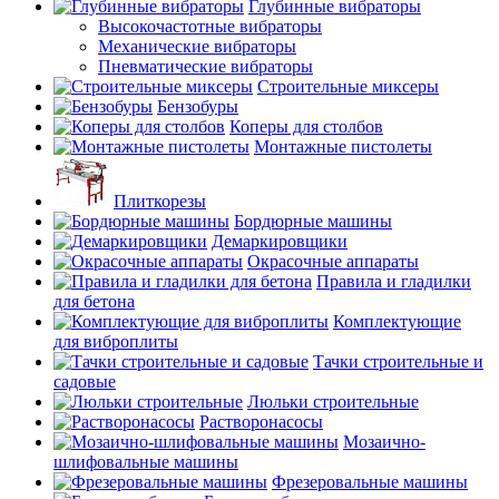
Глубинные вибраторы
Высокочастотные вибраторы
Механические вибраторы
Пневматические вибраторы
Строительные миксеры
Бензобуры
Коперы для столбов
Монтажные пистолеты
Плиткорезы
Бордюрные машины
Демаркировщики
Окрасочные аппараты
Правила и гладилки
для бетона
Комплектующие
для виброплиты
Тачки строительные и
садовые
Люльки строительные
Растворонасосы
Мозаично-
шлифовальные машины
Фрезеровальные машины