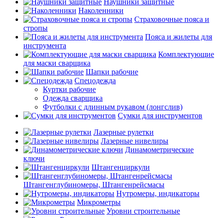
Наушники защитные
Наколенники
Страховочные пояса и
стропы
Пояса и жилеты для
инструмента
Комплектующие
для маски сварщика
Шапки рабочие
Спецодежда
Куртки рабочие
Одежда сварщика
Футболки с длинным рукавом (лонгслив)
Сумки для инструментов
Лазерные рулетки
Лазерные нивелиры
Динамометрические
ключи
Штангенциркули
Штангенглубиномеры, Штангенрейсмасы
Нутромеры, индикаторы
Микрометры
Уровни строительные