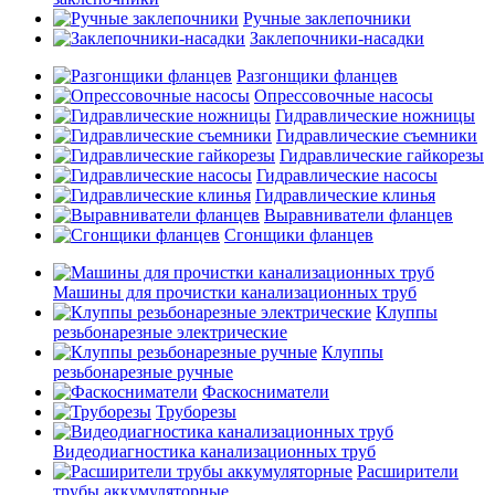
Ручные заклепочники
Заклепочники-насадки
Разгонщики фланцев
Опрессовочные насосы
Гидравлические ножницы
Гидравлические съемники
Гидравлические гайкорезы
Гидравлические насосы
Гидравлические клинья
Выравниватели фланцев
Сгонщики фланцев
Машины для прочистки канализационных труб
Клуппы
резьбонарезные электрические
Клуппы
резьбонарезные ручные
Фаскосниматели
Труборезы
Видеодиагностика канализационных труб
Расширители
трубы аккумуляторные