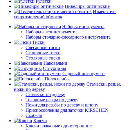
Рулетки
Нивелиры оптические
Измеритель
сопротивлений обмоток
Наборы инструмента
Наборы автоинструмента
Наборы столярно-слесарного инструмента
Тиски
Слесарные тиски
Станочные тиски
Столярные тиски
Наковальни
Струбцины
Садовый инструмент
Полосогибы
Стамески, резцы,
ножи по дереву
Стамески по дереву
Токарные резцы по дереву
Ножи для резьбы по дереву и шпону
Приспособления для заточки KIRSCHEN
Скобели
Ключи
Ключи рожковые односторонние