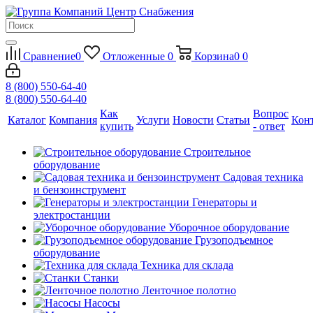
Сравнение
0
Отложенные
0
Корзина
0
0
8 (800) 550-64-40
8 (800) 550-64-40
Как
Вопрос
Каталог
Компания
Услуги
Новости
Статьи
Кон
купить
- ответ
Строительное
оборудование
Садовая техника
и бензоинструмент
Генераторы и
электростанции
Уборочное оборудование
Грузоподъемное
оборудование
Техника для склада
Станки
Ленточное полотно
Насосы