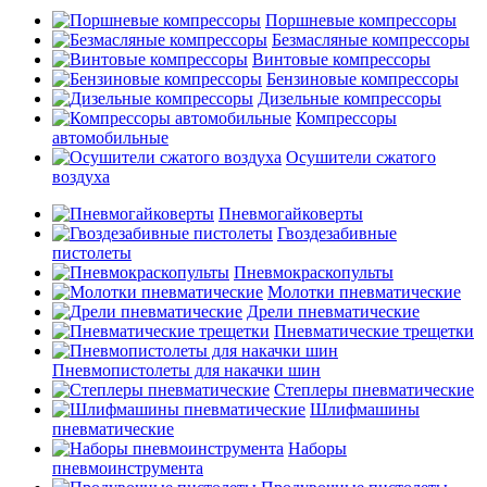
Поршневые компрессоры
Безмасляные компрессоры
Винтовые компрессоры
Бензиновые компрессоры
Дизельные компрессоры
Компрессоры
автомобильные
Осушители сжатого
воздуха
Пневмогайковерты
Гвоздезабивные
пистолеты
Пневмокраскопульты
Молотки пневматические
Дрели пневматические
Пневматические трещетки
Пневмопистолеты для накачки шин
Степлеры пневматические
Шлифмашины
пневматические
Наборы
пневмоинструмента