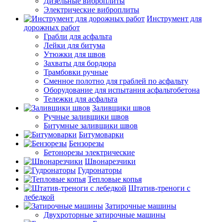
Дизельные виброплиты
Электрические виброплиты
Инструмент для
дорожных работ
Грабли для асфальта
Лейки для битума
Утюжки для швов
Захваты для бордюра
Трамбовки ручные
Сменное полотно для граблей по асфальту
Оборудование для испытания асфальтобетона
Тележки для асфальта
Заливщики швов
Ручные заливщики швов
Битумные заливщики швов
Битумоварки
Бензорезы
Бетонорезы электрические
Швонарезчики
Гудронаторы
Тепловые копья
Штатив-треноги с
лебедкой
Затирочные машины
Двухроторные затирочные машины