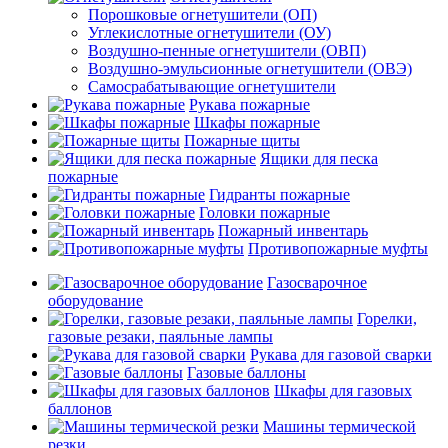
Порошковые огнетушители (ОП)
Углекислотные огнетушители (ОУ)
Воздушно-пенные огнетушители (ОВП)
Воздушно-эмульсионные огнетушители (ОВЭ)
Самосрабатывающие огнетушители
Рукава пожарные
Шкафы пожарные
Пожарные щиты
Ящики для песка
пожарные
Гидранты пожарные
Головки пожарные
Пожарный инвентарь
Противопожарные муфты
Газосварочное
оборудование
Горелки,
газовые резаки, паяльные лампы
Рукава для газовой сварки
Газовые баллоны
Шкафы для газовых
баллонов
Машины термической
резки