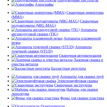
Продувочные пистолеты
Аэрографы
Сварочные инверторы
(MMA)
Сварочные
полуавтоматы (MIG-MAG)
Аппараты
аргонодуговой сварки (TIG)
Аппараты плазменной
резки
Аппараты
точечной сварки (STUD)
Сварочная автоматизация
Лазерная сварка и
очистка металла
Балластные реостаты
Аппараты для сварки труб
Электромуфтовая сварка
Сварочные экструдеры
Наборы для сварки
линолеума
Фены для сварки пластика
Огнетушители