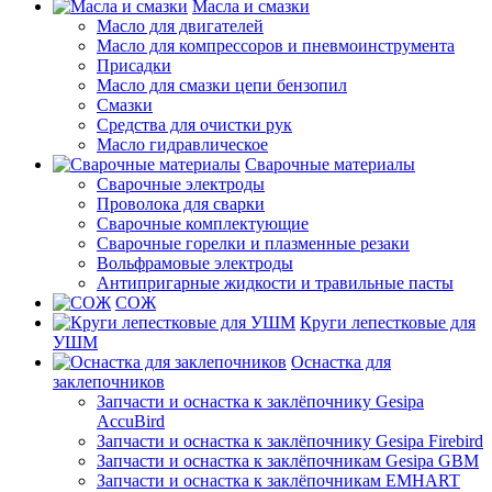
Масла и смазки
Масло для двигателей
Масло для компрессоров и пневмоинструмента
Присадки
Масло для смазки цепи бензопил
Смазки
Средства для очистки рук
Масло гидравлическое
Сварочные материалы
Сварочные электроды
Проволока для сварки
Сварочные комплектующие
Сварочные горелки и плазменные резаки
Вольфрамовые электроды
Антипригарные жидкости и травильные пасты
СОЖ
Круги лепестковые для
УШМ
Оснастка для
заклепочников
Запчасти и оснастка к заклёпочнику Gesipa
AccuBird
Запчасти и оснастка к заклёпочнику Gesipa Firebird
Запчасти и оснастка к заклёпочникам Gesipa GBM
Запчасти и оснастка к заклёпочникам EMHART