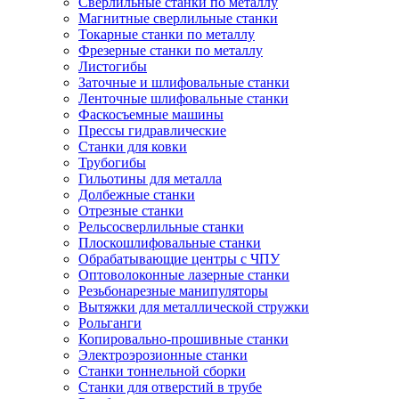
Сверлильные станки по металлу
Магнитные сверлильные станки
Токарные станки по металлу
Фрезерные станки по металлу
Листогибы
Заточные и шлифовальные станки
Ленточные шлифовальные станки
Фаскосъемные машины
Прессы гидравлические
Станки для ковки
Трубогибы
Гильотины для металла
Долбежные станки
Отрезные станки
Рельсосверлильные станки
Плоскошлифовальные станки
Обрабатывающие центры с ЧПУ
Оптоволоконные лазерные станки
Резьбонарезные манипуляторы
Вытяжки для металлической стружки
Рольганги
Копировально-прошивные станки
Электроэрозионные станки
Станки тоннельной сборки
Станки для отверстий в трубе