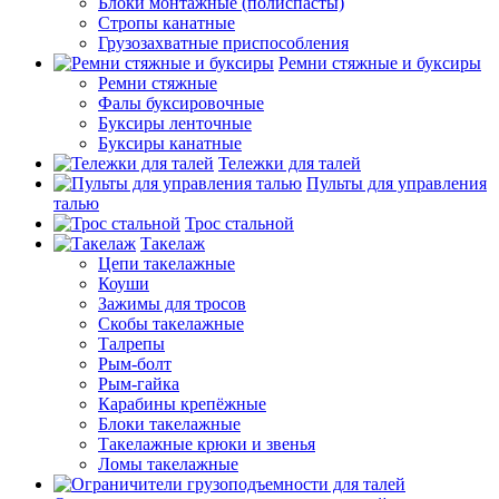
Блоки монтажные (полиспасты)
Стропы канатные
Грузозахватные приспособления
Ремни стяжные и буксиры
Ремни стяжные
Фалы буксировочные
Буксиры ленточные
Буксиры канатные
Тележки для талей
Пульты для управления
талью
Трос стальной
Такелаж
Цепи такелажные
Коуши
Зажимы для тросов
Скобы такелажные
Талрепы
Рым-болт
Рым-гайка
Карабины крепёжные
Блоки такелажные
Такелажные крюки и звенья
Ломы такелажные