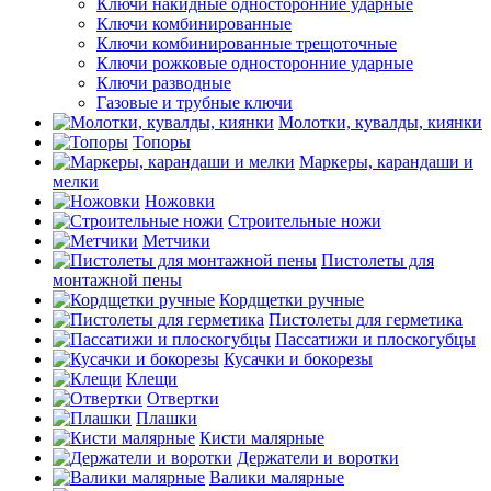
Ключи накидные односторонние ударные
Ключи комбинированные
Ключи комбинированные трещоточные
Ключи рожковые односторонние ударные
Ключи разводные
Газовые и трубные ключи
Молотки, кувалды, киянки
Топоры
Маркеры, карандаши и
мелки
Ножовки
Строительные ножи
Метчики
Пистолеты для
монтажной пены
Кордщетки ручные
Пистолеты для герметика
Пассатижи и плоскогубцы
Кусачки и бокорезы
Клещи
Отвертки
Плашки
Кисти малярные
Держатели и воротки
Валики малярные