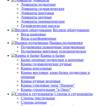
Домкраты
Домкраты подкатные
Домкраты гидравлические
Домкраты винтовые
Домкраты реечные
Домкраты пневматические
Гидравлические насосы
Весовое оборудование
Весы крановые
Весы платформенные
Вышки-подъемники
Подъемники ножничные передвижные
Подъемники мачтовые телескопические
Краны и балки
Балки опорные подвесные и концевые
Краны гидравлические ручные
Краны консольные
Краны мостовые, кран-балки подвесные и
опорные
Краны ручные козловые
Краны стреловые типа "Пионер"
Краны строительные "в Окно"
Стропы и грузозахваты
Стропы текстильные
Стропы цепные