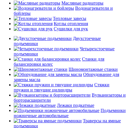
Масляные радиаторы
Водонагреватели и
бойлеры
Тепловые завесы
Котлы отопления
Сушилки для рук
Двухстоечные
подъемники
Четырехстоечные
подъемники
Станки для
балансировки колес
Шиномонтажные станки
Оборудование для
замены масла
Стяжки
пружин и тянущие цилиндры
Вулканизаторы и
борторасширители
Лежаки подкатные
Подъемники
ножничные автомобильные
Траверсы на ямные
подъемники