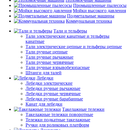
Поломоечные машины
Промышленные пылесосы
Мойки высокого давления
Подметальные машины
Коммунальная техника
Тали и тельферы
Тали электрические канатные и тельферы
канатные
Тали электрические цепные и тельферы цепные
Тали ручные цепные
Тали ручные рычажные
Тали ручные червячные
Тали ручные взрывобезопасные
Штанги для талей
Лебедки
Лебедки электрические
Лебедки ручные рычажные
Лебедки ручные червячные
Лебедки ручные барабанные
Канат для лебедки
Такелажные тележки
Такелажные тележки поворотные
Тележки подкатные такелажные
Ручки для роликовых платформ