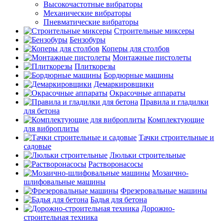
Высокочастотные вибраторы
Механические вибраторы
Пневматические вибраторы
Строительные миксеры
Бензобуры
Коперы для столбов
Монтажные пистолеты
Плиткорезы
Бордюрные машины
Демаркировщики
Окрасочные аппараты
Правила и гладилки
для бетона
Комплектующие
для виброплиты
Тачки строительные и
садовые
Люльки строительные
Растворонасосы
Мозаично-
шлифовальные машины
Фрезеровальные машины
Бадья для бетона
Дорожно-
строительная техника