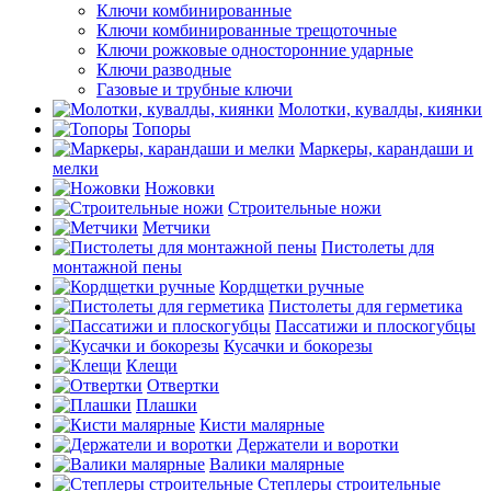
Ключи комбинированные
Ключи комбинированные трещоточные
Ключи рожковые односторонние ударные
Ключи разводные
Газовые и трубные ключи
Молотки, кувалды, киянки
Топоры
Маркеры, карандаши и
мелки
Ножовки
Строительные ножи
Метчики
Пистолеты для
монтажной пены
Кордщетки ручные
Пистолеты для герметика
Пассатижи и плоскогубцы
Кусачки и бокорезы
Клещи
Отвертки
Плашки
Кисти малярные
Держатели и воротки
Валики малярные
Степлеры строительные