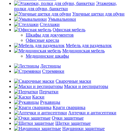
Этажерки,
полки для обуви, банкетки
Уличные щетки для обуви
Умывальники
Стеллажи
Офисная мебель
Шкафы для документов
Офисные кресла
Мебель для раздевалок
Медицинская мебель
Медицинские шкафы
Лестницы
Стремянки
Сварочные маски
Маски и респираторы
Перчатки
Каски
Рукавицы
Краги сварщика
Аптечки и антисептики
Очки защитные
Щитки защитные
Наушники защитные