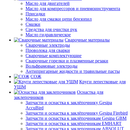
Масло для двигателей
Масло для компрессоров и пневмоинструмента
Присадки
Масло для смазки цепи бензопил
Смазки
Средства для очистки рук
Масло гидравлическое
Сварочные материалы
Сварочные электроды
Проволока для сварки
Сварочные комплектующие
Сварочные горелки и плазменные резаки
Вольфрамовые электроды
Антипригарные жидкости и травильные пасты
СОЖ
Круги лепестковые для
УШМ
Оснастка для
заклепочников
Запчасти и оснастка к заклёпочнику Gesipa
AccuBird
Запчасти и оснастка к заклёпочнику Gesipa Firebird
Запчасти и оснастка к заклёпочникам Gesipa GBM
Запчасти и оснастка к заклёпочникам EMHART
Запчасти и оснастка к заклепочникам ABSOLUT