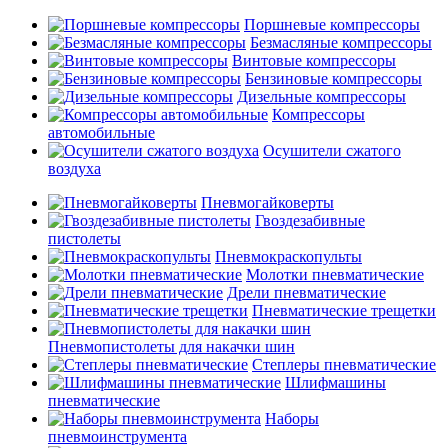
Поршневые компрессоры
Безмасляные компрессоры
Винтовые компрессоры
Бензиновые компрессоры
Дизельные компрессоры
Компрессоры
автомобильные
Осушители сжатого
воздуха
Пневмогайковерты
Гвоздезабивные
пистолеты
Пневмокраскопульты
Молотки пневматические
Дрели пневматические
Пневматические трещетки
Пневмопистолеты для накачки шин
Степлеры пневматические
Шлифмашины
пневматические
Наборы
пневмоинструмента