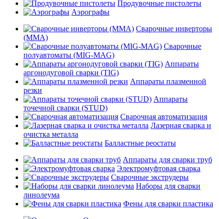
Продувочные пистолеты
Аэрографы
Сварочные инверторы
(MMA)
Сварочные
полуавтоматы (MIG-MAG)
Аппараты
аргонодуговой сварки (TIG)
Аппараты плазменной
резки
Аппараты
точечной сварки (STUD)
Сварочная автоматизация
Лазерная сварка и
очистка металла
Балластные реостаты
Аппараты для сварки труб
Электромуфтовая сварка
Сварочные экструдеры
Наборы для сварки
линолеума
Фены для сварки пластика