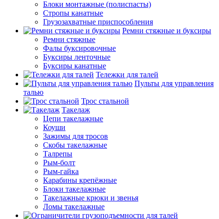
Блоки монтажные (полиспасты)
Стропы канатные
Грузозахватные приспособления
Ремни стяжные и буксиры
Ремни стяжные
Фалы буксировочные
Буксиры ленточные
Буксиры канатные
Тележки для талей
Пульты для управления
талью
Трос стальной
Такелаж
Цепи такелажные
Коуши
Зажимы для тросов
Скобы такелажные
Талрепы
Рым-болт
Рым-гайка
Карабины крепёжные
Блоки такелажные
Такелажные крюки и звенья
Ломы такелажные