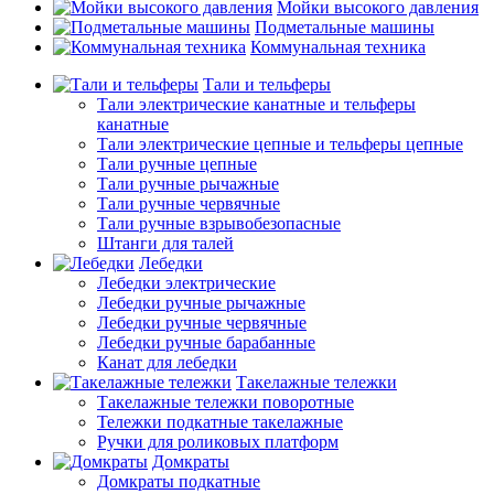
Мойки высокого давления
Подметальные машины
Коммунальная техника
Тали и тельферы
Тали электрические канатные и тельферы
канатные
Тали электрические цепные и тельферы цепные
Тали ручные цепные
Тали ручные рычажные
Тали ручные червячные
Тали ручные взрывобезопасные
Штанги для талей
Лебедки
Лебедки электрические
Лебедки ручные рычажные
Лебедки ручные червячные
Лебедки ручные барабанные
Канат для лебедки
Такелажные тележки
Такелажные тележки поворотные
Тележки подкатные такелажные
Ручки для роликовых платформ
Домкраты
Домкраты подкатные