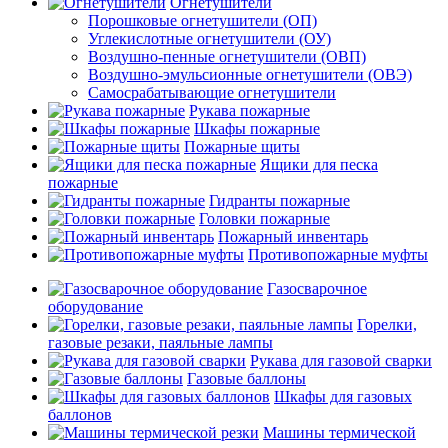
Огнетушители
Порошковые огнетушители (ОП)
Углекислотные огнетушители (ОУ)
Воздушно-пенные огнетушители (ОВП)
Воздушно-эмульсионные огнетушители (ОВЭ)
Самосрабатывающие огнетушители
Рукава пожарные
Шкафы пожарные
Пожарные щиты
Ящики для песка
пожарные
Гидранты пожарные
Головки пожарные
Пожарный инвентарь
Противопожарные муфты
Газосварочное
оборудование
Горелки,
газовые резаки, паяльные лампы
Рукава для газовой сварки
Газовые баллоны
Шкафы для газовых
баллонов
Машины термической