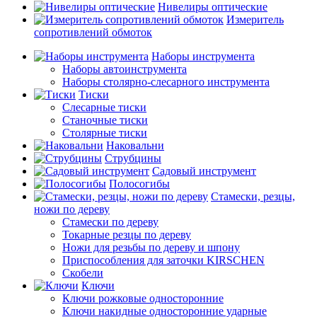
Нивелиры оптические
Измеритель
сопротивлений обмоток
Наборы инструмента
Наборы автоинструмента
Наборы столярно-слесарного инструмента
Тиски
Слесарные тиски
Станочные тиски
Столярные тиски
Наковальни
Струбцины
Садовый инструмент
Полосогибы
Стамески, резцы,
ножи по дереву
Стамески по дереву
Токарные резцы по дереву
Ножи для резьбы по дереву и шпону
Приспособления для заточки KIRSCHEN
Скобели
Ключи
Ключи рожковые односторонние
Ключи накидные односторонние ударные