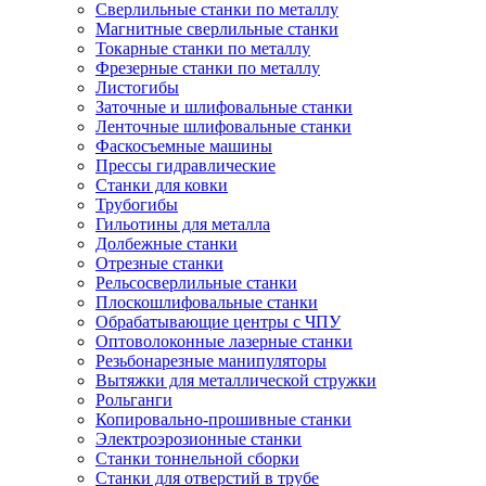
Сверлильные станки по металлу
Магнитные сверлильные станки
Токарные станки по металлу
Фрезерные станки по металлу
Листогибы
Заточные и шлифовальные станки
Ленточные шлифовальные станки
Фаскосъемные машины
Прессы гидравлические
Станки для ковки
Трубогибы
Гильотины для металла
Долбежные станки
Отрезные станки
Рельсосверлильные станки
Плоскошлифовальные станки
Обрабатывающие центры с ЧПУ
Оптоволоконные лазерные станки
Резьбонарезные манипуляторы
Вытяжки для металлической стружки
Рольганги
Копировально-прошивные станки
Электроэрозионные станки
Станки тоннельной сборки
Станки для отверстий в трубе