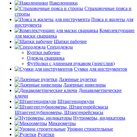
Наколенники
Страховочные пояса и
стропы
Пояса и жилеты для
инструмента
Комплектующие
для маски сварщика
Шапки рабочие
Спецодежда
Куртки рабочие
Одежда сварщика
Футболки с длинным рукавом (лонгслив)
Сумки для инструментов
Лазерные рулетки
Лазерные нивелиры
Динамометрические
ключи
Штангенциркули
Штангенглубиномеры, Штангенрейсмасы
Нутромеры, индикаторы
Микрометры
Уровни строительные
Рулетки