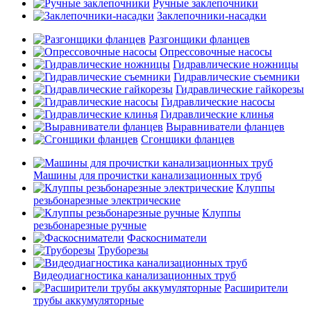
Ручные заклепочники
Заклепочники-насадки
Разгонщики фланцев
Опрессовочные насосы
Гидравлические ножницы
Гидравлические съемники
Гидравлические гайкорезы
Гидравлические насосы
Гидравлические клинья
Выравниватели фланцев
Сгонщики фланцев
Машины для прочистки канализационных труб
Клуппы
резьбонарезные электрические
Клуппы
резьбонарезные ручные
Фаскосниматели
Труборезы
Видеодиагностика канализационных труб
Расширители
трубы аккумуляторные