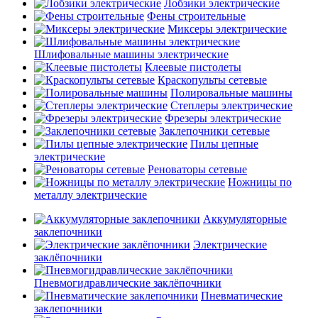
Лобзики электрические
Фены строительные
Миксеры электрические
Шлифовальные машины электрические
Клеевые пистолеты
Краскопульты сетевые
Полировальные машины
Степлеры электрические
Фрезеры электрические
Заклепочники сетевые
Пилы цепные
электрические
Реноваторы сетевые
Ножницы по
металлу электрические
Аккумуляторные
заклепочники
Электрические
заклёпочники
Пневмогидравлические заклёпочники
Пневматические
заклепочники