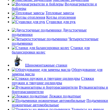
Водонагреватели и
бойлеры
Тепловые завесы
Котлы отопления
Сушилки для рук
Двухстоечные
подъемники
Четырехстоечные
подъемники
Станки для
балансировки колес
Шиномонтажные станки
Оборудование для
замены масла
Стяжки
пружин и тянущие цилиндры
Вулканизаторы и
борторасширители
Лежаки подкатные
Подъемники
ножничные автомобильные
Траверсы на ямные