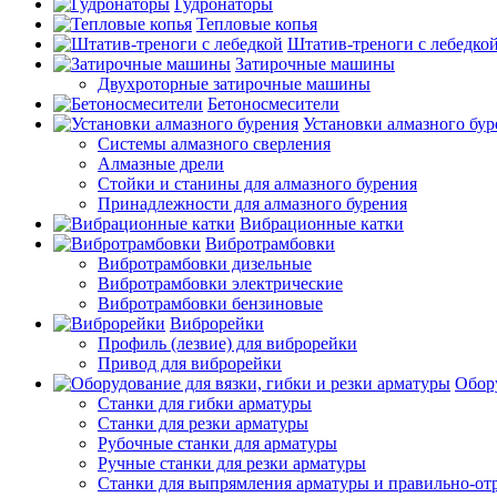
Гудронаторы
Тепловые копья
Штатив-треноги с лебедко
Затирочные машины
Двухроторные затирочные машины
Бетоносмесители
Установки алмазного бур
Системы алмазного сверления
Алмазные дрели
Стойки и станины для алмазного бурения
Принадлежности для алмазного бурения
Вибрационные катки
Вибротрамбовки
Вибротрамбовки дизельные
Вибротрамбовки электрические
Вибротрамбовки бензиновые
Виброрейки
Профиль (лезвие) для виброрейки
Привод для виброрейки
Обору
Станки для гибки арматуры
Станки для резки арматуры
Рубочные станки для арматуры
Ручные станки для резки арматуры
Станки для выпрямления арматуры и правильно-от