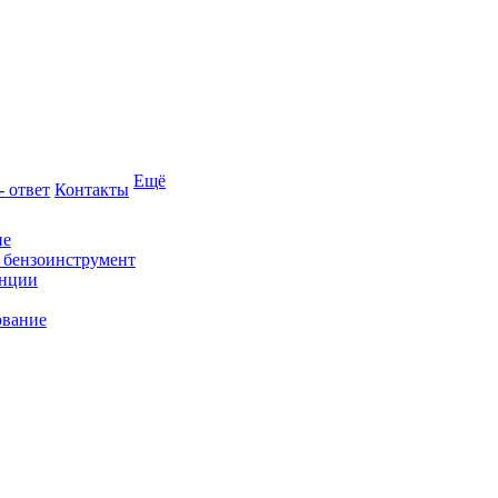
Ещё
- ответ
Контакты
ие
и бензоинструмент
анции
ование