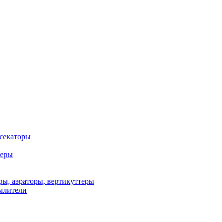
 секаторы
деры
ы, аэраторы, вертикуттеры
ылители