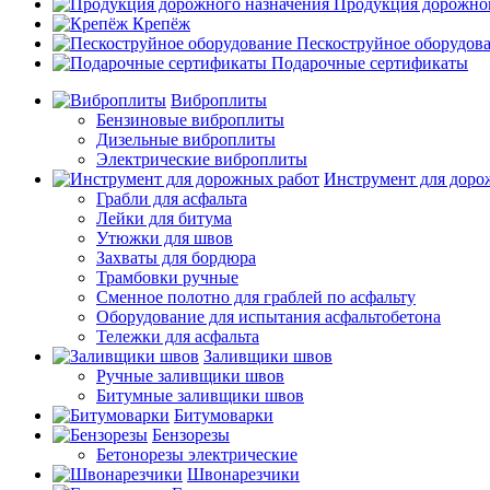
Продукция дорожног
Крепёж
Пескоструйное оборудов
Подарочные сертификаты
Виброплиты
Бензиновые виброплиты
Дизельные виброплиты
Электрические виброплиты
Инструмент для доро
Грабли для асфальта
Лейки для битума
Утюжки для швов
Захваты для бордюра
Трамбовки ручные
Сменное полотно для граблей по асфальту
Оборудование для испытания асфальтобетона
Тележки для асфальта
Заливщики швов
Ручные заливщики швов
Битумные заливщики швов
Битумоварки
Бензорезы
Бетонорезы электрические
Швонарезчики