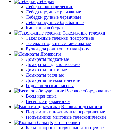
Лебедки
Лебедки электрические
Лебедки ручные рычажные
Лебедки ручные червячные
Лебедки ручные барабанные
Канат для лебедки
Такелажные тележки
Такелажные тележки поворотные
Тележки подкатные такелажные
Ручки для роликовых платформ
Домкраты
Домкраты подкатные
Домкраты гидравлические
Домкраты винтовые
Домкраты реечные
Домкраты пневматические
Гидравлические насосы
Весовое оборудование
Весы крановые
Весы платформенные
Вышки-подъемники
Подъемники ножничные передвижные
Подъемники мачтовые телескопические
Краны и балки
Балки опорные подвесные и концевые