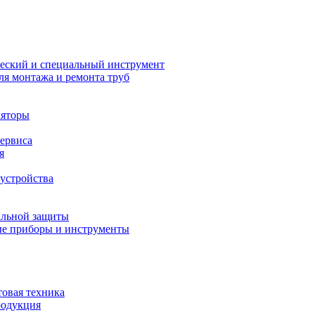
еский и специальный инструмент
ля монтажа и ремонта труб
ляторы
сервиса
я
устройства
альной защиты
е приборы и инструменты
товая техника
родукция