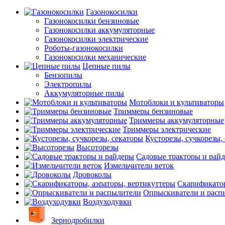
Газонокосилки
Газонокосилки бензиновые
Газонокосилки аккумуляторные
Газонокосилки электрические
Роботы-газонокосилки
Газонокосилки механические
Цепные пилы
Бензопилы
Электропилы
Аккумуляторные пилы
Мотоблоки и культиваторы
Триммеры бензиновые
Триммеры аккумуляторные
Триммеры электрические
Кусторезы, сучкорезы,
Высоторезы
Садовые тракторы и рай
Измельчители веток
Дровоколы
Скарификатор
Опрыскиватели и расп
Воздуходувки
Зернодробилки