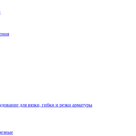
й
ения
дование для вязки, гибки и резки арматуры
резные