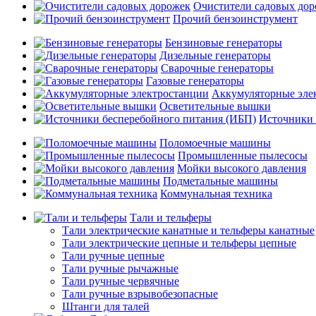
Очистители садовых до
Прочий бензоинструмент
Бензиновые генераторы
Дизельные генераторы
Сварочные генераторы
Газовые генераторы
Аккумуляторные эле
Осветительные вышки
Источники 
Поломоечные машины
Промышленные пылесосы
Мойки высокого давления
Подметальные машины
Коммунальная техника
Тали и тельферы
Тали электрические канатные и тельферы канатные
Тали электрические цепные и тельферы цепные
Тали ручные цепные
Тали ручные рычажные
Тали ручные червячные
Тали ручные взрывобезопасные
Штанги для талей