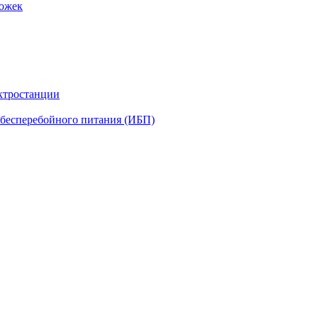
рожек
ктростанции
бесперебойного питания (ИБП)