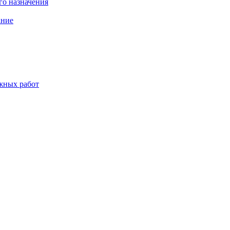
о назначения
ание
жных работ