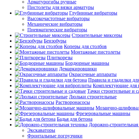
Арматурогибы ручные
Пистолеты для вязки арматуры
Глубинные вибраторы
Высокочастотные вибраторы
Механические вибраторы
Пневматические вибраторы
Строительные миксеры
Бензобуры
Коперы для столбов
Монтажные пистолеты
Плиткорезы
Бордюрные машины
Демаркировщики
Окрасочные аппараты
Правила и гладилки для
Комплектующие для 
Тачки строительные и 
Люльки строительные
Растворонасосы
Мозаично-шлифова
Фрезеровальные машины
Бадья для бетона
Дорожно-строительная
Экскаваторы
Фронтальные погрузчики