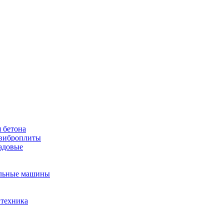
 бетона
виброплиты
садовые
льные машины
 техника