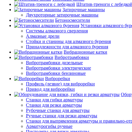
Штатив-треноги с лебедко
Затирочные машины
Двухроторные затирочные машины
Бетоносмесители
Установки алмазного бур
Системы алмазного сверления
Алмазные дрели
Стойки и станины для алмазного бурения
Принадлежности для алмазного бурения
Вибрационные катки
Вибротрамбовки
Вибротрамбовки дизельные
Вибротрамбовки электрические
Вибротрамбовки бензиновые
Виброрейки
Профиль (лезвие) для виброрейки
Привод для виброрейки
Обору
Станки для гибки арматуры
Станки для резки арматуры
Рубочные станки для арматуры
Ручные станки для резки арматуры
Станки для выпрямления арматуры и правильно-от
Арматурогибы ручные
Пистолеты для вязки арматуры