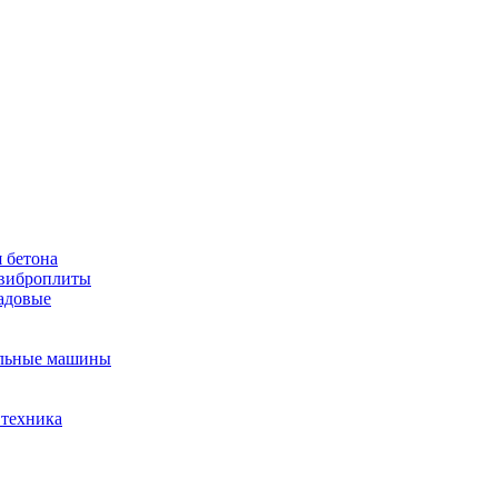
 бетона
виброплиты
садовые
льные машины
 техника