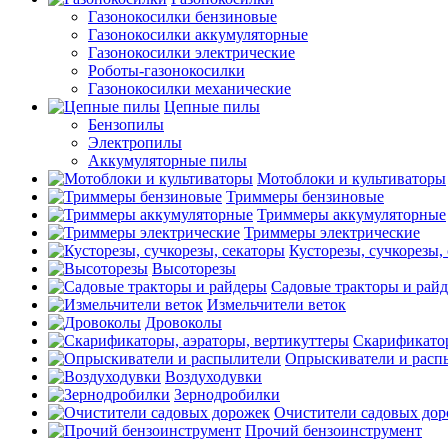
Газонокосилки бензиновые
Газонокосилки аккумуляторные
Газонокосилки электрические
Роботы-газонокосилки
Газонокосилки механические
Цепные пилы
Бензопилы
Электропилы
Аккумуляторные пилы
Мотоблоки и культиваторы
Триммеры бензиновые
Триммеры аккумуляторные
Триммеры электрические
Кусторезы, сучкорезы,
Высоторезы
Садовые тракторы и рай
Измельчители веток
Дровоколы
Скарификатор
Опрыскиватели и расп
Воздуходувки
Зернодробилки
Очистители садовых до
Прочий бензоинструмент