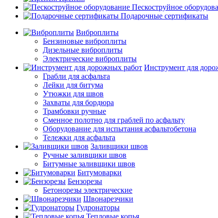
Пескоструйное оборудов
Подарочные сертификаты
Виброплиты
Бензиновые виброплиты
Дизельные виброплиты
Электрические виброплиты
Инструмент для доро
Грабли для асфальта
Лейки для битума
Утюжки для швов
Захваты для бордюра
Трамбовки ручные
Сменное полотно для граблей по асфальту
Оборудование для испытания асфальтобетона
Тележки для асфальта
Заливщики швов
Ручные заливщики швов
Битумные заливщики швов
Битумоварки
Бензорезы
Бетонорезы электрические
Швонарезчики
Гудронаторы
Тепловые копья