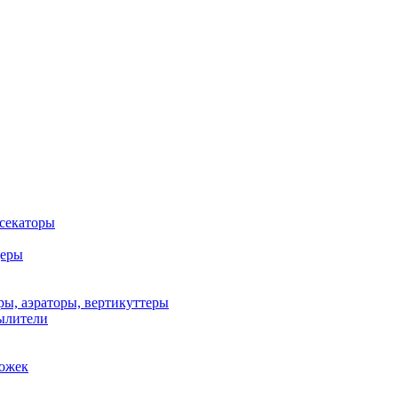
 секаторы
деры
ы, аэраторы, вертикуттеры
ылители
рожек