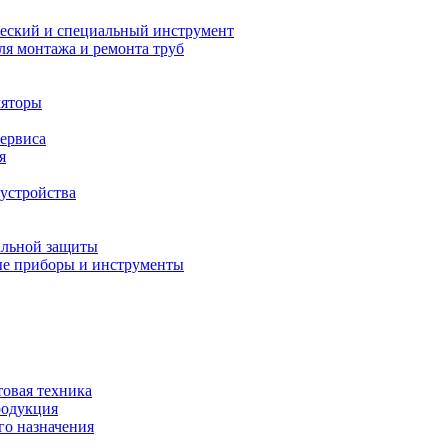
еский и специальный инструмент
ля монтажа и ремонта труб
ляторы
сервиса
я
устройства
альной защиты
е приборы и инструменты
товая техника
родукция
о назначения