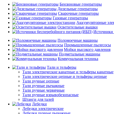
Бензиновые генераторы
Дизельные генераторы
Сварочные генераторы
Газовые генераторы
Аккумуляторные эле
Осветительные вышки
Источники 
Поломоечные машины
Промышленные пылесосы
Мойки высокого давления
Подметальные машины
Коммунальная техника
Тали и тельферы
Тали электрические канатные и тельферы канатные
Тали электрические цепные и тельферы цепные
Тали ручные цепные
Тали ручные рычажные
Тали ручные червячные
Тали ручные взрывобезопасные
Штанги для талей
Лебедки
Лебедки электрические
Лебедки ручные рычажные