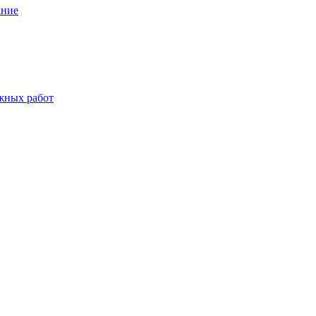
ание
жных работ