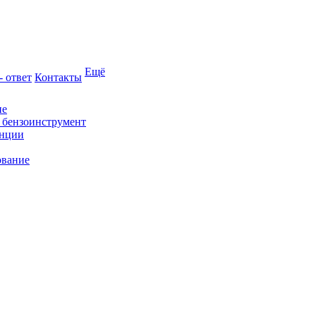
Ещё
- ответ
Контакты
ие
и бензоинструмент
анции
ование