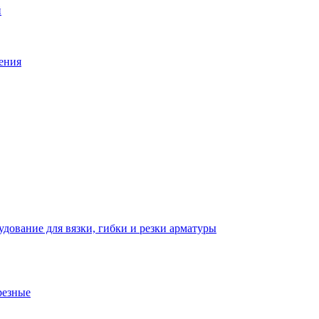
й
ения
дование для вязки, гибки и резки арматуры
резные