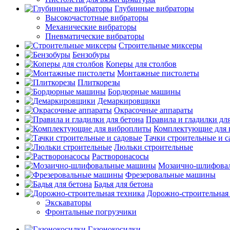
Глубинные вибраторы
Высокочастотные вибраторы
Механические вибраторы
Пневматические вибраторы
Строительные миксеры
Бензобуры
Коперы для столбов
Монтажные пистолеты
Плиткорезы
Бордюрные машины
Демаркировщики
Окрасочные аппараты
Правила и гладилки для
Комплектующие для 
Тачки строительные и 
Люльки строительные
Растворонасосы
Мозаично-шлифова
Фрезеровальные машины
Бадья для бетона
Дорожно-строительная
Экскаваторы
Фронтальные погрузчики
Газонокосилки